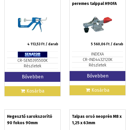
peremes talppal H90FA
4 113,53
Ft / darab
5 560,06
Ft / darab
INDEXA
CR-IND4432120K
CR-SEN5395500K
Részletek
Részletek
Bővebben
Bővebben
Kosárba
Kosárba
Hegesztő sarokszorító
Talpas orsó neoprén M8 x
90 fokos 90mm
1,25 x 63mm