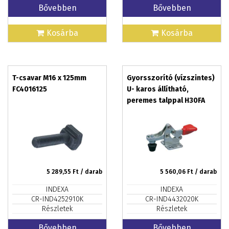
Bővebben
Bővebben
Kosárba
Kosárba
T-csavar M16 x 125mm
Gyorsszorító (vízszintes)
FC4016125
U- karos állítható,
peremes talppal H30FA
5 289,55
Ft / darab
5 560,06
Ft / darab
INDEXA
INDEXA
CR-IND4252910K
CR-IND4432020K
Részletek
Részletek
Bővebben
Bővebben