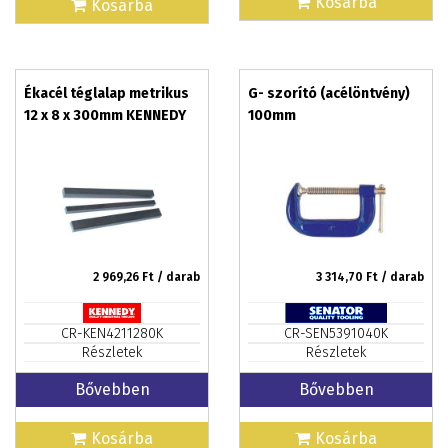
Kosárba
Kosárba
Ékacél téglalap metrikus
G- szorító (acélöntvény)
12 x 8 x 300mm KENNEDY
100mm
2 969,26
Ft / darab
3 314,70
Ft / darab
CR-KEN4211280K
CR-SEN5391040K
Részletek
Részletek
Bővebben
Bővebben
Kosárba
Kosárba