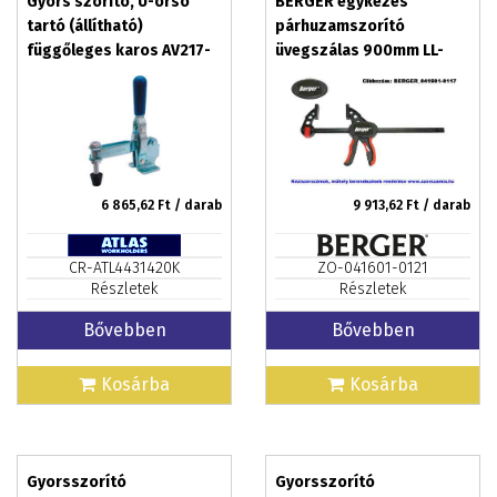
Gyors szorító, U-orsó
BERGER egykezes
tartó (állítható)
párhuzamszorító
függőleges karos AV217-
üvegszálas 900mm LL-
FA
36PT
6 865,62
Ft / darab
9 913,62
Ft / darab
CR-ATL4431420K
ZO-041601-0121
Részletek
Részletek
Bővebben
Bővebben
Kosárba
Kosárba
Gyorsszorító
Gyorsszorító