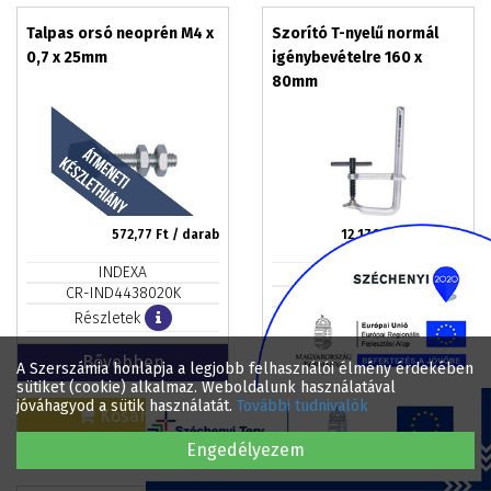
Talpas orsó neoprén M4 x
Szorító T-nyelű normál
0,7 x 25mm
igénybevételre 160 x
80mm
572,77
Ft / darab
12 176,76
Ft / darab
INDEXA
CR-IND4438020K
CR-KEN5390500K
Részletek
Részletek
Bővebben
Bővebben
A Szerszámia honlapja a legjobb felhasználói élmény érdekében
sütiket (cookie) alkalmaz. Weboldalunk használatával
jóváhagyod a sütik használatát.
További tudnivalók
Kosárba
Kosárba
Engedélyezem