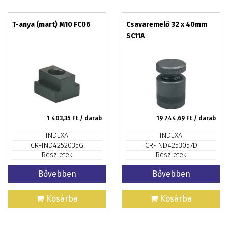
T-anya (mart) M10 FC06
Csavaremelő 32 x 40mm
SC11A
1 403,35
Ft / darab
19 744,69
Ft / darab
INDEXA
INDEXA
CR-IND4252035G
CR-IND4253057D
Részletek
Részletek
Bővebben
Bővebben
Kosárba
Kosárba