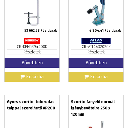
53 662,58
Ft / darab
4 804,41
Ft / darab
CR-KEN5394400K
CR-ATL4432020K
Részletek
Részletek
Bővebben
Bővebben
Kosárba
Kosárba
Gyors szorító, tolórudas
Szorító fanyelű normál
talppal szerelhető AP200
igénybevételre 250 x
120mm