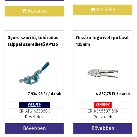
Kosárba
Kosárba
Gyors szorító, tolórudas
Önzáró fogó ívelt pofával
talppal szerelhető AP136
125mm
7 934,96
Ft / darab
4 857,75
Ft / darab
CR-ATL4433060K
CR-KEN5587150K
Részletek
Részletek
Bővebben
Bővebben