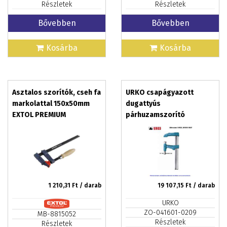
Részletek
Részletek
Bővebben
Bővebben
Kosárba
Kosárba
Asztalos szorítók, cseh fa
URKO csapágyazott
markolattal 150x50mm
dugattyús
EXTOL PREMIUM
párhuzamszorító
120x300/35x8mm U4003-
P
1 210,31
Ft / darab
19 107,15
Ft / darab
URKO
ZO-041601-0209
MB-8815052
Részletek
Részletek