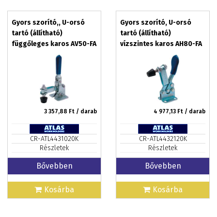
Gyors szorító,, U-orsó
Gyors szorító, U-orsó
tartó (állítható)
tartó (állítható)
függőleges karos AV50-FA
vízszintes karos AH80-FA
3 357,88
Ft / darab
4 977,13
Ft / darab
CR-ATL4431020K
CR-ATL4432120K
Részletek
Részletek
Bővebben
Bővebben
Kosárba
Kosárba