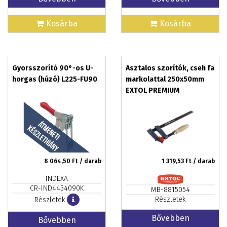
Kosárba
Kosárba
Gyorsszorító 90°-os U-
Asztalos szorítók, cseh fa
horgas (húzó) L225-FU90
markolattal 250x50mm
EXTOL PREMIUM
8 064,50
Ft / darab
1 319,53
Ft / darab
INDEXA
CR-IND4434090K
MB-8815054
Részletek
Részletek
Bővebben
Bővebben