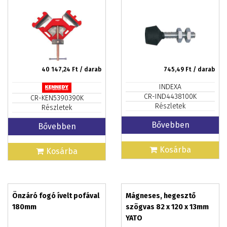
40 147,24
Ft / darab
745,49
Ft / darab
INDEXA
CR-IND4438100K
CR-KEN5390390K
Részletek
Részletek
Bővebben
Bővebben
Kosárba
Kosárba
Önzáró fogó ívelt pofával
Mágneses, hegesztő
180mm
szögvas 82 x 120 x 13mm
YATO