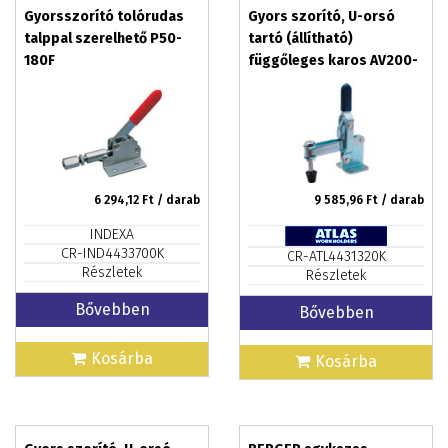
Gyorsszorító tolórudas
Gyors szorító, U-orsó
talppal szerelhető P50-
tartó (állítható)
180F
függőleges karos AV200-
FA
6 294,12
Ft / darab
9 585,96
Ft / darab
INDEXA
CR-IND4433700K
CR-ATL4431320K
Részletek
Részletek
Bővebben
Bővebben
Kosárba
Kosárba