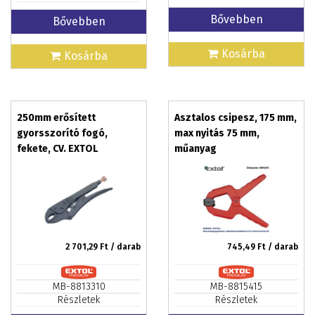
Bővebben
Bővebben
Kosárba
Kosárba
250mm erősített
Asztalos csipesz, 175 mm,
gyorsszorító fogó,
max nyitás 75 mm,
fekete, CV. EXTOL
műanyag
PREMIUM
2 701,29
Ft / darab
745,49
Ft / darab
MB-8813310
MB-8815415
Részletek
Részletek