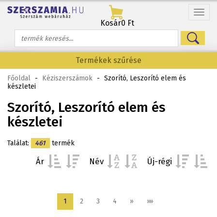
Menü
Kosár
0 Ft
Termékek szűrése
Főoldal
-
Kéziszerszámok
-
Szorító, Leszorító elem és
készletei
Szorító, Leszorító elem és
készletei
Találat:
461
termék
Ár
Név
Új-régi
1
2
3
4
»
»»