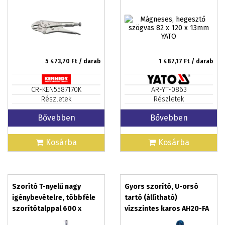
5 473,70
Ft / darab
1 487,17
Ft / darab
CR-KEN5587170K
AR-YT-0863
Részletek
Részletek
Bővebben
Bővebben
Kosárba
Kosárba
Szorító T-nyelű nagy
Gyors szorító, U-orsó
igénybevételre, többféle
tartó (állítható)
szorítótalppal 600 x
vízszintes karos AH20-FA
120mm