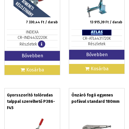
7 330,44
Ft / darab
13 915,39
Ft / darab
INDEXA
CR-IND4432220K
CR-ATL4431720K
Részletek
Részletek
Bővebben
Bővebben
Kosárba
Kosárba
Gyorsszorító tolórudas
Önzáró fogó egyenes
talppal szerelhető P386-
pofával standard 180mm
F45