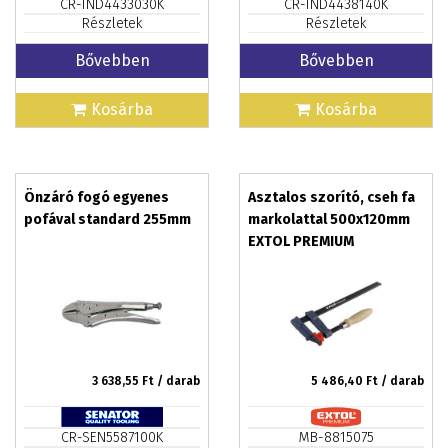
CR-IND4433030K
CR-IND4438140K
Részletek
Részletek
Bővebben
Bővebben
Kosárba
Kosárba
Önzáró fogó egyenes
Asztalos szorító, cseh fa
pofával standard 255mm
markolattal 500x120mm
EXTOL PREMIUM
3 638,55
Ft / darab
5 486,40
Ft / darab
CR-SEN5587100K
MB-8815075