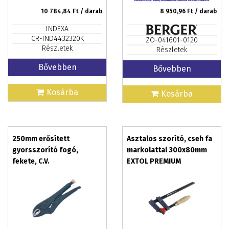
10 784,84
Ft / darab
8 950,96
Ft / darab
INDEXA
CR-IND4432320K
ZO-041601-0120
Részletek
Részletek
Bővebben
Bővebben
Kosárba
Kosárba
250mm erősített
Asztalos szorító, cseh fa
gyorsszorító fogó,
markolattal 300x80mm
fekete, C.V.
EXTOL PREMIUM