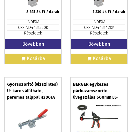
8 625,84
Ft / darab
7 330,44
Ft / darab
INDEXA
INDEXA
CR-IND4431320K
CR-IND4431420K
Részletek
Részletek
Bővebben
Bővebben
Kosárba
Kosárba
Gyorsszorító (vízszintes)
BERGER egykezes
U- karos állítható,
párhuzamszorító
peremes talppal H300FA
üvegszálas 600mm LL-
24PT