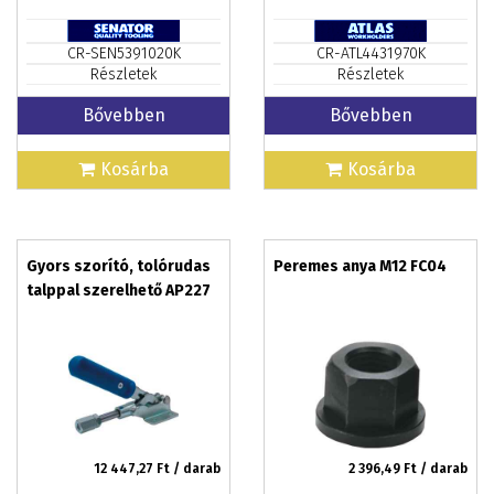
CR-SEN5391020K
CR-ATL4431970K
Részletek
Részletek
Bővebben
Bővebben
Kosárba
Kosárba
Gyors szorító, tolórudas
Peremes anya M12 FC04
talppal szerelhető AP227
12 447,27
Ft / darab
2 396,49
Ft / darab