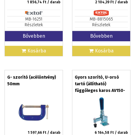
1 856,74
Ft / darab
2 104,39
Ft / darab
MB-16251
MB-8815065
Részletek
Részletek
Bővebben
Bővebben
Kosárba
Kosárba
G- szorító (acélöntvény)
Gyors szorító, U-orsó
50mm
tartó (állítható)
függőleges karos AV150-
FA
1 597,66
Ft / darab
6 164,58
Ft / darab