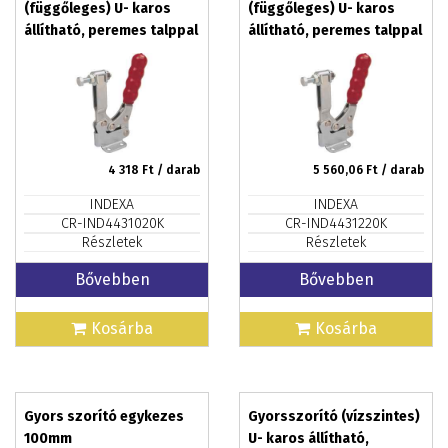
(függőleges) U- karos
(függőleges) U- karos
állítható, peremes talppal
állítható, peremes talppal
V50FA
V90FA
4 318
Ft / darab
5 560,06
Ft / darab
INDEXA
INDEXA
CR-IND4431020K
CR-IND4431220K
Részletek
Részletek
Bővebben
Bővebben
Kosárba
Kosárba
Gyors szorító egykezes
Gyorsszorító (vízszintes)
100mm
U- karos állítható,