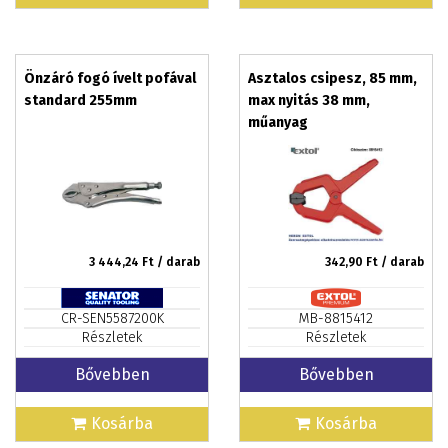
Önzáró fogó ívelt pofával
Asztalos csipesz, 85 mm,
standard 255mm
max nyitás 38 mm,
műanyag
3 444,24
Ft / darab
342,90
Ft / darab
CR-SEN5587200K
MB-8815412
Részletek
Részletek
Bővebben
Bővebben
Kosárba
Kosárba