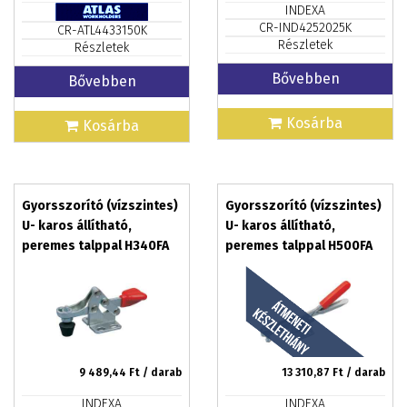
INDEXA
CR-IND4252025K
CR-ATL4433150K
Részletek
Részletek
Bővebben
Bővebben
Kosárba
Kosárba
Gyorsszorító (vízszintes)
Gyorsszorító (vízszintes)
U- karos állítható,
U- karos állítható,
peremes talppal H340FA
peremes talppal H500FA
9 489,44
Ft / darab
13 310,87
Ft / darab
INDEXA
INDEXA