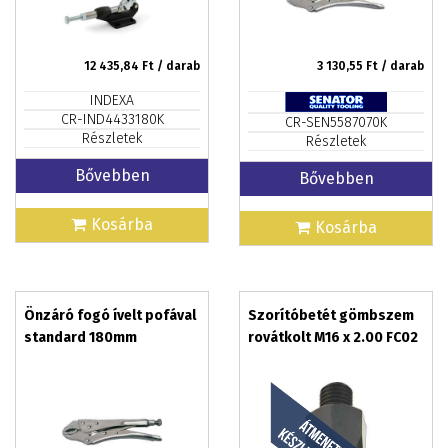
12 435,84
Ft / darab
3 130,55
Ft / darab
INDEXA
CR-IND4433180K
CR-SEN5587070K
Részletek
Részletek
Bővebben
Bővebben
Kosárba
Kosárba
Önzáró fogó ívelt pofával
Szorítóbetét gömbszem
standard 180mm
rovátkolt M16 x 2.00 FC02