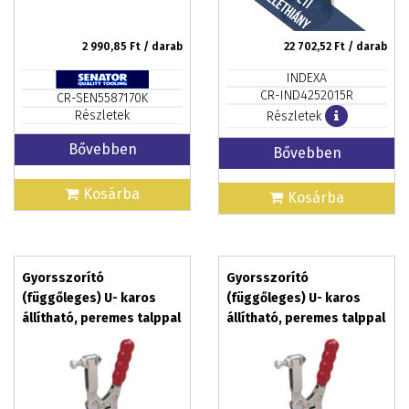
2 990,85
Ft / darab
22 702,52
Ft / darab
INDEXA
CR-IND4252015R
CR-SEN5587170K
Részletek
Részletek
Bővebben
Bővebben
Kosárba
Kosárba
Gyorsszorító
Gyorsszorító
(függőleges) U- karos
(függőleges) U- karos
állítható, peremes talppal
állítható, peremes talppal
V150FA
V227FA