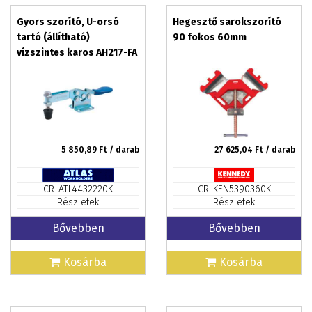
Gyors szorító, U-orsó
Hegesztő sarokszorító
tartó (állítható)
90 fokos 60mm
vízszintes karos AH217-FA
5 850,89
Ft / darab
27 625,04
Ft / darab
CR-ATL4432220K
CR-KEN5390360K
Részletek
Részletek
Bővebben
Bővebben
Kosárba
Kosárba