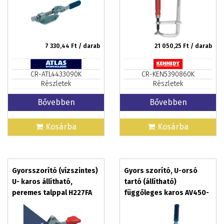
7 330,44
Ft / darab
21 050,25
Ft / darab
CR-ATL4433090K
CR-KEN5390860K
Részletek
Részletek
Bővebben
Bővebben
Kosárba
Kosárba
Gyorsszorító (vízszintes)
Gyors szorító, U-orsó
U- karos állítható,
tartó (állítható)
peremes talppal H227FA
függőleges karos AV450-
FA