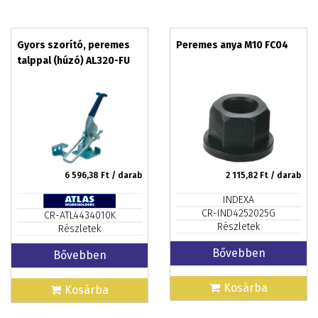
Gyors szorító, peremes
Peremes anya M10 FC04
talppal (húzó) AL320-FU
6 596,38
Ft / darab
2 115,82
Ft / darab
INDEXA
CR-IND4252025G
CR-ATL4434010K
Részletek
Részletek
Bővebben
Bővebben
Kosárba
Kosárba