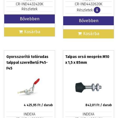
CR-IND4432420K
CR-IND4432620K
Részletek
Részletek
Bővebben
Bővebben
Kosárba
Kosárba
Gyorsszorító tolórudas
Talpas orsó neoprén M10
talppal szerelhető P45-
x 1,5 x 85mm
F45
4 425,95
Ft / darab
842,01
Ft / darab
INDEXA
INDEXA