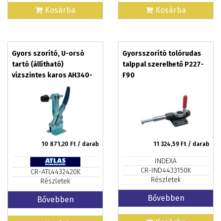
Kosárba
Kosárba
Gyors szorító, U-orsó
Gyorsszorító tolórudas
tartó (állítható)
talppal szerelhető P227-
vízszintes karos AH340-
F90
FA
10 871,20
Ft / darab
11 324,59
Ft / darab
INDEXA
CR-IND4433150K
CR-ATL4432420K
Részletek
Részletek
Bővebben
Bővebben