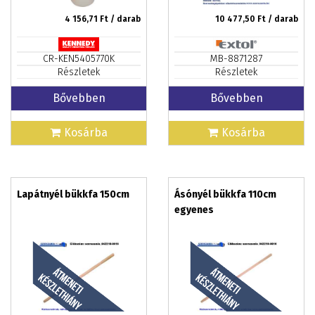
4 156,71
Ft / darab
10 477,50
Ft / darab
CR-KEN5405770K
MB-8871287
Részletek
Részletek
Bővebben
Bővebben
Kosárba
Kosárba
Lapátnyél bükkfa 150cm
Ásónyél bükkfa 110cm
egyenes