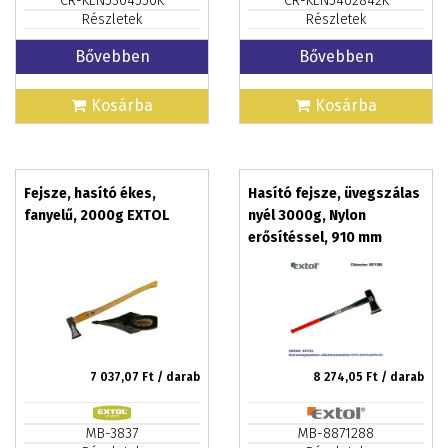
CR-KEN5304550K
CR-KEN5402842K
Részletek
Részletek
Bővebben
Bővebben
Kosárba
Kosárba
Fejsze, hasító ékes,
Hasító fejsze, üvegszálas
fanyelű, 2000g EXTOL
nyél 3000g, Nylon
erősítéssel, 910 mm
hosszú, TPR gumis
markolat
7 037,07
Ft / darab
8 274,05
Ft / darab
MB-3837
MB-8871288