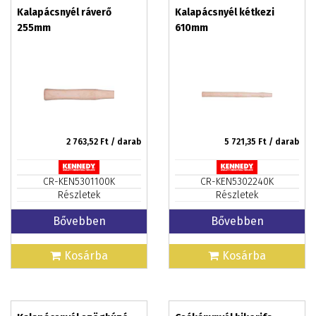
Kalapácsnyél ráverő
Kalapácsnyél kétkezi
255mm
610mm
2 763,52
Ft / darab
5 721,35
Ft / darab
CR-KEN5301100K
CR-KEN5302240K
Részletek
Részletek
Bővebben
Bővebben
Kosárba
Kosárba