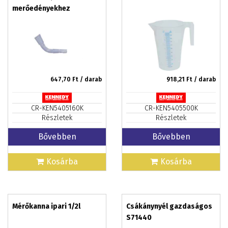
merőedényekhez
647,70
Ft / darab
918,21
Ft / darab
CR-KEN5405160K
CR-KEN5405500K
Részletek
Részletek
Bővebben
Bővebben
Kosárba
Kosárba
Mérőkanna ipari 1/2l
Csákánynyél gazdaságos
S71440