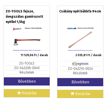
ZO-TOOLS fejsze,
Csákány nyél bükkfa 94cm
üvegszálas gumírozott
nyéllel 1,5kg
11 529,06
Ft / darab
2 035,81
Ft / darab
ZO-TOOLS
ZO-042206-0045
ZO-042210-0024
Részletek
Részletek
Bővebben
Bővebben
Kosárba
Kosárba