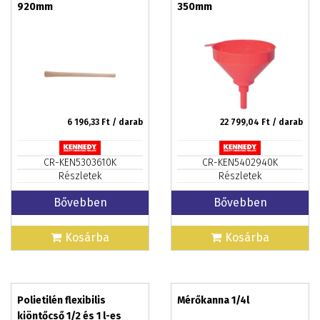
920mm
350mm
6 196,33
Ft / darab
22 799,04
Ft / darab
CR-KEN5303610K
CR-KEN5402940K
Részletek
Részletek
Bővebben
Bővebben
Kosárba
Kosárba
Polietilén flexibilis
Mérőkanna 1/4l
kiöntőcső 1/2 és 1 l-es