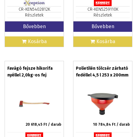
CR-KEN5402812K
CR-KEN5259110K
Részletek
Részletek
Bővebben
Bővebben
Kosárba
Kosárba
Favágó fejsze hikorifa
Polietilén tölcsér zárható
nyéllel 2,0kg-os fej
fedéllel 4,5 l 253 x 200mm
20 618,45
Ft / darab
10 784,84
Ft / darab