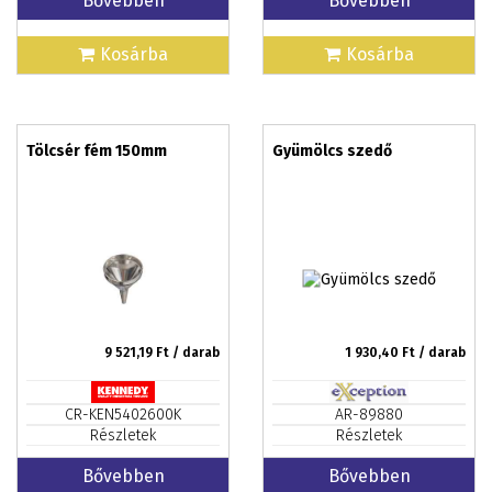
Bővebben
Bővebben
Kosárba
Kosárba
Tölcsér fém 150mm
Gyümölcs szedő
9 521,19
Ft / darab
1 930,40
Ft / darab
CR-KEN5402600K
AR-89880
Részletek
Részletek
Bővebben
Bővebben