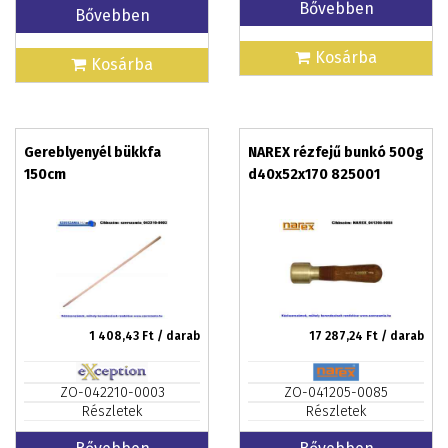
Bővebben
Bővebben
Kosárba
Kosárba
Gereblyenyél bükkfa
NAREX rézfejű bunkó 500g
150cm
d40x52x170 825001
1 408,43
Ft / darab
17 287,24
Ft / darab
ZO-042210-0003
ZO-041205-0085
Részletek
Részletek