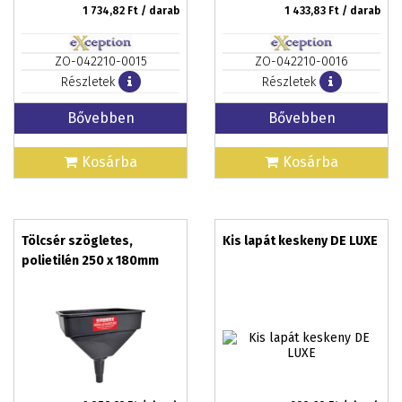
1 734,82
Ft / darab
1 433,83
Ft / darab
ZO-042210-0015
ZO-042210-0016
Részletek
Részletek
Bővebben
Bővebben
Kosárba
Kosárba
Tölcsér szögletes,
Kis lapát keskeny DE LUXE
polietilén 250 x 180mm