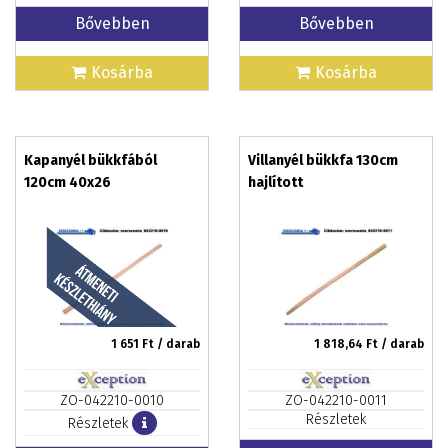
Bővebben
Bővebben
Kosárba
Kosárba
Kapanyél bükkfából
Villanyél bükkfa 130cm
120cm 40x26
hajlított
1 651
Ft / darab
1 818,64
Ft / darab
ZO-042210-0010
ZO-042210-0011
Részletek
Részletek