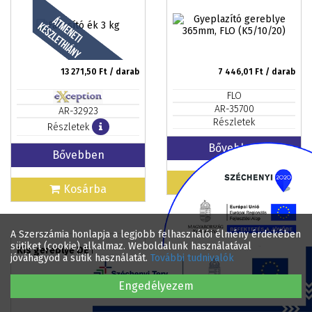
13 271,50
Ft / darab
7 446,01
Ft / darab
FLO
AR-35700
AR-32923
Részletek
Részletek
Bővebben
Bővebben
Kosárba
Kosárba
A Szerszámia honlapja a legjobb felhasználói élmény érdekében
sütiket (cookie) alkalmaz. Weboldalunk használatával
Kis gereblye DE LUXE
Kis gereblye 5 fogú DE
jóváhagyod a sütik használatát.
További tudnivalók
LUXE
Engedélyezem