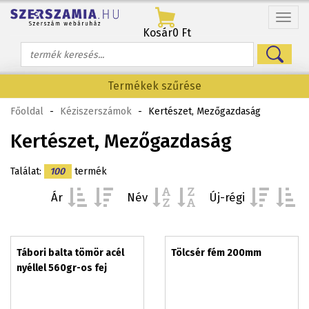
Menü
Kosár
0 Ft
Termékek szűrése
Főoldal
-
Kéziszerszámok
-
Kertészet, Mezőgazdaság
Kertészet, Mezőgazdaság
Találat:
100
termék
Ár
Név
Új-régi
Tábori balta tömör acél
Tölcsér fém 200mm
nyéllel 560gr-os fej