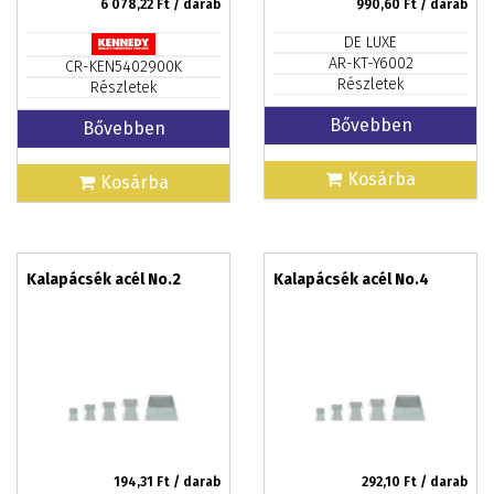
6 078,22
Ft / darab
990,60
Ft / darab
DE LUXE
AR-KT-Y6002
CR-KEN5402900K
Részletek
Részletek
Bővebben
Bővebben
Kosárba
Kosárba
Kalapácsék acél No.2
Kalapácsék acél No.4
194,31
Ft / darab
292,10
Ft / darab