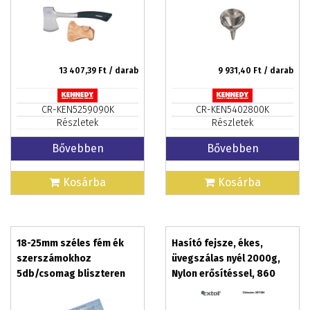
13 407,39
Ft / darab
9 931,40
Ft / darab
CR-KEN5259090K
CR-KEN5402800K
Részletek
Részletek
Bővebben
Bővebben
Kosárba
Kosárba
18-25mm széles fém ék
Hasító fejsze, ékes,
szerszámokhoz
üvegszálas nyél 2000g,
5db/csomag bliszteren
Nylon erősítéssel, 860
mm hosszú, TPR gumis
markolat