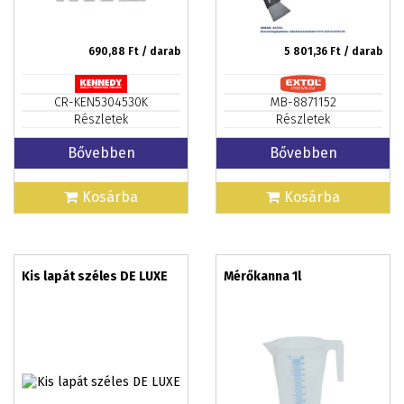
690,88
Ft / darab
5 801,36
Ft / darab
CR-KEN5304530K
MB-8871152
Részletek
Részletek
Bővebben
Bővebben
Kosárba
Kosárba
Kis lapát széles DE LUXE
Mérőkanna 1l