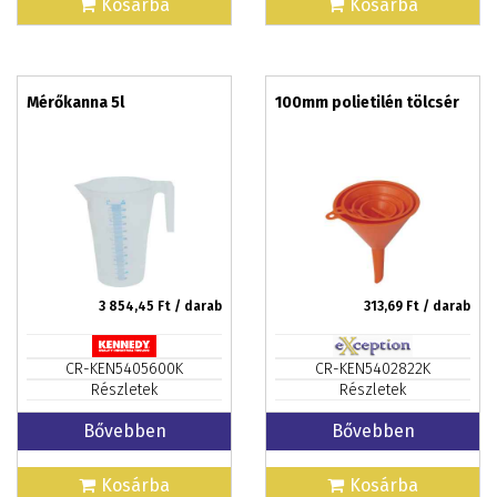
Kosárba
Kosárba
Mérőkanna 5l
100mm polietilén tölcsér
3 854,45
Ft / darab
313,69
Ft / darab
CR-KEN5405600K
CR-KEN5402822K
Részletek
Részletek
Bővebben
Bővebben
Kosárba
Kosárba