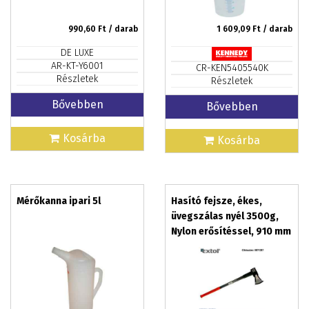
990,60
Ft / darab
1 609,09
Ft / darab
DE LUXE
AR-KT-Y6001
CR-KEN5405540K
Részletek
Részletek
Bővebben
Bővebben
Kosárba
Kosárba
Mérőkanna ipari 5l
Hasító fejsze, ékes,
üvegszálas nyél 3500g,
Nylon erősítéssel, 910 mm
hosszú, TPR gumis
markolat