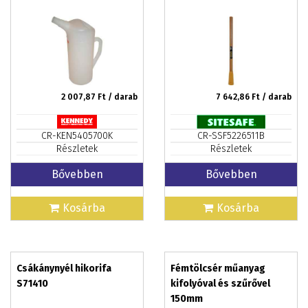
2 007,87
Ft / darab
7 642,86
Ft / darab
CR-KEN5405700K
CR-SSF5226511B
Részletek
Részletek
Bővebben
Bővebben
Kosárba
Kosárba
Csákánynyél hikorifa
Fémtölcsér műanyag
S71410
kifolyóval és szűrővel
150mm