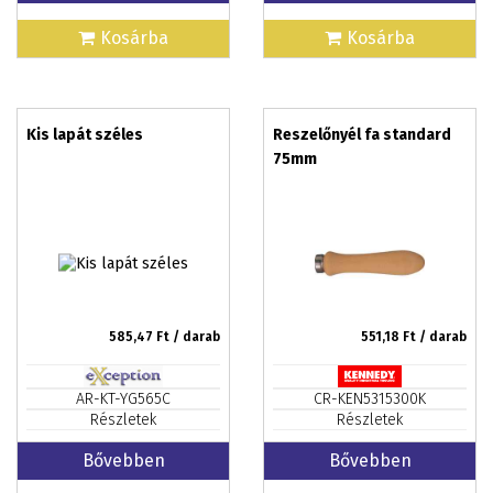
Kosárba
Kosárba
Kis lapát széles
Reszelőnyél fa standard
75mm
585,47
Ft / darab
551,18
Ft / darab
AR-KT-YG565C
CR-KEN5315300K
Részletek
Részletek
Bővebben
Bővebben