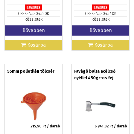
CR-KEN5304520K
CR-KEN5304540K
Részletek
Részletek
Bővebben
Bővebben
Kosárba
Kosárba
55mm polietilén tölcsér
Favágó balta acélcső
nyéllel 450gr-os fej
215,90
Ft / darab
6 941,82
Ft / darab