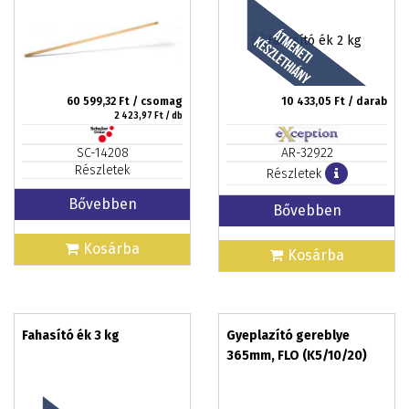
60 599,32
Ft / csomag
10 433,05
Ft / darab
2 423,97
Ft / db
SC-14208
AR-32922
Részletek
Részletek
Bővebben
Bővebben
Kosárba
Kosárba
Fahasító ék 3 kg
Gyeplazító gereblye
365mm, FLO (K5/10/20)