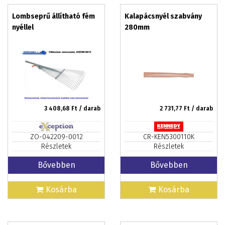
Lombseprű állítható fém
Kalapácsnyél szabvány
nyéllel
280mm
3 408,68
Ft / darab
2 731,77
Ft / darab
ZO-042209-0012
CR-KEN5300110K
Részletek
Részletek
Bővebben
Bővebben
Kosárba
Kosárba