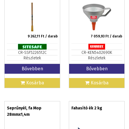
9 262,11
Ft / darab
7 059,93
Ft / darab
CR-SSF5226512C
CR-KEN5402690K
Részletek
Részletek
Bővebben
Bővebben
Kosárba
Kosárba
Seprűnyél, fa Mop
Fahasító ék 2 kg
28mmx1,4m