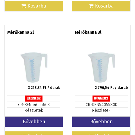
Kosárba
Kosárba
Mérőkanna 2l
Mérőkanna 3l
3 228,34
Ft / darab
2 796,54
Ft / darab
CR-KEN5405560K
CR-KEN5405580K
Részletek
Részletek
Bővebben
Bővebben