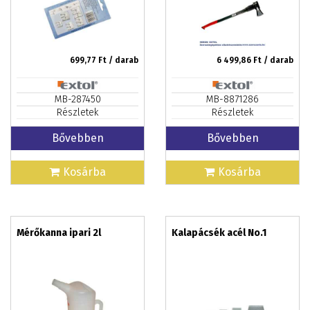
699,77
Ft / darab
6 499,86
Ft / darab
MB-287450
MB-8871286
Részletek
Részletek
Bővebben
Bővebben
Kosárba
Kosárba
Mérőkanna ipari 2l
Kalapácsék acél No.1