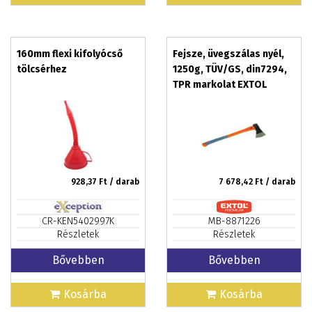
160mm flexi kifolyócső
Fejsze, üvegszálas nyél,
tölcsérhez
1250g, TÜV/GS, din7294,
TPR markolat EXTOL
PREMIUM
928,37
Ft / darab
7 678,42
Ft / darab
CR-KEN5402997K
MB-8871226
Részletek
Részletek
Bővebben
Bővebben
Kosárba
Kosárba