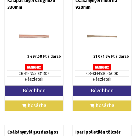
Kalapácsnyél szöghúzó
Csákánynyél hikorifa
330mm
920mm
3 497,58
Ft / darab
21 071,84
Ft / darab
CR-KEN5303130K
CR-KEN5303600K
Részletek
Részletek
Bővebben
Bővebben
Kosárba
Kosárba
Csákánynyél gazdaságos
Ipari polietilén tölcsér