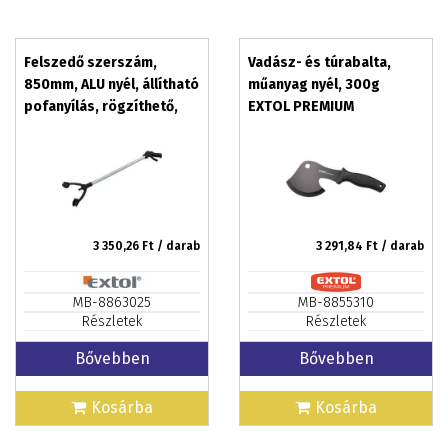
Felszedő szerszám,
Vadász- és túrabalta,
850mm, ALU nyél, állítható
műanyag nyél, 300g
pofanyílás, rögzíthető,
EXTOL PREMIUM
műanyag markolat, 400g
3 350,26
Ft / darab
3 291,84
Ft / darab
MB-8863025
MB-8855310
Részletek
Részletek
Bővebben
Bővebben
Kosárba
Kosárba