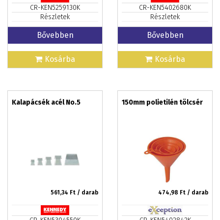
CR-KEN5259130K
CR-KEN5402680K
Részletek
Részletek
Bővebben
Bővebben
Kosárba
Kosárba
Kalapácsék acél No.5
150mm polietilén tölcsér
561,34
Ft / darab
474,98
Ft / darab