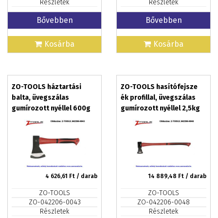
Részletek
Részletek
Bővebben
Bővebben
Kosárba
Kosárba
ZO-TOOLS háztartási
ZO-TOOLS hasítófejsze
balta, üvegszálas
ék profillal, üvegszálas
gumírozott nyéllel 600g
gumírozott nyéllel 2,5kg
4 626,61
Ft / darab
14 889,48
Ft / darab
ZO-TOOLS
ZO-TOOLS
ZO-042206-0043
ZO-042206-0048
Részletek
Részletek