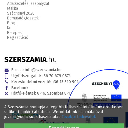
Adatkezelési szabályzat
Makita
Széchenyi 2020
Bemutatók,
tesztek!
Blog
Kosár
Belépés
Regisztráció
SZERSZAMIA
.hu
E-mail:
info@szerszamia.hu
Ügyfélszolgálat:
+36 70 679 0874
Kereskedelmi vezető:
+36 73 310 901
Facebook
Hétfő-Péntek 8-16, Szombat 8-12
A Szerszámia honlapja a legjobb felhasználói élmény érdekében
sütiket (cookie) alkalmaz. Weboldalunk használatával
jóváhagyod a sütik használatát.
További tudnivalók