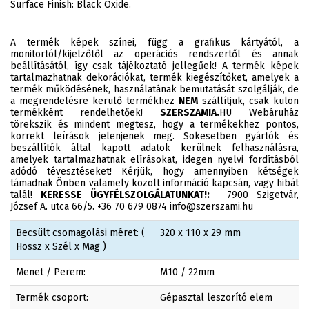
Surface Finish: Black Oxide.
A termék képek színei, függ a grafikus kártyától, a
monitortól/kijelzőtől az operációs rendszertől és annak
beállításától, így csak tájékoztató jellegűek! A termék képek
tartalmazhatnak dekorációkat, termék kiegészítőket, amelyek a
termék működésének, használatának bemutatását szolgálják, de
a megrendelésre kerülő termékhez
NEM
szállítjuk, csak külön
termékként rendelhetőek!
SZERSZAMIA.
HU Webáruház
törekszik és mindent megtesz, hogy a termékekhez pontos,
korrekt leírások jelenjenek meg. Sokesetben gyártók és
beszállítók által kapott adatok kerülnek felhasználásra,
amelyek tartalmazhatnak elírásokat, idegen nyelvi fordításból
adódó tévesztéseket! Kérjük, hogy amennyiben kétségek
támadnak Önben valamely közölt információ kapcsán, vagy hibát
talál!
KERESSE ÜGYFÉLSZOLGÁLATUNKAT!:
7900 Szigetvár,
József A. utca 66/5. +36 70 679 0874 info@szerszami.hu
Becsült csomagolási méret: (
320 x 110 x 29 mm
Hossz x Szél x Mag )
Menet / Perem:
M10 / 22mm
Termék csoport:
Gépasztal leszorító elem