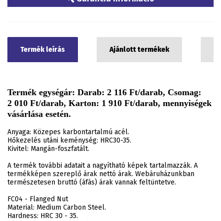
Termék leírás
Ajánlott termékek
C
Termék egységár: Darab: 2 116 Ft/darab, Csomag:
2 010 Ft/darab, Karton: 1 910 Ft/darab, mennyiségek
vásárlása esetén.
Anyaga: Közepes karbontartalmú acél.
Hőkezelés utáni keménység: HRC30-35.
Kivitel: Mangán-foszfatált.
A termék további adatait a nagyítható képek tartalmazzák. A
termékképen szereplő árak nettó árak. Webáruházunkban
természetesen bruttó (áfás) árak vannak feltüntetve.
FC04 - Flanged Nut
Material: Medium Carbon Steel.
Hardness: HRC 30 - 35.