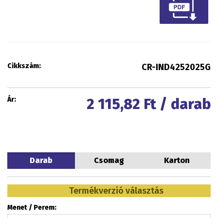
Cikkszám:
CR-IND4252025G
Ár:
2 115,82
Ft / darab
Darab
Csomag
Karton
Termékverzió választás
Menet / Perem: