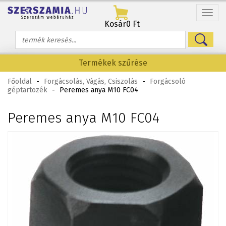
Menü
Kosár
0 Ft
Termékek szűrése
Főoldal
-
Forgácsolás, Vágás, Csiszolás
-
Forgácsoló
géptartozék
-
Peremes anya M10 FC04
Peremes anya M10 FC04