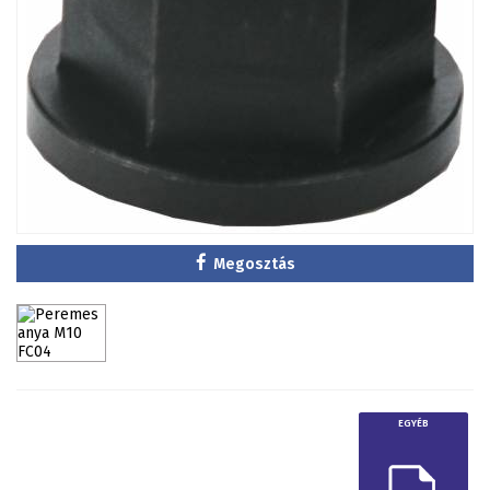
Megosztás
EGYÉB