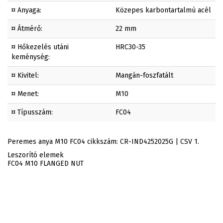
¤ Anyaga:
Közepes karbontartalmú acél
¤ Átmérő:
22 mm
¤ Hőkezelés utáni
HRC30-35
keménység:
¤ Kivitel:
Mangán-foszfatált
¤ Menet:
M10
¤ Típusszám:
FC04
Peremes anya M10 FC04 cikkszám: CR-IND4252025G | CSV 1.
Leszorító elemek
FC04 M10 FLANGED NUT