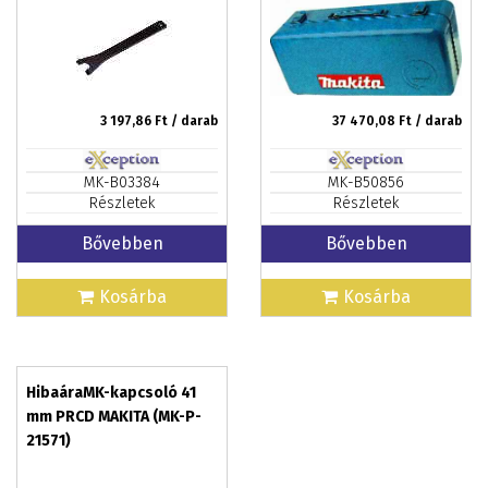
3 197,86
Ft / darab
37 470,08
Ft / darab
MK-B03384
MK-B50856
Részletek
Részletek
Bővebben
Bővebben
Kosárba
Kosárba
HibaáraMK-kapcsoló 41
mm PRCD MAKITA (MK-P-
21571)