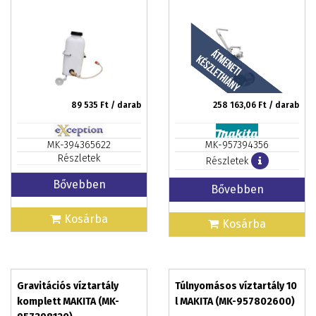
89 535
Ft / darab
258 163,06
Ft / darab
MK-394365622
MK-957394356
Részletek
Részletek
Bővebben
Bővebben
Kosárba
Kosárba
Gravitációs víztartály
Túlnyomásos víztartály 10
komplett MAKITA (MK-
l MAKITA (MK-957802600)