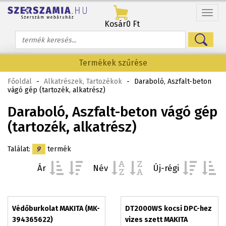
Menü
Kosár
0 Ft
Termékek szűrése
Főoldal
-
Alkatrészek, Tartozékok
-
Daraboló, Aszfalt-beton
vágó gép (tartozék, alkatrész)
Daraboló, Aszfalt-beton vágó gép
(tartozék, alkatrész)
Találat:
9
termék
Ár
Név
Új-régi
Védőburkolat MAKITA (MK-
DT2000WS kocsi DPC-hez
394365622)
vizes szett MAKITA