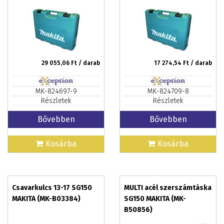
29 055,06
Ft / darab
17 274,54
Ft / darab
MK-824697-9
MK-824709-8
Részletek
Részletek
Bővebben
Bővebben
Kosárba
Kosárba
Csavarkulcs 13-17 SG150
MULTI acél szerszámtáska
MAKITA (MK-B03384)
SG150 MAKITA (MK-
B50856)