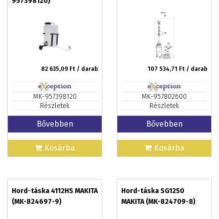
957398120)
82 635,09
Ft / darab
107 534,71
Ft / darab
MK-957398120
MK-957802600
Részletek
Részletek
Bővebben
Bővebben
Kosárba
Kosárba
Hord-táska 4112HS MAKITA
Hord-táska SG1250
(MK-824697-9)
MAKITA (MK-824709-8)