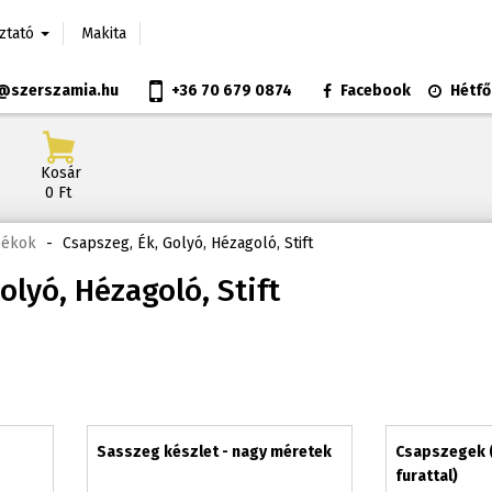
oztató
Makita
@szerszamia.hu
+36 70 679 0874
Facebook
Hétfő
Kosár
0 Ft
zékok
-
Csapszeg, Ék, Golyó, Hézagoló, Stift
olyó, Hézagoló, Stift
Sasszeg készlet - nagy méretek
Csapszegek 
furattal)