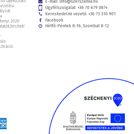
lói tájékoztató
E-mail:
info@szerszamia.hu
kezelési
Ügyfélszolgálat:
+36 70 679 0874
ályzat
Kereskedelmi vezető:
+36 73 310 901
ta
Facebook
henyi 2020
Hétfő-Péntek 8-16, Szombat 8-12
tatók,
tesztek!
r
pés
ztráció