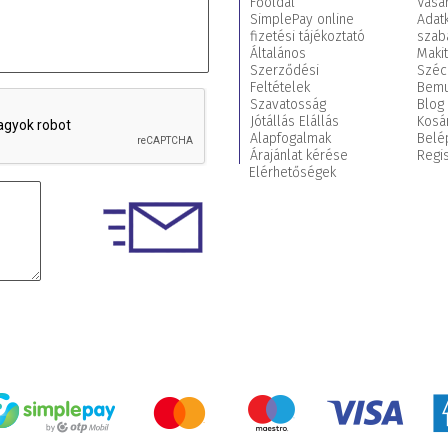
Főoldal
Vásár
SimplePay online
Adat
fizetési tájékoztató
szab
Általános
Maki
Szerződési
Széc
Feltételek
Bemu
Szavatosság
Blog
Jótállás Elállás
Kosá
Alapfogalmak
Belé
Árajánlat kérése
Regis
Elérhetőségek