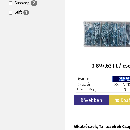
Sasszeg
2
Stift
1
3 897,63
Ft / c
Gyártó:
Cikkszám:
CR-SEN61
Elérhetőség:
Rés
Bővebben
Kos
Alkatrészek, Tartozékok Csap