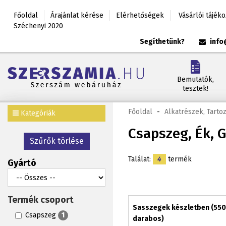
Főoldal
Árajánlat kérése
Elérhetőségek
Vásárlói tájék
Széchenyi 2020
Segíthetünk?
info
Bemutatók,
tesztek!
Főoldal
-
Alkatrészek, Tarto
Kategóriák
Csapszeg, Ék, G
Szűrők törlése
Találat:
4
termék
Gyártó
Termék csoport
Sasszegek készletben (550
Csapszeg
1
darabos)