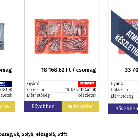
somag
18 168,62
Ft / csomag
33 70
Gyártó:
Gyártó:
57810K
Cikkszám:
CR-KEN6154420K
Cikkszám:
zletek
Elérhetőség:
Részletek
Elérhetőség:
árba
Bővebben
Kosárba
Bővebbe
szeg, Ék, Golyó, Hézagoló, Stift