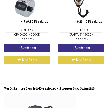
4 749,80
Ft / darab
6 261,10
Ft / darab
OXFORD
RUTLAND
CR-OXD3145500K
CR-RTL3143020K
Részletek
Részletek
Bővebben
Bővebben
Kosárba
Kosárba
Mérő, Szintező és Jelölő eszközök Stopperóra, Számláló