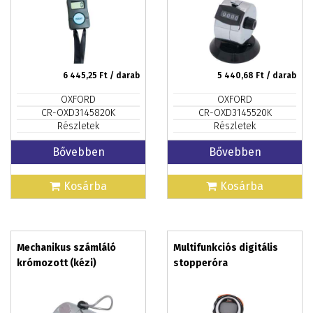
6 445,25
Ft / darab
5 440,68
Ft / darab
OXFORD
OXFORD
CR-OXD3145820K
CR-OXD3145520K
Részletek
Részletek
Bővebben
Bővebben
Kosárba
Kosárba
Mechanikus számláló
Multifunkciós digitális
krómozott (kézi)
stopperóra