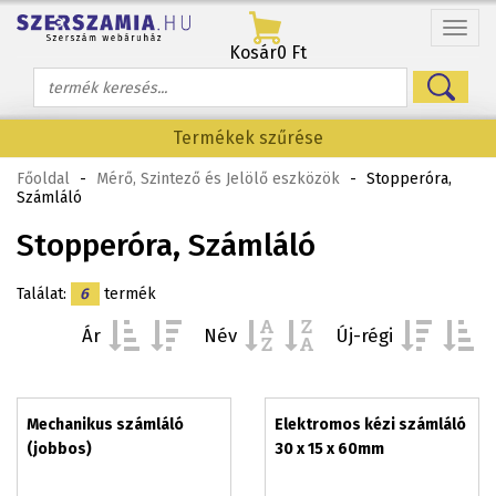
Menü
Kosár
0 Ft
Termékek szűrése
Főoldal
-
Mérő, Szintező és Jelölő eszközök
-
Stopperóra,
Számláló
Stopperóra, Számláló
Találat:
6
termék
Ár
Név
Új-régi
Mechanikus számláló
Elektromos kézi számláló
(jobbos)
30 x 15 x 60mm