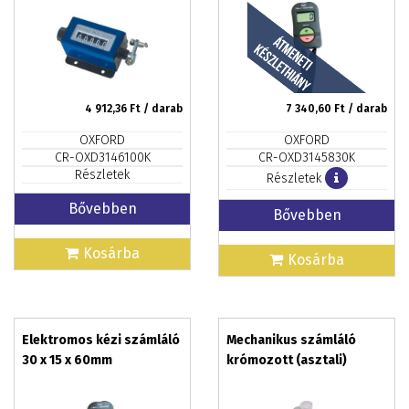
4 912,36
Ft / darab
7 340,60
Ft / darab
OXFORD
OXFORD
CR-OXD3146100K
CR-OXD3145830K
Részletek
Részletek
Bővebben
Bővebben
Kosárba
Kosárba
Elektromos kézi számláló
Mechanikus számláló
30 x 15 x 60mm
krómozott (asztali)