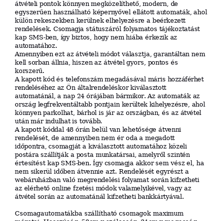
á
tvételi
pontok
könnyen
megközelíthető,
modern,
de
egyszerűen
használható
képernyővel
ell
á
t
o
tt
automaták,
ahol
külön
rekeszekben
kerülnek
el
h
elyezé
sr
e
a
b
eé
r
kezett
rendelések.
Csomagja
státuszáról
fo
ly
ama
t
os
tájékoztatást
kap
SMS-ben,
így
biztos,
hogy
nem
hiába
é
r
kezik
az
au
t
oma
t
áho
z.
Amennyiben
ezt
az
á
tvételi
módot
választja,
garan
t
á
lt
an
nem
kell
sorban
állnia,
hiszen
az
á
tvétel
gyors,
pontos
és
korszerű.
A
k
apo
tt
kód
és
tele
fons
z
ám
megadásával
máris
hozzáférhet
rendeléséhez
az
Ön
általrendeléskor
kiválasztott
au
t
oma
t
áná
l,
a
nap
24
órájában
bárm
ik
or
.
Az
automaták
az
ország
le
gfr
ekve
n
t
á
lt
abb
pontjain
ke
rü
ltek
ki
h
elyezé
sr
e,
ahol
könnyen
parkolhat,
bárho
l
is
jár
az
ors
z
ágban
,
és
az
á
tvétel
után
már
indulhat
is
tovább.
A
k
apo
tt
kóddal
48
órán
belül
van
lehetősége
átvenni
r
e
nd
elé
s
ét,
de
amennyiben
nem
ér
oda
a
m
e
gado
tt
időpontra,
csomagjá
t
a
kiválasztott
automatához
k
ö
zeli
postára
szállítják
a
posta
mun
k
a
t
ársa
i,
amelyről
szintén
értesítést
kap
SMS-ben.
Így
csomagja
akkor
sem
vész
el,
ha
nem
sikerül
időben
átvennie
azt.
Rendelését
egyrészt
a
we
báruhá
z
ban
való
megrendelési
folyamat
során
ki
f
zet
h
eti
az
elé
rh
et
ő
online
f
zeté
s
i
módo
k
v
a
l
am
elyikével,
vagy
az
á
tvétel
során
az
automatánál
ki
f
zet
h
eti
bankkártyával.
Csomagautomatákba szállítható csomagok maximum