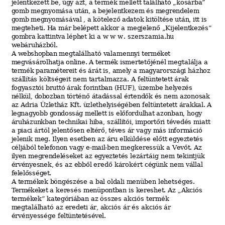
jelentkezett be, úgy azt, a termék mellett található „kosárba”
gomb megnyomása után, a bejelentkezem és megrendelem
gomb megnyomásával
, a kötelező adatok kitöltése után,
itt is
megteheti.
Ha
már
b
elé
p
ett
akkor
a
megjelenő
„Kijelentkezés”
gombra
kattintva léphet
ki
a
www.
szerszamia.hu
we
báruhá
z
bó
l.
A
webshopban
megtalálható
valamennyi
terméket
megvásárolhatja online.
A
te
rm
ék
ismertetőjénél
megtalálja
a
te
rm
ék
param
éte
r
eit
és
árát
is,
am
ely
a
mag
y
arors
z
ág
i
házhoz
szállítás
költségeit
nem
tartalmazza.
A
f
elt
ün
tetett
árak
fogyasztói
bruttó
árak
forintban (HUF),
üzembe
h
elyezé
s
nélkül,
dobo
z
ban
történő
á
t
adássa
l
értendők és
nem
a
z
onosa
k
az
Adria
Üzlet
há
z
Kft.
üzlethelyiségében
f
elt
ün
tetett
árakkal.
A
le
gnag
y
obb
gondosság
m
ellett
is
el
őfordu
l
ha
t
azonban,
hogy
áruhá
z
un
k
ban
technikai
hiba,
szállítói,
importőri
tévedés
miatt
a
piaci
ártól
jelentősen
elté
rő
,
téve
s
ár
vagy
más
információ
jelenik
meg.
Ilyen
esetben
az
áru
elküldése
előtt
e
g
yezteté
s
céljából
tele
fonon
vagy
e-
ma
il-
ben
megkeressük
a
V
ev
ő
t.
Az
ilyen
m
e
gr
e
nd
elé
s
eket
az
e
g
yezteté
s
lezártáig
nem
tekintjük
érvényesnek,
és az
ebből
eredő
károkért
cégünk
nem
vállal
f
elel
őss
é
g
et.
A
te
rm
ékek
böngészése
a
bal
oldali
menüben
lehetséges.
Te
rm
ékeket
a
keresés
m
e
nüpon
t
ban
is
kereshet.
Az
„Akciós
te
rm
ékek
”
k
a
te
gór
i
ában
az
összes
akciós
termék
megtalálható
az
eredeti
ár
,
akciós
ár
és
akciós
ár
érvényessége
f
elt
ün
teté
s
ével.