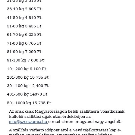
31-35 kg 2 315 Ft
36-40 kg 2 605 Ft
41-50 kg 4 810 Ft
51-60 kg 5 455 Ft
61-70 kg 6 235 Ft
71-80 kg 6 765 Ft
81-90 kg 7 290 Ft
91-100 kg 7 800 Ft
101-200 kg 9 100 Ft
201-300 kg 10 735 Ft
301-400 kg 12 400 Ft
401-500 kg 14070 Ft
501-1000 kg 15 735 Ft
Az
árak
csak
M
ag
y
arors
z
ágon
belüli
szállításra
vonatkoznak,
külföldi
szállítási
díjak
után
é
rd
ekl
ődjön
az
in
f
o
@
sz
er
sza
m
ia.hu
e-mail
címen
(m
agya
r
ul
vagy
angolul
)
.
A
s
z
á
llít
ás
várható
i
dőpon
t
járó
l
a
V
ev
ő
tájékoztatást
kap
e-