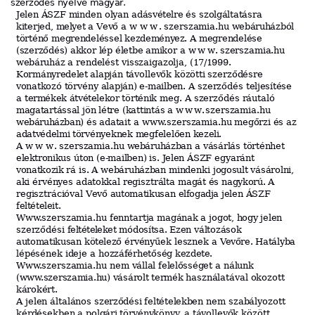
szerződés
nyelve
m
agya
r
.
Jelen
ÁSZF
minden
olyan
adás
vétel
r
e
és
szolgáltatásra
kiterjed,
m
elyet
a
V
ev
ő
a
www.
szerszamia.hu
we
báruhá
z
bó
l
történő
megrendeléssel
kez
d
e
m
é
n
yez.
A
megrendelése
(szerződés)
akkor
lép
életbe
amikor
a
www.
szerszamia.hu
we
báruhá
z
a
rendelést
visszaigazolja,
(17
/
1999
.
Kormán
y
r
e
d
elet
alapján
távollevők
közötti
szerződésre
vonatkozó
törvény
alapján)
e-mailben
.
A
szerződés
teljesítése
a
te
rm
ékek
á
tvételek
or
történik
meg.
A
szerződés
ráutaló
maga
t
ar
t
ássa
l
jön
létre
(kattintás
a
www.
szerszamia.hu
we
báruhá
z
ban)
és
adatait
a
www.
szerszamia.hu
megőrzi
és
az
ada
tvé
d
el
m
i
törvényeknek
megfelelően
kezeli.
A
www.
szerszamia.hu
we
báruhá
z
ban
a
vásárlás
történhet
elekt
ron
ik
us
úton
(e-mailben)
is.
Jelen
ÁSZF
egyaránt
v
ona
tk
o
zik
rá
is.
A
we
báruhá
z
ban
mindenki
jogosu
lt
vásárolni,
aki
érvényes
adatokkal
regisztrálta
magát
és
nag
yk
orú
.
A
regisztrációval
V
ev
ő
au
t
oma
tik
usan
el
fogadja
jelen
ÁS
ZF
f
eltételeit.
Www.s
zerszamia.hu
fenntartja
magána
k
a
jogo
t,
hogy
jelen
szerződési
f
eltételeket
módos
ít
sa
.
Ezen
változások
au
t
oma
tik
usan
k
ö
telez
ő
érvényűek
lesznek
a
V
ev
őr
e.
Hatályba
lépésének
ideje
a
hozzáférhetőség
kez
d
ete.
Www.s
zerszamia.hu
nem
vállal
felelősséget
a
nálunk
(
www.
szerszamia.hu)
v
ásáro
lt
te
rm
ék
használatával
okozott
károkért.
A
jelen
általános
szerződési
feltételekben
nem
szabályozott
kérdésekben
a
po
l
gár
i
törvénykönyv,
a
távollevők
között