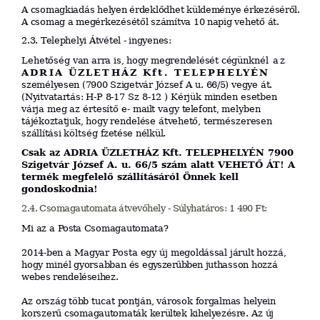
A csomagkiadás helyen érdeklődhet küldeménye érkezéséről.
A csomag a megérkezésétől számítva 10 napig vehető át.
2.3. Telephelyi Átvétel - ingyenes:
Lehetőség
van
arra
is,
hogy
megrendelését
cégünknél
az
ADRIA ÜZLETHÁZ Kft. TELEPHELYÉN
személyesen
(7900
Szigetvár
J
ó
z
s
e
f
A
u.
66/5)
vegye
át.
(Nyitvatartás:
H-P
8-17
Sz
8-12
)
Kérjük
minden
esetben
várja
meg
az
értesítő
e-
ma
ilt
vagy
tele
fon
t,
melyben
tájékoztatjuk,
hogy
rendelése
átvehető,
természeresen
szállítási
költség
f
zeté
s
e
nélkül.
Csak az ADRIA ÜZLETHÁZ Kft. TELEPHELYÉN 7900
Szigetvár József A. u. 66/5 szám alatt VEHETŐ ÁT! A
termék megfelelő szállításáról Önnek kell
gondoskodnia!
2.4. Csomagautomata átvevőhely - Súlyhatáros: 1 490 Ft:
Mi
az
a
Posta
Csomagau
t
oma
t
a?
2014-ben
a
Magyar
Posta
egy
új
megoldással
járult
hozzá,
hogy
minél
g
y
orsabban
és
egyszerűbben
ju
t
hasson
hozzá
webes
r
e
nd
elé
s
ei
h
ez.
Az
ország
több
tucat
pontján,
városok
forga
l
mas
h
elyei
n
korszerű
csomagau
t
oma
t
á
k
ke
rü
ltek
ki
h
elyezé
sr
e.
Az
új