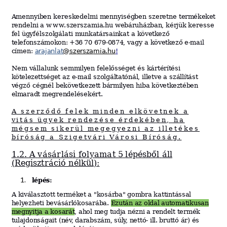
Amennyiben
kereskedelmi
mennyiségben
szeretne
te
rm
ékeket
rendelni
a
www.
szerszamia.hu
we
báruhá
z
ban
,
kérjük
keresse
fel
ügyfélszolgálati
munkatársainkat
a
k
ö
vetkez
ő
tele
fons
z
ámo
k
on
:
+36
7
0
679
-
0874
,
vagy
a
k
ö
vetkez
ő
e-mail
címen:
arajanlat
@
sz
er
sza
m
ia.hu
!
Nem
vállalunk
semmilyen
f
elel
őss
é
g
et
és
kártérítési
k
ö
telezett
s
é
g
et
az
e-mail
szolgáltatónál,
illetve
a
szállítást
végző
cégnél
b
ek
ö
vetkezett
bárm
ilye
n
hiba
k
ö
vetkezté
b
e
n
el
marad
t
megrendelésekért.
A szerződő felek
minden elkövetnek a
vitás ügyek rendezése érdekében, ha
mégsem sikerül megegyezni
az illetékes
bíróság a Szigetvári Városi Bíróság.
1.2. A
vásárlási
folyamat
5
lépésből
áll
(Regisztráció nélkül):
l
épé
s
:
A
kiválasztott
te
rm
éket
a "kosárba" gombra kattintással
helyezheti bevásárlókosarába.
Ezután az oldal automatikusan
megnyitja a kosarát
, ahol meg tudja nézni a rendelt termék
tulajdonságait
(név, darabszám, súly, nettó- ill. bruttó ár) és