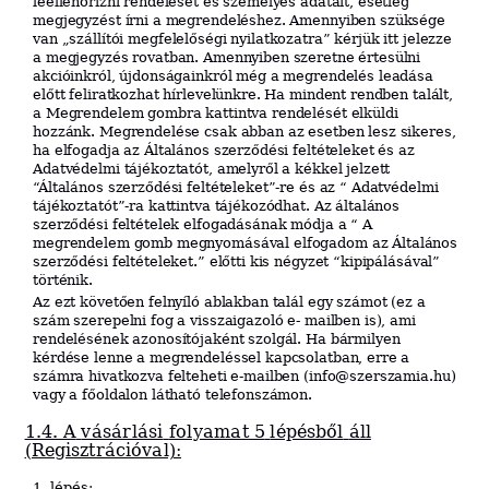
leellenőrizni rendelését és személyes adatait, esetleg
megjegyzést írni a megrendeléshez. Amennyiben szüksége
van „szállítói
megfelelőségi nyilatkozatra” kérjük itt jelezze
a megjegyzés rovatban.
Amennyiben szeretne értesülni
akcióinkról, újdonságainkról még a megrendelés leadása
előtt feliratkozhat hírlevelünkre. Ha mindent rendben talált,
a Megrendelem gombra kattintva rendelését elküldi
hozzánk. Megrendelése csak abban az esetben lesz sikeres,
ha elfogadja az Általános szerződési feltételeket és az
Adatvédelmi tájékoztatót, amelyről a kékkel jelzett
“Általános szerződési feltételeket”-re és az “ Adatvédelmi
tájékoztatót”-ra kattintva tájékozódhat. Az általános
szerződési feltételek elfogadásának módja a “ A
megrendelem gomb megnyomásával elfogadom az Általános
szerződési feltételeket.” előtti kis négyzet “kipipálásával”
történik.
Az ezt követően felnyíló ablakban talál egy számot (ez a
szám szerepelni fog a visszaigazoló e- mailben is), ami
rendelésének azonosítójaként szolgál. Ha bármilyen
kérdése lenne a megrendeléssel kapcsolatban, erre a
számra hivatkozva felteheti e-mailben (info@szerszamia.hu)
vagy a főoldalon látható telefonszámon.
1.4. A
vásárlási
folyamat
5
lépésből
áll
(Regisztrációval):
1. lépés: