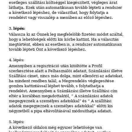
esetleges szállítási költséggel
kiegészített, végleges árat
láthatja. Ezek után automatikusan tovább lépteti a rendszer
a következő lépéshez, de választhat, hogy folytatja a
rendelést vagy visszalép a menüben az előző lépéshez.
lépés:
3.
Válassza ki az Önnek leg megfelelőbb fizetési módot azáltal,
hogy a lehetőségek előtti kis körbe kattint. Ha a választás
megtörtént, ebben az esetben is, a rendszer automatikusan
tovább lépteti Önt a következő lépéshez.
4. l
épé
s
:
Amennyiben a regisztráció után kitöltötte a Profil
szerkesztése alatt a Felhasználói adatait, Számlázási illetve
Szállítási címet, nincs más dolga, mint ellenőrzi az adatokat,
ha mindent rendben talál, a Megrendelés véglegesítése
gombra kattintással léphet tovább, s folytathatja a
rendelést. Amennyiben a Számlázási illetve Szállítási cím
eltér a korábban megadottaktól, “ A számlázási adatok
megegyeznek a személyes adatokkal” és “ A szállítási
adatok megegyeznek a személyes adatokkal” előtti kis
négyzetből a pipa eltávolításával módosíthatja adatait.
5. l
épé
s
:
A következő oldalon még egyszer lehetősége van