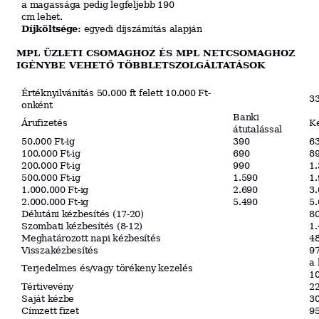
a magassága pedig legfeljebb 190
cm lehet.
Díjköltsége:
egyedi díjszámítás alapján
MPL ÜZLETI CSOMAGHOZ ÉS MPL NETCSOMAGHOZ
IGÉNYBE VEHETŐ TÖBBLETSZOLGÁLTATÁSOK
Értéknyilvánítás 50.000 ft felett 10.000 Ft-
3
onként
Banki
Árufizetés
Ké
átutalással
50.000 Ft-ig
390
6
100.000 Ft-ig
690
8
200.000 Ft-ig
990
1.
500.000 Ft-ig
1.590
1.
1.000.000 Ft-ig
2.690
3.
2.000.000 Ft-ig
5.490
5.
Délutáni kézbesítés (17-20)
8
Szombati kézbesítés (8-12)
1.
Meghatározott napi kézbesítés
4
Visszakézbesítés
9
a 
Terjedelmes és/vagy törékeny kezelés
1
Tértivevény
2
Saját kézbe
3
Címzett fizet
9