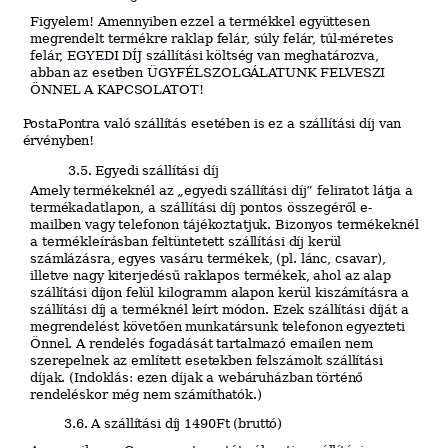
Figyelem! Amennyiben ezzel a termékkel együttesen
megrendelt termékre raklap felár, súly felár, túl-méretes
felár, EGYEDI DÍJ szállítási költség van meghatározva,
abban az esetben ÜGYFÉLSZOLGÁLATUNK FELVESZI
ÖNNEL A KAPCSOLATOT!
PostaPontra való szállítás esetében is ez a szállítási díj van
érvényben!
3.5. Egyedi szállítási díj
Amely termékeknél az „egyedi szállítási díj” feliratot látja a
termékadatlapon, a szállítási díj pontos összegéről e-
mailben vagy telefonon tájékoztatjuk. Bizonyos termékeknél
a termékleírásban feltüntetett szállítási díj kerül
számlázásra, egyes vasáru termékek, (pl. lánc, csavar),
illetve nagy
kiterjedésű raklapos termékek, ahol az alap
szállítási díjon felül kilogramm alapon kerül
kiszámításra a
szállítási díj a terméknél leírt módon. Ezek szállítási díját a
megrendelést
követ
ő
en munkatársunk telefonon egyezteti
Önnel. A rendelés fogadását tartalmazó emailen nem
szerepelnek az említett esetekben felszámolt szállítási
díjak. (Indoklás: ezen díjak a webáruházban történő
rendeléskor még nem számíthatók.)
3.6. A szállítási díj 1490Ft (bruttó)