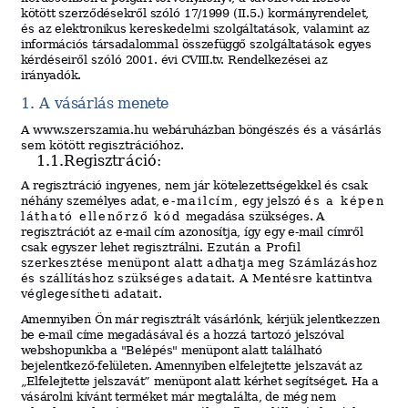
kötött
szerződésekről
szóló
17
/
1999
(II.5.)
k
ormán
y
r
e
nd
elet,
és
az
elekt
ron
ik
us
kereskedelmi
szolgáltatások,
valamint
az
információs
t
á
r
s
a
d
a
l
o
m
m
al
ö
s
s
z
e
f
ü
g
g
ő
s
z
o
l
g
á
l
t
a
t
á
s
o
k
eg
y
e
s
k
é
r
d
é
s
e
i
r
ő
l
s
z
ó
ló
2
0
0
1
.
é
v
i
C
V
II
I
.
t
v
.
Re
nd
elkezé
s
ei
az
i
rán
y
adó
k.
1.
A
v
ásárlás
mene
t
e
A
www.
szerszamia
.hu
we
báruhá
z
ban
böngészés
és a vásárlás
sem kötött regisztrációhoz.
1.1.Regisztráció:
A
regisztráció
ingyenes,
nem
jár
k
ö
telezett
s
é
g
ekkel
és
csak
néhány
személyes
ada
t,
e-mailcím,
egy
jelszó
és a képen
látható ellenőrző kód
m
e
gadása
szükséges.
A
regisztrációt
az
e-mail
cím
azonosítja,
így
egy
e-mail
címről
csak
egyszer
lehet
regisztrálni.
Ezután a Profil
szerkesztése menüpont alatt adhatja meg Számlázáshoz
és szállításhoz szükséges adatait. A Mentésre kattintva
véglegesítheti adatait.
Amennyiben
Ön már regisztrált vásárlónk, kérjük jelentkezzen
be e-mail címe megadásával és a
hozzá tartozó jelszóval
webshopunkba a "Belépés" menüpont alatt
található
bejelentkező-felületen. Amennyiben elfelejtette jelszavát az
„Elfelejtette jelszavát” menüpont alatt kérhet segítséget.
Ha a
vásárolni kívánt terméket már megtalálta, de még nem