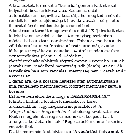
A kiválasztott
terméket a "kosárba" gombra kattintással
helyezheti bevásárlókosarába. Ezután az oldal
automatikusan megnyitja a kosarát, ahol meg tudja nézni a
rendelt termék tulajdonságait
(név, darabszám, súly, nettó-
ill. bruttó ár) és módosíthatja a rendelését.
A kosárban a termék megnevezése előtti “ X “jelre kattintva,
ki lehet venni az adott cikket . A mennyiség oszlopban
módosíthatja a kívánt darabszámot.Ebben az esetben a kis
zöld ikonra kattintva frissítse a kosár tartalmát, ezután
láthatja a megváltozott adatokat. Az árak minden esetben
egy termék árát jelentik. Pl:
Kötőelem,
rögzítéstechnika/ablaktok rögzítő csavar: Kiszerelés: 100 db
(darab) Min. rendelhető mennyiség: 1db (darab). Az ár 1 db
termék ára ha a min. rendelési mennyiség nem 1 darab az
ár
akkor is az
1 darab ára, de a kosárba helyezés után automatikusan a
min. rendelhető mennyiségben rögzített mennyiség kerül a
kosárba.
Ezt követően eldöntheti, hogy a
„
SZERSZAMIA
.HU”
feliratra kattintva további termékeket is keres
áruházunkban, vagy megkezdi megrendelesét, A
“Regisztrálok és Megrendelem”
lehetőség kiválasztásával.
Ezután megjelenik a regisztrációhoz szükséges abalak,
amelyet a korábban leírtak, “Regisztráció menete “ szerint
végezheti el.
A
vásárlási
folyamat
5
Ezután megrendelését folytassa a “