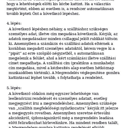
hogy a lehetőségek előtti kis körbe kattint. Ha a választás
megtörtént, ebben az esetben is, a rendszer automatikusan
tovább lépteti Önt a következő lépéshez.
4. l
épé
s
:
A
következő
lépésben néhány, a szállításhoz szükséges
személyes adat, illetve cím megadása következik. Kérjük, az
adatok megadásakor minden csillaggal jelölt rublikát töltsön
ki. Amennyiben a számlázis és szállítási adatok eltérnek a
korábban megadott személyes adatoktól, kérem vegye ki a
“pipát” az erre szolgáló négyzetből, s automatikusan
megjelenik a felület, ahol a kért számlázási illetve szállítási
címet megadhatja. A szállítási cím (praktikus a munkahelyi
cím megadása, mivel a kézbesítés alap esetben hétköznap
munkaidőben történik). A Megrendelés véglegesítése gombra
kattintással léphet tovább, s folytathatja a rendelést.
5. l
épé
s
:
A
k
ö
vetkez
ő
oldalon
még egyszer lehetősége van
leellenőrizni rendelését és személyes adatait, esetleg
megjegyzést írni a megrendeléshez. Amennyiben szüksége
van „szállítói
megfelelőségi nyilatkozatra” kérjük itt jelezze
a megjegyzés rovatban.
Amennyiben szeretne értesülni
akcióinkról, újdonságainkról még a megrendelés leadása
előtt feliratkozhat hírlevelünkre. Ha mindent rendben talált,
a Megrendelem gombra kattintva rendelését elküldi