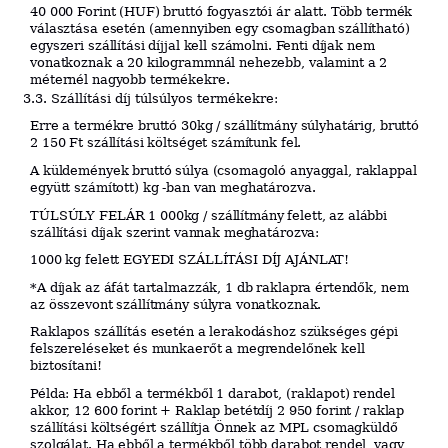
40 000 Forint (HUF) bruttó fogyasztói ár alatt. Több termék
választása esetén (amennyiben egy csomagban szállítható)
egyszeri szállítási díjjal kell számolni. Fenti díjak nem
vonatkoznak a 20 kilogrammnál nehezebb, valamint a 2
méternél nagyobb termékekre.
3.3. Szállítási díj túlsúlyos termékekre:
Erre a termékre bruttó 30kg / szállítmány súlyhatárig, bruttó
2 150 Ft szállítási költséget számítunk fel.
A küldemények bruttó súlya (csomagoló anyaggal, raklappal
együtt számított) kg -ban van meghatározva.
TÚLSÚLY FELÁR 1 000kg / szállítmány felett, az alábbi
szállítási díjak szerint vannak meghatározva:
1000 kg felett EGYEDI SZÁLLÍTÁSI DÍJ AJÁNLAT!
*A díjak az áfát tartalmazzák, 1 db raklapra értendők, nem
az összevont szállítmány súlyra vonatkoznak.
Raklapos szállítás esetén a lerakodáshoz szükséges gépi
felszereléseket és munkaerőt a megrendelőnek kell
biztosítani!
Példa: Ha ebből a termékből 1 darabot, (raklapot) rendel
akkor, 12 600 forint + Raklap betétdíj 2 950 forint / raklap
szállítási költségért szállítja Önnek az MPL csomagküldő
szolgálat. Ha ebből a termékből több darabot rendel, vagy