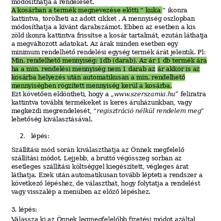
módosíthatja a rendelését.
A kosárban a termék megnevezése előtti “
kuka
“
ikonra
kattintva,
törölheti
az adott cikket . A mennyiség oszlopban
módosíthatja a kívánt darabszámot. Ebben az esetben a kis
zöld ikonra kattintva frissítse a kosár tartalmát, ezután láthatja
a megváltozott adatokat. Az árak minden esetben egy
minimum rendelhető rendelési egység
termék árát jelentik. Pl:
Min. rendelhető mennyiség: 1db (darab). Az ár 1 db termék ára
ha a min. rendelési mennyiség nem 1 darab az
ár akkor is az
kosárba helyezés után automatikusan a min. rendelhető
mennyiségben rögzített mennyiség kerül a kosárba.
Ezt követően eldöntheti, hogy a
„
www.
szerszamia.hu”
feliratra
kattintva további termékeket is keres áruházunkban, vagy
megkezdi megrendelesét, “
regisztráció nélkül rendelem meg
”
lehetőség kiválasztásával.
l
épé
s
:
S
z
á
llít
ási
mód során
kiválaszthatja
az
Önnek
megfelelő
szállítási
módo
t.
Lejjebb, a bruttó végösszeg sorban az
esetleges szállítási költséggel
kiegészített, végleges árat
láthatja. Ezek után automatikusan tovább lépteti a rendszer a
következő lépéshez, de választhat, hogy folytatja a rendelést
vagy visszalép a menüben az előző lépéshez.
3.
lépés:
Válassza ki az Önnek legmegfelelőbb fizetési módot azáltal,