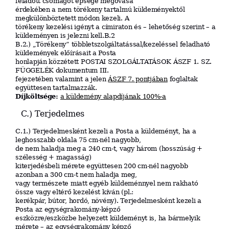
feladott csomagot épsége megóvása
érdekében a nem törékeny tartalmú küldeményektől
megkülönböztetett módon kezeli. A
törékeny kezelési igényt a címiraton és – lehetőség szerint – a
küldeményen is jelezni kell.B.2
B.2.) „Törékeny” többletszolgáltatással/kezeléssel feladható
küldemények előírásait a Posta
honlapján közzétett POSTAI SZOLGÁLTATÁSOK ÁSZF 1. SZ.
FÜGGELÉK dokumentum III.
fejezetében valamint a jelen
ÁSZF 7. pontjában
foglaltak
együttesen tartalmazzák.
Díjköltsége:
a küldemény alapdíjának 100%-a
C.) Terjedelmes
C.1.) Terjedelmesként kezeli a Posta a küldeményt, ha a
leghosszabb oldala 75 cm-nél nagyobb,
de nem haladja meg a 240 cm-t, vagy három (hosszúság +
szélesség + magasság)
kiterjedésbeli mérete együttesen 200 cm-nél nagyobb
azonban a 300 cm-t nem haladja meg,
vagy természete miatt egyéb küldeménnyel nem rakható
össze vagy eltérő kezelést kíván (pl.:
kerékpár, bútor, hordó, növény). Terjedelmesként kezeli a
Posta az egységrakomány-képző
eszközre/eszközbe helyezett küldeményt is, ha bármelyik
mérete – az egységrakomány képző