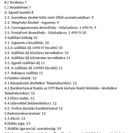
B.) Törékeny 7
C.) Terjedelmes 7
D. Egyedi kezelés 8
2.2. Személyes átvétel több mint 2800 postahivatalban: 9
2.3. Telephelyi Átvétel - ingyenes: 9
2.4. Csomagautomata átvevőhely - Súlyhatáros: 1 490 Ft: 9
2.5. PostaPont átvevőhely - Súlyhatáros: 1 490 Ft 10
3.Szállítási költség 10
3.1. Ingyenes a kiszállítás: 10
3.2.A szállítási díj 1490 Ft (bruttó) 10
3.3. Szállítási díj túlsúlyos termékekre: 10
3.4. Szállítási díj túlméretes termékekre 11
3.5. Egyedi szállítási díj 11
3.6. A szállítási díj 1490Ft (bruttó) 11
3.7. Raklapos szállítás 11
4.Fizetési módok: 12
4.1.Készpénzzel átvételkor Telephelyünkön: 12
4.2.Bankkártyával fizetés az OTP Bank kártyás fizető felületén- átvételkor
Telephelyünkön: 12
4.3.Előre utalás: 12
4.4.Utánvéttel (kézbesítéskor): 12
4.5. Online átutalás bankkártyával 12
5.Kedvezményrendszer 13
5.1.Akció: 13
6.Elállás joga: 13
7.Jótállás (garancia), szavatosság: 19