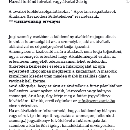
Háznál történő felvétel, vagy átvétel 3db-ig
1.
A további többletszolgáltatásokat "
A postai szolgáltatások
Általános Szerződési Feltételeiben
" részletezzük.
** visszavonásig érvényes
Jogi személy esetében a küldemény átvételére jogosultnak
tekinti a futárszolgálat azt a személyt is, aki az átvételt
aláírásával és cégbélyegzővel tudja igazolni.
Amennyiben a kézbesítő az áru átadását nem tudja teljesíteni,
úgy a csomagról értesítést
hagy. A küldeményről ezután az
értesítésen megjelölt telefonszámon lehet érdeklődni.
Sikertelen kézbesítés esetén a futárszolgálat az újra
egyeztetett időpontban megkísérli a kiszállítást. A második
kiszállítási kísérlet után minden újabb kiszállítás díját a
vevőnek kell
fzetnie.
Vevő elfogadja, hogy az árut az átvételkor a futár jelenlétében
leellenőrzi. Amennyiben sérült, károsodott vagy hiányos
csomagot, árut kap, úgy kérje meg a futárt jegyzőkönyv
felvételére. Kérjük, erről cégünket az
in
f
o
@
sz
er
sza
m
ia.hu
címen értesítse.
Ha az átvételekor felismerhető, hogy a küldemény hiányos
vagy sérült,(pl: feltépett ragasztás a csomagon, felbontott
csomag..) jegyzőkönyv felvételével a futárszolgálattal
szemben a kártérítési igényt haladéktalanul érvényesíteni