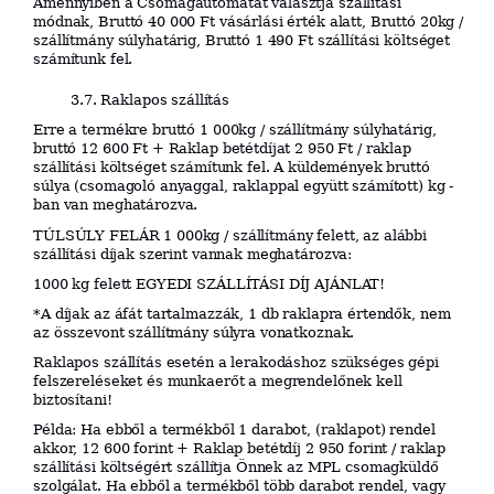
Amennyiben a Csomagautomatát választja szállítási
módnak, Bruttó 40 000 Ft vásárlási érték alatt, Bruttó 20kg /
szállítmány súlyhatárig, Bruttó 1 490 Ft szállítási költséget
számítunk fel.
3.7. Raklapos szállítás
Erre a termékre bruttó 1 000kg / szállítmány súlyhatárig,
bruttó 12 600 Ft + Raklap betétdíjat 2 950 Ft / raklap
szállítási költséget számítunk fel. A küldemények bruttó
súlya (csomagoló anyaggal, raklappal együtt számított) kg -
ban van meghatározva.
TÚLSÚLY FELÁR 1 000kg / szállítmány felett, az alábbi
szállítási díjak szerint vannak meghatározva:
1000 kg felett EGYEDI SZÁLLÍTÁSI DÍJ AJÁNLAT!
*A díjak az áfát tartalmazzák, 1 db raklapra értendők, nem
az összevont szállítmány súlyra vonatkoznak.
Raklapos szállítás esetén a lerakodáshoz szükséges gépi
felszereléseket és munkaerőt a megrendelőnek kell
biztosítani!
Példa: Ha ebből a termékből 1 darabot, (raklapot) rendel
akkor, 12 600 forint + Raklap betétdíj 2 950 forint / raklap
szállítási költségért szállítja Önnek az MPL csomagküldő
szolgálat. Ha ebből a termékből több darabot rendel, vagy