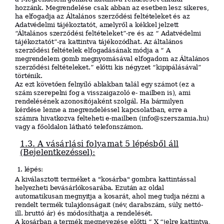
hozzánk. Megrendelése csak abban az esetben lesz sikeres,
ha elfogadja az Általános szerződési feltételeket és az
Adatvédelmi tájékoztatót, amelyről a kékkel jelzett
“Általános szerződési feltételeket”-re és az “ Adatvédelmi
tájékoztatót”-ra kattintva tájékozódhat. Az általános
szerződési feltételek elfogadásának módja a “ A
megrendelem gomb megnyomásával elfogadom az Általános
szerződési feltételeket.” előtti kis négyzet “kipipálásával”
történik.
Az ezt követően felnyíló ablakban talál egy számot (ez a
szám szerepelni fog a visszaigazoló e- mailben is), ami
rendelésének azonosítójaként szolgál. Ha bármilyen
kérdése lenne a megrendeléssel kapcsolatban, erre a
számra hivatkozva felteheti e-mailben (info@szerszamia.hu)
vagy a főoldalon látható telefonszámon.
1.3. A
vásárlási
folyamat
5
lépésből
áll
(Bejelentkezéssel):
1. l
épé
s
:
A kiválasztott
terméket a "kosárba" gombra kattintással
helyezheti bevásárlókosarába. Ezután az oldal
automatikusan megnyitja a kosarát, ahol meg tudja nézni a
rendelt termék tulajdonságait
(név, darabszám, súly, nettó-
ill. bruttó ár) és módosíthatja a rendelését.
A kosárban a termék megnevezése előtti “ X “jelre kattintva,