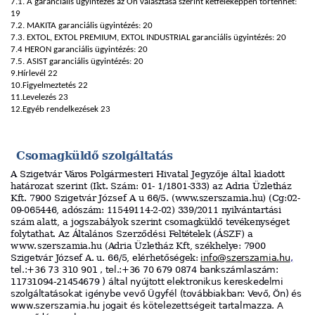
7.1. A garanciális ügyintézés az Ön választása szerint kétféleképpen történhet:
19
7.2. MAKITA garanciális ügyintézés: 20
7.3. EXTOL, EXTOL PREMIUM, EXTOL INDUSTRIAL garanciális ügyintézés: 20
7.4 HERON garanciális ügyintézés: 20
7.5. ASIST garanciális ügyintézés: 20
9.Hírlevél 22
10.Figyelmeztetés 22
11.Levelezés 23
12.Egyéb rendelkezések 23
Csomagküldő
szolgáltatás
A
Szigetvár
Város
Polgármesteri
Hivatal
Jegyzője
által
ki
ado
tt
határozat
szerint
(Ikt.
Szám:
01-
1
/
1801
-
333)
az
Adria
Üzlet
há
z
Kft.
7900
Szigetvár
József
A u
66/5.
(
www.
szerszamia.hu
)
(Cg
:
02
-
09
-
065446
,
adós
z
ám
:
11549114
-
2
-
02)
339
/
2011
nyilvántartási
szám
alatt,
a
jogs
z
abá
ly
o
k
szerint
csomagküldő
tevéke
n
y
s
é
g
et
folytathat.
Az
Általános
Szerződési
Feltételek
(ÁSZF)
a
www.
szerszamia.hu
(Adria
Üzlet
há
z
Kft,
s
zék
h
elye:
7900
Szigetvár
József
A.
u.
66/5,
elé
rh
et
ős
é
g
ek:
in
f
o
@
sz
er
sza
m
ia.hu
,
te
l.:
+36
7
3
310
901 , te
l.:
+36 70 679 0874
bankszámlaszám:
11731094-21454679
)
által
nyújtott
e
l
ektr
oni
k
us
kere
s
ke
d
e
l
m
i
szolgál
t
a
t
áso
k
a
t
igénybe
vevő
Ügyfél
(t
ovábbia
k
ban:
Ve
vő,
Ön)
és
www.
szerszamia
.hu
jogai
t
és
kötelezettségeit
tartalmazza.
A