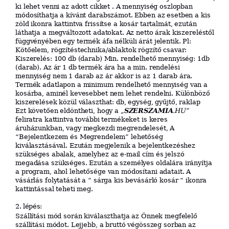
ki lehet venni az adott cikket . A mennyiség oszlopban
módosíthatja a kívánt darabszámot. Ebben az esetben a kis
zöld ikonra kattintva frissítse a kosár tartalmát, ezután
láthatja a megváltozott adatokat.
Az netto árak kiszereléstől
függvényében egy termék áfa nélküli árát jelentik. Pl:
Kötőelem, rögzítéstechnika/ablaktok rögzítő csavar:
Kiszerelés: 100 db (darab) Min. rendelhető mennyiség: 1db
(darab). Az ár 1 db termék ára ha a min. rendelési
mennyiség nem 1 darab az
ár akkor is az 1 darab ára.
Termék adatlapon a minimum rendelhető mennyiség van a
kosárba, aminél kevesebbet nem lehet rendelni. Különböző
kiszerelések közül választhat: db, egység, gyűjtő, raklap
Ezt követően eldöntheti, hogy a
„
SZERSZAMIA
.HU”
feliratra kattintva további termékeket is keres
áruházunkban, vagy megkezdi megrendelesét, A
“Bejelentkezem és Megrendelem” lehetőség
kiválasztásával. Ezután megjelenik a bejelentkezéshez
szükséges abalak, amelyhez az e-mail cím és jelszó
megadása szükséges. Ezután a személyes oldalára irányítja
a program, ahol lehetősége van módosítani adatait. A
vásárlás folytatását a “ sárga kis bevásárló kosár “ ikonra
kattintással teheti meg.
2. l
épé
s
:
Szállítási mód során kiválaszthatja az Önnek megfelelő
szállítási módot. Lejjebb, a bruttó végösszeg sorban az