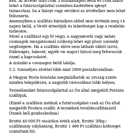
kell. Az átvétel után csak 3 munkanapon belül
és csak akkor
lehet a futárszolgálattal szemben kártérítési igényt
támasztani, ha a hiányt
vagy sérülést az átvételkor nem lehet
felismerni.
Amennyiben a szállítás bármilyen okból nem történik meg 14
napon belül, a Vevőt értesítjük
és lehetőséget kap a rendelés
törlésére.
Mivel a szállítást egy fő végzi, a nagyméretű vagy nehéz
csomagok mozgatásánál szükség lehet egy plusz személy
segítségére. Ha a szállítás előre nem látható okból (árvíz,
földrengés, baleset, egyéb vis major) hiúsul meg felvesszük
önnel a kapcsolatot.
A számlát a csomagon belül találja.
2.2. Személyes átvétel több mint 2800 postahivatalban:
A Magyar Posta hivatalai megtalálhatók az ország szinte
minden településén, a nagyobb városokban több helyen.
Termékeinket futárszolgálattal az Ön által megjelölt Postára
szállítjuk.
(Ennél a szállítási módnál a futárszolgálat csak az Ön által
megjelölt Postára szállít. A termékek továbbszállításáról
Önnek kell gondoskodnia)
Bruttó 40 000 Ft vásárlási érték alatt, Bruttó 20kg /
szállítmány súlyhatárig, Bruttó 1 490 Ft szállítási költséget
számítunk fel.