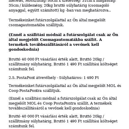
méretei, Hosszúság: 50cm x szélesség: 31cm x magasság:
35cm / küldemény, 20kg bruttó súlyhatárig (csomagoló
anyaggal, együtt számított) kg -ban van meghatározva..
Termékeinket futárszolgálattal az Ön által megjelölt
csomagautomatába szállítjuk.
(Ennél a szállítási módnál a futárszolgálat csak az Ön
által megjelölt Csomagautomatákba szállít. A
termékek továbbszállításáról a vevőnek kell
gondoskodnia)
Bruttó 40 000 Ft vásárlási érték alatt, Bruttó 20kg /
szállítmány súlyhatárig, Bruttó 1 490 Ft szállítási költséget
számítunk fel.
2.5. PostaPont átvevőhely - Súlyhatáros: 1 490 Ft
Termékeinket futárszolgálattal az Ön által megjelölt MOL és
Coop PostaPontra szállítjuk.
(Ennél a szállítási módnál a futárszolgálat csak az Ön által
megjelölt MOL és Coop PostaPontra szállít. A termékek
továbbszállításáról a vevőnek kell gondoskodnia)
Bruttó 40 000 Ft vásárlási érték alatt, Bruttó 20kg /
szállítmány súlyhatárig, Bruttó 1 490 Ft szállítási költséget
számítunk fel.