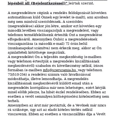
lépésből
áll (Bejelentkezéssel)”
leírtak szerint.
A
megrendelésre
cégünk
a
rendelés
feldolgozását
követően
au
t
oma
tik
usan
küld
Önnek
egy
levelet
(e-mailt),
ami
a
z
onban
még
nem
minősül
szerződésnek.
A
szerződés
(megrendelése)
akkor
jön
létre,
amikor
ezt
követően
egy
másod
ik
levélben
visszaigazoljuk
a
megrendelést,
vagy
tele
fonon
te
rm
ék
f
elel
ős
ei
n
k
értesítik
Önt
a
megrendelése
el
fogadásáró
l.
Amennyiben
Önhöz
a
megrendelésének
visszaigazolása
(a
másod
ik
e-mail)
72
órán
belül
(mun
k
anapo
k
a
t
számítva)
nem
é
r
kezik
meg,
akkor
az
Ön
aján
l
a
ttételi
kötöttsége
megszűnik.
A
megrendelést
Ön
a
tel
j
e
s
íté
s
megkezdéséig
(e-mailben
vagy
tele
fonon
értesítjük
a
megrendelés
kiszállításának
megkezdéséről)
szabadon
és
következmény
nélkül,
írásos
formában
(e-mailben
i
nfo@s
ze
rs
z
am
i
a
.
hu
,
vagy
telefonon
73
/
510
-
254)
a
rendelési
számra
való
hivatkozással
módos
ít
ha
t
ja
,
illetve
le
mondha
t
ja
.
A
megrendelés
ki
s
z
á
llít
ásána
k
megkezdéséről
küldött
email
után
a
megrendelés
korrigálása
már
nem
lehetséges,
ezért
kérjük
minél
előbb
j
elezze,
ha
hibát
é
s
zlel
rendelésében.
Ebben
az
esetben
a
vevőt
semmilyen
költségviselési
k
ö
telezett
s
é
g
nem
terheli.
Amennyiben
az
árut
már
postáztuk,
de
a
V
ev
őn
ek
már
nincs
rá
szüksége,
úgy
azt
az
eladó
köteles
té
r
íté
s
nélkül
visszavenni.
Ebben
az esetben
a
vi
ss
z
as
z
á
llít
ás
díja
a
Vevőt