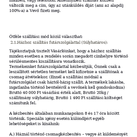
mailben,
vagy
tele
fonon
.
Amennyiben
szállítás
közben
változik
meg
a cím,
úgy
az
utánküldés
díját
(ami
az
alapdíj
100%
-
a)
a
V
ev
ő
fi
zeti
meg.
Ötféle szállítási
mód
közül
választhat:
2.1.Házhoz
szállítás
futárszolgálattal (Súlyhatáros):
Tájékoztatjuk tisztelt Vásárlóinkat, hogy a házhoz szállítás
minden esetben a rendelés során megadott címhelyre történő
sérülésmentes kiszállításra vonatkozik.
Termékeinket futárszolgálattal kézbesítjük, Önnek csak a
leszállított sértetlen terméket kell kifizetnie a szállítónak a
csomag átvételekor. (Ennél a szállítási módnál a
futárszolgálat csak háztól-házig szállít. A termékek lakásba,
ingatlanba történő beviteléről a vevőnek kell gondoskodnia)
Bruttó 40 000 Ft vásárlási érték alatt, Bruttó 20kg /
szállítmány súlyhatárig, Bruttó 1 490 Ft szállítási költséget
számítunk fel.
A kézbesítés általában munkanapokon 8 és 17 óra között
történik. Speciális igény esetén különdíjért egyéb
lehetőségeket is kínálunk:
A.) Háznál történő csomagkézbesítés – vegye át küldeményét