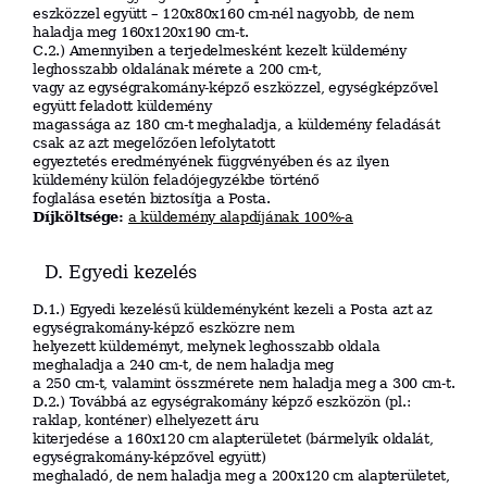
eszközzel együtt – 120x80x160 cm-nél nagyobb, de nem
haladja meg 160x120x190 cm-t.
C.2.) Amennyiben a terjedelmesként kezelt küldemény
leghosszabb oldalának mérete a 200 cm-t,
vagy az egységrakomány-képző eszközzel, egységképzővel
együtt feladott küldemény
magassága az 180 cm-t meghaladja, a küldemény feladását
csak az azt megelőzően lefolytatott
egyeztetés eredményének függvényében és az ilyen
küldemény külön feladójegyzékbe történő
foglalása esetén biztosítja a Posta.
Díjköltsége:
a küldemény alapdíjának 100%-a
D. Egyedi kezelés
D.1.) Egyedi kezelésű küldeményként kezeli a Posta azt az
egységrakomány-képző eszközre nem
helyezett küldeményt, melynek leghosszabb oldala
meghaladja a 240 cm-t, de nem haladja meg
a 250 cm-t, valamint összmérete nem haladja meg a 300 cm-t.
D.2.) Továbbá az egységrakomány képző eszközön (pl.:
raklap, konténer) elhelyezett áru
kiterjedése a 160x120 cm alapterületet (bármelyik oldalát,
egységrakomány-képzővel együtt)
meghaladó, de nem haladja meg a 200x120 cm alapterületet,