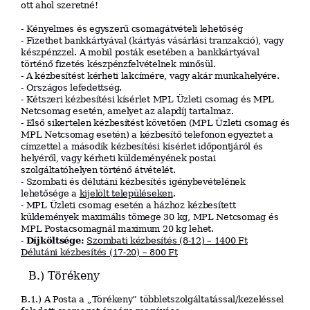
ott ahol szeretné!
- Kényelmes és egyszerű csomagátvételi lehetőség
- Fizethet bankkártyával (kártyás vásárlási tranzakció), vagy
készpénzzel. A mobil posták esetében a bankkártyával
történő fizetés készpénzfelvételnek minősül.
- A kézbesítést kérheti lakcímére, vagy akár munkahelyére.
- Országos lefedettség.
- Kétszeri kézbesítési kísérlet MPL Üzleti csomag és MPL
Netcsomag esetén, amelyet az alapdíj tartalmaz.
- Első sikertelen kézbesítést követően (MPL Üzleti csomag és
MPL Netcsomag esetén) a kézbesítő telefonon egyeztet a
címzettel a második kézbesítési kísérlet időpontjáról és
helyéről, vagy kérheti küldeményének postai
szolgáltatóhelyen történő átvételét.
- Szombati és délutáni kézbesítés igénybevételének
lehetősége a
kijelölt településeken
.
- MPL Üzleti csomag esetén a házhoz kézbesített
küldemények maximális tömege 30 kg, MPL Netcsomag és
MPL Postacsomagnál maximum 20 kg lehet.
-
Díjköltsége:
Szombati kézbesítés (8-12) – 1400 Ft
Délutáni kézbesítés (17-20) – 800 Ft
B.) Törékeny
B.1.) A Posta a „Törékeny” többletszolgáltatással/kezeléssel