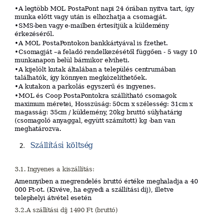
•
A legtöbb MOL PostaPont napi 24 órában nyitva tart, így
munka előtt vagy után is elhozhatja a
csomagját.
•
SMS-ben vagy e-mailben értesítjük a küldemény
érkezéséről.
•
A MOL PostaPontokon bankkártyával is fzethet.
•
Csomagját –a feladó rendelkezésétől függően - 5 vagy 10
munkanapon belül bármikor elviheti.
•
A kijelölt kutak általában a település centrumában
találhatók, így könnyen megközelíthetőek.
•
A kutakon a parkolás egyszerű és ingyenes.
•
MOL és Coop PostaPontokra szállítható csomagok
maximum méretei, Hosszúság: 50cm x szélesség: 31cm x
magasság: 35cm / küldemény, 20kg bruttó súlyhatárig
(csomagoló anyaggal, együtt számított) kg -ban van
meghatározva.
Szállítási
költség
3.1. Ingyenes
a
kiszállítás:
Amennyiben a megrendelés bruttó értéke meghaladja a 40
000 Ft-ot. (Kivéve, ha egyedi a szállítási díj), illetve
telephelyi átvétel esetén
3.2.A
szállítási
díj
1490
Ft
(b
r
u
ttó
)