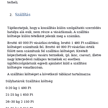
terheli.
S
zállítás
T
áj
ék
o
zt
a
t
ju
k,
hogy
a
kiszállítás
külön
szolgáltatói
szerződés
hatálya
alá
esik,
nem
része
a
v
ásár
l
ásna
k.
A
szállítás
költsége
külön
tételké
n
t
jelenik
meg
a
számlán.
Bruttó
40
000
Ft
vásárlási
értékig,
bruttó
1
490
Ft
szállítási
költséget
számítunk
fel.
Bruttó
40
000
Ft
vásárlási
érték
fölött
nem
számítunk
fel
szállítási
költséget.
K
ivételt
képezhetnek
egyes
vasáru
te
rm
ékek,
(pl.
lánc,
csavar),
illetve
nagy
kiterjedésű
ra
kl
apos
te
rm
ékek
ez
esetben
ügyfélszolgálatunk
egyedi
ajánlatot
küld
a
szállítási
költségre
vonatkozóan.
A szállítási költséget a következő táblázat tartalmazza:
Súlyhatárok Szállítási költség
0-20 kg 1 490 Ft
21-25 kg 1 650 Ft
26–30 kg 2 150 Ft