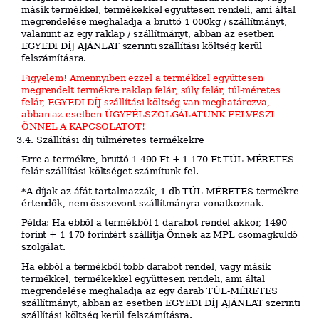
másik termékkel, termékekkel együttesen rendeli, ami által
megrendelése meghaladja a bruttó 1 000kg / szállítmányt,
valamint az egy raklap / szállítmányt, abban az esetben
EGYEDI DÍJ AJÁNLAT szerinti szállítási költség kerül
felszámításra.
Figyelem! Amennyiben ezzel a termékkel együttesen
megrendelt termékre raklap felár, súly felár, túl-méretes
felár, EGYEDI DÍJ szállítási költség van meghatározva,
abban az esetben ÜGYFÉLSZOLGÁLATUNK FELVESZI
ÖNNEL A KAPCSOLATOT!
3.4. Szállítási díj túlméretes termékekre
Erre a termékre, bruttó 1 490 Ft + 1 170 Ft TÚL-MÉRETES
felár szállítási költséget számítunk fel.
*A díjak az áfát tartalmazzák, 1 db TÚL-MÉRETES termékre
értendők, nem összevont szállítmányra vonatkoznak.
Példa: Ha ebből a termékből 1 darabot rendel akkor, 1490
forint + 1 170 forintért szállítja Önnek az MPL csomagküldő
szolgálat.
Ha ebből a termékből több darabot rendel, vagy másik
termékkel, termékekkel együttesen rendeli, ami által
megrendelése meghaladja az egy darab TÚL-MÉRETES
szállítmányt, abban az esetben EGYEDI DÍJ AJÁNLAT szerinti
szállítási költség kerül felszámításra.