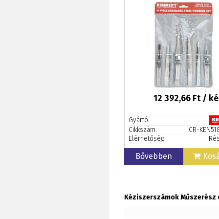
12 392,66
Ft / ké
Gyártó:
Cikkszám:
CR-KEN51
Elérhetőség:
Rés
Bővebben
Kos
Kéziszerszámok Műszerész 