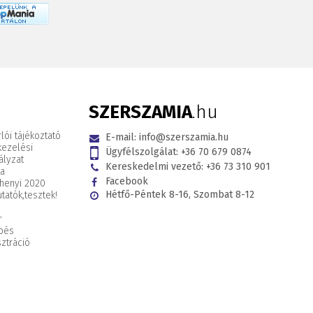
SZERSZAMIA
.hu
lói tájékoztató
E-mail:
info@szerszamia.hu
kezelési
Ügyfélszolgálat:
+36 70 679 0874
ályzat
Kereskedelmi vezető:
+36 73 310 901
ta
Facebook
henyi 2020
Hétfő-Péntek 8-16, Szombat 8-12
tatók,
tesztek!
r
pés
ztráció