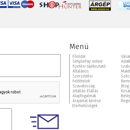
Menü
Főoldal
Vásár
SimplePay online
Adat
fizetési tájékoztató
szab
Általános
Maki
Szerződési
Széc
Feltételek
Bemu
Szavatosság
Blog
Jótállás Elállás
Kosá
Alapfogalmak
Belé
Árajánlat kérése
Regis
Elérhetőségek