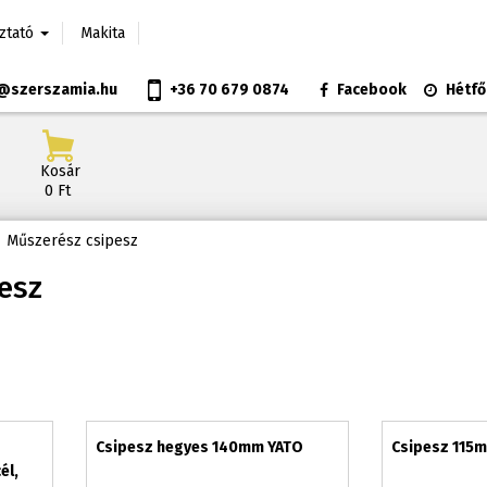
oztató
Makita
@szerszamia.hu
+36 70 679 0874
Facebook
Hétfő
Kosár
0 Ft
Műszerész csipesz
esz
Csipesz hegyes 140mm YATO
Csipesz 115
él,