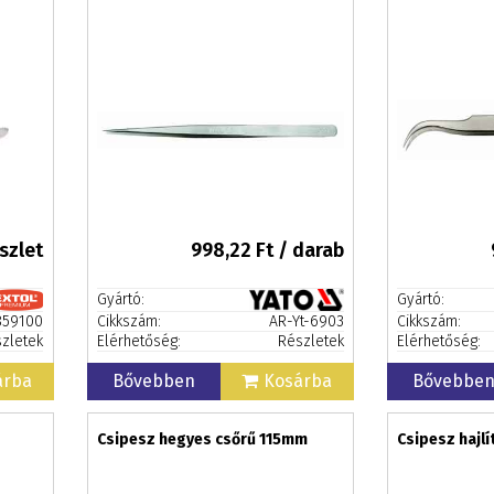
szlet
998,22
Ft / darab
Gyártó:
Gyártó:
59100
Cikkszám:
AR-Yt-6903
Cikkszám:
zletek
Elérhetőség:
Részletek
Elérhetőség:
árba
Bővebben
Kosárba
Bővebbe
Csipesz hegyes csőrű 115mm
Csipesz hajl