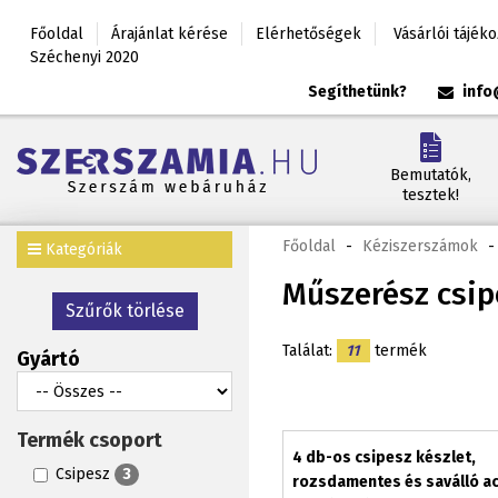
Főoldal
Árajánlat kérése
Elérhetőségek
Vásárlói tájék
Széchenyi 2020
Segíthetünk?
info
Bemutatók,
tesztek!
Főoldal
-
Kéziszerszámok
-
Kategóriák
Műszerész csip
Szűrők törlése
Találat:
11
termék
Gyártó
Termék csoport
4 db-os csipesz készlet,
Csipesz
3
rozsdamentes és saválló ac