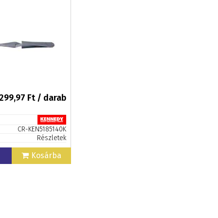
 299,97
Ft / darab
CR-KEN5185140K
Részletek
n
Kosárba