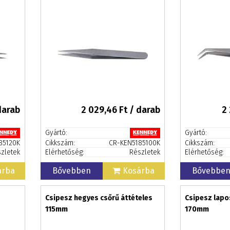
darab
2 029,46
Ft / darab
2
Gyártó:
Gyártó:
85120K
Cikkszám:
CR-KEN5185100K
Cikkszám:
zletek
Elérhetőség:
Részletek
Elérhetőség:
árba
Bővebben
Kosárba
Bővebbe
Csipesz hegyes csőrű áttételes
Csipesz lapo
115mm
170mm