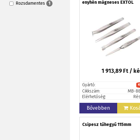
enyhén mágneses EXTOL
Rozsdamentes
1
PREMIUM
1 913,89
Ft / ké
Gyártó:
Cikkszám:
MB-88
Elérhetőség:
Rés
Bővebben
Kos
Csipesz tűhegyű 115mm