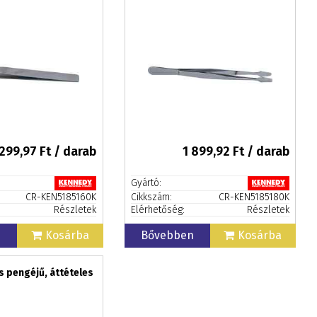
 299,97
Ft / darab
1 899,92
Ft / darab
Gyártó:
CR-KEN5185160K
Cikkszám:
CR-KEN5185180K
Részletek
Elérhetőség:
Részletek
n
Kosárba
Bővebben
Kosárba
s pengéjű, áttételes