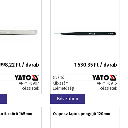
998,22
Ft / darab
1 530,35
Ft / darab
Gyártó:
AR-YT-6907
Cikkszám:
AR-YT-6916
Részletek
Elérhetőség:
Részletek
n
Bővebben
ított csőrű 145mm
Csipesz lapos pengéjű 120mm