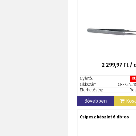
2 299,97
Ft / 
Gyártó:
Cikkszám:
CR-KEN51
Elérhetőség:
Rés
Bővebben
Kos
Csipesz készlet 6 db-os