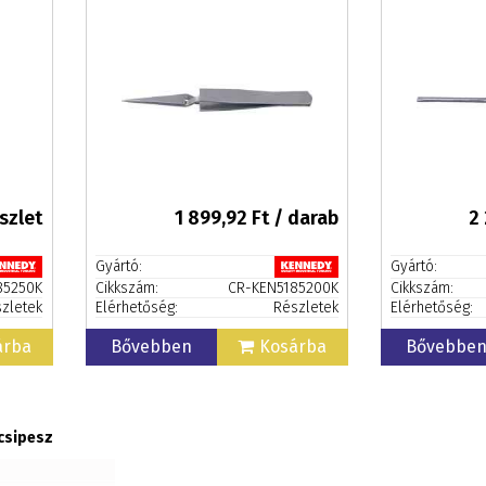
szlet
1 899,92
Ft / darab
2
Gyártó:
Gyártó:
85250K
Cikkszám:
CR-KEN5185200K
Cikkszám:
zletek
Elérhetőség:
Részletek
Elérhetőség:
árba
Bővebben
Kosárba
Bővebbe
csipesz