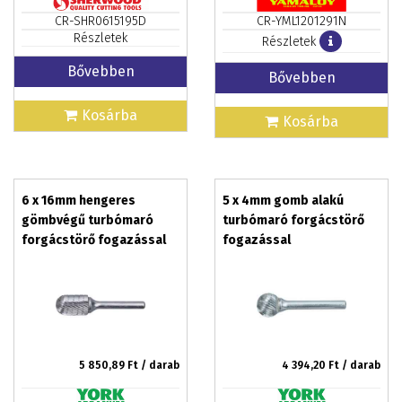
CR-SHR0615195D
CR-YML1201291N
Részletek
Részletek
Bővebben
Bővebben
Kosárba
Kosárba
6 x 16mm hengeres
5 x 4mm gomb alakú
gömbvégű turbómaró
turbómaró forgácstörő
forgácstörő fogazással
fogazással
5 850,89
Ft / darab
4 394,20
Ft / darab