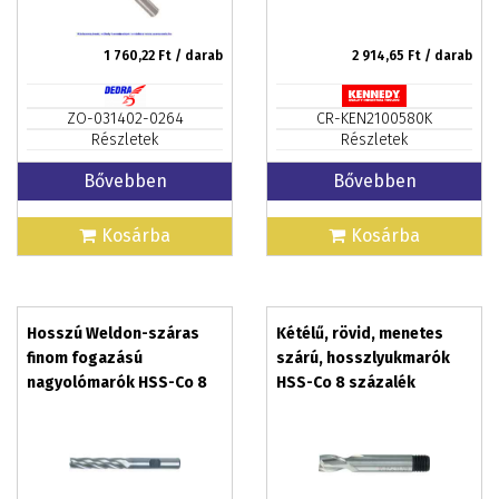
1 760,22
Ft / darab
2 914,65
Ft / darab
ZO-031402-0264
CR-KEN2100580K
Részletek
Részletek
Bővebben
Bővebben
Kosárba
Kosárba
Hosszú Weldon-száras
Kétélű, rövid, menetes
finom fogazású
szárú, hosszlyukmarók
nagyolómarók HSS-Co 8
HSS-Co 8 százalék
százalék SWISSTECH
SHERWOOD Méret: 4,0
Méret: 10,0