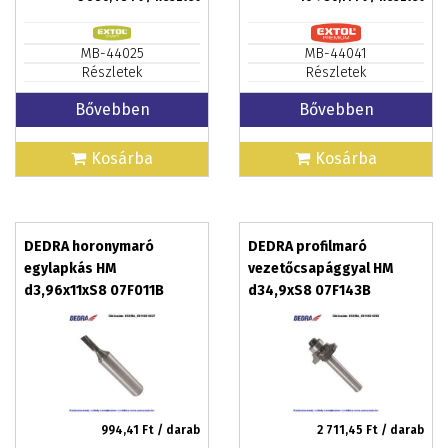
MB-44025
MB-44041
Részletek
Részletek
Bővebben
Bővebben
Kosárba
Kosárba
DEDRA horonymaró
DEDRA profilmaró
egylapkás HM
vezetőcsapággyal HM
d3,96x11xS8 07F011B
d34,9xS8 07F143B
994,41
Ft / darab
2 711,45
Ft / darab