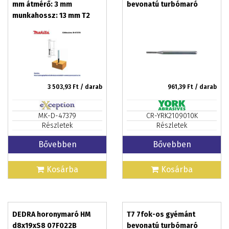
mm átmérő: 3 mm
bevonatú turbómaró
munkahossz: 13 mm T2
MAKITA (MK-D-47379)
3 503,93
Ft / darab
961,39
Ft / darab
MK-D-47379
CR-YRK2109010K
Részletek
Részletek
Bővebben
Bővebben
Kosárba
Kosárba
DEDRA horonymaró HM
T7 7fok-os gyémánt
d8x19xS8 07F022B
bevonatú turbómaró