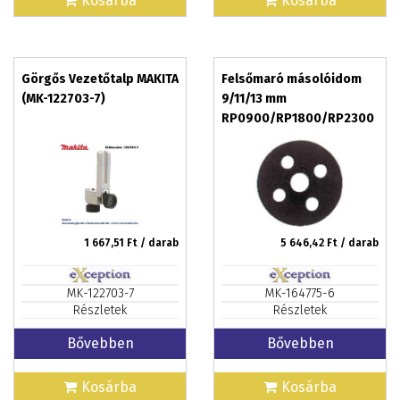
Kosárba
Kosárba
Görgős Vezetőtalp MAKITA
Felsőmaró másolóidom
(MK-122703-7)
9/11/13 mm
RP0900/RP1800/RP2300
MAKITA (MK-164775-6)
1 667,51
Ft / darab
5 646,42
Ft / darab
MK-122703-7
MK-164775-6
Részletek
Részletek
Bővebben
Bővebben
Kosárba
Kosárba