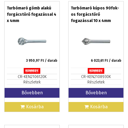
Turbómaró gömb alakú
Turbómaró kúpos 90fok-
forgácstörő fogazással 4
os forgácstörő
x 4mm
fogazással 10 x 4mm
3 950,97
Ft / darab
6 023,61
Ft / darab
CR-KEN2106120K
CR-KEN2108930K
Részletek
Részletek
Bővebben
Bővebben
Kosárba
Kosárba