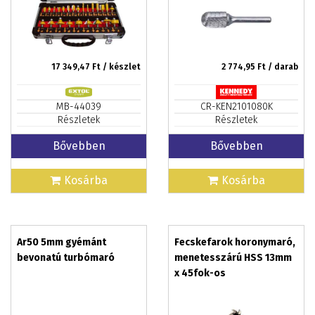
17 349,47
Ft / készlet
2 774,95
Ft / darab
MB-44039
CR-KEN2101080K
Részletek
Részletek
Bővebben
Bővebben
Kosárba
Kosárba
Ar50 5mm gyémánt
Fecskefarok horonymaró,
bevonatú turbómaró
menetesszárú HSS 13mm
x 45fok-os