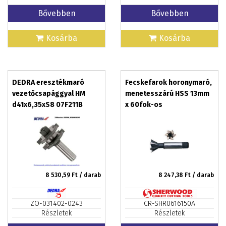
Bővebben
Bővebben
Kosárba
Kosárba
DEDRA eresztékmaró
Fecskefarok horonymaró,
vezetőcsapággyal HM
menetesszárú HSS 13mm
d41x6,35xS8 07F211B
x 60fok-os
8 530,59
Ft / darab
8 247,38
Ft / darab
ZO-031402-0243
CR-SHR0616150A
Részletek
Részletek