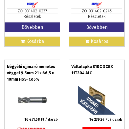
ZO-031402-0237
ZO-031402-0245
Részletek
Részletek
Bővebben
Bővebben
Kosárba
Kosárba
Négyélű ujjmaró menetes
Váltólapka K10C DCGX
véggel 9.5mm 21 x 66,5 x
11T304 ALC
10mm HSS-Co5%
16 451,58
Ft / darab
14 239,24
Ft / darab