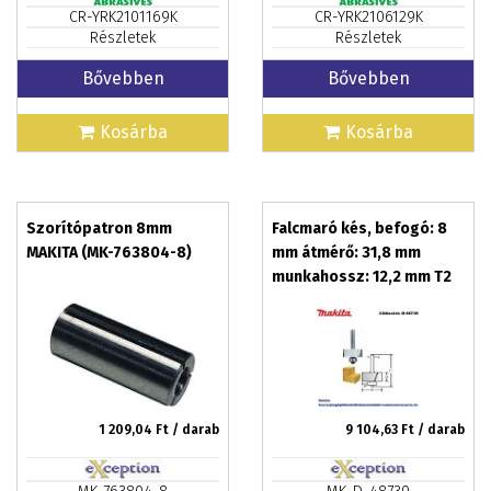
CR-YRK2101169K
CR-YRK2106129K
Részletek
Részletek
Bővebben
Bővebben
Kosárba
Kosárba
Szorítópatron 8mm
Falcmaró kés, befogó: 8
MAKITA (MK-763804-8)
mm átmérő: 31,8 mm
munkahossz: 12,2 mm T2
MAKITA (MK-D-48739)
1 209,04
Ft / darab
9 104,63
Ft / darab