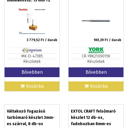
munkahossz: 13 mm T2
MAKITA (MK-D-47385)
3 779,52
Ft / darab
961,39
Ft / darab
MK-D-47385
CR-YRK2109015K
Részletek
Részletek
Bővebben
Bővebben
Kosárba
Kosárba
Váltakozó fogazású
EXTOL CRAFT felsőmaró
turbómaró készlet 3mm-
készlet 12 db-os,
es szárral, 8 db-os
fadobozban 8mm-es