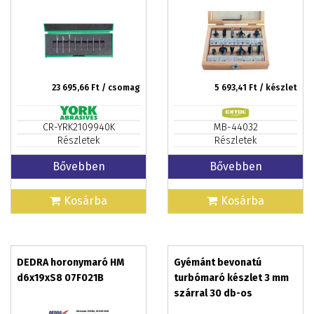
befogással
23 695,66
Ft / csomag
5 693,41
Ft / készlet
CR-YRK2109940K
MB-44032
Részletek
Részletek
Bővebben
Bővebben
Kosárba
Kosárba
DEDRA horonymaró HM
Gyémánt bevonatú
d6x19xS8 07F021B
turbómaró készlet 3 mm
szárral 30 db-os