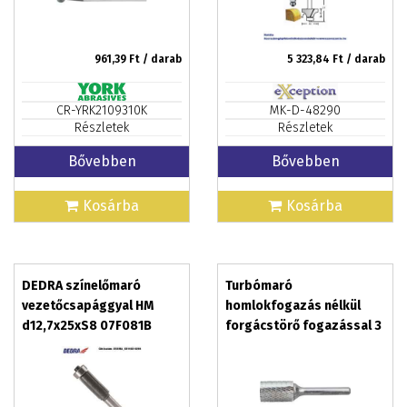
961,39
Ft / darab
5 323,84
Ft / darab
CR-YRK2109310K
MK-D-48290
Részletek
Részletek
Bővebben
Bővebben
Kosárba
Kosárba
DEDRA színelőmaró
Turbómaró
vezetőcsapággyal HM
homlokfogazás nélkül
d12,7x25xS8 07F081B
forgácstörő fogazással 3
x 14mm