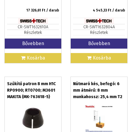
17 326,61
Ft / darab
4 545,33
Ft / darab
CR-SWT1632610A
CR-SWT1632804A
Részletek
Részletek
Bővebben
Bővebben
Kosárba
Kosárba
Szűkítő patron 8 mm H1C
Nútmaró kés, befogó: 6
RP0900; RT0700; M3601
mm átmérő: 8 mm
MAKITA (MK-763618-5)
munkahossz: 25,4 mm T2
MAKITA (MK-D-47450)