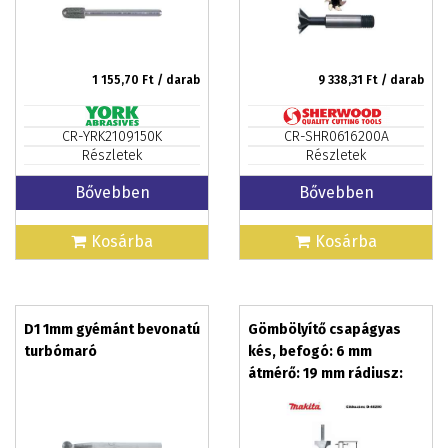
1 155,70
Ft / darab
9 338,31
Ft / darab
CR-YRK2109150K
CR-SHR0616200A
Részletek
Részletek
Bővebben
Bővebben
Kosárba
Kosárba
D1 1mm gyémánt bevonatú
Gömbölyítő csapágyas
turbómaró
kés, befogó: 6 mm
átmérő: 19 mm rádiusz:
3,2 mm T2 MAKITA (MK-D-
48290)