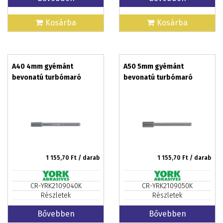
Kosárba
Kosárba
A40 4mm gyémánt
A50 5mm gyémánt
bevonatú turbómaró
bevonatú turbómaró
1 155,70
Ft / darab
1 155,70
Ft / darab
CR-YRK2109040K
CR-YRK2109050K
Részletek
Részletek
Bővebben
Bővebben