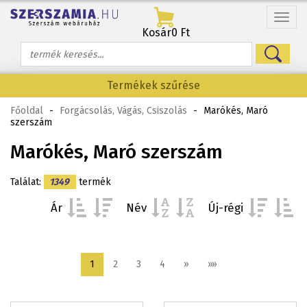
Menü
Kosár
0 Ft
Termékek szűrése
Főoldal
-
Forgácsolás, Vágás, Csiszolás
-
Marókés, Maró
szerszám
Marókés, Maró szerszám
Találat:
1349
termék
Ár
Név
Új-régi
1
2
3
4
»
»»