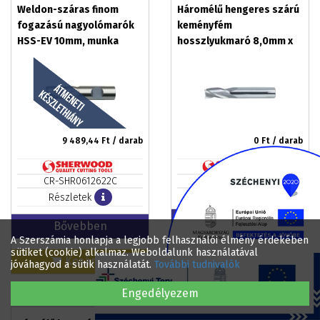
Weldon-száras finom
Háromélű hengeres szárú
fogazású nagyolómarók
keményfém
HSS-EV 10mm, munka
hosszlyukmaró 8,0mm x
hossz. 28mm
21,0mm x 64,0mm USCTI
9 489,44
Ft / darab
0
Ft / darab
CR-SHR0612622C
CR-SHR1613160K
Részletek
Részletek
Bővebben
Bővebben
A Szerszámia honlapja a legjobb felhasználói élmény érdekében
sütiket (cookie) alkalmaz. Weboldalunk használatával
Kosárba
jóváhagyod a sütik használatát.
További tudnivalók
Engedélyezem