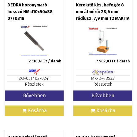
DEDRA horonymaró
Kerekítő kés, befogó: 8
hosszú HM d10x50xS8
mm átmérő: 28,6 mm
07F031B
rádiusz: 7,9 mm T2 MAKITA
(MK-D-48533)
2 518,41
Ft / darab
7 987,03
Ft / darab
ZO-031402-0241
MK-D-48533
Részletek
Részletek
Bővebben
Bővebben
Kosárba
Kosárba