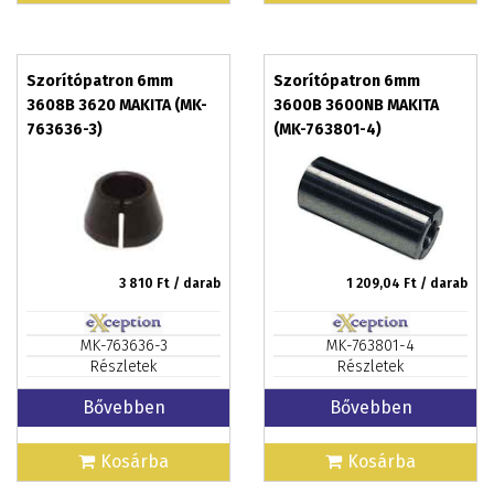
Szorítópatron 6mm
Szorítópatron 6mm
3608B 3620 MAKITA (MK-
3600B 3600NB MAKITA
763636-3)
(MK-763801-4)
3 810
Ft / darab
1 209,04
Ft / darab
MK-763636-3
MK-763801-4
Részletek
Részletek
Bővebben
Bővebben
Kosárba
Kosárba