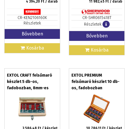
4 394,20
Ft / darab
11 982,45
Ft / darab
CR-KEN2106160K
CR-SHR0615418T
Részletek
Részletek
Bővebben
Bővebben
Kosárba
Kosárba
EXTOL CRAFT felsőmaró
EXTOL PREMIUM
készlet 5 db-os,
felsőmaró készlet 10 db-
fadobozban, 8mm-es
os, fadobozban
befogással
3 586,48
Ft / készlet
10 786,11
Ft / készlet