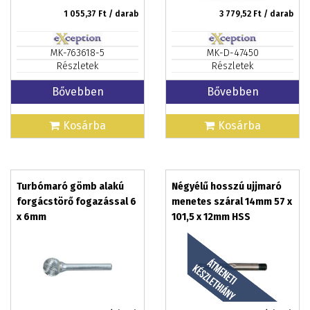
1 055,37
Ft / darab
3 779,52
Ft / darab
MK-763618-5
MK-D-47450
Részletek
Részletek
Bővebben
Bővebben
Kosárba
Kosárba
Turbómaró gömb alakú
Négyélű hosszú ujjmaró
forgácstörő fogazással 6
menetes száral 14mm 57 x
x 6mm
101,5 x 12mm HSS