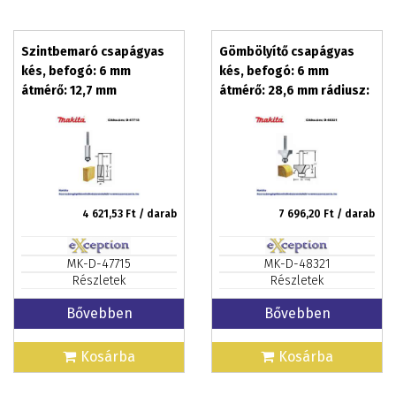
Szintbemaró csapágyas
Gömbölyítő csapágyas
kés, befogó: 6 mm
kés, befogó: 6 mm
átmérő: 12,7 mm
átmérő: 28,6 mm rádiusz:
munkahossz: 26 mm T2
7,9 mm T2 MAKITA (MK-D-
MAKITA (MK-D-47715)
48321)
4 621,53
Ft / darab
7 696,20
Ft / darab
MK-D-47715
MK-D-48321
Részletek
Részletek
Bővebben
Bővebben
Kosárba
Kosárba