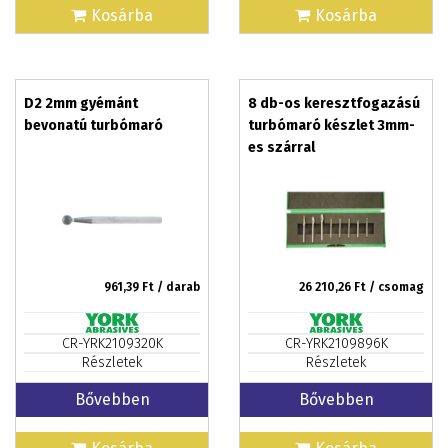
Kosárba
Kosárba
D2 2mm gyémánt
8 db-os keresztfogazású
bevonatú turbómaró
turbómaró készlet 3mm-
es szárral
961,39
Ft / darab
26 210,26
Ft / csomag
CR-YRK2109320K
CR-YRK2109896K
Részletek
Részletek
Bővebben
Bővebben