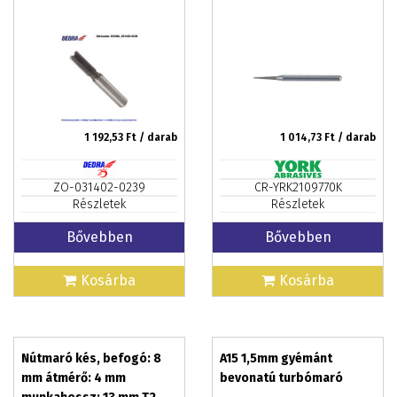
1 192,53
Ft / darab
1 014,73
Ft / darab
ZO-031402-0239
CR-YRK2109770K
Részletek
Részletek
Bővebben
Bővebben
Kosárba
Kosárba
Nútmaró kés, befogó: 8
A15 1,5mm gyémánt
mm átmérő: 4 mm
bevonatú turbómaró