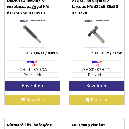
DEDRA színelőmaró
DEDRA horonymaró
vezetőcsapággyal HM
tárcsás HM d32x6,35xS8
d13x50xS8 07F091B
07F122B
3 578,86
Ft / darab
2 035,81
Ft / darab
ZO-031402-0265
ZO-031402-0242
Részletek
Részletek
Bővebben
Bővebben
Kosárba
Kosárba
Nútmaró kés, befogó: 8
A10 1mm gyémánt