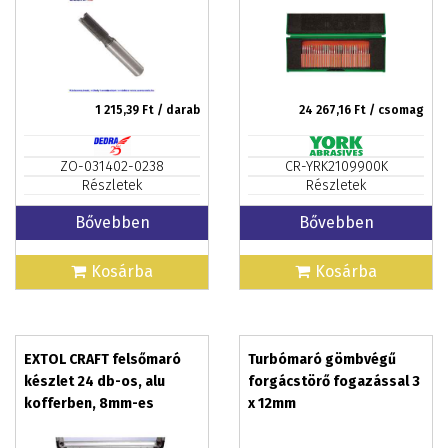
1 215,39
Ft / darab
24 267,16
Ft / csomag
ZO-031402-0238
CR-YRK2109900K
Részletek
Részletek
Bővebben
Bővebben
Kosárba
Kosárba
EXTOL CRAFT felsőmaró
Turbómaró gömbvégű
készlet 24 db-os, alu
forgácstörő fogazással 3
kofferben, 8mm-es
x 12mm
befogással, keményfém
lapkás