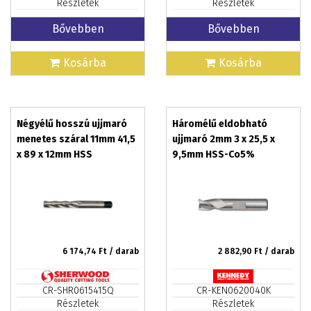
Részletek
Részletek
Bővebben
Bővebben
Kosárba
Kosárba
Négyélű hosszú ujjmaró
Háromélű eldobható
menetes száral 11mm 41,5
ujjmaró 2mm 3 x 25,5 x
x 89 x 12mm HSS
9,5mm HSS-Co5%
6 174,74
Ft / darab
2 882,90
Ft / darab
CR-SHR0615415Q
CR-KEN0620040K
Részletek
Részletek