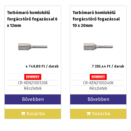
Turbómaró homlokélű
Turbómaró homlokélű
forgácstörő fogazással 6
forgácstörő fogazással
x 12mm
10 x 20mm
4 749,80
Ft / darab
7 330,44
Ft / darab
CR-KEN2100120K
CR-KEN2100240K
Részletek
Részletek
Bővebben
Bővebben
Kosárba
Kosárba