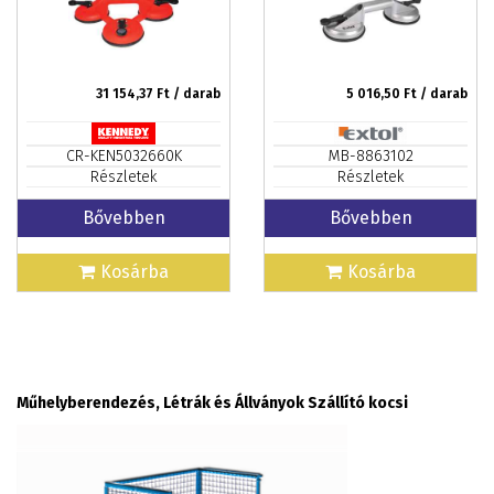
31 154,37
Ft / darab
5 016,50
Ft / darab
CR-KEN5032660K
MB-8863102
Részletek
Részletek
Bővebben
Bővebben
Kosárba
Kosárba
Műhelyberendezés, Létrák és Állványok Szállító kocsi