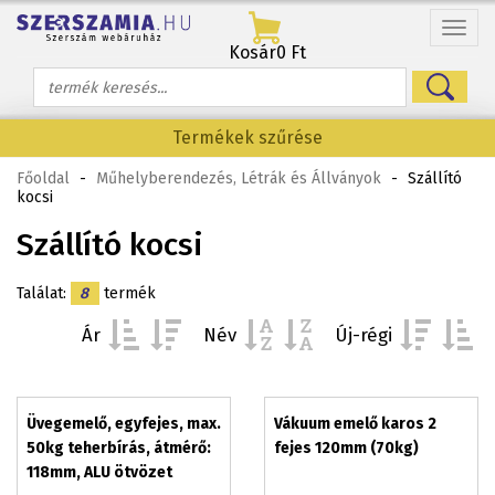
Menü
Kosár
0 Ft
Termékek szűrése
Főoldal
-
Műhelyberendezés, Létrák és Állványok
-
Szállító
kocsi
Szállító kocsi
Találat:
8
termék
Ár
Név
Új-régi
Üvegemelő, egyfejes, max.
Vákuum emelő karos 2
50kg teherbírás, átmérő:
fejes 120mm (70kg)
118mm, ALU ötvözet