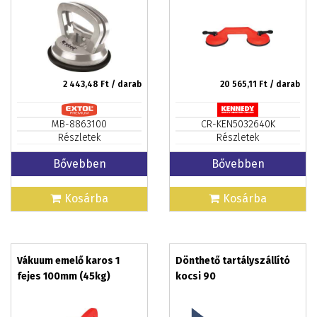
EXTOL PREMIUM
2 443,48
Ft / darab
20 565,11
Ft / darab
MB-8863100
CR-KEN5032640K
Részletek
Részletek
Bővebben
Bővebben
Kosárba
Kosárba
Vákuum emelő karos 1
Dönthető tartályszállító
fejes 100mm (45kg)
kocsi 90