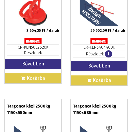
8 604,25
Ft / darab
59 902,09
Ft / darab
CR-KEN5032620K
CR-KEN5404400K
Részletek
Részletek
Bővebben
Bővebben
Kosárba
Kosárba
Targonca kézi 2500kg
Targonca kézi 2500kg
1150x550mm
1150x685mm