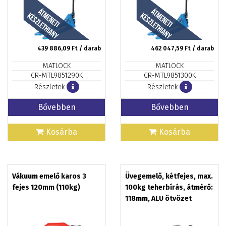
439 886,09
Ft / darab
462 047,59
Ft / darab
MATLOCK
MATLOCK
CR-MTL9851290K
CR-MTL9851300K
Részletek
Részletek
Bővebben
Bővebben
Kosárba
Kosárba
Vákuum emelő karos 3
Üvegemelő, kétfejes, max.
fejes 120mm (110kg)
100kg teherbírás, átmérő:
118mm, ALU ötvözet