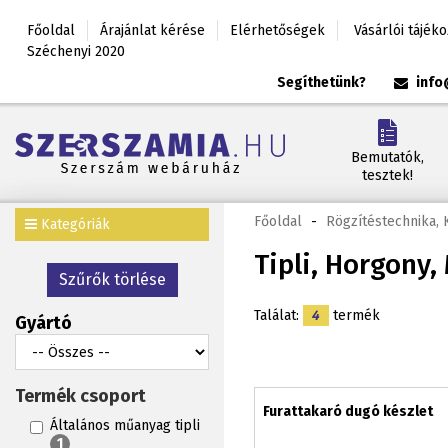
Főoldal
Árajánlat kérése
Elérhetőségek
Vásárlói tájék
Széchenyi 2020
Segíthetünk?
info
Bemutatók,
tesztek!
Főoldal
-
Rögzítéstechnika,
Kategóriák
Tipli, Horgony
Szűrők törlése
Találat:
4
termék
Gyártó
Termék csoport
Furattakaró dugó készlet
Általános műanyag tipli
1