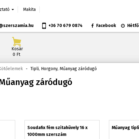
oztató
Makita
@szerszamia.hu
+36 70 679 0874
Facebook
Hétfő
Kosár
0 Ft
 Kötőelemek
-
Tipli, Horgony, Műanyag záródugó
, Műanyag záródugó
Soudafix fém szitahüvely 16 x
Műanyag tipli
1000mm szerszám