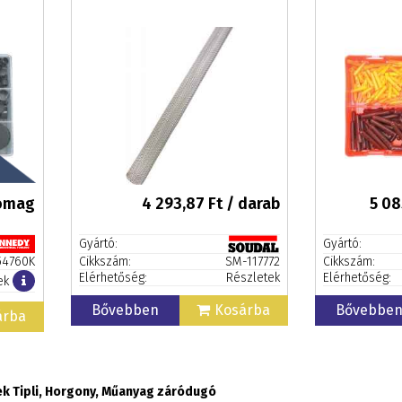
somag
4 293,87
Ft / darab
5 08
Gyártó:
Gyártó:
54760K
Cikkszám:
SM-117772
Cikkszám:
Elérhetőség:
Részletek
Elérhetőség:
ek
Bővebben
Kosárba
Bővebbe
árba
k Tipli, Horgony, Műanyag záródugó