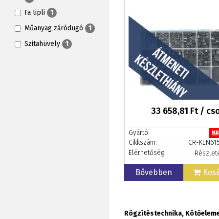
Fa tipli
1
Műanyag záródugó
1
Szitahüvely
1
33 658,81
Ft / c
Gyártó:
Cikkszám:
CR-KEN61
Elérhetőség:
Részlet
Bővebben
Kos
Rögzítéstechnika, Kötőeleme