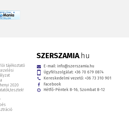
SZERSZAMIA
.hu
lói tájékoztató
E-mail:
info@szerszamia.hu
kezelési
Ügyfélszolgálat:
+36 70 679 0874
ályzat
Kereskedelmi vezető:
+36 73 310 901
ta
Facebook
henyi 2020
Hétfő-Péntek 8-16, Szombat 8-12
tatók,
tesztek!
r
pés
ztráció