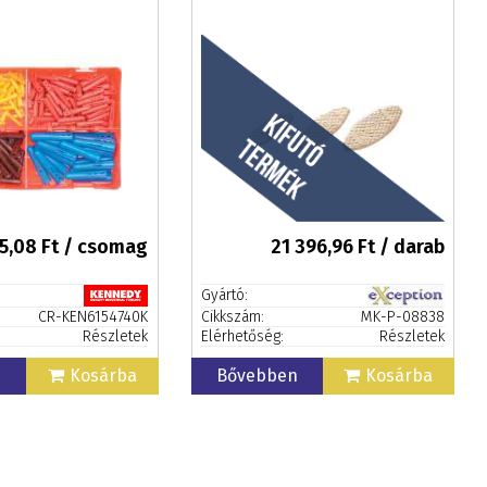
5,08
Ft / csomag
21 396,96
Ft / darab
Gyártó:
CR-KEN6154740K
Cikkszám:
MK-P-08838
Részletek
Elérhetőség:
Részletek
n
Kosárba
Bővebben
Kosárba