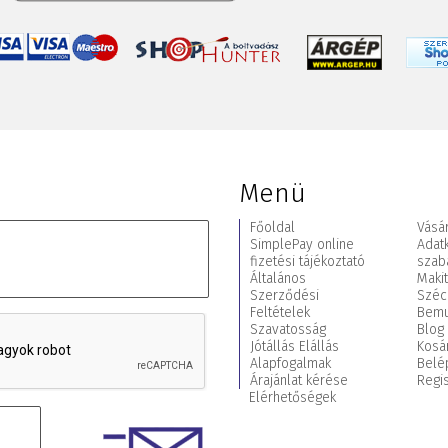
Menü
Főoldal
Vásár
SimplePay online
Adat
fizetési tájékoztató
szab
Általános
Maki
Szerződési
Széc
Feltételek
Bemu
Szavatosság
Blog
Jótállás Elállás
Kosá
Alapfogalmak
Belé
Árajánlat kérése
Regis
Elérhetőségek