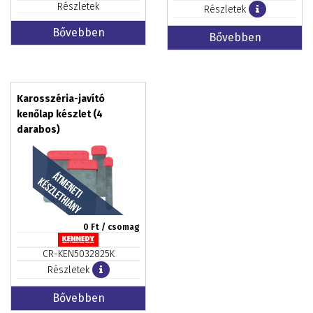
Részletek
Részletek
Bővebben
Bővebben
Karosszéria-javító
kenőlap készlet (4
darabos)
0
Ft / csomag
CR-KEN5032825K
Részletek
Bővebben