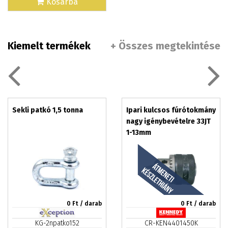
Kosárba
Kiemelt termékek
+ Összes megtekintése
Sekli patkó 1,5 tonna
Ipari kulcsos fúrótokmány
nagy igénybevételre 33JT
1-13mm
0
Ft / darab
0
Ft / darab
KG-2npatko152
CR-KEN4401450K