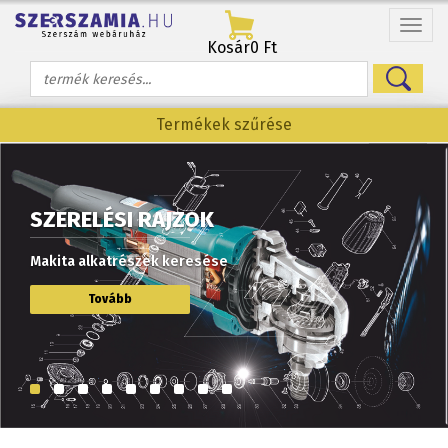
Menü
Kosár
0 Ft
Termékek szűrése
SZERELÉSI RAJZOK
Makita alkatrészek keresése
Tovább