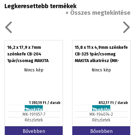
Legkeresettebb termékek
+ Összes megtekintése
16,2 x 17,9 x 7mm
15,8 x 11 x 4,9mm szénkefe
szénkefe CB-204
CB-325 1pár/csomag
1pár/csomag MAKITA
MAKITA alkatrész (MK-
alkatrész (MK-191957-7)
194074-2)
Nincs kép
Nincs kép
1 393,19
Ft / darab
852,17
Ft / darab
MK-191957-7
MK-194074-2
Részletek
Részletek
Bővebben
Bővebben