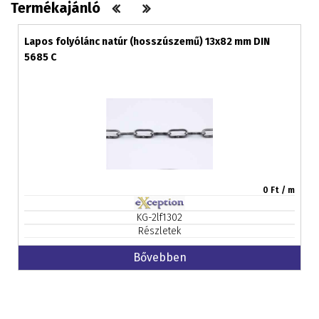
Termékajánló
Lapos folyólánc natúr (hosszúszemű) 13x82 mm DIN
5685 C
0
Ft / m
KG-2lf1302
Részletek
Bővebben