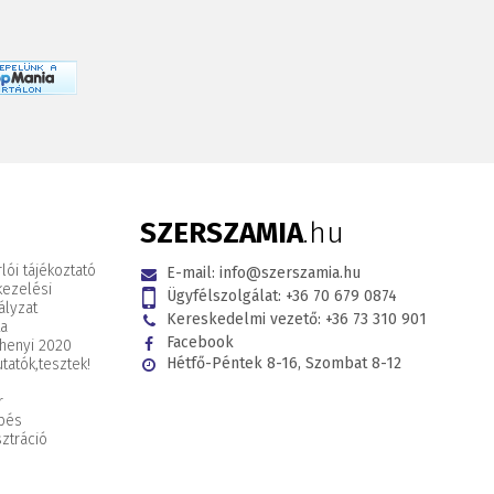
SZERSZAMIA
.hu
lói tájékoztató
E-mail:
info@szerszamia.hu
kezelési
Ügyfélszolgálat:
+36 70 679 0874
ályzat
Kereskedelmi vezető:
+36 73 310 901
ta
Facebook
henyi 2020
Hétfő-Péntek 8-16, Szombat 8-12
tatók,
tesztek!
r
pés
ztráció