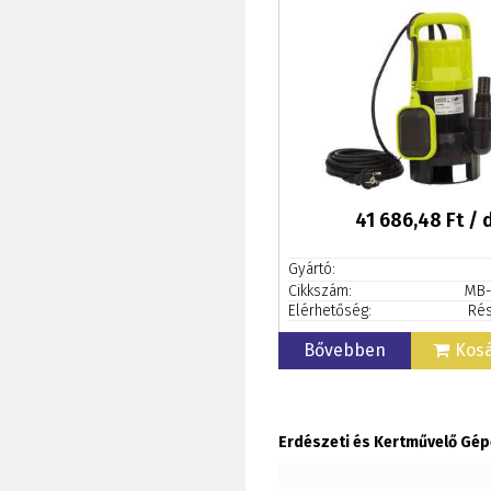
41 686,48
Ft / 
Gyártó:
Cikkszám:
MB-
Elérhetőség:
Rés
Bővebben
Kos
Erdészeti és Kertművelő Gé