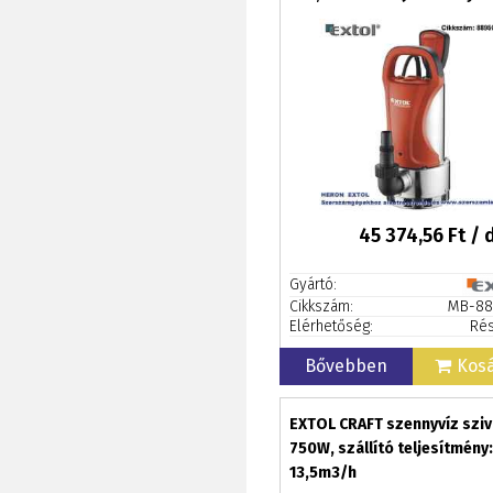
18,5m3/h, max. száll.8m +
AJÁNDÉK
45 374,56
Ft / 
Gyártó:
Cikkszám:
MB-88
Elérhetőség:
Rés
Bővebben
Kos
EXTOL CRAFT szennyvíz sziv
750W, szállító teljesítmény:
13,5m3/h