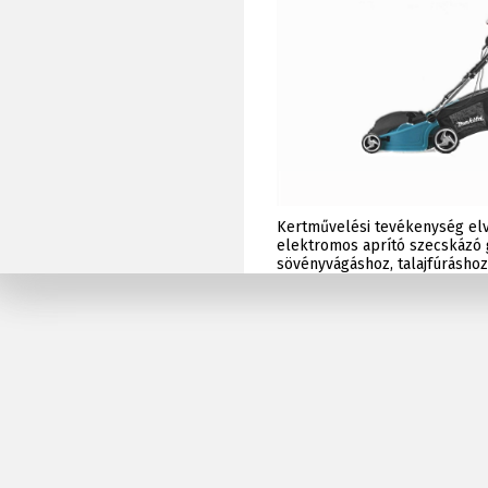
Kertművelési tevékenység el
elektromos aprító szecskázó 
sövényvágáshoz, talajfúrásho