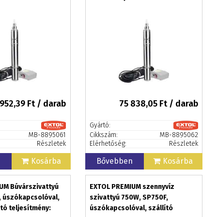
 952,39
Ft / darab
75 838,05
Ft / darab
Gyártó:
MB-8895061
Cikkszám:
MB-8895062
Részletek
Elérhetőség:
Részletek
n
Kosárba
Bővebben
Kosárba
UM Búvárszivattyú
EXTOL PREMIUM szennyvíz
z, úszókapcsolóval,
szivattyú 750W, SP750F,
tó teljesítmény:
úszókapcsolóval, szállító