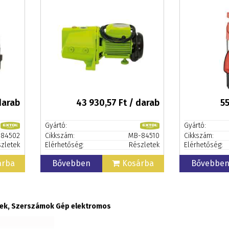
AJÁNDÉK
5,5m3/h
darab
43 930,57
Ft / darab
55
Gyártó:
Gyártó:
84502
Cikkszám:
MB-84510
Cikkszám:
zletek
Elérhetőség:
Részletek
Elérhetőség:
árba
Bővebben
Kosárba
Bővebbe
pek, Szerszámok Gép elektromos