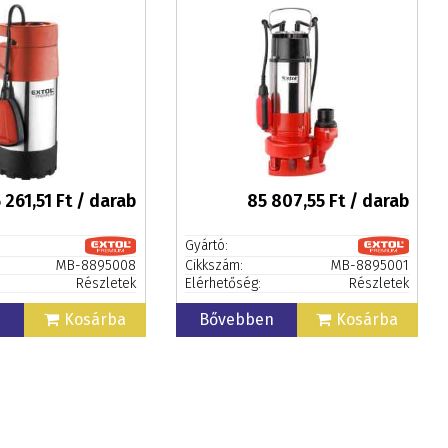
teljesítmény: 18m3/h
 261,51
Ft / darab
85 807,55
Ft / darab
Gyártó:
MB-8895008
Cikkszám:
MB-8895001
Részletek
Elérhetőség:
Részletek
n
Kosárba
Bővebben
Kosárba