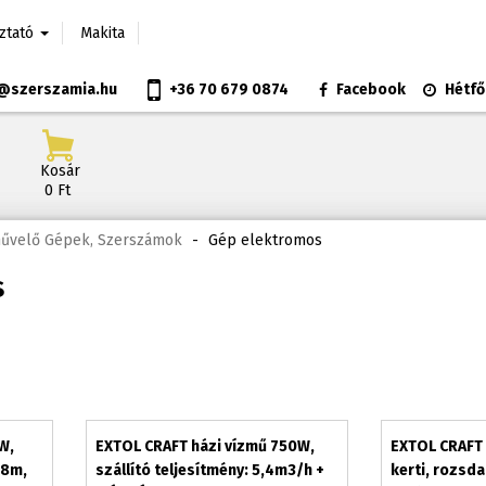
oztató
Makita
@szerszamia.hu
+36 70 679 0874
Facebook
Hétfő
Kosár
0 Ft
művelő Gépek, Szerszámok
-
Gép elektromos
s
W,
EXTOL CRAFT házi vízmű 750W,
EXTOL CRAFT 
48m,
szállító teljesítmény: 5,4m3/h +
kerti, rozsd