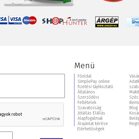
Menü
Főoldal
Vásár
SimplePay online
Adat
fizetési tájékoztató
szab
Általános
Maki
Szerződési
Széc
Feltételek
Bemu
Szavatosság
Blog
Jótállás Elállás
Kosá
Alapfogalmak
Belé
Árajánlat kérése
Regis
Elérhetőségek