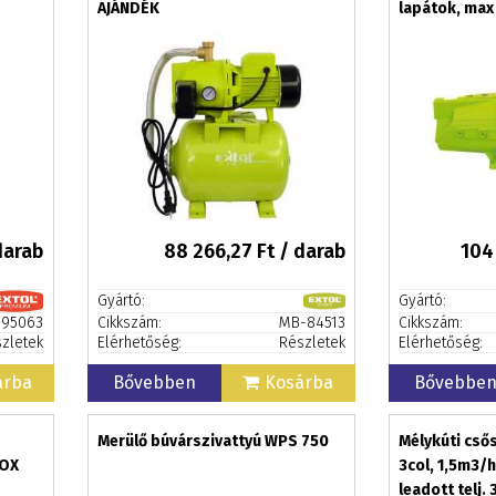
AJÁNDÉK
lapátok, max
AJÁNDÉK
darab
88 266,27
Ft / darab
104
Gyártó:
Gyártó:
95063
Cikkszám:
MB-84513
Cikkszám:
zletek
Elérhetőség:
Részletek
Elérhetőség:
árba
Bővebben
Kosárba
Bővebbe
Merülő búvárszivattyú WPS 750
Mélykúti cső
NOX
3col, 1,5m3/h
leadott telj.