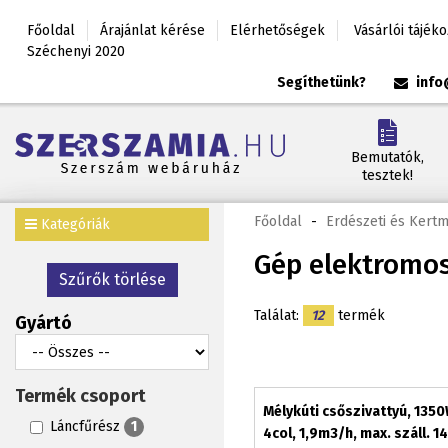
Főoldal
Árajánlat kérése
Elérhetőségek
Vásárlói tájék
Széchenyi 2020
Segíthetünk?
info
Bemutatók,
tesztek!
Főoldal
-
Erdészeti és Kert
Kategóriák
Gép elektromo
Szűrők törlése
Találat:
12
termék
Gyártó
Termék csoport
Mélykúti csőszivattyú, 1350
Láncfűrész
1
4col, 1,9m3/h, max. száll. 1