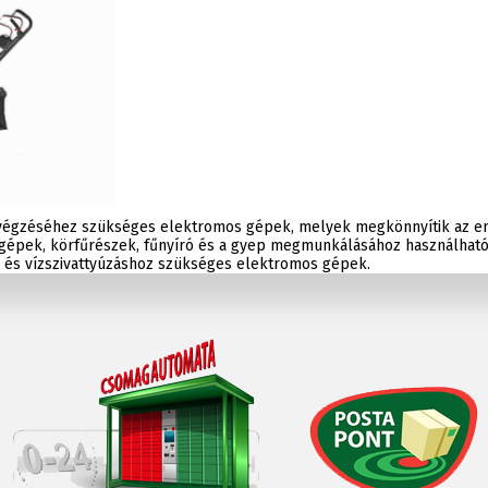
végzéséhez szükséges elektromos gépek, melyek megkönnyítik az e
gépek, körfűrészek, fűnyíró és a gyep megmunkálásához használható
z és vízszivattyúzáshoz szükséges elektromos gépek.