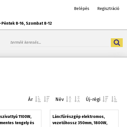
Belépés
Regisztráció
-Péntek 8-16, Szombat 8-12
Ár
Név
Új-régi
szivattyú 1100W,
Láncfűrészgép elektromos,
amentes tengely és
vezetőhossz 350mm, 1800W,