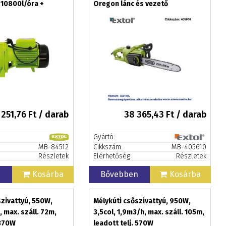
 10800l/óra +
Oregon lánc és vezető
 251,76
Ft / darab
38 365,43
Ft / darab
Gyártó:
MB-84512
Cikkszám:
MB-405610
Részletek
Elérhetőség:
Részletek
n
Kosárba
Bővebben
Kosárba
szivattyú, 550W,
Mélykúti csőszivattyú, 950W,
, max. száll. 72m,
3,5col, 1,9m3/h, max. száll. 105m,
 370W
leadott telj. 570W