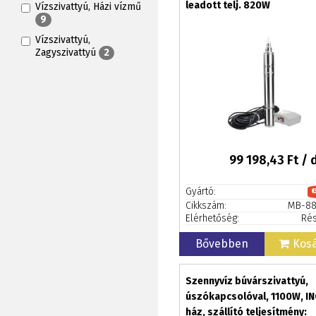
leadott telj. 820W
Vízszivattyú, Házi vízmű
9
Vízszivattyú,
Zagyszivattyú
2
99 198,43
Ft / 
Gyártó:
Cikkszám:
MB-88
Elérhetőség:
Rés
Bővebben
Kos
Szennyvíz búvárszivattyú,
úszókapcsolóval, 1100W, I
ház, szállító teljesítmény: