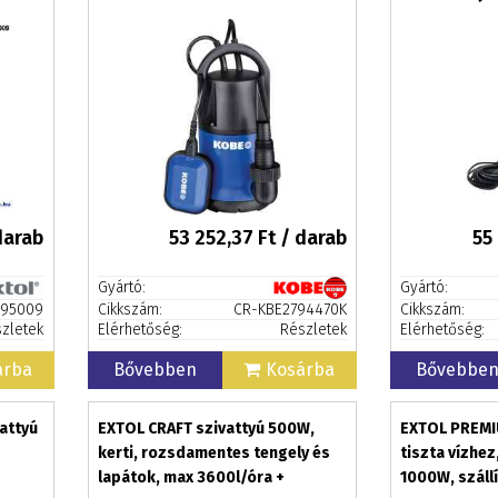
darab
53 252,37
Ft / darab
55
Gyártó:
Gyártó:
95009
Cikkszám:
CR-KBE2794470K
Cikkszám:
zletek
Elérhetőség:
Részletek
Elérhetőség:
árba
Bővebben
Kosárba
Bővebbe
attyú
EXTOL CRAFT szivattyú 500W,
EXTOL PREMI
kerti, rozsdamentes tengely és
tiszta vízhe
lapátok, max 3600l/óra +
1000W, szállí