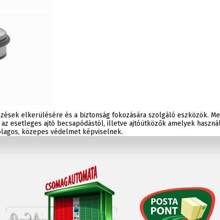
közések elkerülésére és a biztonság fokozására szolgáló eszközök. Me
az esetleges ajtó becsapódástól, illetve ajtóütközők amelyek használa
tólagos, közepes védelmet képviselnek.