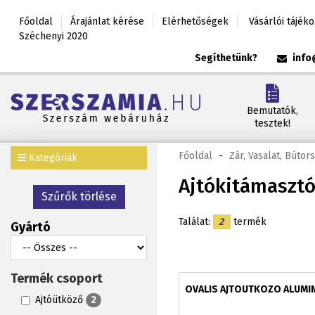
Főoldal
Árajánlat kérése
Elérhetőségek
Vásárlói tájék
Széchenyi 2020
Segíthetünk?
info
Bemutatók,
tesztek!
Főoldal
-
Zár, Vasalat, Bútor
Kategóriák
Ajtókitámasztó,
Szűrők törlése
Találat:
2
termék
Gyártó
Termék csoport
OVALIS AJTOUTKOZO ALUMI
Ajtóütköző
2