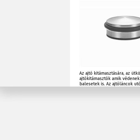
Az ajtó kitámasztására, az üt
ajtókitámasztók amik védenek 
balesetek is. Az ajtóláncok u