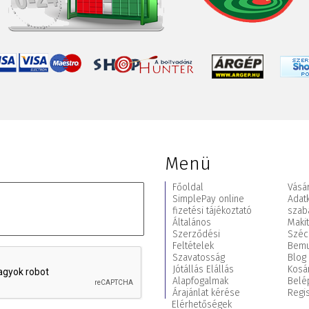
Menü
Főoldal
Vásár
SimplePay online
Adat
fizetési tájékoztató
szab
Általános
Maki
Szerződési
Széc
Feltételek
Bemu
Szavatosság
Blog
Jótállás Elállás
Kosá
Alapfogalmak
Belé
Árajánlat kérése
Regis
Elérhetőségek