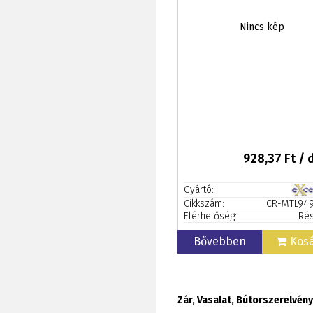
Nincs kép
928,37
Ft / 
Gyártó:
Cikkszám:
CR-MTL94
Elérhetőség:
Rés
Bővebben
Kos
Zár, Vasalat, Bútorszerelvény