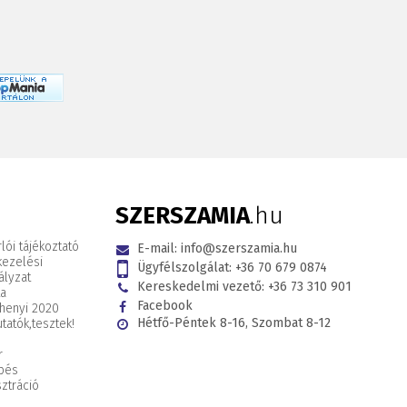
SZERSZAMIA
.hu
lói tájékoztató
E-mail:
info@szerszamia.hu
kezelési
Ügyfélszolgálat:
+36 70 679 0874
ályzat
Kereskedelmi vezető:
+36 73 310 901
ta
Facebook
henyi 2020
Hétfő-Péntek 8-16, Szombat 8-12
tatók,
tesztek!
r
pés
ztráció