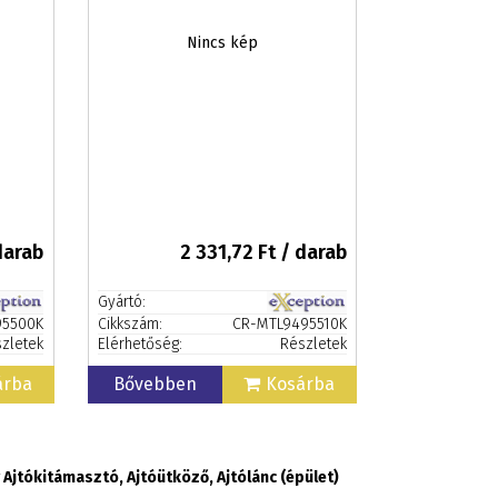
Nincs kép
darab
2 331,72
Ft / darab
Gyártó:
95500K
Cikkszám:
CR-MTL9495510K
zletek
Elérhetőség:
Részletek
árba
Bővebben
Kosárba
 Ajtókitámasztó, Ajtóütköző, Ajtólánc (épület)