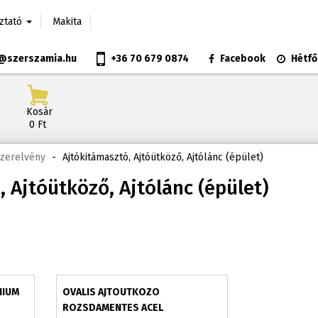
oztató
Makita
@szerszamia.hu
+36 70 679 0874
Facebook
Hétfő
Kosár
0 Ft
szerelvény
-
Ajtókitámasztó, Ajtóütköző, Ajtólánc (épület)
 Ajtóütköző, Ajtólánc (épület)
NIUM
OVALIS AJTOUTKOZO
ROZSDAMENTES ACEL