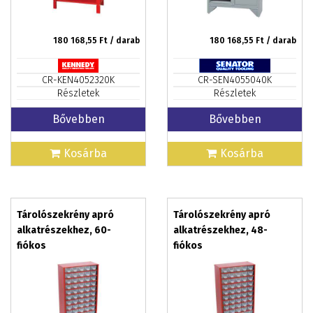
180 168,55
Ft / darab
180 168,55
Ft / darab
CR-KEN4052320K
CR-SEN4055040K
Részletek
Részletek
Bővebben
Bővebben
Kosárba
Kosárba
Tárolószekrény apró
Tárolószekrény apró
alkatrészekhez, 60-
alkatrészekhez, 48-
fiókos
fiókos
551,0mmx306,0mmx155,0mm
551,0mmx306,0mmx155,0mm
SCS060
SCC048