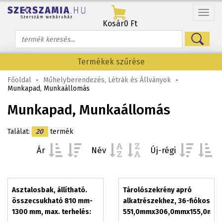
Menü
Kosár
0 Ft
Termékek szűrése
Főoldal
-
Műhelyberendezés, Létrák és Állványok
-
Munkapad, Munkaállomás
Munkapad, Munkaállomás
Találat:
20
termék
Ár
Név
Új-régi
Asztalosbak, állítható.
Tárolószekrény apró
összecsukható 810 mm-
alkatrészekhez, 36-fiókos
1300 mm, max. terhelés:
551,0mmx306,0mmx155,0mm