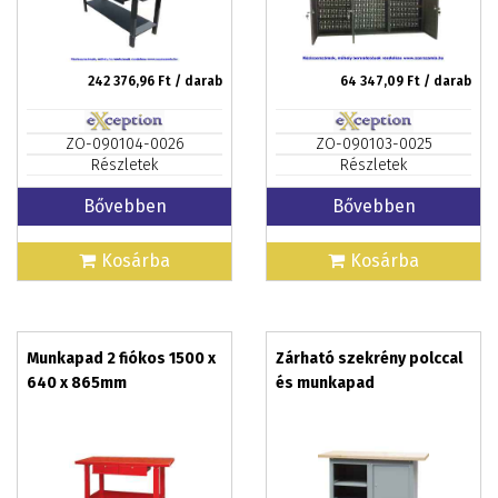
242 376,96
Ft / darab
64 347,09
Ft / darab
ZO-090104-0026
ZO-090103-0025
Részletek
Részletek
Bővebben
Bővebben
Kosárba
Kosárba
Munkapad 2 fiókos 1500 x
Zárható szekrény polccal
640 x 865mm
és munkapad