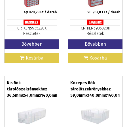
49 020,73
Ft / darab
50 963,83
Ft / darab
CR-KEN5935220K
CR-KEN5935320K
Részletek
Részletek
Bővebben
Bővebben
Kosárba
Kosárba
Kis fiók
Közepes fiók
tárolószekrényekhez
tárolószekrényekhez
36,5mmx54,0mmx140,0mm
59,0mmx140,0mmx140,0mm