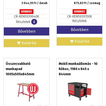
3 044,19
Ft / darab
875,03
Ft / csomag
CR-KEN5939640K
CR-KEN5939700K
Részletek
Részletek
Bővebben
Bővebben
Kosárba
Kosárba
Összecsukható
Mobil munkaállomás - 10
munkapad
fiókos, 1180 x 845 x
1005x505x845mm
844mm