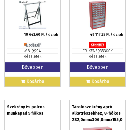
300kg, saját tömeg: 6,5
SCC036
kg
10 642,60
Ft / darab
49 117,25
Ft / darab
MB-9994
CR-KEN5935300K
Részletek
Részletek
Bővebben
Bővebben
Kosárba
Kosárba
Szekrény és polcos
Tárolószekrény apró
munkapad 5 fiókos
alkatrészekhez, 8-fiókos
282,0mmx306,0mmx155,0mm
SCM008