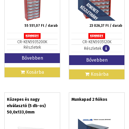
55 551,07
Ft / darab
23 026,37
Ft / darab
CR-KEN5935200K
CR-KEN5935120K
Részletek
Részletek
Bővebben
Bővebben
Kosárba
Kosárba
Közepes és nagy
Munkapad 2 fiókos
elválasztó (5 db-os)
50,0x133,0mm