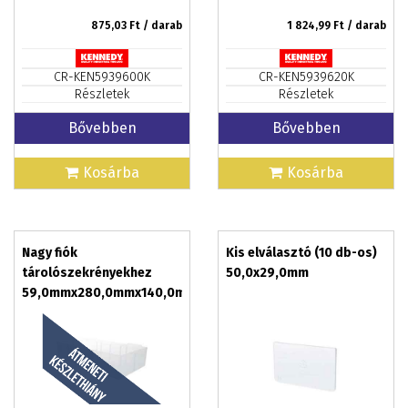
875,03
Ft / darab
1 824,99
Ft / darab
CR-KEN5939600K
CR-KEN5939620K
Részletek
Részletek
Bővebben
Bővebben
Kosárba
Kosárba
Nagy fiók
Kis elválasztó (10 db-os)
tárolószekrényekhez
50,0x29,0mm
59,0mmx280,0mmx140,0mm