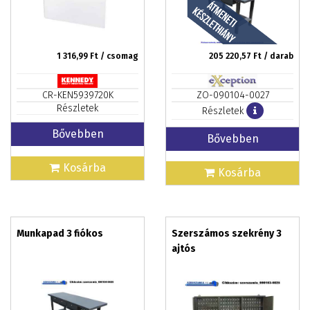
1 316,99
Ft / csomag
205 220,57
Ft / darab
CR-KEN5939720K
ZO-090104-0027
Részletek
Részletek
Bővebben
Bővebben
Kosárba
Kosárba
Munkapad 3 fiókos
Szerszámos szekrény 3
ajtós