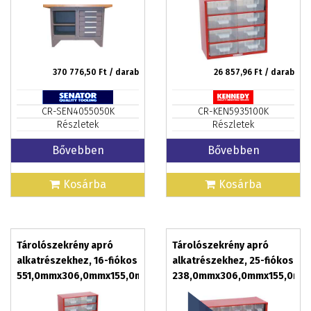
370 776,50
Ft / darab
26 857,96
Ft / darab
CR-SEN4055050K
CR-KEN5935100K
Részletek
Részletek
Bővebben
Bővebben
Kosárba
Kosárba
Tárolószekrény apró
Tárolószekrény apró
alkatrészekhez, 16-fiókos
alkatrészekhez, 25-fiókos
551,0mmx306,0mmx155,0mm
238,0mmx306,0mmx155,0mm
SCM016
SCS025