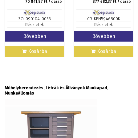
70 841,87
Ft / darab
877 482,37
Ft / darab
ZO-090104-0035
CR-KEN5946800K
Részletek
Részletek
Bővebben
Bővebben
Kosárba
Kosárba
Műhelyberendezés, Létrák és Állványok Munkapad,
Munkaállomás