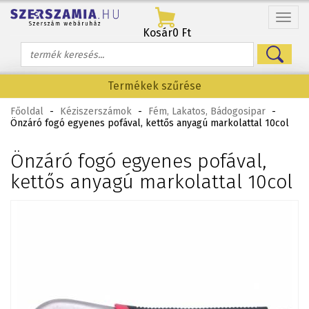
Menü
Kosár
0 Ft
Termékek szűrése
Főoldal
-
Kéziszerszámok
-
Fém, Lakatos, Bádogosipar
-
Önzáró fogó egyenes pofával, kettős anyagú markolattal 10col
Önzáró fogó egyenes pofával,
kettős anyagú markolattal 10col