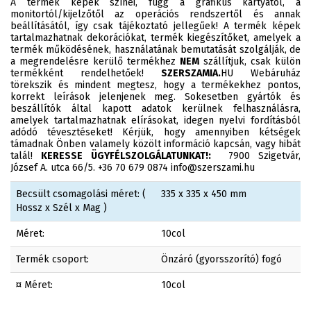
A termék képek színei, függ a grafikus kártyától, a
monitortól/kijelzőtől az operációs rendszertől és annak
beállításától, így csak tájékoztató jellegűek! A termék képek
tartalmazhatnak dekorációkat, termék kiegészítőket, amelyek a
termék működésének, használatának bemutatását szolgálják, de
a megrendelésre kerülő termékhez
NEM
szállítjuk, csak külön
termékként rendelhetőek!
SZERSZAMIA.
HU Webáruház
törekszik és mindent megtesz, hogy a termékekhez pontos,
korrekt leírások jelenjenek meg. Sokesetben gyártók és
beszállítók által kapott adatok kerülnek felhasználásra,
amelyek tartalmazhatnak elírásokat, idegen nyelvi fordításból
adódó tévesztéseket! Kérjük, hogy amennyiben kétségek
támadnak Önben valamely közölt információ kapcsán, vagy hibát
talál!
KERESSE ÜGYFÉLSZOLGÁLATUNKAT!:
7900 Szigetvár,
József A. utca 66/5. +36 70 679 0874 info@szerszami.hu
Becsült csomagolási méret: (
335 x 335 x 450 mm
Hossz x Szél x Mag )
Méret:
10col
Termék csoport:
Önzáró (gyorsszorító) fogó
¤ Méret:
10col