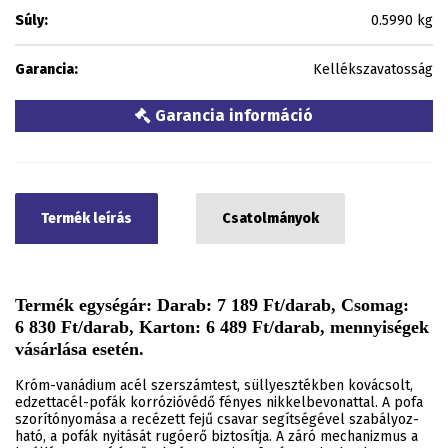
Súly:
0.5990 kg
Garancia:
Kellékszavatosság
Garancia információ
Termék leírás
Csatolmányok
Termék egységár: Darab: 7 189 Ft/darab, Csomag:
6 830 Ft/darab, Karton: 6 489 Ft/darab, mennyiségek
vásárlása esetén.
Króm-vanádium acél szerszámtest, süllyesztékben kovácsolt,
edzettacél-pofák korrózióvédő fényes nikkelbevonattal. A pofa
szorítónyomása a recézett fejű csavar segítségével szabályoz-
ható, a pofák nyitását rugóerő biztosítja. A záró mechanizmus a