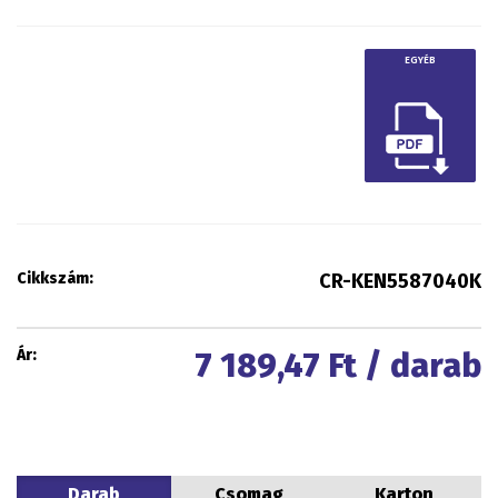
EGYÉB
Cikkszám:
CR-KEN5587040K
Ár:
7 189,47
Ft / darab
Darab
Csomag
Karton