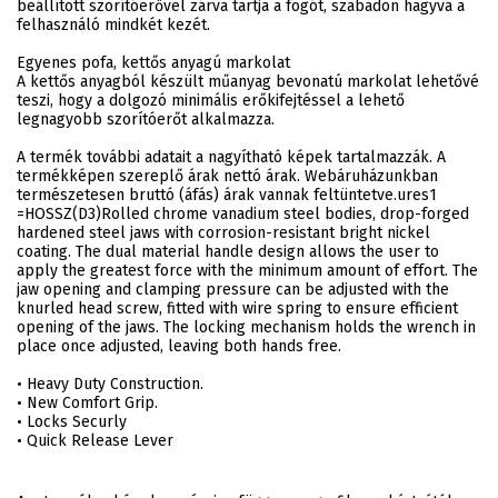
beállított szorítóerővel zárva tartja a fogót, szabadon hagyva a
felhasználó mindkét kezét.
Egyenes pofa, kettős anyagú markolat
A kettős anyagból készült műanyag bevonatú markolat lehetővé
teszi, hogy a dolgozó minimális erőkifejtéssel a lehető
legnagyobb szorítóerőt alkalmazza.
A termék további adatait a nagyítható képek tartalmazzák. A
termékképen szereplő árak nettó árak. Webáruházunkban
természetesen bruttó (áfás) árak vannak feltüntetve.ures1
=HOSSZ(D3)Rolled chrome vanadium steel bodies, drop-forged
hardened steel jaws with corrosion-resistant bright nickel
coating. The dual material handle design allows the user to
apply the greatest force with the minimum amount of effort. The
jaw opening and clamping pressure can be adjusted with the
knurled head screw, fitted with wire spring to ensure efficient
opening of the jaws. The locking mechanism holds the wrench in
place once adjusted, leaving both hands free.
• Heavy Duty Construction.
• New Comfort Grip.
• Locks Securly
• Quick Release Lever