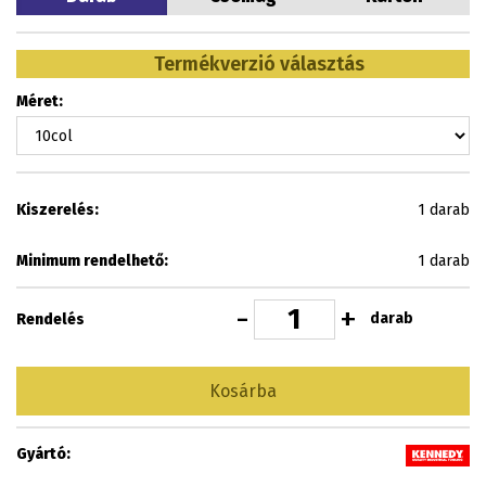
Termékverzió választás
Méret:
Kiszerelés:
1 darab
Minimum rendelhető:
1 darab
-
+
darab
Rendelés
Kosárba
Gyártó: