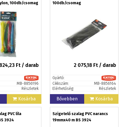
nylon, 100db/csomag
100db/csomag
824,23
Ft / darab
2 075,18
Ft / darab
Gyártó:
MB-8856196
Cikkszám:
MB-8856164
Részletek
Elérhetőség:
Részletek
n
Kosárba
Bővebben
Kosárba
lag PVC lila
Szigetelő szalag PVC narancs
BS 3924
19mmx40 m BS 3924