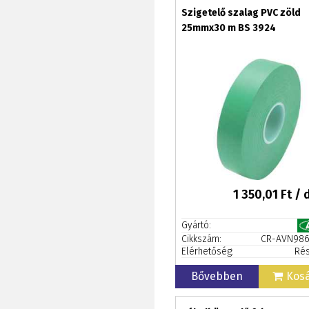
Szigetelő szalag PVC zöld
25mmx30 m BS 3924
1 350,01
Ft / 
Gyártó:
Cikkszám:
CR-AVN98
Elérhetőség:
Rés
Bővebben
Kos