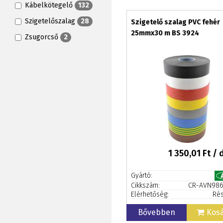
Kábelkötegelő
132
Szigetelőszalag
28
Szigetelő szalag PVC fehér
25mmx30 m BS 3924
Zsugorcső
2
1 350,01
Ft / 
Gyártó:
Cikkszám:
CR-AVN98
Elérhetőség:
Rés
Bővebben
Kos