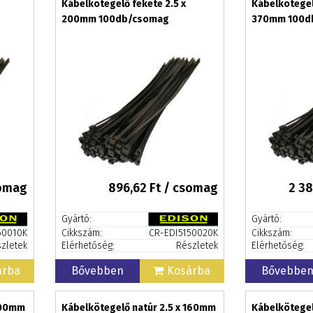
Kábelkötegelő fekete 2.5 x
Kábelkötegel
200mm 100db/csomag
370mm 100d
somag
896,62
Ft / csomag
2 38
Gyártó:
Gyártó:
50010K
Cikkszám:
CR-EDI5150020K
Cikkszám:
zletek
Elérhetőség:
Részletek
Elérhetőség:
árba
Bővebben
Kosárba
Bővebbe
 100mm
Kábelkötegelő natúr 2.5 x 160mm
Kábelkötegel