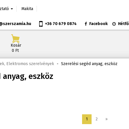
oztató
Makita
@szerszamia.hu
+36 70 679 0874
Facebook
Hétfő
Kosár
0 Ft
ek, Elektromos szerelvények
-
Szerelési segéd anyag, eszköz
d anyag, eszköz
1
2
»