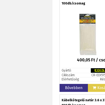
100db/csomag
400,05
Ft / c
Gyártó:
Cikkszám:
CR-EDI51
Elérhetőség:
Rés
Bővebben
Kos
Kábelkötegelő natúr 3.6 x