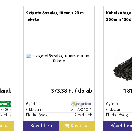
Szigetelőszalag 18mm x 20 m
Kábelkötegel
fekete
300mm 100d
darab
373,38
Ft / darab
1 8
Gyártó:
Gyártó:
68300K
Cikkszám:
AR-AKC1041
Cikkszám:
zletek
Elérhetőség:
Részletek
Elérhetőség:
árba
Bővebben
Kosárba
Bővebbe