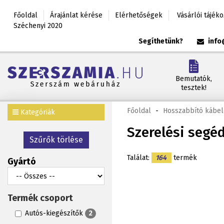
Főoldal
Árajánlat kérése
Elérhetőségek
Vásárlói tájék
Széchenyi 2020
Segíthetünk?
info
Bemutatók,
tesztek!
Főoldal
-
Hosszabbító kábel
Kategóriák
Szerelési segé
Szűrők törlése
Találat:
164
termék
Gyártó
Termék csoport
Autós-kiegészítők
2