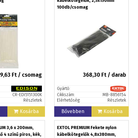
ag
kábelkötegelők, 2,5x150mm
100db/csomag
9,63
Ft / csomag
368,30
Ft / darab
Gyártó:
CR-EDI5151300K
Cikkszám:
MB-8856154
Részletek
Elérhetőség:
Részletek
n
Kosárba
Bővebben
Kosárba
UM 3,6 x 200mm,
EXTOL PREMIUM Fekete nylon
 4 színű piros, kék,
kábelkötegelők 4,8x380mm,