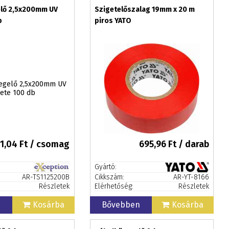
elő 2,5x200mm UV
Szigetelőszalag 19mm x 20 m
b
piros YATO
1,04
Ft / csomag
695,96
Ft / darab
Gyártó:
AR-TS1125200B
Cikkszám:
AR-YT-8166
Részletek
Elérhetőség:
Részletek
n
Kosárba
Bővebben
Kosárba