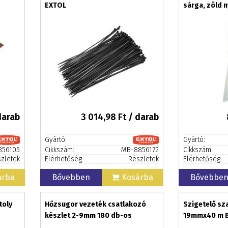
EXTOL
sárga, zöld 
darab
3 014,98
Ft / darab
Gyártó:
Gyártó:
856105
Cikkszám:
MB-8856172
Cikkszám:
zletek
Elérhetőség:
Részletek
Elérhetőség:
árba
Bővebben
Kosárba
Bővebbe
toly
Hőzsugor vezeték csatlakozó
Szigetelő sza
készlet 2-9mm 180 db-os
19mmx40 m 