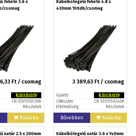
ő fekete 3.6 x
Kábelkötegelő fekete 4.8 x
b/csomag
430mm 100db/csomag
6,33
Ft / csomag
3 389,63
Ft / csomag
Gyártó:
CR-EDI5150130K
Cikkszám:
CR-EDI5150240K
Részletek
Elérhetőség:
Részletek
n
Kosárba
Bővebben
Kosárba
ő natúr 2.5 x 200mm
Kábelkötegelő natúr 3.6 x 140mm