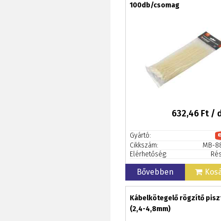
100db/csomag
632,46
Ft / 
Gyártó:
Cikkszám:
MB-8
Elérhetőség:
Rés
Bővebben
Kos
Kábelkötegelő rögzítő pisz
(2,4-4,8mm)