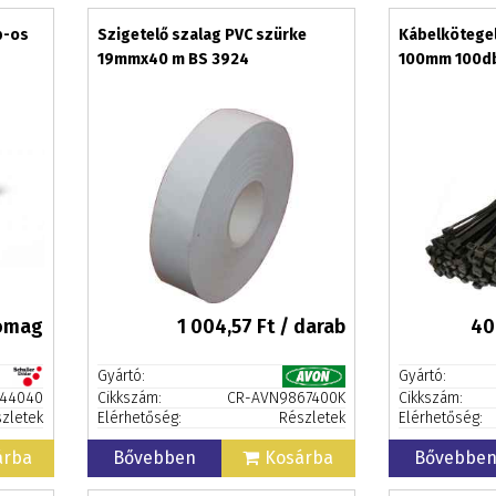
b-os
Szigetelő szalag PVC szürke
Kábelkötegel
19mmx40 m BS 3924
100mm 100d
somag
1 004,57
Ft / darab
40
Gyártó:
Gyártó:
-44040
Cikkszám:
CR-AVN9867400K
Cikkszám:
zletek
Elérhetőség:
Részletek
Elérhetőség:
árba
Bővebben
Kosárba
Bővebbe