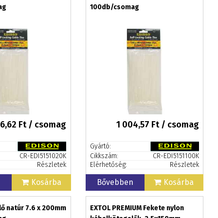
ag
100db/csomag
6,62
Ft / csomag
1 004,57
Ft / csomag
Gyártó:
CR-EDI5151020K
Cikkszám:
CR-EDI5151100K
Részletek
Elérhetőség:
Részletek
n
Kosárba
Bővebben
Kosárba
ő natúr 7.6 x 200mm
EXTOL PREMIUM Fekete nylon