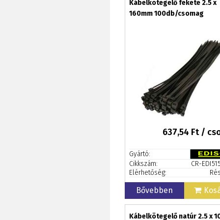
Kábelkötegelő fekete 2.5 x
160mm 100db/csomag
637,54
Ft / c
Gyártó:
Cikkszám:
CR-EDI51
Elérhetőség:
Rés
Bővebben
Kos
Kábelkötegelő natúr 2.5 x