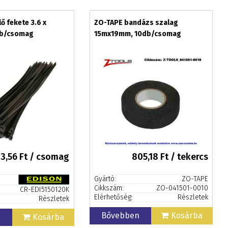
ő fekete 3.6 x
ZO-TAPE bandázs szalag
b/csomag
15mx19mm, 10db/csomag
13,56
Ft / csomag
805,18
Ft / tekercs
Gyártó:
ZO-TAPE
Cikkszám:
ZO-041501-0010
CR-EDI5150120K
Elérhetőség:
Részletek
Részletek
Bővebben
Kosárba
n
Kosárba