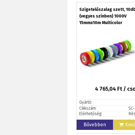
Szigetelőszalag szett, 10d
(vegyes színben) 1000V
15mmx10m Multicolor
4 765,04
Ft / c
Gyártó:
Cikkszám:
SC
Elérhetőség:
Rés
Bővebben
Kos