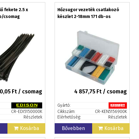
ő fekete 2.5 x
Hőzsugor vezeték csatlakozó
b/csomag
készlet 2-18mm 171 db-os
0,05
Ft / csomag
4 857,75
Ft / csomag
Gyártó:
CR-EDI5150000K
Cikkszám:
CR-KEN5156900K
Részletek
Elérhetőség:
Részletek
n
Kosárba
Bővebben
Kosárba