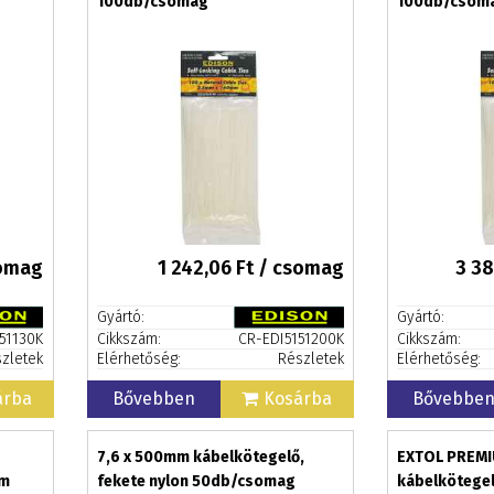
100db/csomag
100db/csom
somag
1 242,06
Ft / csomag
3 38
Gyártó:
Gyártó:
51130K
Cikkszám:
CR-EDI5151200K
Cikkszám:
zletek
Elérhetőség:
Részletek
Elérhetőség:
árba
Bővebben
Kosárba
Bővebbe
7,6 x 500mm kábelkötegelő,
EXTOL PREMI
mm
fekete nylon 50db/csomag
kábelkötegelő