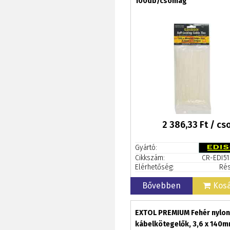
100db/csomag
2 386,33
Ft / c
Gyártó:
Cikkszám:
CR-EDI51
Elérhetőség:
Rés
Bővebben
Kos
EXTOL PREMIUM Fehér nylon
kábelkötegelők, 3,6 x 140