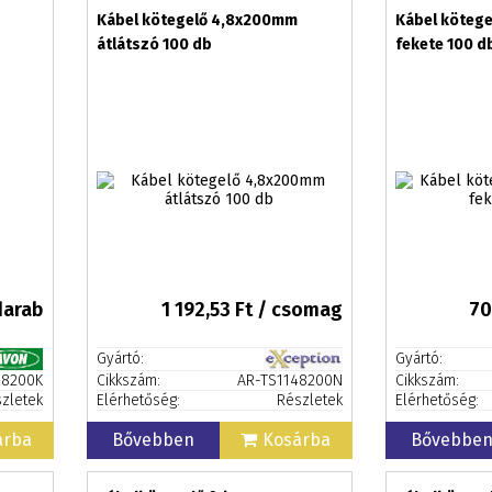
Kábel kötegelő 4,8x200mm
Kábel köteg
átlátszó 100 db
fekete 100 d
darab
1 192,53
Ft / csomag
70
Gyártó:
Gyártó:
68200K
Cikkszám:
AR-TS1148200N
Cikkszám:
zletek
Elérhetőség:
Részletek
Elérhetőség:
árba
Bővebben
Kosárba
Bővebbe