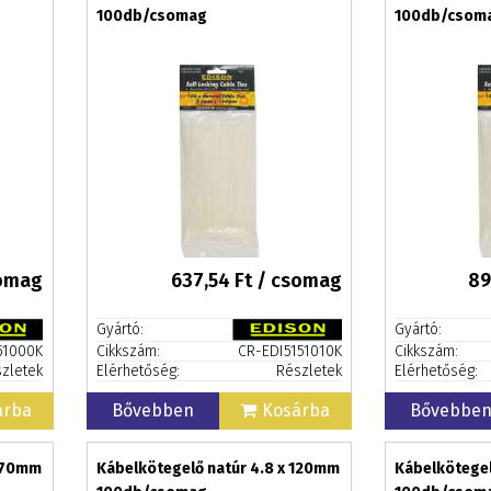
100db/csomag
100db/csom
somag
637,54
Ft / csomag
89
Gyártó:
Gyártó:
51000K
Cikkszám:
CR-EDI5151010K
Cikkszám:
zletek
Elérhetőség:
Részletek
Elérhetőség:
árba
Bővebben
Kosárba
Bővebbe
 370mm
Kábelkötegelő natúr 4.8 x 120mm
Kábelkötegel