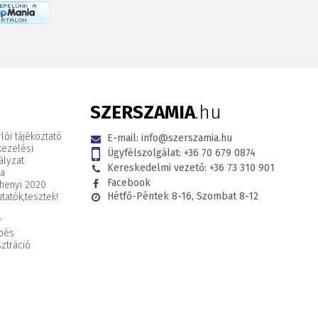
SZERSZAMIA
.hu
lói tájékoztató
E-mail:
info@szerszamia.hu
kezelési
Ügyfélszolgálat:
+36 70 679 0874
ályzat
Kereskedelmi vezető:
+36 73 310 901
ta
Facebook
henyi 2020
Hétfő-Péntek 8-16, Szombat 8-12
tatók,
tesztek!
r
pés
ztráció