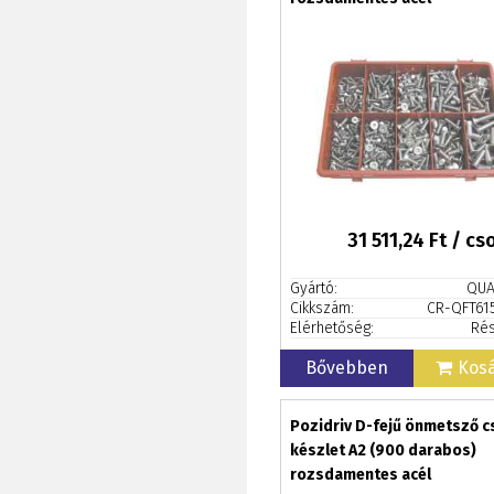
31 511,24
Ft / c
Gyártó:
QUA
Cikkszám:
CR-QFT61
Elérhetőség:
Rés
Bővebben
Kos
Pozidriv D-fejű önmetsző c
készlet A2 (900 darabos)
rozsdamentes acél