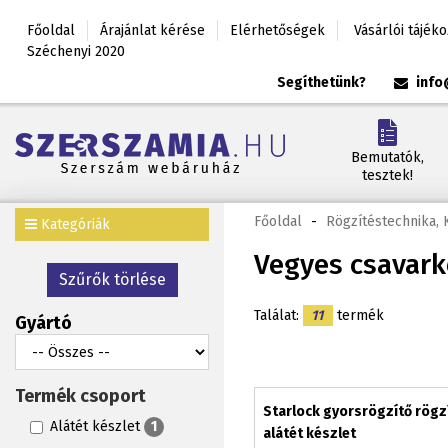
Főoldal
Árajánlat kérése
Elérhetőségek
Vásárlói tájék
Széchenyi 2020
Segíthetünk?
info
Bemutatók,
tesztek!
Főoldal
-
Rögzítéstechnika,
Kategóriák
Vegyes csavark
Szűrők törlése
Találat:
11
termék
Gyártó
Termék csoport
Starlock gyorsrögzítő rögz
Alátét készlet
1
alátét készlet