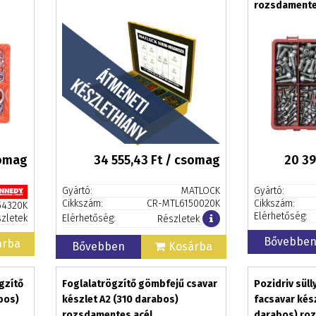
rozsdamente
somag
34 555,43
Ft / csomag
20 39
Gyártó:
MATLOCK
Gyártó:
Cikkszám:
CR-MTL6150020K
Cikkszám:
54320K
Elérhetőség:
zletek
Elérhetőség:
Részletek
Bővebbe
árba
Bővebben
Kosárba
gzítő
Foglalatrögzítő gömbfejű csavar
Pozidriv süll
bos)
készlet A2 (310 darabos)
facsavar kés
rozsdamentes acél
darabos) ro