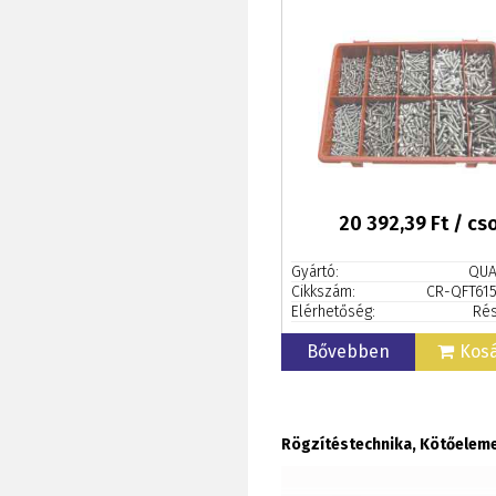
20 392,39
Ft / c
Gyártó:
QUA
Cikkszám:
CR-QFT61
Elérhetőség:
Rés
Bővebben
Kos
Rögzítéstechnika, Kötőelem