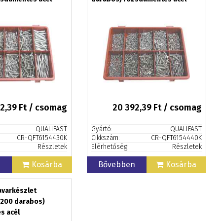
2,39
Ft / csomag
20 392,39
Ft / csomag
QUALIFAST
Gyártó:
QUALIFAST
CR-QFT6154430K
Cikkszám:
CR-QFT6154440K
Részletek
Elérhetőség:
Részletek
n
Kosárba
Bővebben
Kosárba
avarkészlet
(200 darabos)
s acél