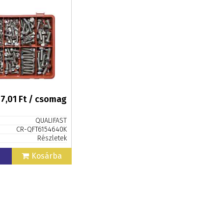
17,01
Ft / csomag
QUALIFAST
CR-QFT6154640K
Részletek
n
Kosárba