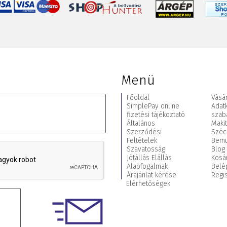
Menü
Főoldal
Vásár
SimplePay online
Adat
fizetési tájékoztató
szab
Általános
Maki
Szerződési
Széc
Feltételek
Bemu
Szavatosság
Blog
Jótállás Elállás
Kosá
Alapfogalmak
Belé
Árajánlat kérése
Regis
Elérhetőségek