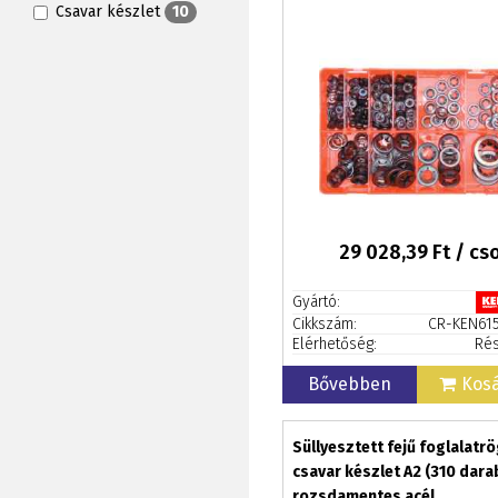
Csavar készlet
10
29 028,39
Ft / c
Gyártó:
Cikkszám:
CR-KEN61
Elérhetőség:
Rés
Bővebben
Kos
Süllyesztett fejű foglalatrö
csavar készlet A2 (310 dara
rozsdamentes acél