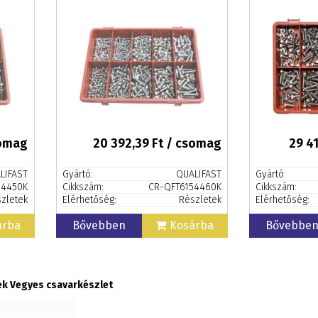
somag
20 392,39
Ft / csomag
29 4
LIFAST
Gyártó:
QUALIFAST
Gyártó:
54450K
Cikkszám:
CR-QFT6154460K
Cikkszám:
zletek
Elérhetőség:
Részletek
Elérhetőség:
árba
Bővebben
Kosárba
Bővebbe
ek Vegyes csavarkészlet