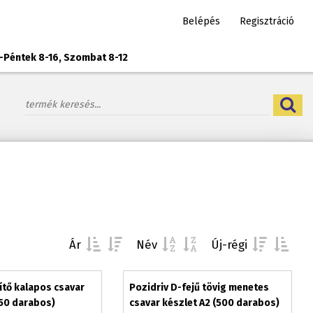
Belépés
Regisztráció
-Péntek 8-16, Szombat 8-12
Ár
Név
Új-régi
ítő kalapos csavar
Pozidriv D-fejű tövig menetes
250 darabos)
csavar készlet A2 (500 darabos)