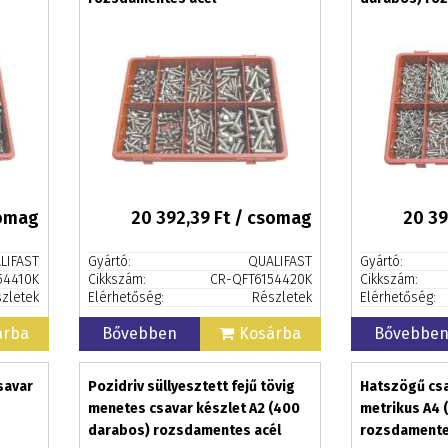
somag
20 392,39
Ft / csomag
20 39
LIFAST
Gyártó:
QUALIFAST
Gyártó:
54410K
Cikkszám:
CR-QFT6154420K
Cikkszám:
zletek
Elérhetőség:
Részletek
Elérhetőség:
árba
Bővebben
Kosárba
Bővebbe
savar
Pozidriv süllyesztett fejű tövig
Hatszögű cs
menetes csavar készlet A2 (400
metrikus A4 
darabos) rozsdamentes acél
rozsdamente