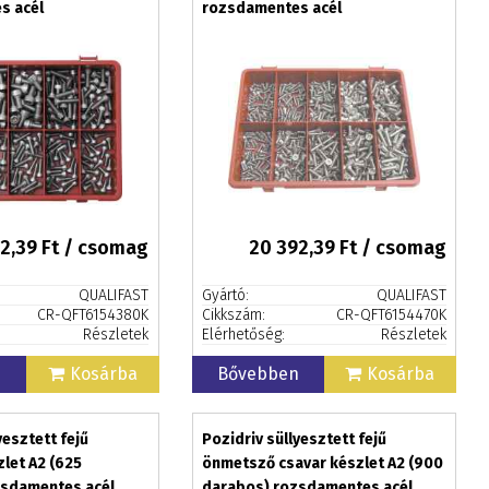
s acél
rozsdamentes acél
2,39
Ft / csomag
20 392,39
Ft / csomag
QUALIFAST
Gyártó:
QUALIFAST
CR-QFT6154380K
Cikkszám:
CR-QFT6154470K
Részletek
Elérhetőség:
Részletek
n
Kosárba
Bővebben
Kosárba
yesztett fejű
Pozidriv süllyesztett fejű
zlet A2 (625
önmetsző csavar készlet A2 (900
zsdamentes acél
darabos) rozsdamentes acél