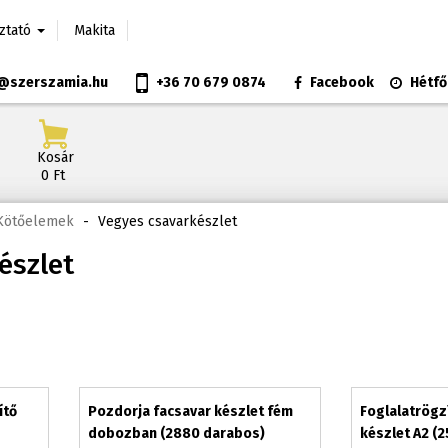
oztató
Makita
@szerszamia.hu
+36 70 679 0874
Facebook
Hétfő
Kosár
0 Ft
 Kötőelemek
-
Vegyes csavarkészlet
észlet
ítő
Pozdorja facsavar készlet fém
Foglalatrögz
dobozban (2880 darabos)
készlet A2 (