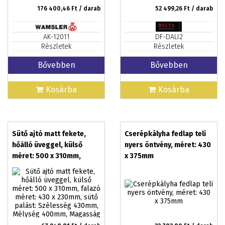
176 400,46
Ft / darab
52 499,26
Ft / darab
AK-12011
DF-DALI2
Részletek
Részletek
Bővebben
Bővebben
Kosárba
Kosárba
Sütő ajtó matt fekete,
Cserépkályha fedlap teli
hőálló üveggel, külső
nyers öntvény, méret: 430
méret: 500 x 310mm,
x 375mm
falazó méret: 430 x
230mm, sütő palást:
Szélesség 430mm,
Mélység 400mm,
Magasság 230mm
TOSZKA