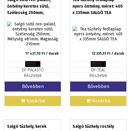
öntvény keretes sütő,
nyers öntvény, méret: 405
Szélesség 250mm,
x 335mm SALGÓ TEA
Mélység 481mm,
Magasság 210mm
17 437,10
Ft / darab
12 335,51
Ft / darab
DF-PALASTO
DF-TEAL
Részletek
Részletek
Bővebben
Bővebben
Kosárba
Kosárba
Salgó tűzhely, kerek
Salgó tűzhely rostély