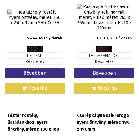
265mm, falazó méret: 210
x 210mm
5 444,49
Ft / darab
19 343,37
Ft / darab
DF-TEAR
DF-KAZANAJTO4
Részletek
Részletek
Bővebben
Bővebben
Kosárba
Kosárba
Tűztér rostély,
Cserépkályha szikrafogó
üstházakhoz, nyers
nyers öntvény, méret: 180
öntvény, méret: 180 x 160
x 190mm
x 12mm