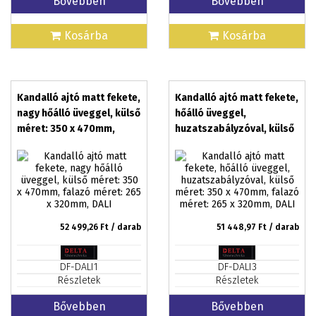
Bővebben
Bővebben
Kosárba
Kosárba
Kandalló ajtó matt fekete,
Kandalló ajtó matt fekete,
nagy hőálló üveggel, külső
hőálló üveggel,
méret: 350 x 470mm,
huzatszabályzóval, külső
falazó méret: 265 x
méret: 350 x 470mm,
320mm, DALI
falazó méret: 265 x
320mm, DALI
52 499,26
Ft / darab
51 448,97
Ft / darab
DF-DALI1
DF-DALI3
Részletek
Részletek
Bővebben
Bővebben