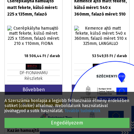
Cserépkályha hamuajtó
Kemence ajtó matt fekete,
matt fekete, külső méret:
külső méret: 540 x
225 x 135mm, falazó
360mm, falazó méret: 510
méret: 210 x 110mm, FIONA
x 325mm, LANGALLO
18 506,44
Ft / darab
53 549,55
Ft / darab
DF-FIONAHAMU
DF-LANGALLO
Részletek
Részletek
Bővebben
Bővebben
A Szerszámia honlapja a legjobb felhasználói élmény érdekében
Kosárba
Kosárba
sütiket (cookie) alkalmaz. Weboldalunk használatával
jóváhagyod a sütik használatát.
További tudnivalók
Engedélyezem
Kazán hamuajtó nyers
Kazán tüzelőajtó nyers