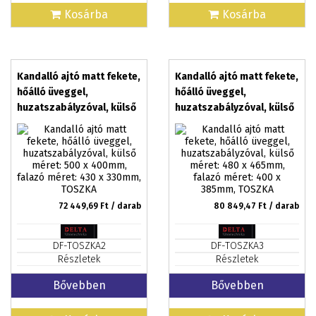
Kosárba
Kosárba
Kandalló ajtó matt fekete,
Kandalló ajtó matt fekete,
hőálló üveggel,
hőálló üveggel,
huzatszabályzóval, külső
huzatszabályzóval, külső
méret: 500 x 400mm,
méret: 480 x 465mm,
falazó méret: 430 x
falazó méret: 400 x
330mm, TOSZKA
385mm, TOSZKA
72 449,69
Ft / darab
80 849,47
Ft / darab
DF-TOSZKA2
DF-TOSZKA3
Részletek
Részletek
Bővebben
Bővebben