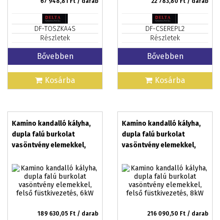
67 948,81
Ft / darab
22 783,80
Ft / darab
DF-TOSZKA4S
DF-CSEREPL2
Részletek
Részletek
Bővebben
Bővebben
Kosárba
Kosárba
Kamino kandalló kályha,
Kamino kandalló kályha,
dupla falú burkolat
dupla falú burkolat
vasöntvény elemekkel,
vasöntvény elemekkel,
felső füstkivezetés, 6kW
felső füstkivezetés, 8kW
189 630,05
Ft / darab
216 090,50
Ft / darab