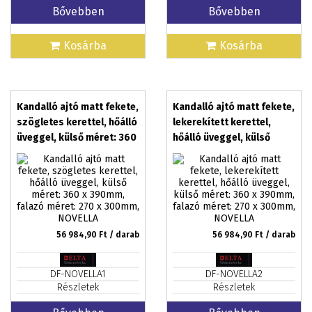
Bővebben
Bővebben
Kosárba
Kosárba
Kandalló ajtó matt fekete,
Kandalló ajtó matt fekete,
szögletes kerettel, hőálló
lekerekített kerettel,
üveggel, külső méret: 360
hőálló üveggel, külső
x 390mm, falazó méret:
méret: 360 x 390mm,
270 x 300mm, NOVELLA
falazó méret: 270 x
300mm, NOVELLA
56 984,90
Ft / darab
56 984,90
Ft / darab
DF-NOVELLA1
DF-NOVELLA2
Részletek
Részletek