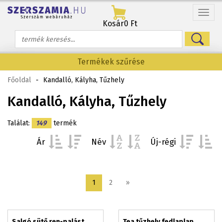
Menü
Kosár
0 Ft
Termékek szűrése
Főoldal
-
Kandalló, Kályha, Tűzhely
Kandalló, Kályha, Tűzhely
Találat:
149
termék
Ár
Név
Új-régi
1
2
»
Salgó sütő ren-palást,
Tea tűzhely fedlaplap