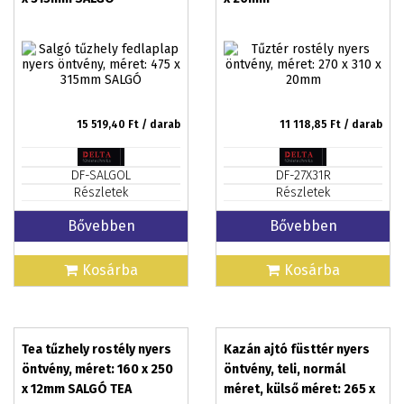
15 519,40
Ft / darab
11 118,85
Ft / darab
DF-SALGOL
DF-27X31R
Részletek
Részletek
Bővebben
Bővebben
Kosárba
Kosárba
Tea tűzhely rostély nyers
Kazán ajtó füsttér nyers
öntvény, méret: 160 x 250
öntvény, teli, normál
x 12mm SALGÓ TEA
méret, külső méret: 265 x