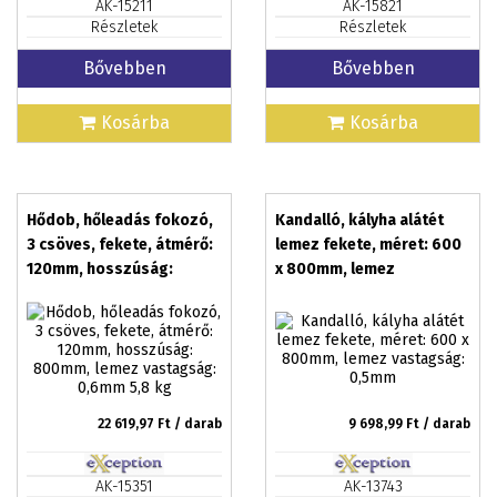
AK-15211
AK-15821
Részletek
Részletek
Bővebben
Bővebben
Kosárba
Kosárba
Hődob, hőleadás fokozó,
Kandalló, kályha alátét
3 csöves, fekete, átmérő:
lemez fekete, méret: 600
120mm, hosszúság:
x 800mm, lemez
800mm, lemez vastagság:
vastagság: 0,5mm
0,6mm 5,8 kg
22 619,97
Ft / darab
9 698,99
Ft / darab
AK-15351
AK-13743