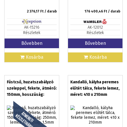
2 376,17
Ft / darab
176 400,46
Ft / darab
AK-15216
AK-12012
Részletek
Részletek
Bővebben
Bővebben
Kosárba
Kosárba
Füstcső, huzatszabályzó
Kandalló, kályha peremes
szeleppel, fekete, átmérő:
előtét tálca, fekete lemez,
150mm, hosszúság:
méret: 410 x 210mm
250mm, lemez vastagság:
1,5mm