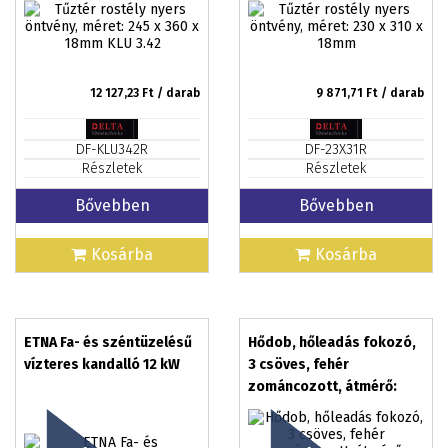
12 127,23
Ft / darab
9 871,71
Ft / darab
DF-KLU342R
DF-23X31R
Részletek
Részletek
Bővebben
Bővebben
Kosárba
Kosárba
ETNA Fa- és széntüzelésű
Hődob, hőleadás fokozó,
vízteres kandalló 12 kW
3 csöves, fehér
zománcozott, átmérő:
120mm, hosszúság:
800mm, lemez vastagság: