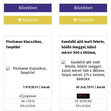
Bővebben
Bővebben
Kosárba
Kosárba
Piszkavas klasszikus,
Kandalló ajtó matt fekete,
fanyéllel
hőálló üveggel, külső
méret: 500 x 380mm,
falazó méret: 275 x
340mm, BAROKK
1 979,93
Ft / darab
65 248,79
Ft / darab
AK-13818
DF-BAROKK
Részletek
Részletek