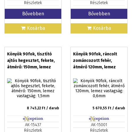
Részletek
Részletek
Bővebben
Bővebben
Kosárba
Kosárba
Könyök 90fok, tisztító
Könyök 90fok, ráncolt
ajtós hegesztet, fekete,
zománcozott fehér,
átmérő: 150mm, lemez
átmérő 120mm, lemez
vastagság: 1,5mm
vastagság: 0,6mm
8 745,22
Ft / darab
5 670,55
Ft / darab
AK-15437
AK-15001
Részletek
Részletek