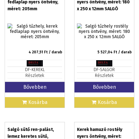
fedlaplap nyers öntvény,
nyers öntvény, méret: 180
méret: 205mm
x 250 x 12mm SALGÓ
4 207,51
Ft / darab
5 527,04
Ft / darab
DF-KEREKL
DF-SALGOR
Részletek
Részletek
Bővebben
Bővebben
Kosárba
Kosárba
Salgó sütő ren-palást,
Kerek hamuzó rostély
lemez keretes sütő,
nyers öntvény, méret: