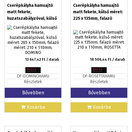
Cserépkályha hamuajtó
Cserépkályha hamuajtó
matt fekete,
matt fekete, külső méret:
huzatszabályzóval, külső
225 x 135mm, falazó
méret: 265 x 150mm,
méret: 210 x 110mm,
falazó méret: 210 x
ROSETTA
110mm, DOMINO
13 647,42
Ft / darab
18 506,44
Ft / darab
DF-DOMINOHAMU
DF-ROSETTAHAMU
Részletek
Részletek
Bővebben
Bővebben
Kosárba
Kosárba