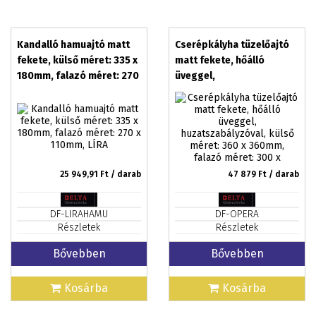
Kandalló hamuajtó matt
Cserépkályha tüzelőajtó
fekete, külső méret: 335 x
matt fekete, hőálló
180mm, falazó méret: 270
üveggel,
x 110mm, LÍRA
huzatszabályzóval, külső
méret: 360 x 360mm,
falazó méret: 300 x
300mm, OPERA
25 949,91
Ft / darab
47 879
Ft / darab
DF-LIRAHAMU
DF-OPERA
Részletek
Részletek
Bővebben
Bővebben
Kosárba
Kosárba