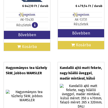
6 642,10
Ft / darab
6 479,54
Ft / darab
AK-15430
AK-13731
Részletek
Részletek
Bővebben
Bővebben
Kosárba
Kosárba
Hagyományos tea tűzhely
Kandalló ajtó matt fekete,
5kW, jobbos WAMSLER
nagy hőálló üveggel,
madár mintával, külső
méret: 350 x 470mm,
falazó méret: 265 x
320mm, DALI