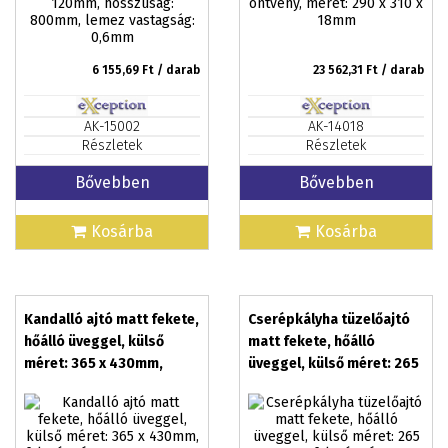
6 155,69
Ft / darab
23 562,31
Ft / darab
AK-15002
AK-14018
Részletek
Részletek
Bővebben
Bővebben
Kosárba
Kosárba
Kandalló ajtó matt fekete,
Cserépkályha tüzelőajtó
hőálló üveggel, külső
matt fekete, hőálló
méret: 365 x 430mm,
üveggel, külső méret: 265
falazó méret: 270 x
x 265mm, falazó méret:
330mm, LÍRA
210 x 210mm, NEO