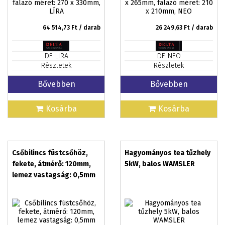
64 514,73
Ft / darab
26 249,63
Ft / darab
DF-LIRA
DF-NEO
Részletek
Részletek
Bővebben
Bővebben
Kosárba
Kosárba
Csőbilincs füstcsőhöz,
Hagyományos tea tűzhely
fekete, átmérő: 120mm,
5kW, balos WAMSLER
lemez vastagság: 0,5mm