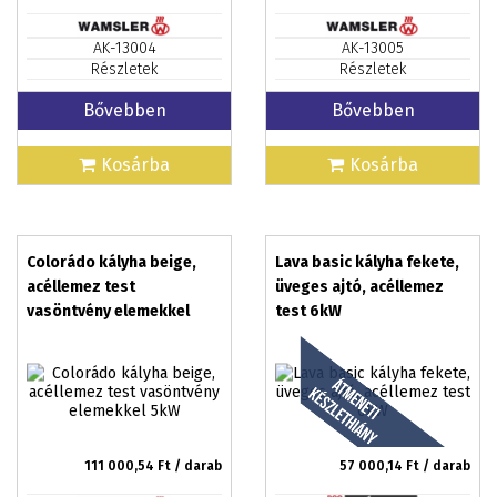
AK-13004
AK-13005
Részletek
Részletek
Bővebben
Bővebben
Kosárba
Kosárba
Colorádo kályha beige,
Lava basic kályha fekete,
acéllemez test
üveges ajtó, acéllemez
vasöntvény elemekkel
test 6kW
5kW
111 000,54
Ft / darab
57 000,14
Ft / darab