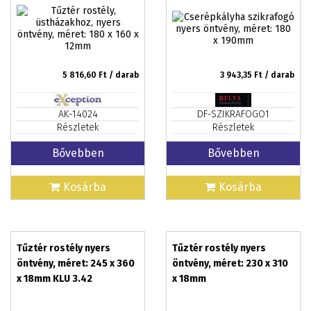
5 816,60
Ft / darab
3 943,35
Ft / darab
AK-14024
DF-SZIKRAFOGO1
Részletek
Részletek
Bővebben
Bővebben
Kosárba
Kosárba
Tűztér rostély nyers
Tűztér rostély nyers
öntvény, méret: 245 x 360
öntvény, méret: 230 x 310
x 18mm KLU 3.42
x 18mm