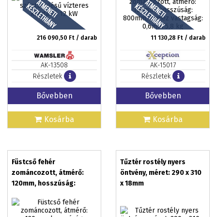
0,6mm 5,8 kg
216 090,50
Ft / darab
11 130,28
Ft / darab
AK-13508
AK-15017
Részletek
Részletek
Bővebben
Bővebben
Kosárba
Kosárba
Füstcső fehér
Tűztér rostély nyers
zománcozott, átmérő:
öntvény, méret: 290 x 310
120mm, hosszúság:
x 18mm
800mm, lemez vastagság:
0,6mm