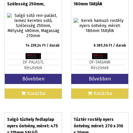
Szélesség 250mm,
180mm TARJÁN
Mélység 480mm,
Magasság 210mm
14 239,24
Ft / darab
6 385,56
Ft / darab
DF-PALASTL
DF-TARJANR
Részletek
Részletek
Bővebben
Bővebben
Kosárba
Kosárba
Salgó tűzhely fedlaplap
Tűztér rostély nyers
nyers öntvény, méret: 475
öntvény, méret: 270 x 310
x 315mm SALGÓ
x 20mm