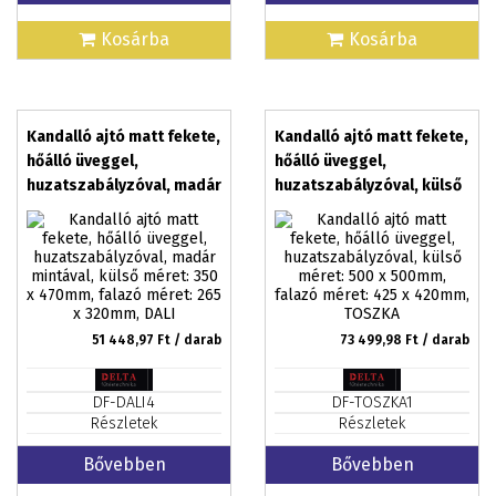
Kosárba
Kosárba
Kandalló ajtó matt fekete,
Kandalló ajtó matt fekete,
hőálló üveggel,
hőálló üveggel,
huzatszabályzóval, madár
huzatszabályzóval, külső
mintával, külső méret: 350
méret: 500 x 500mm,
x 470mm, falazó méret:
falazó méret: 425 x
265 x 320mm, DALI
420mm, TOSZKA
51 448,97
Ft / darab
73 499,98
Ft / darab
DF-DALI4
DF-TOSZKA1
Részletek
Részletek
Bővebben
Bővebben