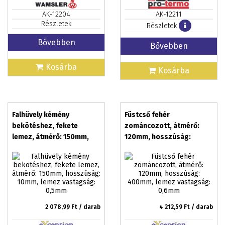
AK-12204
AK-12211
Részletek
Részletek
Bővebben
Bővebben
Kosárba
Kosárba
Falhüvely kémény
Füstcső fehér
bekötéshez, fekete
zománcozott, átmérő:
lemez, átmérő: 150mm,
120mm, hosszúság:
hosszúság: 10mm, lemez
400mm, lemez vastagság:
vastagság: 0,5mm
0,6mm
2 078,99
Ft / darab
4 212,59
Ft / darab