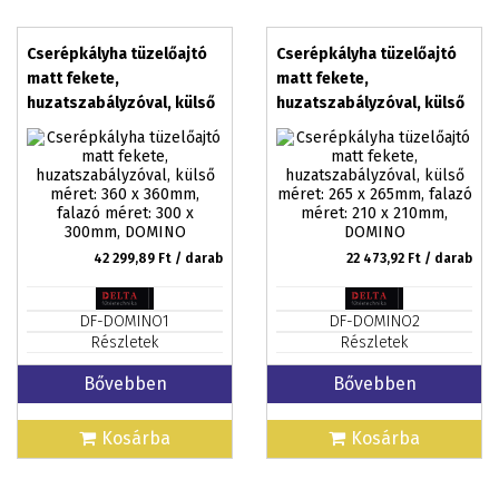
Cserépkályha tüzelőajtó
Cserépkályha tüzelőajtó
matt fekete,
matt fekete,
huzatszabályzóval, külső
huzatszabályzóval, külső
méret: 360 x 360mm,
méret: 265 x 265mm,
falazó méret: 300 x
falazó méret: 210 x
300mm, DOMINO
210mm, DOMINO
42 299,89
Ft / darab
22 473,92
Ft / darab
DF-DOMINO1
DF-DOMINO2
Részletek
Részletek
Bővebben
Bővebben
Kosárba
Kosárba