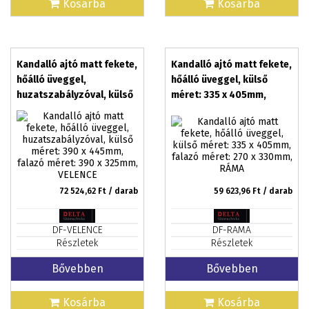
Kosárba
Kosárba
Kandalló ajtó matt fekete,
Kandalló ajtó matt fekete,
hőálló üveggel,
hőálló üveggel, külső
huzatszabályzóval, külső
méret: 335 x 405mm,
méret: 390 x 445mm,
falazó méret: 270 x
falazó méret: 390 x
330mm, RÁMA
325mm, VELENCE
72 524,62
Ft / darab
59 623,96
Ft / darab
DF-VELENCE
DF-RAMA
Részletek
Részletek
Bővebben
Bővebben
Kosárba
Kosárba