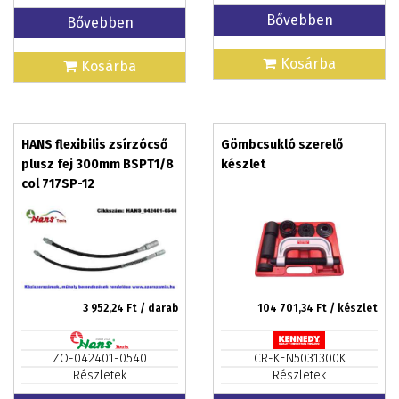
Bővebben
Bővebben
Kosárba
Kosárba
HANS flexibilis zsírzócső
Gömbcsukló szerelő
plusz fej 300mm BSPT1/8
készlet
col 717SP-12
3 952,24
Ft / darab
104 701,34
Ft / készlet
ZO-042401-0540
CR-KEN5031300K
Részletek
Részletek