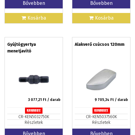
Bővebben
Bővebben
Kosárba
Kosárba
Gyújtógyertya
Alakverő csúcsos 120mm
menetjavító
3 077,21
Ft / darab
9 705,34
Ft / darab
CR-KEN5032750K
CR-KEN5037560K
Részletek
Részletek
Bővebben
Bővebben