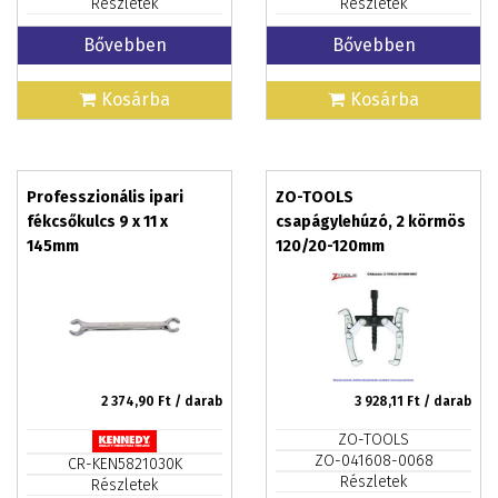
Részletek
Részletek
Bővebben
Bővebben
Kosárba
Kosárba
Professzionális ipari
ZO-TOOLS
fékcsőkulcs 9 x 11 x
csapágylehúzó, 2 körmös
145mm
120/20-120mm
2 374,90
Ft / darab
3 928,11
Ft / darab
ZO-TOOLS
ZO-041608-0068
CR-KEN5821030K
Részletek
Részletek