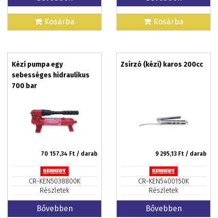
Kosárba
Kosárba
Kézi pumpa egy
Zsírzó (kézi) karos 200cc
sebességes hidraulikus
700 bar
70 157,34
Ft / darab
9 295,13
Ft / darab
CR-KEN5038800K
CR-KEN5400150K
Részletek
Részletek
Bővebben
Bővebben