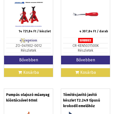
14 721,84
Ft / készlet
4 307,84
Ft / darab
ZO-041902-0012
CR-KEN5031500K
Részletek
Részletek
Bővebben
Bővebben
Kosárba
Kosárba
Pumpás olajozó műanyag
Tömítésjavító javító
kiöntőcsővel 60ml
készlet T2.249 típusú
krokodil emelőhöz