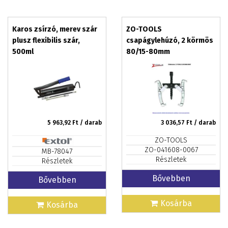
Karos zsírzó, merev szár
ZO-TOOLS
plusz flexibilis szár,
csapágylehúzó, 2 körmös
500ml
80/15-80mm
5 963,92
Ft / darab
3 036,57
Ft / darab
ZO-TOOLS
ZO-041608-0067
MB-78047
Részletek
Részletek
Bővebben
Bővebben
Kosárba
Kosárba