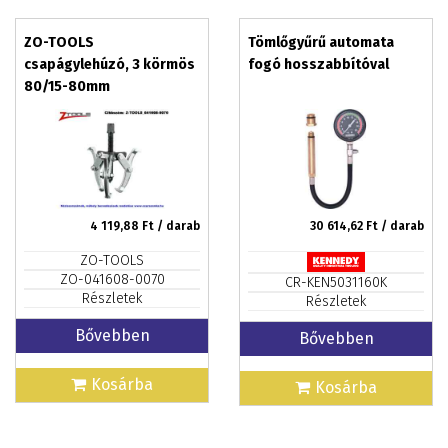
ZO-TOOLS
Tömlőgyűrű automata
csapágylehúzó, 3 körmös
fogó hosszabbítóval
80/15-80mm
4 119,88
Ft / darab
30 614,62
Ft / darab
ZO-TOOLS
ZO-041608-0070
CR-KEN5031160K
Részletek
Részletek
Bővebben
Bővebben
Kosárba
Kosárba