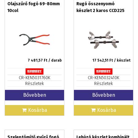
Olajszűrő fogó 69-80mm
Rugó összenyomó
10col
készlet 2 karos CCD225
7 481,57
Ft / darab
17 542,51
Ft / készlet
CR-KEN5031760K
CR-KEN5032410K
Részletek
Részletek
Bővebben
Bővebben
Kosárba
Kosárba
Szeleptömítő gyűrű fogó
Lehúzó készlet kombinált