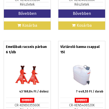
Részletek
Részletek
Bővebben
Bővebben
Kosárba
Kosárba
Emelőbak racsnis párban
Víztároló kanna csappal
6 t/db
15l
43 169,84
Ft / doboz
7 448,55
Ft / darab
CR-KEN5035560K
CR-KEN5406520K