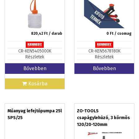
820,42
Ft / darab
0
Ft / csomag
CR-KEN5405000K
CR-KEN5678180K
Részletek
Részletek
Bővebben
Bővebben
Kosárba
Műanyag lefejtőpumpa 25l
ZO-TOOLS
SPS/25
csapágylehúzó, 3 körmös
120/20-120mm