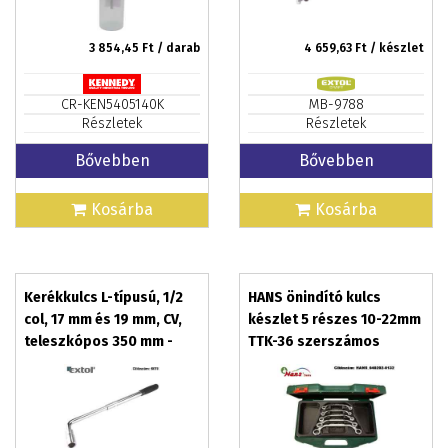
3 854,45
Ft / darab
4 659,63
Ft / készlet
CR-KEN5405140K
MB-9788
Részletek
Részletek
Bővebben
Bővebben
Kosárba
Kosárba
Kerékkulcs L-típusú, 1/2
HANS önindító kulcs
col, 17 mm és 19 mm, CV,
készlet 5 részes 10-22mm
teleszkópos 350 mm -
TTK-36 szerszámos
530 mm
ládában