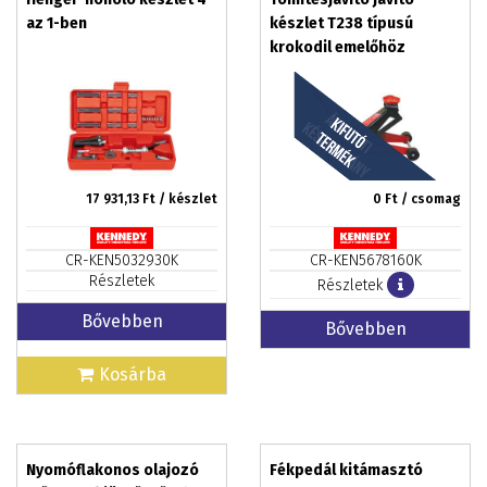
az 1-ben
készlet T238 típusú
krokodil emelőhöz
17 931,13
Ft / készlet
0
Ft / csomag
CR-KEN5032930K
CR-KEN5678160K
Részletek
Részletek
Bővebben
Bővebben
Kosárba
Nyomóflakonos olajozó
Fékpedál kitámasztó