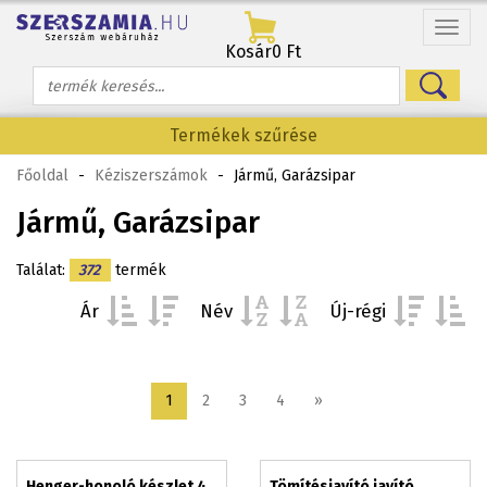
Menü
Kosár
0 Ft
Termékek szűrése
Főoldal
-
Kéziszerszámok
-
Jármű, Garázsipar
Jármű, Garázsipar
Találat:
372
termék
Ár
Név
Új-régi
1
2
3
4
»
Henger-honoló készlet 4
Tömítésjavító javító