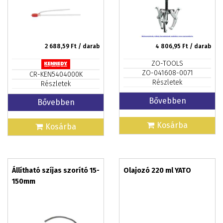
2 688,59
Ft / darab
4 806,95
Ft / darab
ZO-TOOLS
ZO-041608-0071
CR-KEN5404000K
Részletek
Részletek
Bővebben
Bővebben
Kosárba
Kosárba
Állítható szíjas szorító 15-
Olajozó 220 ml YATO
150mm