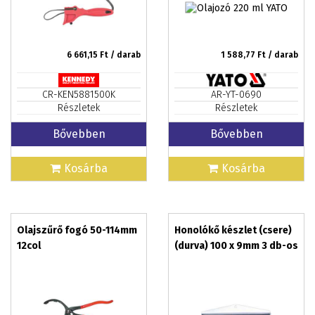
6 661,15
Ft / darab
1 588,77
Ft / darab
CR-KEN5881500K
AR-YT-0690
Részletek
Részletek
Bővebben
Bővebben
Kosárba
Kosárba
Olajszűrő fogó 50-114mm
Honolókő készlet (csere)
12col
(durva) 100 x 9mm 3 db-os