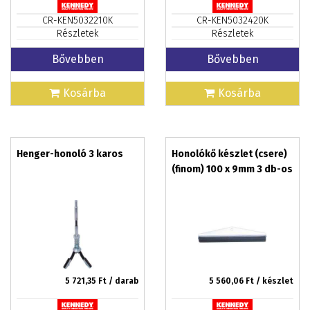
CR-KEN5032210K
CR-KEN5032420K
Részletek
Részletek
Bővebben
Bővebben
Kosárba
Kosárba
Henger-honoló 3 karos
Honolókő készlet (csere)
(finom) 100 x 9mm 3 db-os
5 721,35
Ft / darab
5 560,06
Ft / készlet