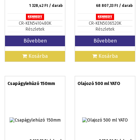
1 328,42
Ft / darab
68 807,33
Ft / darab
CR-KEN5410480K
CR-KEN5036520K
Részletek
Részletek
Bővebben
Bővebben
Kosárba
Kosárba
Csapágylehúzó 150mm
Olajozó 500 ml YATO