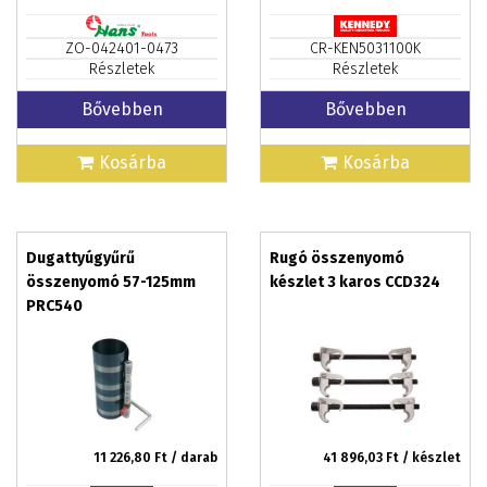
ZO-042401-0473
CR-KEN5031100K
Részletek
Részletek
Bővebben
Bővebben
Kosárba
Kosárba
Dugattyúgyűrű
Rugó összenyomó
összenyomó 57-125mm
készlet 3 karos CCD324
PRC540
11 226,80
Ft / darab
41 896,03
Ft / készlet