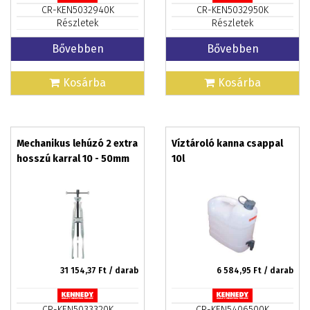
CR-KEN5032940K
CR-KEN5032950K
Részletek
Részletek
Bővebben
Bővebben
Kosárba
Kosárba
Mechanikus lehúzó 2 extra
Víztároló kanna csappal
hosszú karral 10 - 50mm
10l
31 154,37
Ft / darab
6 584,95
Ft / darab
CR-KEN5033320K
CR-KEN5406500K