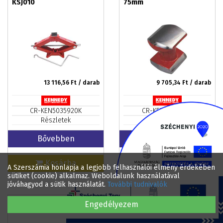
KSJ010
75mm
13 116,56
Ft / darab
9 705,34
Ft / darab
CR-KEN5035920K
CR-KEN5037520K
Részletek
Részletek
Bővebben
Bővebben
Kosárba
Kosárba
A Szerszámia honlapja a legjobb felhasználói élmény érdekében
sütiket (cookie) alkalmaz. Weboldalunk használatával
jóváhagyod a sütik használatát.
További tudnivalók
Engedélyezem
Alakverő íves 132mm
Alakverő félköríves 81mm