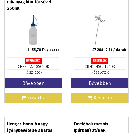
műanyag kiöntőcsővel
250ml
1 155,70
Ft / darab
27 268,17
Ft / darab
CR-KEN5405020K
CR-KEN5031910K
Részletek
Részletek
Bővebben
Bővebben
Kosárba
Kosárba
Henger-honoló nagy
Emelőbak racsnis
igénybevételre 3 karos
(párban) 2t/BAK