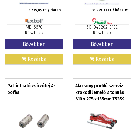
3 615,69
Ft / darab
33 925,51
Ft / készlet
MB-6670
ZO-040202-0132
Részletek
Részletek
Bővebben
Bővebben
Kosárba
Kosárba
Pattintható zsírzófej 4-
Alacsony profilú szerviz
pofás
krokodil emelő 2 tonnás
610 x 275 x 155mm T5359