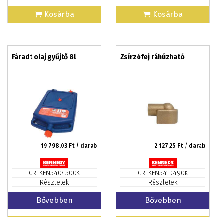
Kosárba
Kosárba
Fáradt olaj gyűjtő 8l
Zsírzófej ráhúzható
19 798,03
Ft / darab
2 127,25
Ft / darab
CR-KEN5404500K
CR-KEN5410490K
Részletek
Részletek
Bővebben
Bővebben