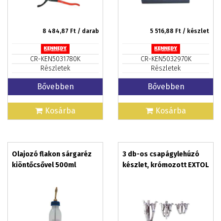
8 484,87
Ft / darab
5 516,88
Ft / készlet
CR-KEN5031780K
CR-KEN5032970K
Részletek
Részletek
Bővebben
Bővebben
Kosárba
Kosárba
Olajozó flakon sárgaréz
3 db-os csapágylehúzó
kiöntőcsővel 500ml
készlet, krómozott EXTOL