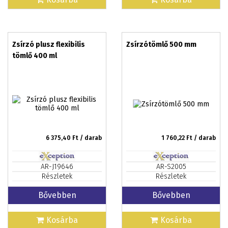
Zsírzó plusz flexibilis
Zsírzótömlő 500 mm
tömlő 400 ml
6 375,40
Ft / darab
1 760,22
Ft / darab
AR-J19646
AR-S2005
Részletek
Részletek
Bővebben
Bővebben
Kosárba
Kosárba