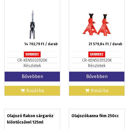
14 702,79
Ft / darab
21 579,84
Ft / darab
CR-KEN5032920K
CR-KEN5035520K
Részletek
Részletek
Bővebben
Bővebben
Kosárba
Kosárba
Olajozó flakon sárgaréz
Olajozókanna fém 250cc
kiöntőcsővel 125ml