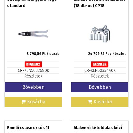
standard
(18 db-os) CP18
8 798,56
Ft / darab
24 796,75
Ft / készlet
CR-KEN5032680K
CR-KEN5033440K
Részletek
Részletek
Bővebben
Bővebben
Kosárba
Kosárba
Emelő csavarorsós 1t
Alakverő kétoldalas kézi