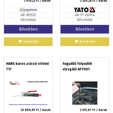
3 919,22
Ft / darab
3 350,26
Ft / darab
AR-80520
AR-YT-06914
Részletek
Részletek
Bővebben
Bővebben
Kosárba
Kosárba
HANS karos zsírzó 400ml
Fagyálló folyadék
717
vizsgáló AFT001
25 888,95
Ft / darab
2 515,87
Ft / darab