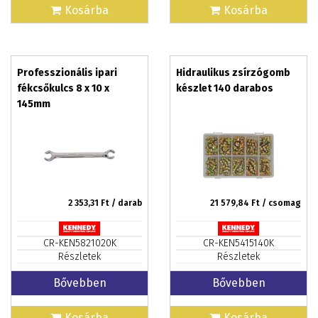
Kosárba
Kosárba
Professzionális ipari
Hidraulikus zsírzógomb
fékcsőkulcs 8 x 10 x
készlet 140 darabos
145mm
2 353,31
Ft / darab
21 579,84
Ft / csomag
CR-KEN5821020K
CR-KEN5415140K
Részletek
Részletek
Bővebben
Bővebben
Kosárba
Kosárba