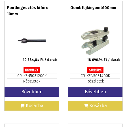
Ponthegesztés kifúró
Gombfejkinyomó100mm
10mm
10 784,84
Ft / darab
18 696,94
Ft / darab
CR-KEN5031200K
CR-KEN5031400K
Részletek
Részletek
Bővebben
Bővebben
Kosárba
Kosárba