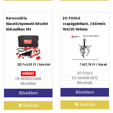
Karosszéria
ZO-TOOLS
húzató/nyomató készlet
csapágylehúzó, 3 körmös
hidraulikus 10t
160/25-160mm
323 742,05
Ft / készlet
7 637,78
Ft / darab
ZO-TOOLS
ZO-041608-0072
CR-KEN5037260K
Részletek
Részletek
Bővebben
Bővebben
Kosárba
Kosárba