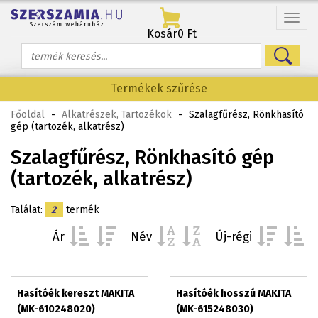
Menü
Kosár
0 Ft
Termékek szűrése
Főoldal
-
Alkatrészek, Tartozékok
-
Szalagfűrész, Rönkhasító
gép (tartozék, alkatrész)
Szalagfűrész, Rönkhasító gép
(tartozék, alkatrész)
Találat:
2
termék
Ár
Név
Új-régi
Hasítóék kereszt MAKITA
Hasítóék hosszú MAKITA
(MK-610248020)
(MK-615248030)