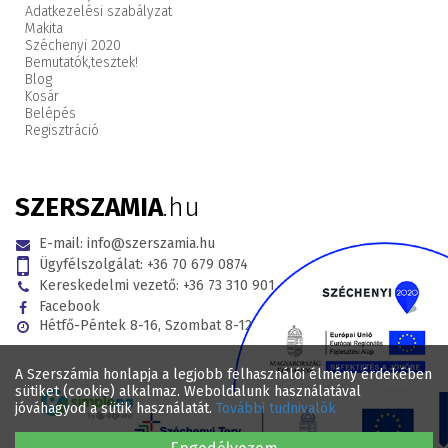
Adatkezelési szabályzat
Makita
Széchenyi 2020
Bemutatók,
tesztek!
Blog
Kosár
Belépés
Regisztráció
SZERSZAMIA
.hu
E-mail:
info@szerszamia.hu
Ügyfélszolgálat:
+36 70 679 0874
Kereskedelmi vezető:
+36 73 310 901
Facebook
Hétfő-Péntek 8-16, Szombat 8-12
A Szerszámia honlapja a legjobb felhasználói élmény érdekében
sütiket (cookie) alkalmaz. Weboldalunk használatával
jóváhagyod a sütik használatát.
További tudnivalók