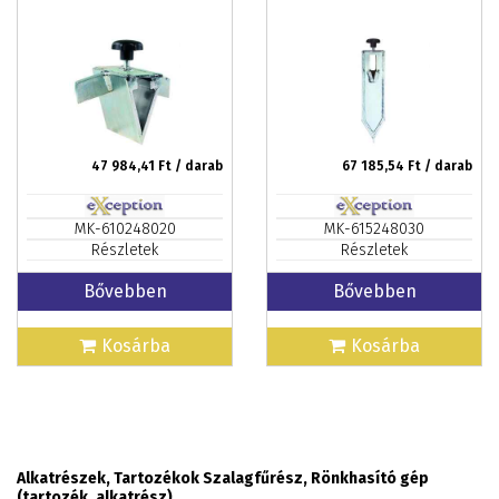
47 984,41
Ft / darab
67 185,54
Ft / darab
MK-610248020
MK-615248030
Részletek
Részletek
Bővebben
Bővebben
Kosárba
Kosárba
Alkatrészek, Tartozékok Szalagfűrész, Rönkhasító gép
(tartozék, alkatrész)