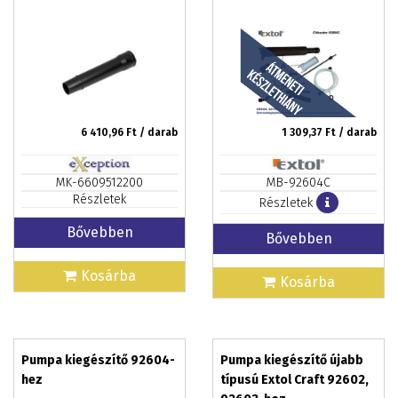
6 410,96
Ft / darab
1 309,37
Ft / darab
MK-6609512200
MB-92604C
Részletek
Részletek
Bővebben
Bővebben
Kosárba
Kosárba
Pumpa kiegészítő 92604-
Pumpa kiegészítő újabb
hez
típusú Extol Craft 92602,