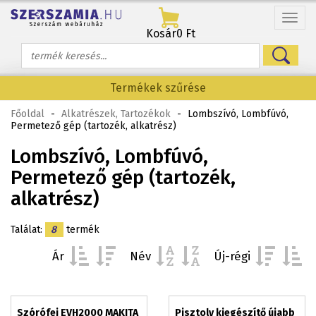
Menü
Kosár
0 Ft
Termékek szűrése
Főoldal
-
Alkatrészek, Tartozékok
-
Lombszívó, Lombfúvó,
Permetező gép (tartozék, alkatrész)
Lombszívó, Lombfúvó,
Permetező gép (tartozék,
alkatrész)
Találat:
8
termék
Ár
Név
Új-régi
Szórófej EVH2000 MAKITA
Pisztoly kiegészítő újabb