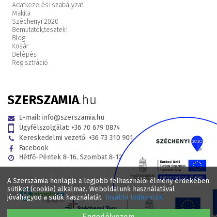
Adatkezelési szabályzat
Makita
Széchenyi 2020
Bemutatók,
tesztek!
Blog
Kosár
Belépés
Regisztráció
SZERSZAMIA
.hu
E-mail:
info@szerszamia.hu
Ügyfélszolgálat:
+36 70 679 0874
Kereskedelmi vezető:
+36 73 310 901
Facebook
Hétfő-Péntek 8-16, Szombat 8-12
A Szerszámia honlapja a legjobb felhasználói élmény érdekében
sütiket (cookie) alkalmaz. Weboldalunk használatával
jóváhagyod a sütik használatát.
További tudnivalók
Engedélyezem