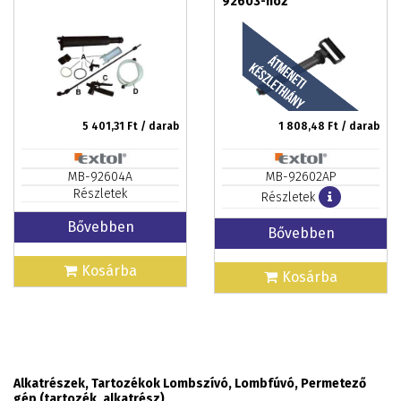
92603-hoz
5 401,31
Ft / darab
1 808,48
Ft / darab
MB-92604A
MB-92602AP
Részletek
Részletek
Bővebben
Bővebben
Kosárba
Kosárba
Alkatrészek, Tartozékok Lombszívó, Lombfúvó, Permetező
gép (tartozék, alkatrész)