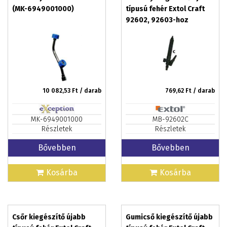
(MK-6949001000)
típusú fehér Extol Craft
92602, 92603-hoz
szorítóanya,hollander
nélkül
10 082,53
Ft / darab
769,62
Ft / darab
MK-6949001000
MB-92602C
Részletek
Részletek
Bővebben
Bővebben
Kosárba
Kosárba
Csőr kiegészítő újabb
Gumicső kiegészítő újabb