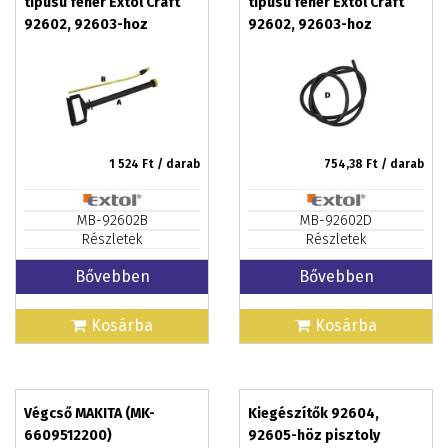
típusú fehér Extol Craft
típusú fehér Extol Craft
92602, 92603-hoz
92602, 92603-hoz
szorítóanya,hollander
nélkül
1 524
Ft / darab
754,38
Ft / darab
MB-92602B
MB-92602D
Részletek
Részletek
Bővebben
Bővebben
Kosárba
Kosárba
Végcső MAKITA (MK-
Kiegészítők 92604,
6609512200)
92605-höz pisztoly