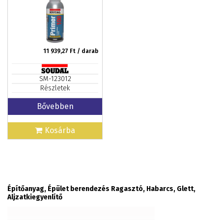
11 939,27
Ft / darab
SM-123012
Részletek
Bővebben
Kosárba
Építőanyag, Épület berendezés Ragasztó, Habarcs, Glett,
Aljzatkiegyenlítő