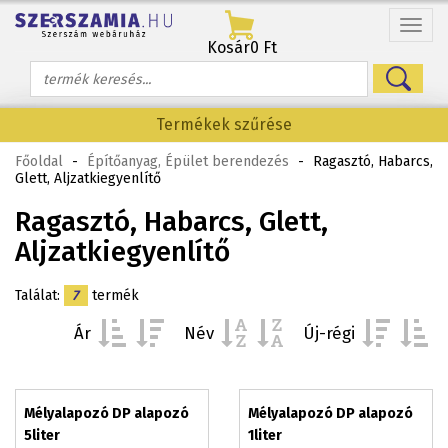
Menü
Kosár
0 Ft
Termékek szűrése
Főoldal
-
Építőanyag, Épület berendezés
-
Ragasztó, Habarcs,
Glett, Aljzatkiegyenlítő
Ragasztó, Habarcs, Glett,
Aljzatkiegyenlítő
Találat:
7
termék
Ár
Név
Új-régi
Mélyalapozó DP alapozó
Mélyalapozó DP alapozó
5liter
1liter