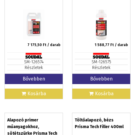
7 175,50
Ft / darab
1 588,77
Ft / darab
SM-126574
SM-126575
Részletek
Részletek
Bővebben
Bővebben
Kosárba
Kosárba
Alapozó primer
Töltőalapozó, bézs
műanyagokhoz,
Prisma Tech Filler 400ml
sötétszürke Prisma Tech