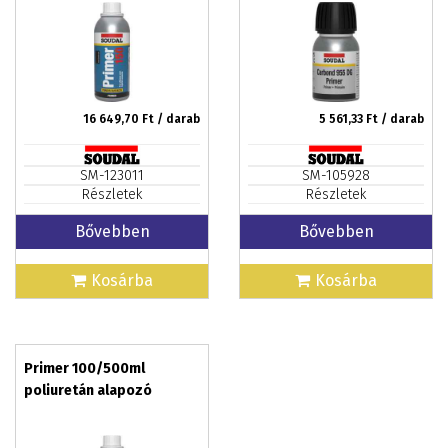
16 649,70
Ft / darab
5 561,33
Ft / darab
SM-123011
SM-105928
Részletek
Részletek
Bővebben
Bővebben
Kosárba
Kosárba
Primer 100/500ml
poliuretán alapozó