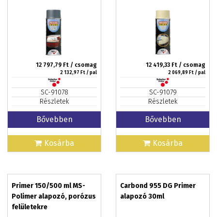
Plastic Primer 400ml
12 797,79
Ft / csomag
12 419,33
Ft / csomag
2 132,97
Ft / pal
2 069,89
Ft / pal
SC-91078
SC-91079
Részletek
Részletek
Bővebben
Bővebben
Kosárba
Kosárba
Primer 150/500 ml MS-
Carbond 955 DG Primer
Polimer alapozó, porózus
alapozó 30ml
felületekre