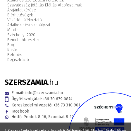
Általános Szerződési Feltételek
Szavatosság Jótállás Elállás Alapfogalmak
Árajánlat kérése
Elérhetőségek
Vásárlói tájékoztató
Adatkezelési szabályzat
Makita
Széchenyi 2020
Bemutatók,
tesztek!
Blog
Kosár
Belépés
Regisztráció
SZERSZAMIA
.hu
E-mail:
info@szerszamia.hu
Ügyfélszolgálat:
+36 70 679 0874
Kereskedelmi vezető:
+36 73 310 901
Facebook
Hétfő-Péntek 8-16, Szombat 8-12