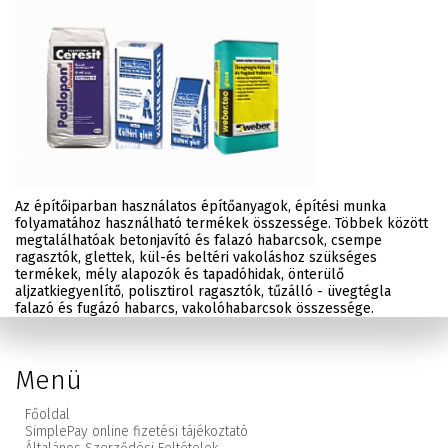
Az építőiparban használatos építőanyagok, építési munka
folyamatához használható termékek összessége. Többek között
megtalálhatóak betonjavító és falazó habarcsok, csempe
ragasztók, glettek, kül-és beltéri vakoláshoz szükséges
termékek, mély alapozók és tapadóhidak, önterülő
aljzatkiegyenlítő, polisztirol ragasztók, tűzálló - üvegtégla
falazó és fugázó habarcs, vakolóhabarcsok összessége.
Menü
Főoldal
SimplePay online fizetési tájékoztató