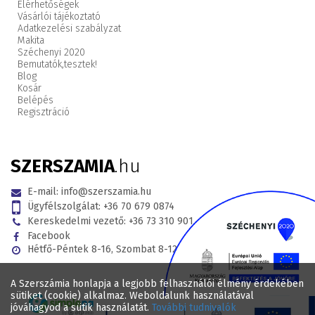
Elérhetőségek
Vásárlói tájékoztató
Adatkezelési szabályzat
Makita
Széchenyi 2020
Bemutatók,
tesztek!
Blog
Kosár
Belépés
Regisztráció
SZERSZAMIA
.hu
E-mail:
info@szerszamia.hu
Ügyfélszolgálat:
+36 70 679 0874
Kereskedelmi vezető:
+36 73 310 901
Facebook
Hétfő-Péntek 8-16, Szombat 8-12
A Szerszámia honlapja a legjobb felhasználói élmény érdekében
sütiket (cookie) alkalmaz. Weboldalunk használatával
jóváhagyod a sütik használatát.
További tudnivalók