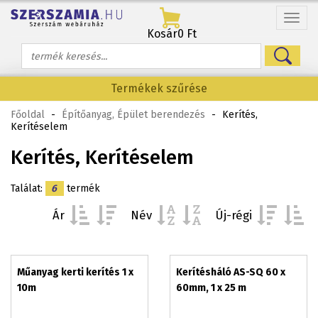
Menü
Kosár
0 Ft
Termékek szűrése
Főoldal
-
Építőanyag, Épület berendezés
-
Kerítés,
Kerítéselem
Kerítés, Kerítéselem
Találat:
6
termék
Ár
Név
Új-régi
Műanyag kerti kerítés 1 x
Kerítésháló AS-SQ 60 x
10m
60mm, 1 x 25 m