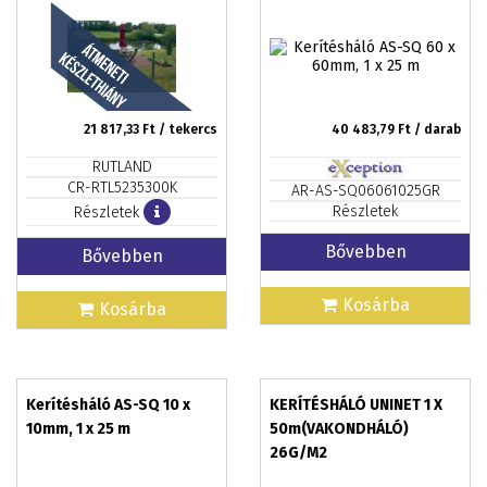
21 817,33
Ft / tekercs
40 483,79
Ft / darab
RUTLAND
CR-RTL5235300K
AR-AS-SQ06061025GR
Részletek
Részletek
Bővebben
Bővebben
Kosárba
Kosárba
Kerítésháló AS-SQ 10 x
KERÍTÉSHÁLÓ UNINET 1 X
10mm, 1 x 25 m
50m(VAKONDHÁLÓ)
26G/M2