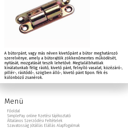
A bútorpánt, vagy más néven kivetőpánt a bútor meghatározó
szerelvénye, amely a bútorajtók zökkenőmentes működését,
nyitását, mozgatását teszik lehetővé. Megtalálbhatóak
kínálatunkab félig ráütő, kivető pánt, felnyíló vasalat, közézáró-,
pillér-, ráütődő-, szögben álló-, kivető pánt tipon. fék és
különböző zsanérok.
Menü
Főoldal
SimplePay online fizetési tájékoztató
Általános Szerződési Feltételek
Szavatosság Jótállás Elállás Alapfogalmak