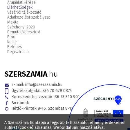
Árajánlat kérése
Elérhetőségek
Vásárlói tájékoztató
Adatkezelési szabályzat
Makita
Széchenyi 2020
Bemutatók,
tesztek!
Blog
Kosár
Belépés
Regisztráció
SZERSZAMIA
.hu
E-mail:
info@szerszamia.hu
Ügyfélszolgálat:
+36 70 679 0874
Kereskedelmi vezető:
+36 73 310 901
Facebook
Hétfő-Péntek 8-16, Szombat 8-12
A Szerszámia honlapja a legjobb felhasználói élmény érdekében
sütiket (cookie) alkalmaz. Weboldalunk használatával