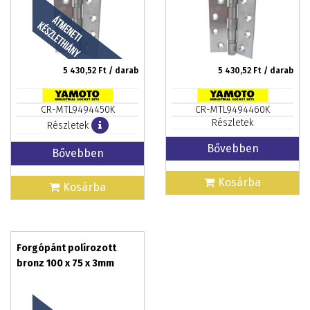
5 430,52
Ft / darab
5 430,52
Ft / darab
CR-MTL9494450K
CR-MTL9494460K
Részletek
Részletek
Bővebben
Bővebben
Kosárba
Kosárba
Forgópánt polírozott
bronz 100 x 75 x 3mm