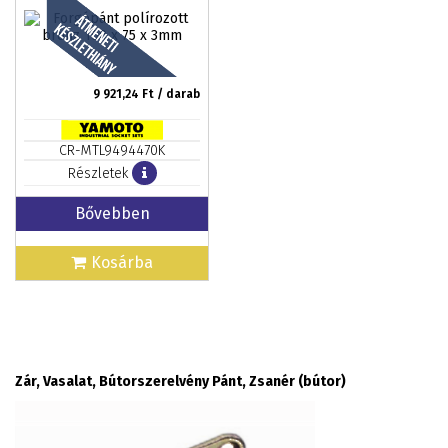
9 921,24
Ft / darab
CR-MTL9494470K
Részletek
Bővebben
Kosárba
Zár, Vasalat, Bútorszerelvény Pánt, Zsanér (bútor)