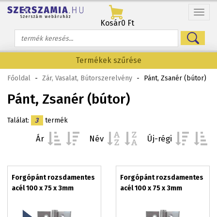
Menü
Kosár
0 Ft
Termékek szűrése
Főoldal
-
Zár, Vasalat, Bútorszerelvény
-
Pánt, Zsanér (bútor)
Pánt, Zsanér (bútor)
Találat:
3
termék
Ár
Név
Új-régi
Forgópánt rozsdamentes
Forgópánt rozsdamentes
acél 100 x 75 x 3mm
acél 100 x 75 x 3mm