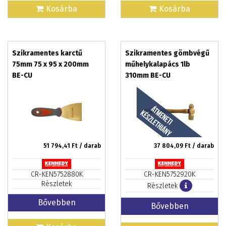
Kosárba
Kosárba
Szikramentes karctű
Szikramentes gömbvégű
75mm 75 x 95 x 200mm
műhelykalapács 1lb
BE-CU
310mm BE-CU
51 794,41
Ft / darab
37 804,09
Ft / darab
CR-KEN5752880K
CR-KEN5752920K
Részletek
Részletek
Bővebben
Bővebben