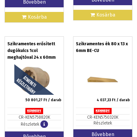
Bővebben
Kosárba
Kosárba
Szikramentes erősített
Szikramentes ék 80 x 13 x
dugókulcs 1col
6mm BE-CU
meghajtóval 24 x 60mm
50 801,27
Ft / darab
4 037,33
Ft / darab
CR-KEN5758820K
CR-KEN5750320K
Részletek
Részletek
Bővebben
Bővebben