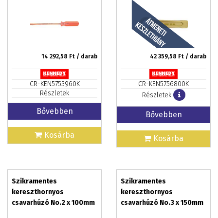
14 292,58
Ft / darab
42 359,58
Ft / darab
CR-KEN5753960K
CR-KEN5756800K
Részletek
Részletek
Bővebben
Bővebben
Kosárba
Kosárba
Szikramentes
Szikramentes
kereszthornyos
kereszthornyos
csavarhúzó No.2 x 100mm
csavarhúzó No.3 x 150mm