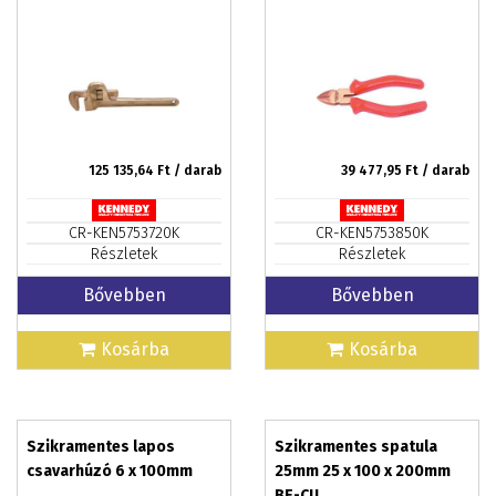
125 135,64
Ft / darab
39 477,95
Ft / darab
CR-KEN5753720K
CR-KEN5753850K
Részletek
Részletek
Bővebben
Bővebben
Kosárba
Kosárba
Szikramentes lapos
Szikramentes spatula
csavarhúzó 6 x 100mm
25mm 25 x 100 x 200mm
BE-CU