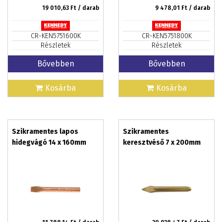
19 010,63
Ft / darab
9 478,01
Ft / darab
CR-KEN5751600K
CR-KEN5751800K
Részletek
Részletek
Bővebben
Bővebben
Kosárba
Kosárba
Szikramentes lapos
Szikramentes
hidegvágó 14 x 160mm
keresztvéső 7 x 200mm