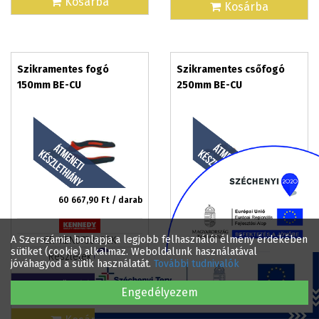
Kosárba
Kosárba
Szikramentes fogó
Szikramentes csőfogó
150mm BE-CU
250mm BE-CU
60 667,90
Ft / darab
98 979,99
Ft / darab
A Szerszámia honlapja a legjobb felhasználói élmény érdekében
CR-KEN5753420K
CR-KEN5753700K
sütiket (cookie) alkalmaz. Weboldalunk használatával
Részletek
Részletek
jóváhagyod a sütik használatát.
További tudnivalók
Bővebben
Bővebben
Engedélyezem