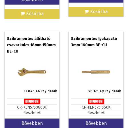
Kosárba
Kosárba
Szikramentes állítható
Szikramentes lyukasztó
csavarkulcs 18mm 150mm
3mm 160mm BE-CU
BE-CU
53 845,46
Ft / darab
56 371,49
Ft / darab
CR-KEN5750860K
CR-KEN5751560K
Részletek
Részletek
Bővebben
Bővebben