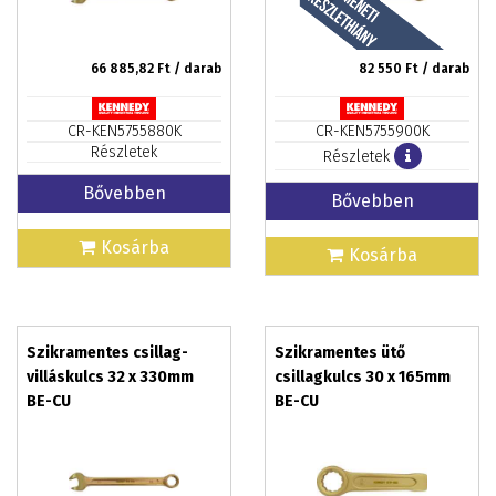
66 885,82
Ft / darab
82 550
Ft / darab
CR-KEN5755880K
CR-KEN5755900K
Részletek
Részletek
Bővebben
Bővebben
Kosárba
Kosárba
Szikramentes csillag-
Szikramentes ütő
villáskulcs 32 x 330mm
csillagkulcs 30 x 165mm
BE-CU
BE-CU