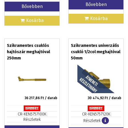
Bővebben
Bővebben
Kosárba
Kosárba
Szikramentes csuklós
Szikramentes univerzális
hajtószár meghajtóval
csukló 1/2col meghajtóval
250mm
50mm
36 217,86
Ft / darab
30 474,92
Ft / darab
CR-KEN5757100K
CR-KEN5757120K
Részletek
Részletek