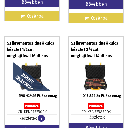
Bővebben
Bővebben
Kosárba
Kosárba
Szikramentes dugókulcs
Szikramentes dugókulcs
készlet 1/2col
készlet 3/4col
meghajtóval 16 db-os
meghajtóval 14 db-os
598 939,62
Ft / csomag
1 013 856,24
Ft / csomag
CR-KEN5757500K
CR-KEN5758500K
Részletek
Részletek
Bővebben