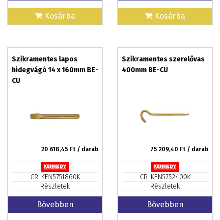
Kosárba
Kosárba
Szikramentes lapos
Szikramentes szerelővas
hidegvágó 14 x 160mm BE-
400mm BE-CU
CU
20 618,45
Ft / darab
75 209,40
Ft / darab
CR-KEN5751860K
CR-KEN5752400K
Részletek
Részletek
Bővebben
Bővebben