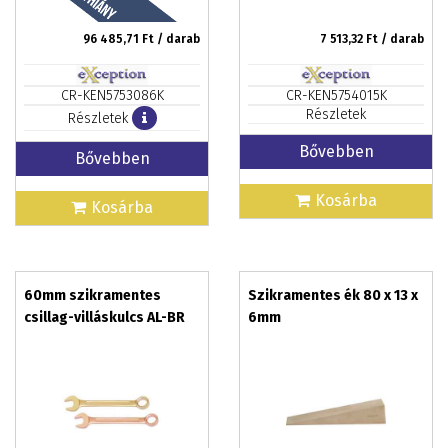
96 485,71
Ft / darab
7 513,32
Ft / darab
CR-KEN5753086K
CR-KEN5754015K
Részletek
Részletek
Bővebben
Bővebben
Kosárba
Kosárba
60mm szikramentes
Szikramentes ék 80 x 13 x
csillag-villáskulcs AL-BR
6mm