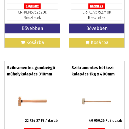
CR-KEN5752520K
CR-KEN5752740K
Részletek
Részletek
Bővebben
Bővebben
Kosárba
Kosárba
Szikramentes gömbvégű
Szikramentes kétkezi
műhelykalapács 310mm
kalapács 1kg x 400mm
22 734,27
Ft / darab
49 959,26
Ft / darab