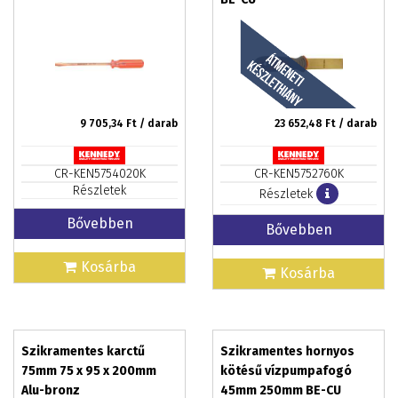
9 705,34
Ft / darab
23 652,48
Ft / darab
CR-KEN5754020K
CR-KEN5752760K
Részletek
Részletek
Bővebben
Bővebben
Kosárba
Kosárba
Szikramentes karctű
Szikramentes hornyos
75mm 75 x 95 x 200mm
kötésű vízpumpafogó
Alu-bronz
45mm 250mm BE-CU