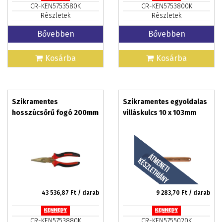
CR-KEN5753580K
CR-KEN5753800K
Részletek
Részletek
Bővebben
Bővebben
Kosárba
Kosárba
Szikramentes
Szikramentes egyoldalas
hosszúcsőrű fogó 200mm
villáskulcs 10 x 103mm
43 536,87
Ft / darab
9 283,70
Ft / darab
CR-KEN5753880K
CR-KEN5755020K