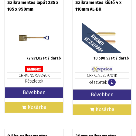
Szikramentes lapát 235 x
Szikramentes kiütő 4 x
185 x 950mm
110mm AL-BR
72 931,02
Ft / darab
10 590,53
Ft / darab
CR-KEN5759240K
CR-KEN5759701K
Részletek
Részletek
Bővebben
Bővebben
Kosárba
Kosárba