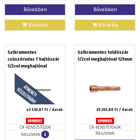
Bővebben
Bővebben
Kosárba
Kosárba
Szikramentes
Szikramentes toldószár
csúszórudas T hajtószár
1/2col meghajtóval 125mm
1/2col meghajtóval
250mm
43 536,87
Ft / darab
29 265,88
Ft / darab
CR-KEN5757020K
CR-KEN5757040K
Részletek
Részletek