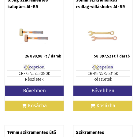
0.5kg szikramentes
30mm szikramentes
kalapács AL-BR
csillag-villáskulcs AL-BR
26 890,98
Ft / darab
58 897,52
Ft / darab
CR-KEN5753080K
CR-KEN5756315K
Részletek
Részletek
Bővebben
Bővebben
Kosárba
Kosárba
19mm szikramentes ütő
Szikramentes