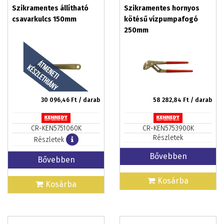
Szikramentes állítható
Szikramentes hornyos
csavarkulcs 150mm
kötésű vízpumpafogó
250mm
30 096,46
Ft / darab
58 282,84
Ft / darab
CR-KEN5751060K
CR-KEN5753900K
Részletek
Részletek
Bővebben
Bővebben
Kosárba
Kosárba