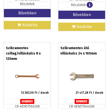
Részletek
Részletek
Bővebben
Bővebben
Kosárba
Kosárba
Szikramentes
Szikramentes ütő
csillag/villáskulcs 8 x
villáskulcs 24 x 165mm
125mm
12 382,50
Ft / darab
21 417,28
Ft / darab
CR-KEN5756020K
CR-KEN5756400K