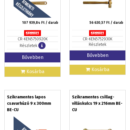
107 939,84
Ft / darab
56 630,57
Ft / darab
CR-KEN5750920K
CR-KEN5752930K
Részletek
Részletek
Bővebben
Bővebben
Kosárba
Kosárba
Szikramentes lapos
Szikramentes csillag-
csavarhúzó 9 x 300mm
villáskulcs 19 x 216mm BE-
BE-CU
CU