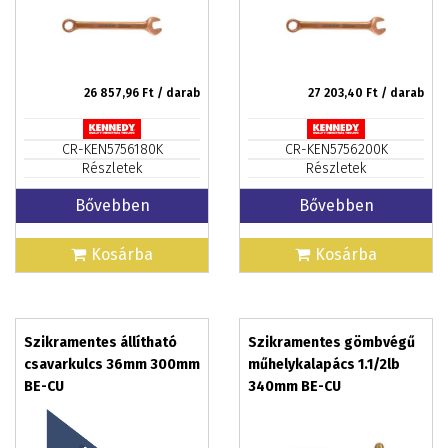
26 857,96
Ft / darab
27 203,40
Ft / darab
CR-KEN5756180K
CR-KEN5756200K
Részletek
Részletek
Bővebben
Bővebben
Kosárba
Kosárba
Szikramentes állítható
Szikramentes gömbvégű
csavarkulcs 36mm 300mm
műhelykalapács 1.1/2lb
BE-CU
340mm BE-CU