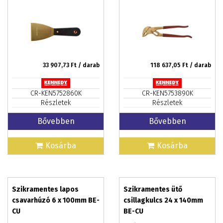
33 907,73
Ft / darab
118 637,05
Ft / darab
CR-KEN5752860K
CR-KEN5753890K
Részletek
Részletek
Bővebben
Bővebben
Kosárba
Kosárba
Szikramentes lapos
Szikramentes ütő
csavarhúzó 6 x 100mm BE-
csillagkulcs 24 x 140mm
CU
BE-CU