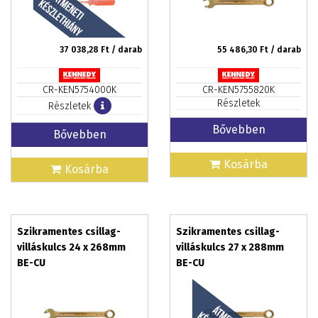
37 038,28
Ft / darab
55 486,30
Ft / darab
CR-KEN5754000K
CR-KEN5755820K
Részletek
Részletek
Bővebben
Bővebben
Kosárba
Kosárba
Szikramentes csillag-
Szikramentes csillag-
villáskulcs 24 x 268mm
villáskulcs 27 x 288mm
BE-CU
BE-CU