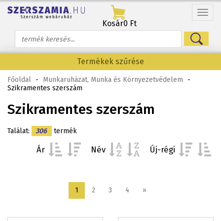
Menü
Kosár
0 Ft
Termékek szűrése
Főoldal
-
Munkaruházat, Munka és Környezetvédelem
-
Szikramentes szerszám
Szikramentes szerszám
Találat:
306
termék
Ár
Név
Új-régi
1
2
3
4
»