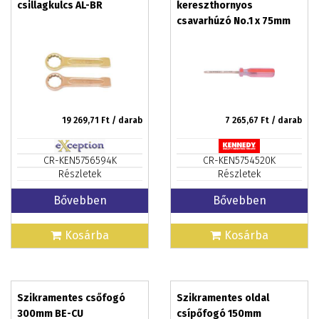
csillagkulcs AL-BR
kereszthornyos
csavarhúzó No.1 x 75mm
19 269,71
Ft / darab
7 265,67
Ft / darab
CR-KEN5756594K
CR-KEN5754520K
Részletek
Részletek
Bővebben
Bővebben
Kosárba
Kosárba
Szikramentes csőfogó
Szikramentes oldal
300mm BE-CU
csípőfogó 150mm