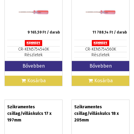
9 165,59
Ft / darab
11 788,14
Ft / darab
CR-KEN5754540K
CR-KEN5754560K
Részletek
Részletek
Bővebben
Bővebben
Kosárba
Kosárba
Szikramentes
Szikramentes
csillag/villáskulcs 17 x
csillag/villáskulcs 18 x
197mm
205mm