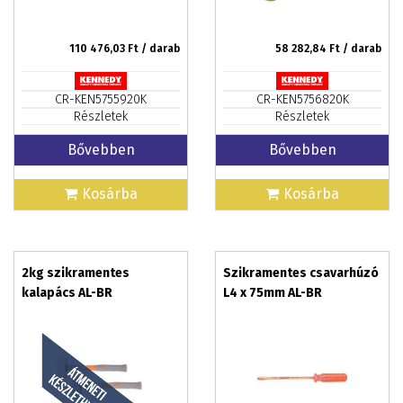
110 476,03
Ft / darab
58 282,84
Ft / darab
CR-KEN5755920K
CR-KEN5756820K
Részletek
Részletek
Bővebben
Bővebben
Kosárba
Kosárba
2kg szikramentes
Szikramentes csavarhúzó
kalapács AL-BR
L4 x 75mm AL-BR