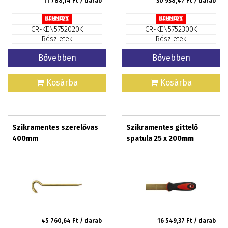
11 788,14
Ft / darab
30 938,47
Ft / darab
CR-KEN5752020K
CR-KEN5752300K
Részletek
Részletek
Bővebben
Bővebben
Kosárba
Kosárba
Szikramentes szerelővas
Szikramentes gittelő
400mm
spatula 25 x 200mm
45 760,64
Ft / darab
16 549,37
Ft / darab