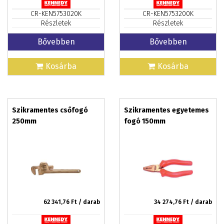
CR-KEN5753020K
CR-KEN5753200K
Részletek
Részletek
Bővebben
Bővebben
Kosárba
Kosárba
Szikramentes csőfogó
Szikramentes egyetemes
250mm
fogó 150mm
62 341,76
Ft / darab
34 274,76
Ft / darab