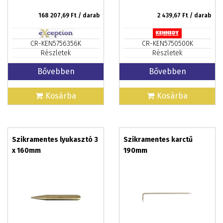
168 207,69
Ft / darab
2 439,67
Ft / darab
CR-KEN5756356K
CR-KEN5750500K
Részletek
Részletek
Bővebben
Bővebben
Kosárba
Kosárba
Szikramentes lyukasztó 3
Szikramentes karctű
x 160mm
190mm