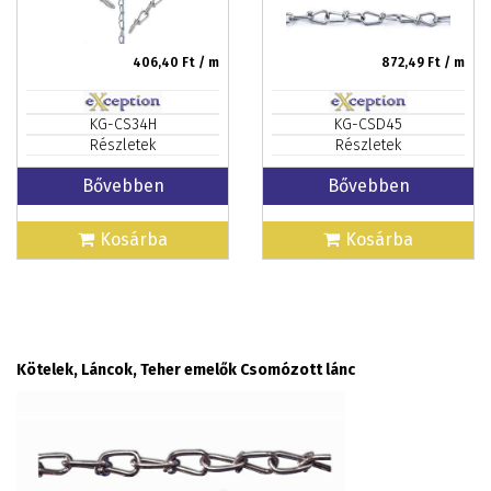
406,40
Ft / m
872,49
Ft / m
KG-CS34H
KG-CSD45
Részletek
Részletek
Bővebben
Bővebben
Kosárba
Kosárba
Kötelek, Láncok, Teher emelők Csomózott lánc