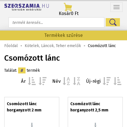
Menü
Kosár
0 Ft
Termékek szűrése
Főoldal
-
Kötelek, Láncok, Teher emelők
-
Csomózott lánc
Csomózott lánc
Találat:
8
termék
Ár
Név
Új-régi
Csomózott lánc
Csomózott lánc
horganyzott 2 mm
horganyzott 2,5 mm