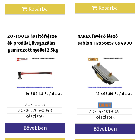
Kosárba
Kosárba
ZO-TOOLS hasítófejsze
NAREX favéső élező
ék profillal, üvegszálas
sablon 117x66x57 894900
gumírozott nyéllel 2,5kg
14 889,48
Ft / darab
15 468,60
Ft / darab
ZO-TOOLS
ZO-042206-0048
ZO-042401-0691
Részletek
Részletek
Bővebben
Bővebben