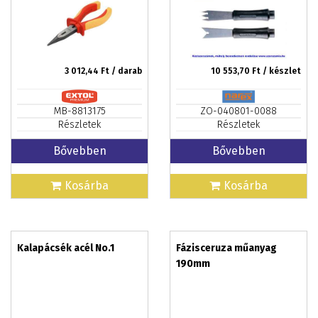
3 012,44
Ft / darab
10 553,70
Ft / készlet
MB-8813175
ZO-040801-0088
Részletek
Részletek
Bővebben
Bővebben
Kosárba
Kosárba
Kalapácsék acél No.1
Fázisceruza műanyag
190mm