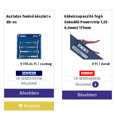
Asztalos favéső készlet 4
Kábelcsupaszító fogó
db-os
önbeálló Powerstrip 1,25-
6,0mm2 175mm
9 705,34
Ft / csomag
0
Ft / darab
CR-SEN5972970K
CR-KEN5168065K
Részletek
Részletek
Bővebben
Bővebben
Kosárba