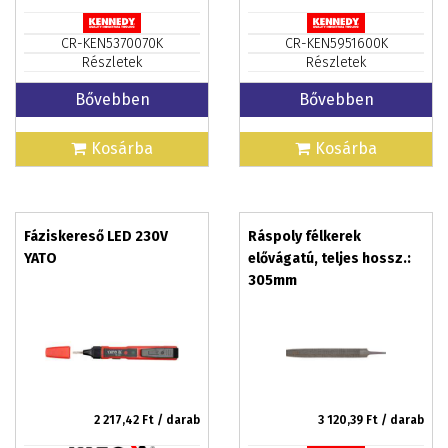
CR-KEN5370070K
CR-KEN5951600K
Részletek
Részletek
Bővebben
Bővebben
Kosárba
Kosárba
Fáziskereső LED 230V
Ráspoly félkerek
YATO
elővágatú, teljes hossz.:
305mm
2 217,42
Ft / darab
3 120,39
Ft / darab