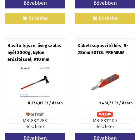
Bővebben
Bővebben
Kosárba
Kosárba
Hasító fejsze, üvegszálas
Kábelcsupaszító kés, 8-
nyél 3000g, Nylon
28mm EXTOL PREMIUM
erősítéssel, 910 mm
hosszú, TPR gumis
markolat
8 274,05
Ft / darab
1 461,77
Ft / darab
MB-8871288
MB-8831100
Részletek
Részletek
Bővebben
Bővebben