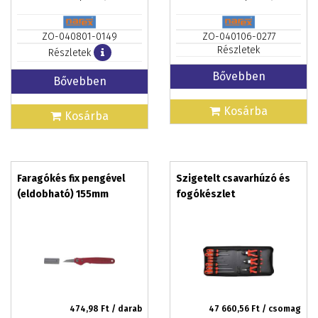
ZO-040801-0149
ZO-040106-0277
Részletek
Részletek
Bővebben
Bővebben
Kosárba
Kosárba
Faragókés fix pengével
Szigetelt csavarhúzó és
(eldobható) 155mm
fogókészlet
474,98
Ft / darab
47 660,56
Ft / csomag