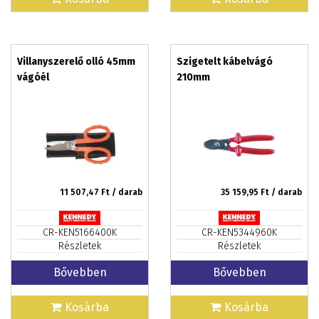
Villanyszerelő olló 45mm
Szigetelt kábelvágó
vágóél
210mm
11 507,47
Ft / darab
35 159,95
Ft / darab
CR-KEN5166400K
CR-KEN5344960K
Részletek
Részletek
Bővebben
Bővebben
Kosárba
Kosárba