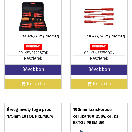
23 026,37
Ft / csomag
10 492,74
Ft / csomag
CR-KEN5725870K
CR-KEN5725900K
Részletek
Részletek
Bővebben
Bővebben
Kosárba
Kosárba
Érvéghüvely fogó prés
190mm fáziskereső
175mm EXTOL PREMIUM
ceruza 100-250v, ce, gs
EXTOL PREMIUM