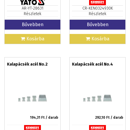
AR-YT-28631
CR-KEN0324930K
Részletek
Részletek
Bővebben
Bővebben
Kosárba
Kosárba
Kalapácsék acél No.2
Kalapácsék acél No.4
194,31
Ft / darab
292,10
Ft / darab