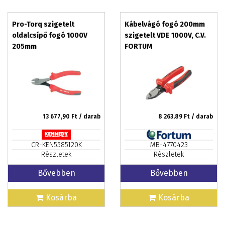
Pro-Torq szigetelt
Kábelvágó fogó 200mm
oldalcsípő fogó 1000V
szigetelt VDE 1000V, C.V.
205mm
FORTUM
13 677,90
Ft / darab
8 263,89
Ft / darab
CR-KEN5585120K
MB-4770423
Részletek
Részletek
Bővebben
Bővebben
Kosárba
Kosárba