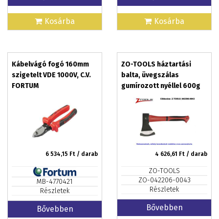
Kosárba
Kosárba
Kábelvágó fogó 160mm
ZO-TOOLS háztartási
szigetelt VDE 1000V, C.V.
balta, üvegszálas
FORTUM
gumírozott nyéllel 600g
6 534,15
Ft / darab
4 626,61
Ft / darab
ZO-TOOLS
ZO-042206-0043
MB-4770421
Részletek
Részletek
Bővebben
Bővebben