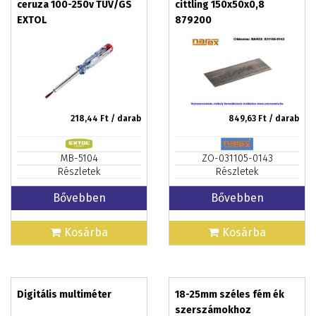
ceruza 100-250v TÜV/GS
cittling 150x50x0,8
EXTOL
879200
218,44
Ft / darab
849,63
Ft / darab
MB-5104
ZO-031105-0143
Részletek
Részletek
Bővebben
Bővebben
Kosárba
Kosárba
Digitális multiméter
18-25mm széles fém ék
szerszámokhoz