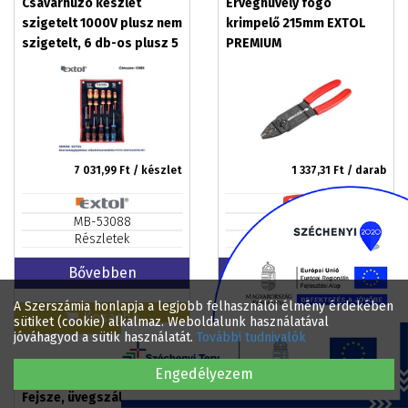
Csavarhúzó készlet
Érvéghüvely fogó
szigetelt 1000V plusz nem
krimpelő 215mm EXTOL
szigetelt, 6 db-os plusz 5
PREMIUM
db-os fáziskeresővel
7 031,99
Ft / készlet
1 337,31
Ft / darab
MB-53088
MB-8831130
Részletek
Részletek
Bővebben
Bővebben
A Szerszámia honlapja a legjobb felhasználói élmény érdekében
Kosárba
Kosárba
sütiket (cookie) alkalmaz. Weboldalunk használatával
jóváhagyod a sütik használatát.
További tudnivalók
Engedélyezem
Fejsze, üvegszálas nyél,
Racsnis bit dugókulcs,