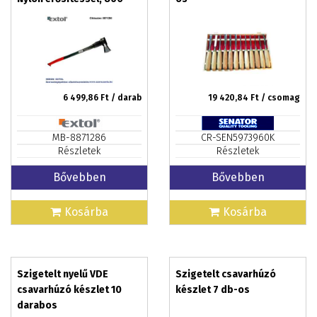
mm hosszú, TPR gumis
markolat
6 499,86
Ft / darab
19 420,84
Ft / csomag
MB-8871286
CR-SEN5973960K
Részletek
Részletek
Bővebben
Bővebben
Kosárba
Kosárba
Szigetelt nyelű VDE
Szigetelt csavarhúzó
csavarhúzó készlet 10
készlet 7 db-os
darabos