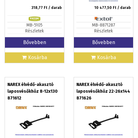
318,77
Ft / darab
10 477,50
Ft / darab
MB-5105
MB-8871287
Részletek
Részletek
Bővebben
Bővebben
Kosárba
Kosárba
NAREX élvédő-akasztó
NAREX élvédő-akasztó
laposvésőkhöz 8-12x130
laposvésőkhöz 22-26x144
871612
871626