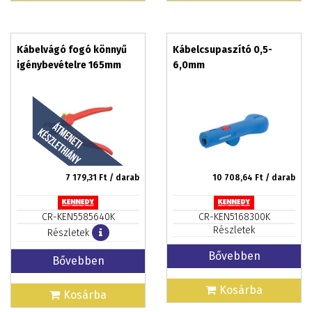
Kábelvágó fogó könnyű
Kábelcsupaszító 0,5-
igénybevételre 165mm
6,0mm
7 179,31
Ft / darab
10 708,64
Ft / darab
CR-KEN5585640K
CR-KEN5168300K
Részletek
Részletek
Bővebben
Bővebben
Kosárba
Kosárba