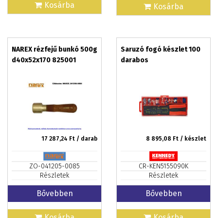
Kosárba
Kosárba
NAREX rézfejű bunkó 500g
Saruzó fogó készlet 100
d40x52x170 825001
darabos
17 287,24
Ft / darab
8 895,08
Ft / készlet
ZO-041205-0085
CR-KEN5155090K
Részletek
Részletek
Bővebben
Bővebben
Kosárba
Kosárba