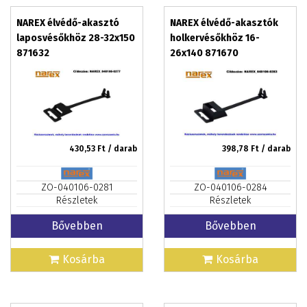
NAREX élvédő-akasztó
NAREX élvédő-akasztók
laposvésőkhöz 28-32x150
holkervésőkhöz 16-
871632
26x140 871670
430,53
Ft / darab
398,78
Ft / darab
ZO-040106-0281
ZO-040106-0284
Részletek
Részletek
Bővebben
Bővebben
Kosárba
Kosárba