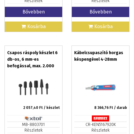
Részletek
Részletek
Bővebben
Bővebben
Kosárba
Kosárba
Csapos ráspoly készlet 6
Kábelcsupaszító horgas
db-os, 6 mm-es
késpengével 4-28mm
befogással, max. 2.000
ford./perc
2 057,40
Ft / készlet
8 366,76
Ft / darab
MB-8803701
CR-KEN5167920K
Részletek
Részletek