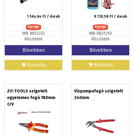
1 564,64
Ft / darab
9 720,58
Ft / darab
MB-8812332
MB-8831250
Részletek
Részletek
Bővebben
Bővebben
Kosárba
Kosárba
ZO-TOOLS szigetelt
Vízpumpafogó szigetelt
egyetemes fogó 180mm
240mm
CrV