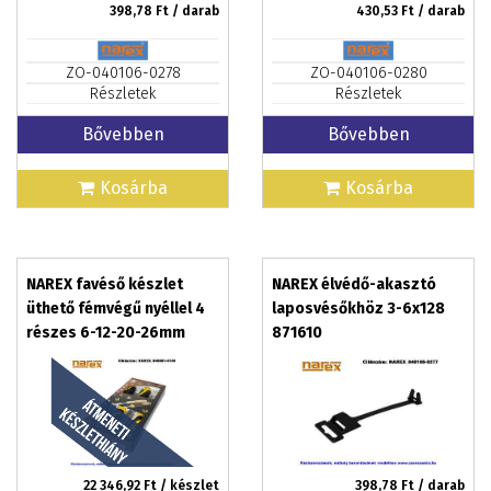
398,78
Ft / darab
430,53
Ft / darab
ZO-040106-0278
ZO-040106-0280
Részletek
Részletek
Bővebben
Bővebben
Kosárba
Kosárba
NAREX favéső készlet
NAREX élvédő-akasztó
üthető fémvégű nyéllel 4
laposvésőkhöz 3-6x128
részes 6-12-20-26mm
871610
860600
22 346,92
Ft / készlet
398,78
Ft / darab