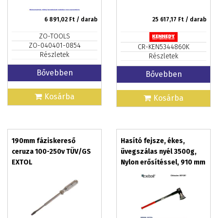
6 891,02
Ft / darab
25 617,17
Ft / darab
ZO-TOOLS
ZO-040401-0854
CR-KEN5344860K
Részletek
Részletek
Bővebben
Bővebben
Kosárba
Kosárba
190mm fáziskereső
Hasító fejsze, ékes,
ceruza 100-250v TÜV/GS
üvegszálas nyél 3500g,
EXTOL
Nylon erősítéssel, 910 mm
hosszú, TPR gumis
markolat