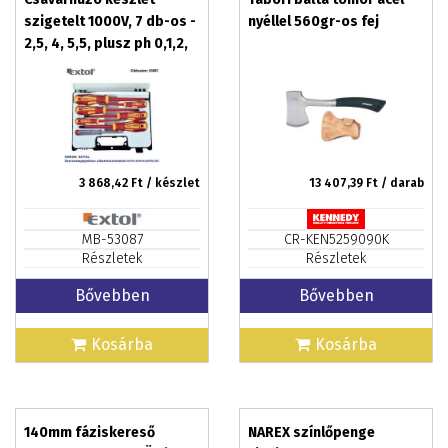
szigetelt 1000V, 7 db-os -
nyéllel 560gr-os fej
2,5, 4, 5,5, plusz ph 0,1,2,
fáziskereső, műanyag
kofferban
3 868,42
Ft / készlet
13 407,39
Ft / darab
MB-53087
CR-KEN5259090K
Részletek
Részletek
Bővebben
Bővebben
Kosárba
Kosárba
140mm fáziskereső
NAREX színlőpenge