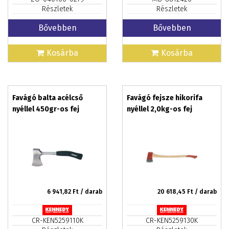
Részletek
Részletek
Bővebben
Bővebben
Kosárba
Kosárba
Favágó balta acélcső
Favágó fejsze hikorifa
nyéllel 450gr-os fej
nyéllel 2,0kg-os fej
6 941,82
Ft / darab
20 618,45
Ft / darab
CR-KEN5259110K
CR-KEN5259130K