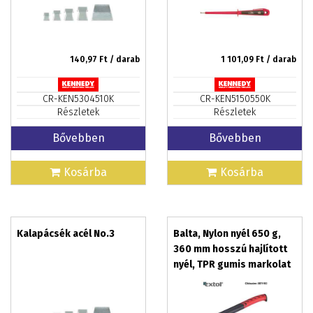
140,97
Ft / darab
1 101,09
Ft / darab
CR-KEN5304510K
CR-KEN5150550K
Részletek
Részletek
Bővebben
Bővebben
Kosárba
Kosárba
Kalapácsék acél No.3
Balta, Nylon nyél 650 g,
360 mm hosszú hajlított
nyél, TPR gumis markolat