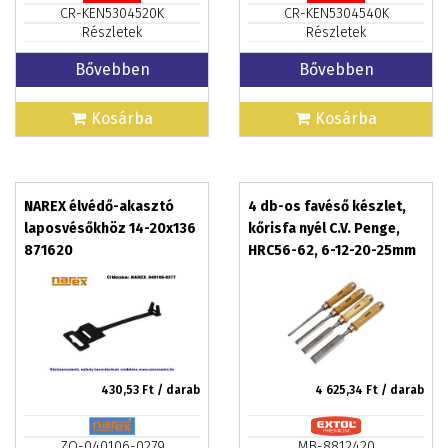
CR-KEN5304520K
CR-KEN5304540K
Részletek
Részletek
Bővebben
Bővebben
Kosárba
Kosárba
NAREX élvédő-akasztó
4 db-os favéső készlet,
laposvésőkhöz 14-20x136
kőrisfa nyél C.V. Penge,
871620
HRC56-62, 6-12-20-25mm
EXTOL PREMIUM
430,53
Ft / darab
4 625,34
Ft / darab
ZO-040106-0279
MB-8812420