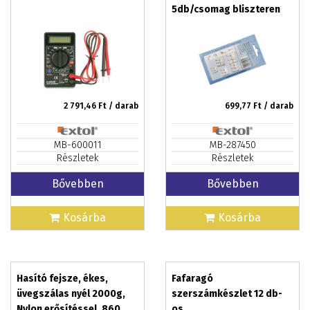
5db/csomag bliszteren
2 791,46
Ft / darab
699,77
Ft / darab
MB-600011
MB-287450
Részletek
Részletek
Bővebben
Bővebben
Kosárba
Kosárba
Hasító fejsze, ékes,
Fafaragó
üvegszálas nyél 2000g,
szerszámkészlet 12 db-
Nylon erősítéssel, 860
os