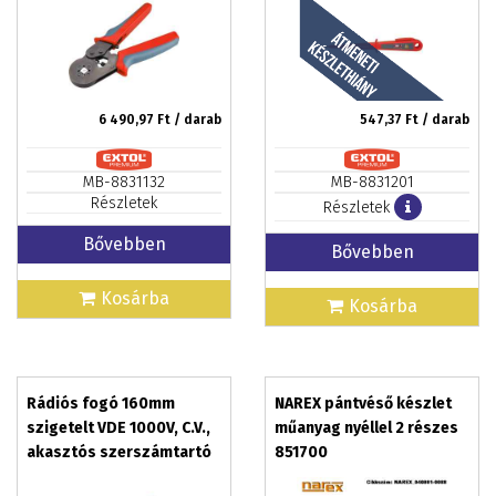
6 490,97
Ft / darab
547,37
Ft / darab
MB-8831132
MB-8831201
Részletek
Részletek
Bővebben
Bővebben
Kosárba
Kosárba
Rádiós fogó 160mm
NAREX pántvéső készlet
szigetelt VDE 1000V, C.V.,
műanyag nyéllel 2 részes
akasztós szerszámtartó
851700
EXTOL PREMIUM