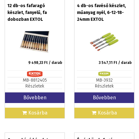
12 db-os fafaragó
4 db-os favéső készlet,
készlet, fanyelű, fa
műanyag nyél, 6-12-18-
dobozban EXTOL
24mm EXTOL
PREMIUM
9 498,33
Ft / darab
3 547,11
Ft / darab
MB-8812405
MB-3932
Részletek
Részletek
Bővebben
Bővebben
Kosárba
Kosárba