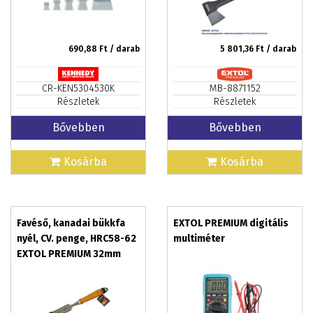
690,88
Ft / darab
5 801,36
Ft / darab
CR-KEN5304530K
MB-8871152
Részletek
Részletek
Bővebben
Bővebben
Kosárba
Kosárba
Favéső, kanadai bükkfa
EXTOL PREMIUM digitális
nyél, CV. penge, HRC58-62
multiméter
EXTOL PREMIUM 32mm