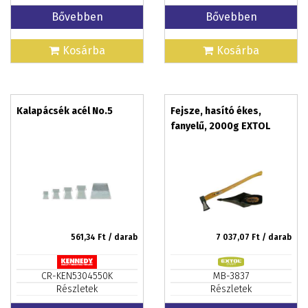
Bővebben
Bővebben
Kosárba
Kosárba
Kalapácsék acél No.5
Fejsze, hasító ékes,
fanyelű, 2000g EXTOL
561,34
Ft / darab
7 037,07
Ft / darab
CR-KEN5304550K
MB-3837
Részletek
Részletek