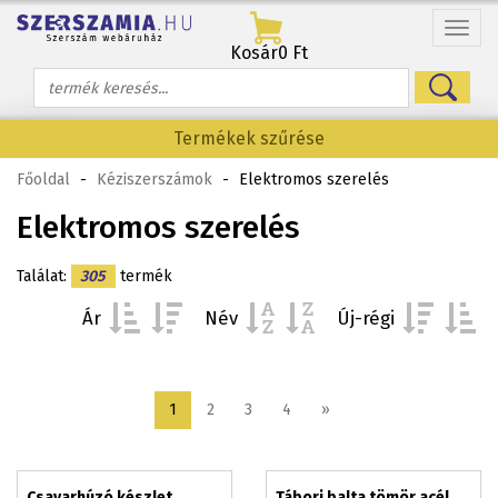
Menü
Kosár
0 Ft
Termékek szűrése
Főoldal
-
Kéziszerszámok
-
Elektromos szerelés
Elektromos szerelés
Találat:
305
termék
Ár
Név
Új-régi
1
2
3
4
»
Csavarhúzó készlet
Tábori balta tömör acél