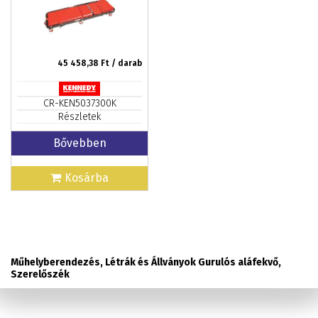
45 458,38
Ft / darab
CR-KEN5037300K
Részletek
Bővebben
Kosárba
Műhelyberendezés, Létrák és Állványok Gurulós aláfekvő,
Szerelőszék