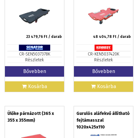
23 479,76
Ft / darab
48 404,78
Ft / darab
CR-SEN5037378K
CR-KEN5037420K
Részletek
Részletek
Bővebben
Bővebben
Kosárba
Kosárba
Ülőke párnázott (365 x
Gurulós aláfekvő állítható
355 x 355mm)
fejtámasszal
1020x425x110