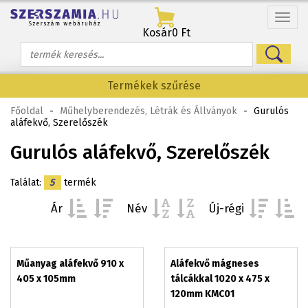
Menü
Kosár
0 Ft
Termékek szűrése
Főoldal
-
Műhelyberendezés, Létrák és Állványok
-
Gurulós
aláfekvő, Szerelőszék
Gurulós aláfekvő, Szerelőszék
Találat:
5
termék
Ár
Név
Új-régi
Műanyag aláfekvő 910 x
Aláfekvő mágneses
405 x 105mm
tálcákkal 1020 x 475 x
120mm KMC01