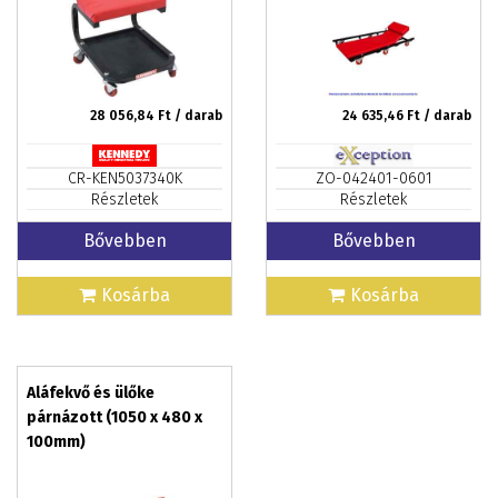
28 056,84
Ft / darab
24 635,46
Ft / darab
CR-KEN5037340K
ZO-042401-0601
Részletek
Részletek
Bővebben
Bővebben
Kosárba
Kosárba
Aláfekvő és ülőke
párnázott (1050 x 480 x
100mm)