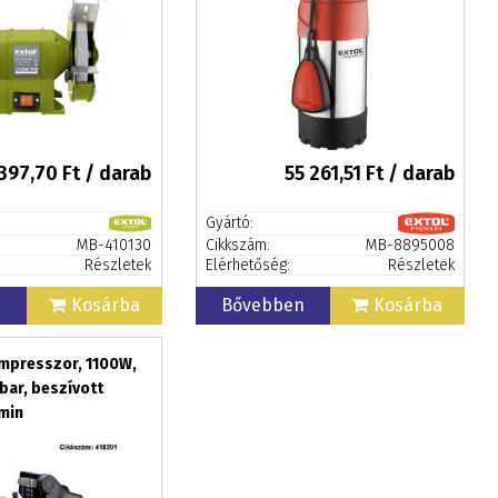
397,70
Ft / darab
55 261,51
Ft / darab
Gyártó:
MB-410130
Cikkszám:
MB-8895008
Részletek
Elérhetőség:
Részletek
n
Kosárba
Bővebben
Kosárba
mpresszor, 1100W,
 bar, beszívott
/min