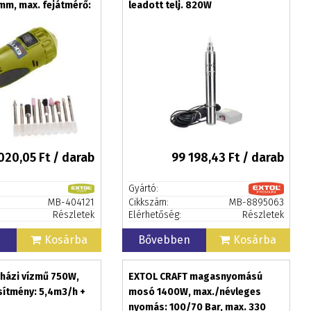
mm, max. fejátmérő:
leadott telj. 820W
020,05
Ft / darab
99 198,43
Ft / darab
Gyártó:
MB-404121
Cikkszám:
MB-8895063
Részletek
Elérhetőség:
Részletek
n
Kosárba
Bővebben
Kosárba
házi vízmű 750W,
EXTOL CRAFT magasnyomású
esítmény: 5,4m3/h +
mosó 1400W, max./névleges
nyomás: 100/70 Bar, max. 330