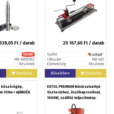
838,05
Ft / darab
20 167,60
Ft / darab
Gyártó:
MB-8895062
Cikkszám:
MB-687
Részletek
Elérhetőség:
Részletek
n
Kosárba
Bővebben
Kosárba
s köszörűgép,
EXTOL PREMIUM Búvárszivattyú
m 350w + AJÁNDÉK
tiszta vízhez, úszókapcsolóval,
1000W, szállító teljesítmény:
5,5m3/h