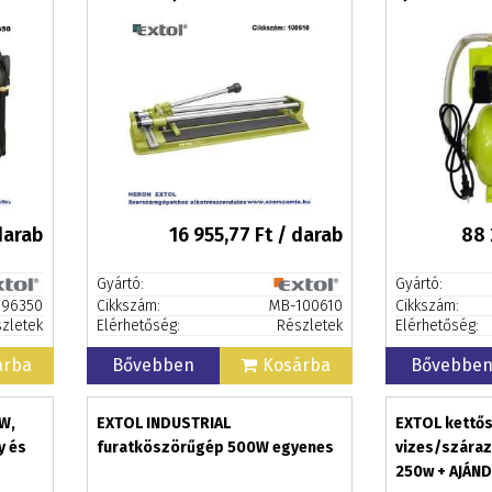
darab
16 955,77
Ft / darab
88 
Gyártó:
Gyártó:
96350
Cikkszám:
MB-100610
Cikkszám:
zletek
Elérhetőség:
Részletek
Elérhetőség:
árba
Bővebben
Kosárba
Bővebbe
W,
EXTOL INDUSTRIAL
EXTOL kettő
y és
furatköszörűgép 500W egyenes
vizes/szár
250w + AJÁN