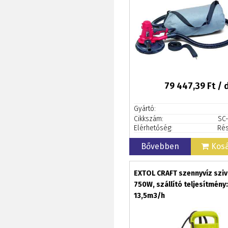
79 447,39
Ft / 
Gyártó:
Cikkszám:
SC
Elérhetőség:
Rés
Bővebben
Kos
EXTOL CRAFT szennyvíz sziv
750W, szállító teljesítmény:
13,5m3/h