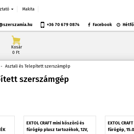
oztató
Makita
@szerszamia.hu
+36 70 679 0874
Facebook
Hétfő
Kosár
0 Ft
-
Asztali és Telepített szerszámgép
pített szerszámgép
EXTOL CRAFT mini köszörű és
EXTOL CRAFT 
DÉK
fúrógép plusz tartozékok, 12V,
fúrógép, 15.