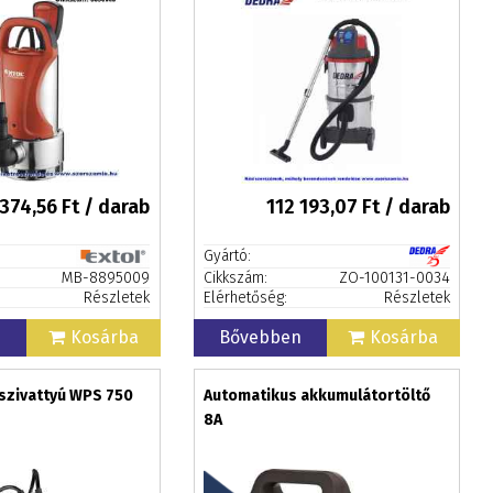
 374,56
Ft / darab
112 193,07
Ft / darab
Gyártó:
MB-8895009
Cikkszám:
ZO-100131-0034
Részletek
Elérhetőség:
Részletek
n
Kosárba
Bővebben
Kosárba
szivattyú WPS 750
Automatikus akkumulátortöltő
8A