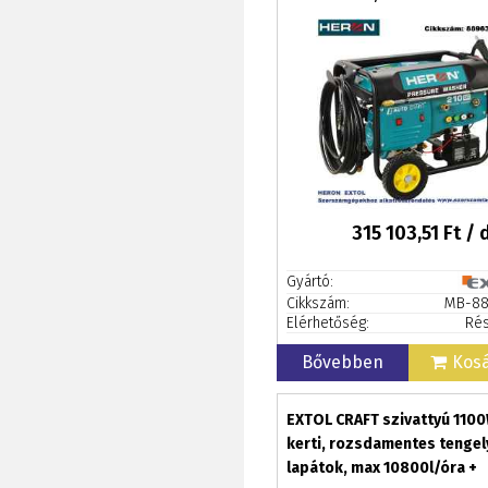
önindítóval + AJÁNDÉK
315 103,51
Ft / 
Gyártó:
Cikkszám:
MB-88
Elérhetőség:
Rés
Bővebben
Kos
EXTOL CRAFT szivattyú 1100
kerti, rozsdamentes tengel
lapátok, max 10800l/óra +