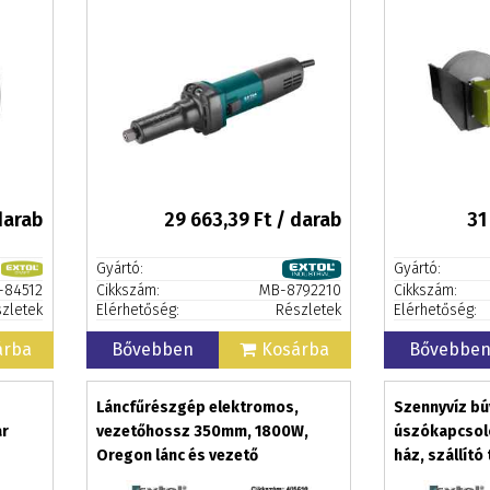
darab
29 663,39
Ft / darab
31
Gyártó:
Gyártó:
-84512
Cikkszám:
MB-8792210
Cikkszám:
zletek
Elérhetőség:
Részletek
Elérhetőség:
árba
Bővebben
Kosárba
Bővebbe
Láncfűrészgép elektromos,
Szennyvíz bú
ar
vezetőhossz 350mm, 1800W,
úszókapcsoló
Oregon lánc és vezető
ház, szállító
18,5m3/h, ma