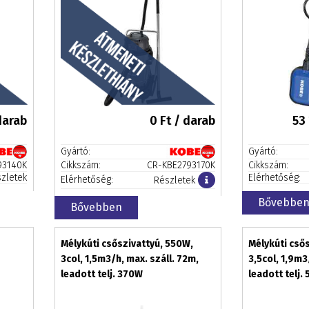
darab
0
Ft / darab
53
Gyártó:
Gyártó:
93140K
Cikkszám:
CR-KBE2793170K
Cikkszám:
zletek
Elérhetőség:
Elérhetőség:
Részletek
Bővebbe
Bővebben
Mélykúti csőszivattyú, 550W,
Mélykúti cső
3col, 1,5m3/h, max. száll. 72m,
3,5col, 1,9m3
leadott telj. 370W
leadott telj.