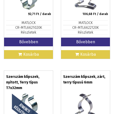
92,71
Ft / darab
106,68
Ft / darab
MATLOCK
MATLOCK
CR-MTL6621020K
CR-MTL6622120K
Részletek
Részletek
Bővebben
Bővebben
Kosárba
Kosárba
Szerszám klipszek,
Szerszám klipszek, zárt,
nyitott, Terry típus
terry típusú 6mm
T7x32mm