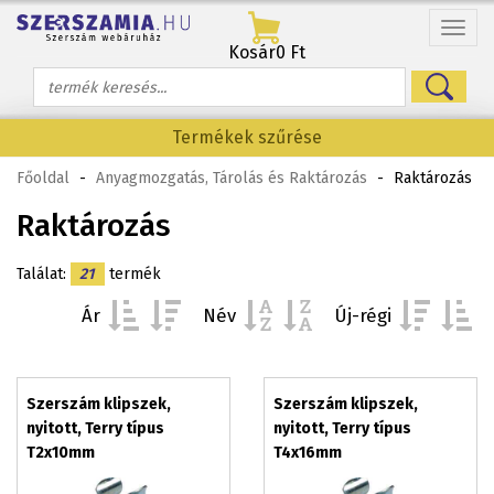
Menü
Kosár
0 Ft
Termékek szűrése
Főoldal
-
Anyagmozgatás, Tárolás és Raktározás
-
Raktározás
Raktározás
Találat:
21
termék
Ár
Név
Új-régi
Szerszám klipszek,
Szerszám klipszek,
nyitott, Terry típus
nyitott, Terry típus
T2x10mm
T4x16mm