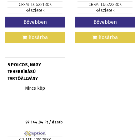
CR-MTL6622180K
CR-MTL6622280K
Részletek
Részletek
Bővebben
Bővebben
Kosárba
Kosárba
5 POLCOS, NAGY
TEHERBÍRÁSÚ
TARTÓÁLLVÁNY
1770X900X450MM 265KG
Nincs kép
POLCONKÉNT
97 144,84
Ft / darab
CR-MTL4051788K