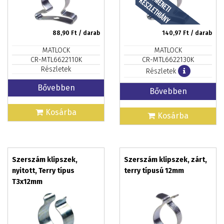
88,90
Ft / darab
140,97
Ft / darab
MATLOCK
MATLOCK
CR-MTL6622110K
CR-MTL6622130K
Részletek
Részletek
Bővebben
Bővebben
Kosárba
Kosárba
Szerszám klipszek,
Szerszám klipszek, zárt,
nyitott, Terry típus
terry típusú 12mm
T3x12mm