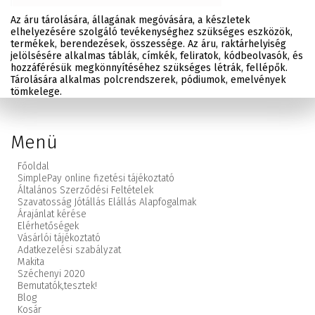
Az áru tárolására, állagának megóvására, a készletek
elhelyezésére szolgáló tevékenységhez szükséges eszközök,
termékek, berendezések, összessége. Az áru, raktárhelyiség
jelölsésére alkalmas táblák, címkék, feliratok, kódbeolvasók, és
hozzáférésük megkönnyítéséhez szükséges létrák, fellépők.
Tárolására alkalmas polcrendszerek, pódiumok, emelvények
tömkelege.
Menü
Főoldal
SimplePay online fizetési tájékoztató
Általános Szerződési Feltételek
Szavatosság Jótállás Elállás Alapfogalmak
Árajánlat kérése
Elérhetőségek
Vásárlói tájékoztató
Adatkezelési szabályzat
Makita
Széchenyi 2020
Bemutatók,
tesztek!
Blog
Kosár