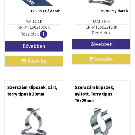
196,85
Ft / darab
76,20
Ft / darab
MATLOCK
MATLOCK
CR-MTL6621060K
CR-MTL6622100K
Részletek
Részletek
Bővebben
Bővebben
Kosárba
Kosárba
Szerszám klipszek, zárt,
Szerszám klipszek,
terry típusú 20mm
nyitott, Terry típus
T6x25mm