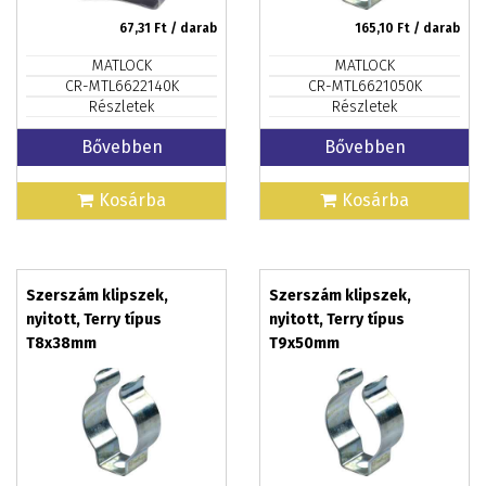
67,31
Ft / darab
165,10
Ft / darab
MATLOCK
MATLOCK
CR-MTL6622140K
CR-MTL6621050K
Részletek
Részletek
Bővebben
Bővebben
Kosárba
Kosárba
Szerszám klipszek,
Szerszám klipszek,
nyitott, Terry típus
nyitott, Terry típus
T8x38mm
T9x50mm