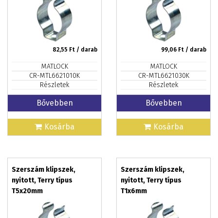
82,55
Ft / darab
99,06
Ft / darab
MATLOCK
MATLOCK
CR-MTL6621010K
CR-MTL6621030K
Részletek
Részletek
Bővebben
Bővebben
Kosárba
Kosárba
Szerszám klipszek,
Szerszám klipszek,
nyitott, Terry típus
nyitott, Terry típus
T5x20mm
T1x6mm