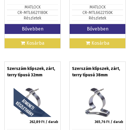
MATLOCK
MATLOCK
CR-MTL6621180K
CR-MTL6622150K
Részletek
Részletek
Bővebben
Bővebben
Kosárba
Kosárba
Szerszám klipszek, zárt,
Szerszám klipszek, zárt,
terry típusú 32mm
terry típusú 38mm
262,89
Ft / darab
365,76
Ft / darab