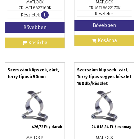
MATLOCK
MATLOCK
CR-MTL6622160K
CR-MTL6622170K
Részletek
Részletek
Bővebben
Bővebben
Kosárba
Kosárba
Szerszám klipszek, zárt,
Szerszám klipszek, zárt,
terry típusú 50mm
Terry típus vegyes készlet
160db/készlet
426,72
Ft / darab
24 818,34
Ft / csomag
MATLOCK
MATLOCK