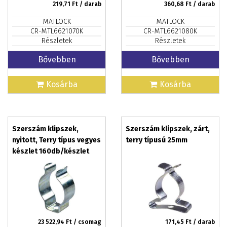
219,71
Ft / darab
360,68
Ft / darab
MATLOCK
MATLOCK
CR-MTL6621070K
CR-MTL6621080K
Részletek
Részletek
Bővebben
Bővebben
Kosárba
Kosárba
Szerszám klipszek,
Szerszám klipszek, zárt,
nyitott, Terry típus vegyes
terry típusú 25mm
készlet 160db/készlet
23 522,94
Ft / csomag
171,45
Ft / darab