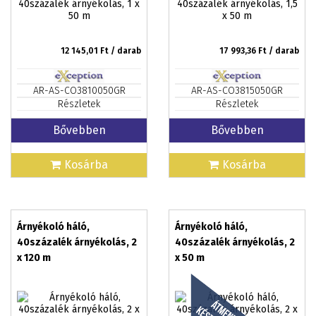
12 145,01
Ft / darab
17 993,36
Ft / darab
AR-AS-CO3810050GR
AR-AS-CO3815050GR
Részletek
Részletek
Bővebben
Bővebben
Kosárba
Kosárba
Árnyékoló háló,
Árnyékoló háló,
40százalék árnyékolás, 2
40százalék árnyékolás, 2
x 120 m
x 50 m