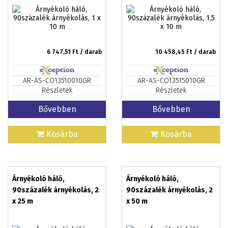
6 747,51
Ft / darab
10 458,45
Ft / darab
AR-AS-CO13510010GR
AR-AS-CO13515010GR
Részletek
Részletek
Bővebben
Bővebben
Kosárba
Kosárba
Árnyékoló háló,
Árnyékoló háló,
90százalék árnyékolás, 2
90százalék árnyékolás, 2
x 25 m
x 50 m