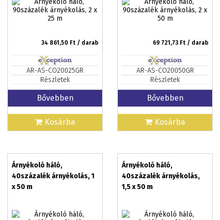
34 861,50
Ft / darab
69 721,73
Ft / darab
AR-AS-CO20025GR
AR-AS-CO20050GR
Részletek
Részletek
Bővebben
Bővebben
Kosárba
Kosárba
Árnyékoló háló,
Árnyékoló háló,
40százalék árnyékolás, 1
40százalék árnyékolás,
x 50 m
1,5 x 50 m