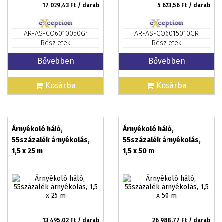
17 029,43
Ft / darab
5 623,56
Ft / darab
AR-AS-CO6010050Gr
AR-AS-CO6015010GR
Részletek
Részletek
Bővebben
Bővebben
Kosárba
Kosárba
Árnyékoló háló,
Árnyékoló háló,
55százalék árnyékolás,
55százalék árnyékolás,
1,5 x 25 m
1,5 x 50 m
13 495,02
Ft / darab
26 988,77
Ft / darab