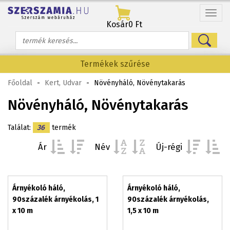
Menü
Kosár
0 Ft
Termékek szűrése
Főoldal
-
Kert, Udvar
-
Növényháló, Növénytakarás
Növényháló, Növénytakarás
Találat:
36
termék
Ár
Név
Új-régi
Árnyékoló háló,
Árnyékoló háló,
90százalék árnyékolás, 1
90százalék árnyékolás,
x 10 m
1,5 x 10 m