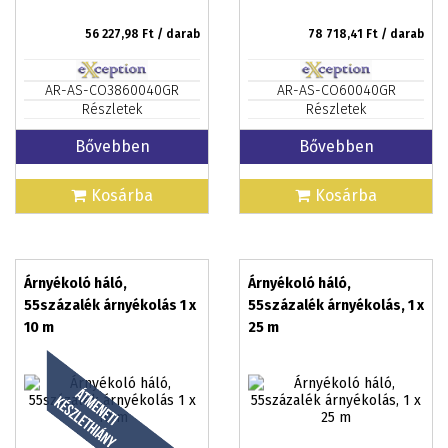
56 227,98
Ft / darab
78 718,41
Ft / darab
AR-AS-CO3860040GR
AR-AS-CO60040GR
Részletek
Részletek
Bővebben
Bővebben
Kosárba
Kosárba
Árnyékoló háló,
Árnyékoló háló,
55százalék árnyékolás 1 x
55százalék árnyékolás, 1 x
10 m
25 m