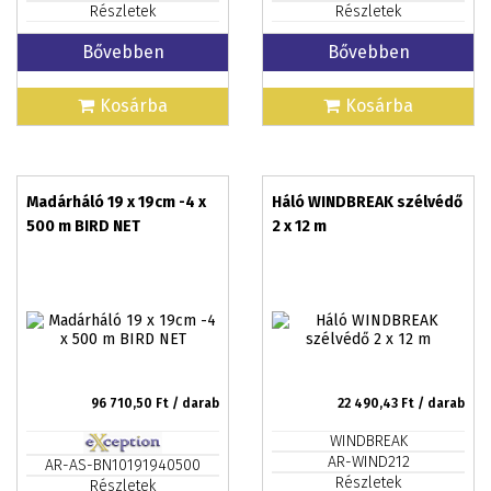
Részletek
Részletek
Bővebben
Bővebben
Kosárba
Kosárba
Madárháló 19 x 19cm -4 x
Háló WINDBREAK szélvédő
500 m BIRD NET
2 x 12 m
96 710,50
Ft / darab
22 490,43
Ft / darab
WINDBREAK
AR-WIND212
AR-AS-BN10191940500
Részletek
Részletek