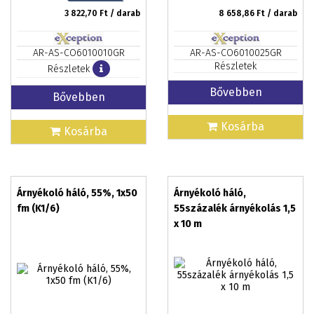
3 822,70
Ft / darab
8 658,86
Ft / darab
AR-AS-CO6010010GR
AR-AS-CO6010025GR
Részletek
Részletek
Bővebben
Bővebben
Kosárba
Kosárba
Árnyékoló háló, 55%, 1x50
Árnyékoló háló,
fm (K1/6)
55százalék árnyékolás 1,5
x 10 m