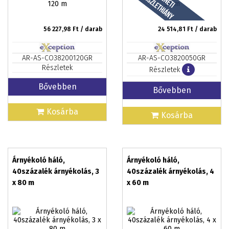
56 227,98
Ft / darab
24 514,81
Ft / darab
AR-AS-CO38200120GR
AR-AS-CO3820050GR
Részletek
Részletek
Bővebben
Bővebben
Kosárba
Kosárba
Árnyékoló háló,
Árnyékoló háló,
40százalék árnyékolás, 3
40százalék árnyékolás, 4
x 80 m
x 60 m