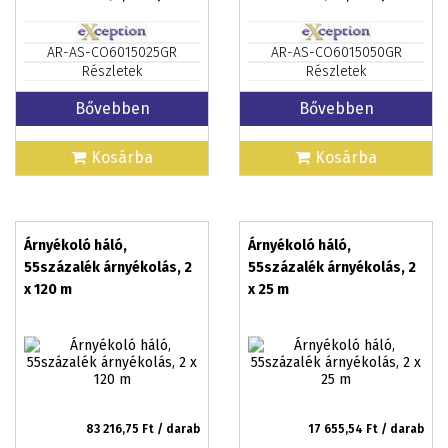
AR-AS-CO6015025GR
AR-AS-CO6015050GR
Részletek
Részletek
Bővebben
Bővebben
Kosárba
Kosárba
Árnyékoló háló,
Árnyékoló háló,
55százalék árnyékolás, 2
55százalék árnyékolás, 2
x 120 m
x 25 m
83 216,75
Ft / darab
17 655,54
Ft / darab