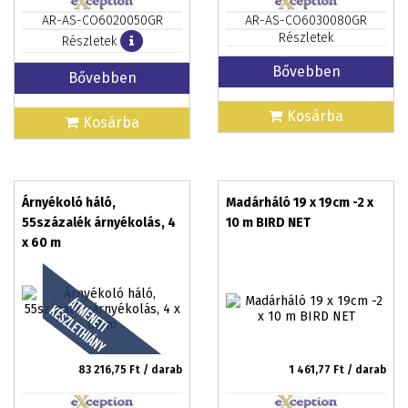
AR-AS-CO6020050GR
AR-AS-CO6030080GR
Részletek
Részletek
Bővebben
Bővebben
Kosárba
Kosárba
Árnyékoló háló,
Madárháló 19 x 19cm -2 x
55százalék árnyékolás, 4
10 m BIRD NET
x 60 m
83 216,75
Ft / darab
1 461,77
Ft / darab