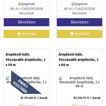
AR-AS-CO60200120GR
AR-AS-CO6020025GR
Részletek
Részletek
Bővebben
Bővebben
Kosárba
Kosárba
Árnyékoló háló,
Árnyékoló háló,
55százalék árnyékolás, 2
55százalék árnyékolás, 3
x 50 m
x 80 m
35 311,08
Ft / darab
83 216,75
Ft / darab