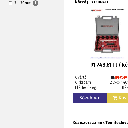
körző JLB330PACC
3 - 30mm
1
91 748,61
Ft / ké
Gyártó:
Cikkszám:
ZO-04140
Elérhetőség:
Rés
Bővebben
Kos
Kéziszerszámok Tömítéskiv