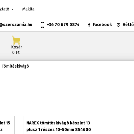
oztató
Makita
@szerszamia.hu
+36 70 679 0874
Facebook
Hétfő
Kosár
0 Ft
Tömítéskivágó
et 15
NAREX tömítéskivágó készlet 13
sz
plusz 1 részes 10-50mm 854600