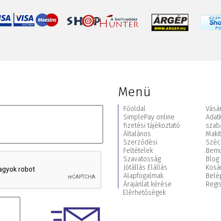
Menü
Főoldal
Vásár
SimplePay online
Adat
fizetési tájékoztató
szab
Általános
Maki
Szerződési
Széc
Feltételek
Bemu
Szavatosság
Blog
Jótállás Elállás
Kosá
Alapfogalmak
Belé
Árajánlat kérése
Regis
Elérhetőségek