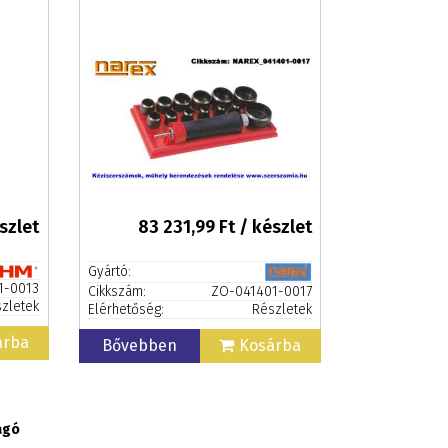
szlet
83 231,99
Ft / készlet
Gyártó:
1-0013
Cikkszám:
ZO-041401-0017
zletek
Elérhetőség:
Részletek
árba
Bővebben
Kosárba
ágó