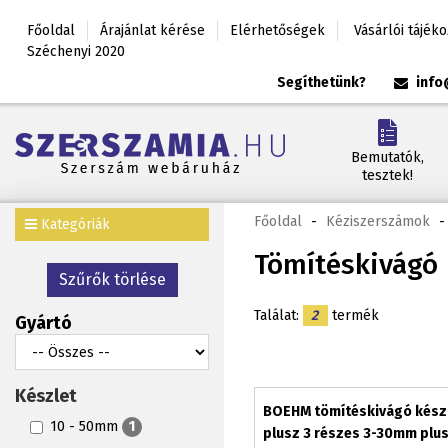
Főoldal
Árajánlat kérése
Elérhetőségek
Vásárlói tájék
Széchenyi 2020
Segíthetünk?
info
Bemutatók,
tesztek!
Főoldal
-
Kéziszerszámok
-
Kategóriák
Tömítéskivágó
Szűrők törlése
Találat:
2
termék
Gyártó
Készlet
BOEHM tömítéskivágó készl
10 - 50mm
1
plusz 3 részes 3-30mm plu