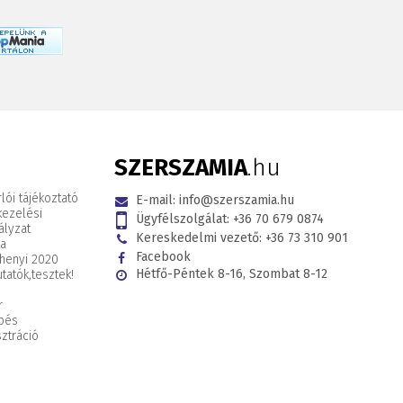
SZERSZAMIA
.hu
lói tájékoztató
E-mail:
info@szerszamia.hu
kezelési
Ügyfélszolgálat:
+36 70 679 0874
ályzat
Kereskedelmi vezető:
+36 73 310 901
ta
Facebook
henyi 2020
Hétfő-Péntek 8-16, Szombat 8-12
tatók,
tesztek!
r
pés
ztráció