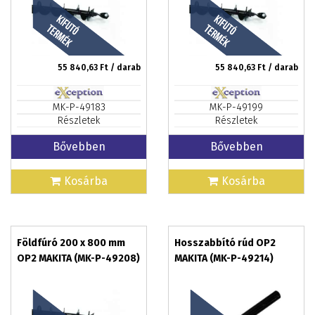
55 840,63
Ft / darab
55 840,63
Ft / darab
MK-P-49183
MK-P-49199
Részletek
Részletek
Bővebben
Bővebben
Kosárba
Kosárba
Földfúró 200 x 800 mm
Hosszabbító rúd OP2
OP2 MAKITA (MK-P-49208)
MAKITA (MK-P-49214)