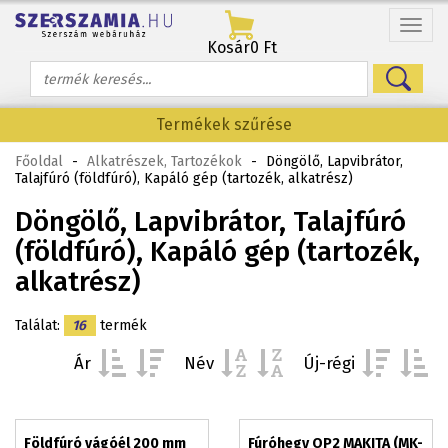
Menü
Kosár
0 Ft
Termékek szűrése
Főoldal
-
Alkatrészek, Tartozékok
-
Döngölő, Lapvibrátor,
Talajfúró (földfúró), Kapáló gép (tartozék, alkatrész)
Döngölő, Lapvibrátor, Talajfúró
(földfúró), Kapáló gép (tartozék,
alkatrész)
Találat:
16
termék
Ár
Név
Új-régi
Földfúró vágóél 200 mm
Fúróhegy OP2 MAKITA (MK-