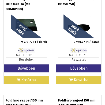
OP2 MAKITA (MK-
BB750750)
BB600180)
9 970,77
Ft / darab
9 970,77
Ft / darab
MK-BB600180
MK-BB750750
Részletek
Részletek
Bővebben
Bővebben
Kosárba
Kosárba
Földfúró vágóél 100 mm
Földfúró vágóél 150 mm