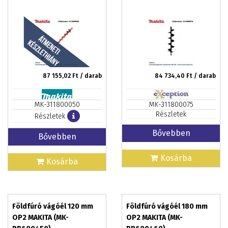
87 155,02
Ft / darab
84 734,40
Ft / darab
MK-311800050
MK-311800075
Részletek
Részletek
Bővebben
Bővebben
Kosárba
Kosárba
Földfúró vágóél 120 mm
Földfúró vágóél 180 mm
OP2 MAKITA (MK-
OP2 MAKITA (MK-