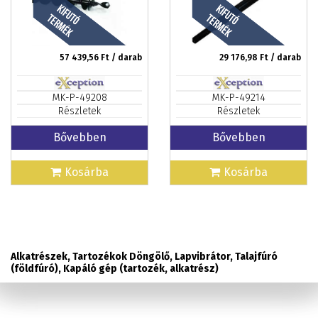
57 439,56
Ft / darab
29 176,98
Ft / darab
MK-P-49208
MK-P-49214
Részletek
Részletek
Bővebben
Bővebben
Kosárba
Kosárba
Alkatrészek, Tartozékok Döngölő, Lapvibrátor, Talajfúró
(földfúró), Kapáló gép (tartozék, alkatrész)