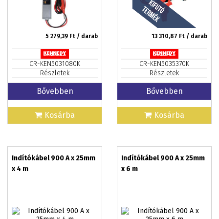
5 279,39
Ft / darab
13 310,87
Ft / darab
CR-KEN5031080K
CR-KEN5035370K
Részletek
Részletek
Bővebben
Bővebben
Kosárba
Kosárba
Indítókábel 900 A x 25mm
Indítókábel 900 A x 25mm
x 4 m
x 6 m