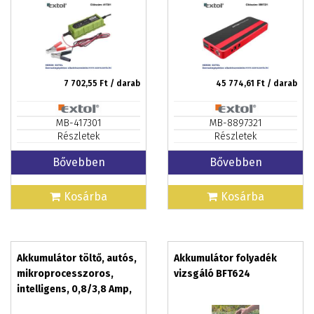
12V/6V
polimer akkuval plusz
power bank 5V és 19V,
700A + AJÁNDÉK
7 702,55
Ft / darab
45 774,61
Ft / darab
MB-417301
MB-8897321
Részletek
Részletek
Bővebben
Bővebben
Kosárba
Kosárba
Akkumulátor töltő, autós,
Akkumulátor folyadék
mikroprocesszoros,
vizsgáló BFT624
intelligens, 0,8/3,8 Amp,
DC 12V/6V EXTOL CRAFT +