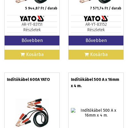
5 944,87
Ft / darab
7 571,74
Ft / darab
AR-YT-83151
AR-YT-83152
Részletek
Részletek
Bővebben
Bővebben
Kosárba
Kosárba
Indítókábel 600A YATO
Indítókábel 500 A x 16mm
x 4 m.