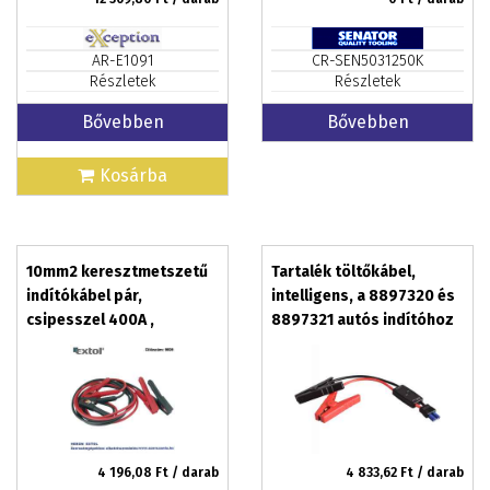
AR-E1091
CR-SEN5031250K
Részletek
Részletek
Bővebben
Bővebben
Kosárba
10mm2 keresztmetszetű
Tartalék töltőkábel,
indítókábel pár,
intelligens, a 8897320 és
csipesszel 400A ,
8897321 autós indítóhoz
kábelhossz: 3,5m, átmérő:
9 mm EXTOL CRAFT
4 196,08
Ft / darab
4 833,62
Ft / darab