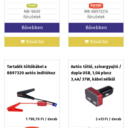
MB-9609
MB-8897321A
Részletek
Részletek
Bővebben
Bővebben
Kosárba
Kosárba
Tartalék töltőkábel a
Autós töltő, szivargyujtó /
8897320 autós indítóhoz
dupla USB, 1,0A plusz
3,4A/ 37W, kábel nélkül
1 790,70
Ft / darab
2 413
Ft / darab