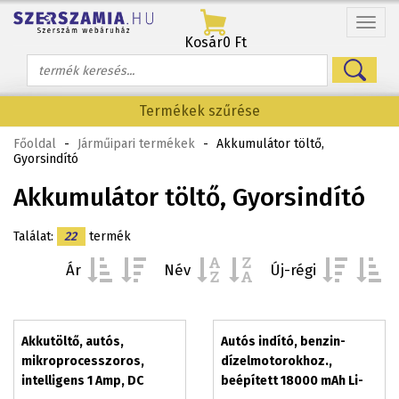
Menü
Kosár
0 Ft
Termékek szűrése
Főoldal
-
Járműipari termékek
-
Akkumulátor töltő,
Gyorsindító
Akkumulátor töltő, Gyorsindító
Találat:
22
termék
Ár
Név
Új-régi
Akkutöltő, autós,
Autós indító, benzin-
mikroprocesszoros,
dízelmotorokhoz.,
intelligens 1 Amp, DC
beépített 18000 mAh Li-