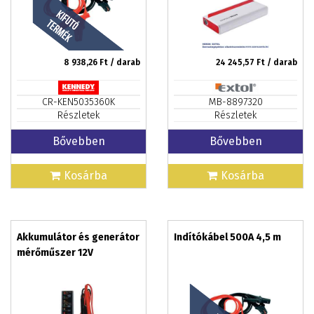
AJÁNDÉK
8 938,26
Ft / darab
24 245,57
Ft / darab
CR-KEN5035360K
MB-8897320
Részletek
Részletek
Bővebben
Bővebben
Kosárba
Kosárba
Akkumulátor és generátor
Indítókábel 500A 4,5 m
mérőműszer 12V