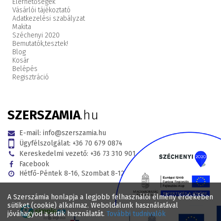
Elérhetőségek
Vásárlói tájékoztató
Adatkezelési szabályzat
Makita
Széchenyi 2020
Bemutatók,
tesztek!
Blog
Kosár
Belépés
Regisztráció
SZERSZAMIA
.hu
E-mail:
info@szerszamia.hu
Ügyfélszolgálat:
+36 70 679 0874
Kereskedelmi vezető:
+36 73 310 901
Facebook
Hétfő-Péntek 8-16, Szombat 8-12
A Szerszámia honlapja a legjobb felhasználói élmény érdekében
sütiket (cookie) alkalmaz. Weboldalunk használatával
jóváhagyod a sütik használatát.
További tudnivalók