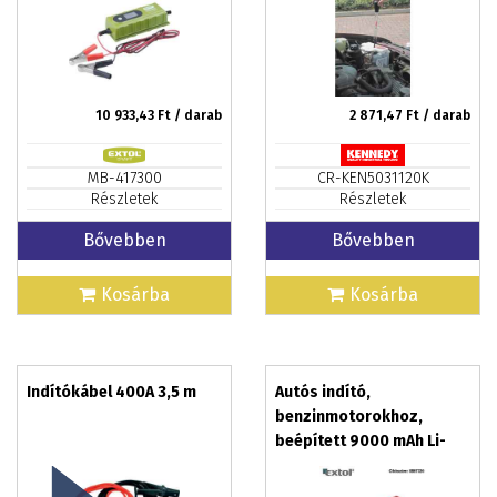
AJÁNDÉK
10 933,43
Ft / darab
2 871,47
Ft / darab
MB-417300
CR-KEN5031120K
Részletek
Részletek
Bővebben
Bővebben
Kosárba
Kosárba
Indítókábel 400A 3,5 m
Autós indító,
benzinmotorokhoz,
beépített 9000 mAh Li-
polimer akkuval plusz
power bank 5V, 400A +