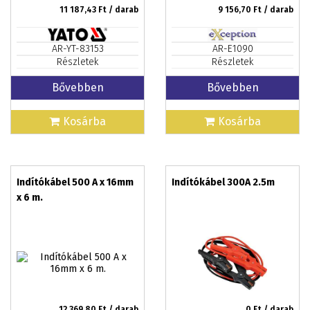
11 187,43
Ft / darab
9 156,70
Ft / darab
AR-YT-83153
AR-E1090
Részletek
Részletek
Bővebben
Bővebben
Kosárba
Kosárba
Indítókábel 500 A x 16mm
Indítókábel 300A 2.5m
x 6 m.
12 369,80
Ft / darab
0
Ft / darab