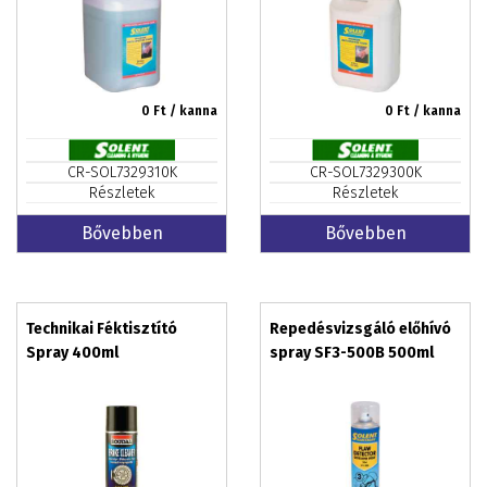
0
Ft / kanna
0
Ft / kanna
CR-SOL7329310K
CR-SOL7329300K
Részletek
Részletek
Bővebben
Bővebben
Technikai Féktisztító
Repedésvizsgáló előhívó
Spray 400ml
spray SF3-500B 500ml