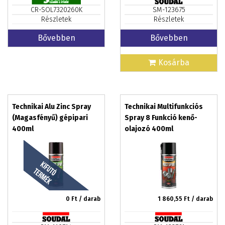
CR-SOL7320260K
SM-123675
Részletek
Részletek
Bővebben
Bővebben
Kosárba
Technikai Alu Zinc Spray
Technikai Multifunkciós
(Magasfényű) gépipari
Spray 8 Funkció kenő-
400ml
olajozó 400ml
0
Ft / darab
1 860,55
Ft / darab