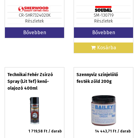
CR-SHR7324020K
SM-130719
Részletek
Részletek
Bővebben
Bővebben
Kosárba
Technikai Fehér Zsírzó
Szennyvíz színjelölő
Spray (Lit Tef) kenő-
festék zöld 200g
olajozó 400ml
1 719,58
Ft / darab
14 443,71
Ft / darab