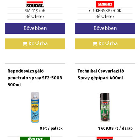
SM-119706
CR-KEN5887700K
Részletek
Részletek
Bővebben
Bővebben
Kosárba
Kosárba
Repedésvizsgáló
Technikai Csavarlazító
penetralo spray SF2-500B
Spray gépipari 400ml
500ml
0
Ft / palack
1 609,09
Ft / darab