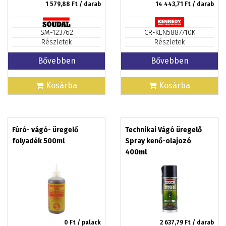
1 579,88
Ft / darab
14 443,71
Ft / darab
SM-123762
CR-KEN5887710K
Részletek
Részletek
Bővebben
Bővebben
Kosárba
Kosárba
Fúró- vágó- üregelő
Technikai Vágó üregelő
folyadék 500ml
Spray kenő-olajozó
400ml
0
Ft / palack
2 637,79
Ft / darab