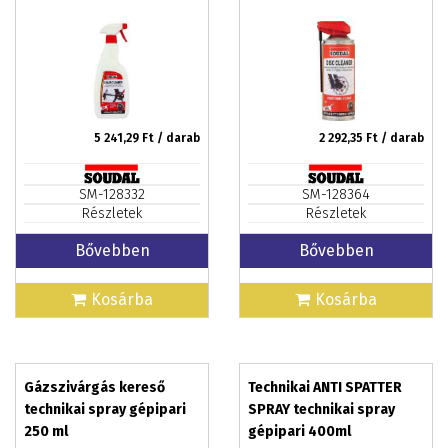
5 241,29
Ft / darab
2 292,35
Ft / darab
SM-128332
SM-128364
Részletek
Részletek
Bővebben
Bővebben
Kosárba
Kosárba
Gázszivárgás kereső
Technikai ANTI SPATTER
technikai spray gépipari
SPRAY technikai spray
250 ml
gépipari 400ml