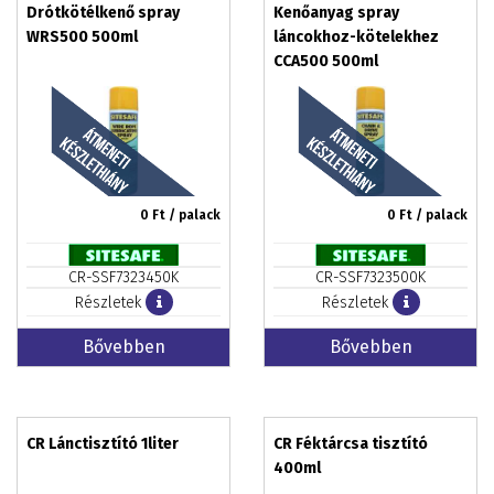
Drótkötélkenő spray
Kenőanyag spray
WRS500 500ml
láncokhoz-kötelekhez
CCA500 500ml
0
Ft / palack
0
Ft / palack
CR-SSF7323450K
CR-SSF7323500K
Részletek
Részletek
Bővebben
Bővebben
CR Lánctisztító 1liter
CR Féktárcsa tisztító
400ml