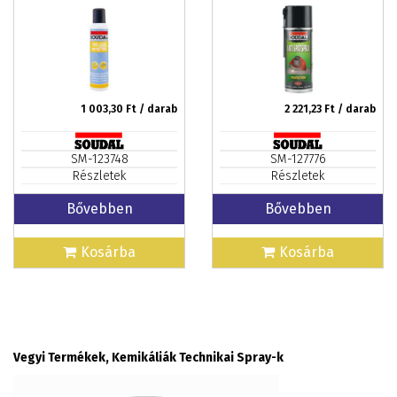
1 003,30
Ft / darab
2 221,23
Ft / darab
SM-123748
SM-127776
Részletek
Részletek
Bővebben
Bővebben
Kosárba
Kosárba
Vegyi Termékek, Kemikáliák Technikai Spray-k