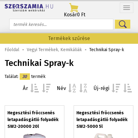
Menü
Kosár
0 Ft
Termékek szűrése
Főoldal
-
Vegyi Termékek, Kemikáliák
-
Technikai Spray-k
Technikai Spray-k
Találat:
30
termék
Ár
Név
Új-régi
Hegesztési fröccsenés
Hegesztési fröccsenés
letapadásgátló folyadék
letapadásgátló folyadék
SW2-20000 20l
SW2-5000 5l