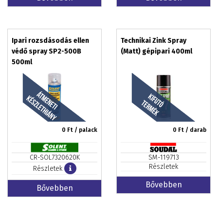
Ipari rozsdásodás ellen
Technikai Zink Spray
védő spray SP2-500B
(Matt) gépipari 400ml
500ml
0
Ft / palack
0
Ft / darab
CR-SOL7320620K
SM-119713
Részletek
Részletek
Bővebben
Bővebben