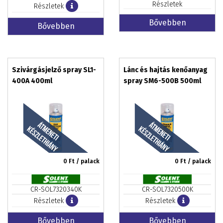
Részletek
Részletek
Bővebben
Bővebben
Szivárgásjelző spray SL1-
Lánc és hajtás kenőanyag
400A 400ml
spray SM6-500B 500ml
0
Ft / palack
0
Ft / palack
CR-SOL7320340K
CR-SOL7320500K
Részletek
Részletek
Bővebben
Bővebben