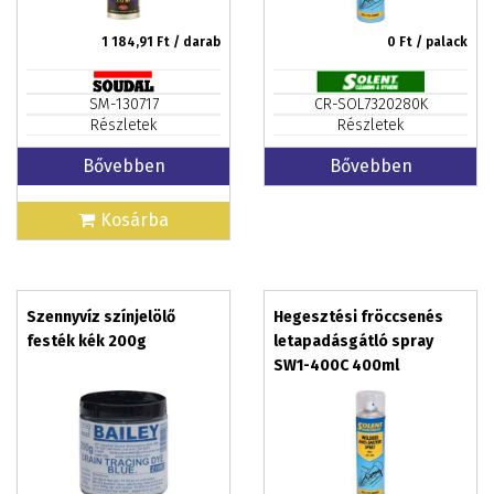
1 184,91
Ft / darab
0
Ft / palack
SM-130717
CR-SOL7320280K
Részletek
Részletek
Bővebben
Bővebben
Kosárba
Szennyvíz színjelölő
Hegesztési fröccsenés
festék kék 200g
letapadásgátló spray
SW1-400C 400ml