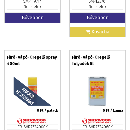
SM-119714
SM-123761
Részletek
Részletek
Bővebben
Bővebben
Kosárba
Fúró- vágó- üregelő spray
Fúró- vágó- üregelő
400ml
folyadék 5l
0
Ft / palack
0
Ft / kanna
CR-SHR7324000K
CR-SHR7324060K