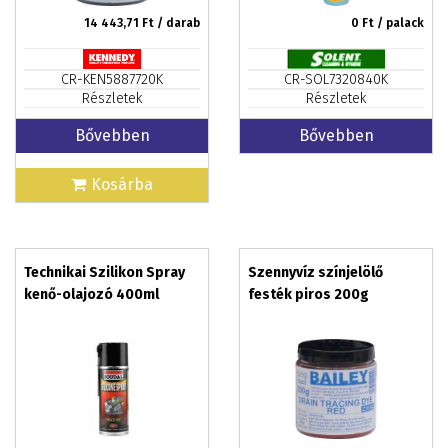
14 443,71
Ft / darab
0
Ft / palack
CR-KEN5887720K
CR-SOL7320840K
Részletek
Részletek
Bővebben
Bővebben
Kosárba
Technikai Szilikon Spray
Szennyvíz színjelölő
kenő-olajozó 400ml
festék piros 200g