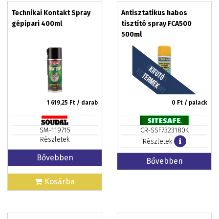
Technikai Kontakt Spray
Antisztatikus habos
gépipari 400ml
tisztító spray FCA500
500ml
1 619,25
Ft / darab
0
Ft / palack
SM-119715
CR-SSF7323180K
Részletek
Részletek
Bővebben
Bővebben
Kosárba