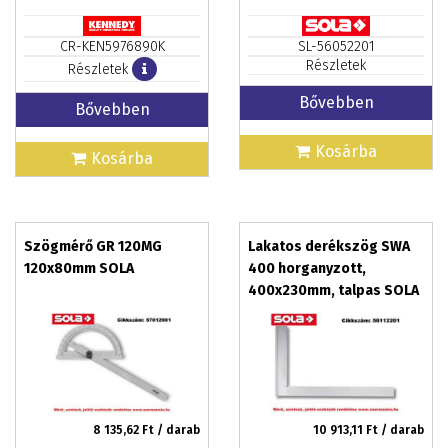
CR-KEN5976890K
SL-56052201
Részletek
Részletek
Bővebben
Bővebben
Kosárba
Kosárba
Szögmérő GR 120MG
Lakatos derékszög SWA
120x80mm SOLA
400 horganyzott,
400x230mm, talpas SOLA
8 135,62
Ft / darab
10 913,11
Ft / darab