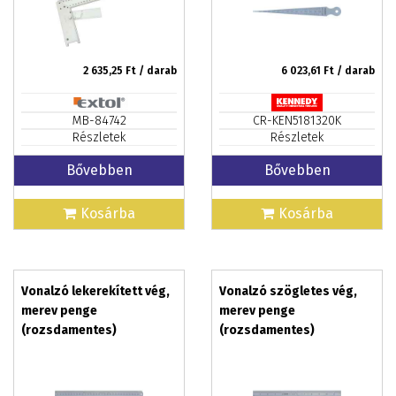
2 635,25
Ft / darab
6 023,61
Ft / darab
MB-84742
CR-KEN5181320K
Részletek
Részletek
Bővebben
Bővebben
Kosárba
Kosárba
Vonalzó lekerekített vég,
Vonalzó szögletes vég,
merev penge
merev penge
(rozsdamentes)
(rozsdamentes)
150mm/6col
150mm/6col