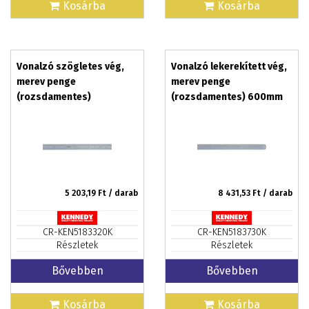
Kosárba
Kosárba
Vonalzó szögletes vég,
Vonalzó lekerekített vég,
merev penge
merev penge
(rozsdamentes)
(rozsdamentes) 600mm
300mm/12col
5 203,19
Ft / darab
8 431,53
Ft / darab
CR-KEN5183320K
CR-KEN5183730K
Részletek
Részletek
Bővebben
Bővebben
Kosárba
Kosárba