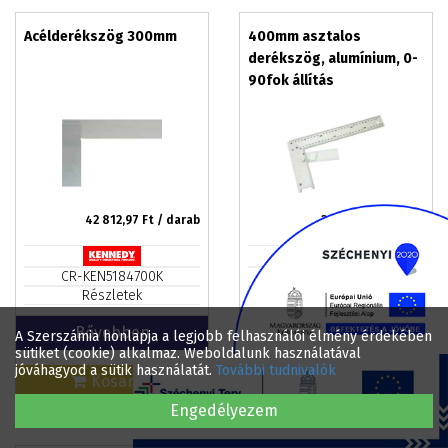
Acélderékszög 300mm
400mm asztalos
derékszög, alumínium, 0-
90fok állítás
42 812,97
Ft / darab
3 232,15
Ft / darab
CR-KEN5184700K
MB-84743
Részletek
Részletek
Bővebben
Bővebben
A Szerszámia honlapja a legjobb felhasználói élmény érdekében
sütiket (cookie) alkalmaz. Weboldalunk használatával
jóváhagyod a sütik használatát.
További tudnivalók
Kosárba
Kosárba
Engedélyezem