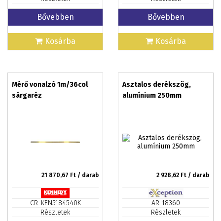
Bővebben
Bővebben
Kosárba
Kosárba
Mérő vonalzó 1m/36col
Asztalos derékszög,
sárgaréz
alumínium 250mm
21 870,67
Ft / darab
2 928,62
Ft / darab
CR-KEN5184540K
AR-18360
Részletek
Részletek