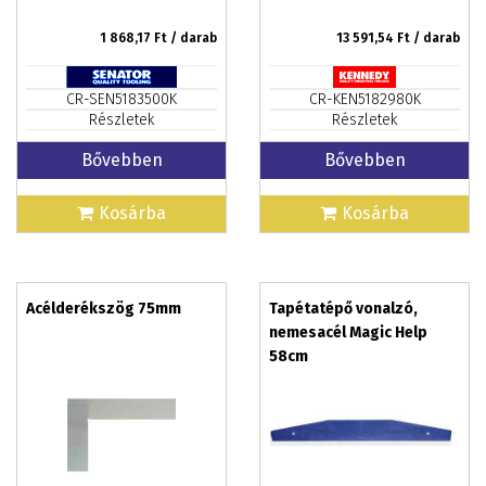
1 868,17
Ft / darab
13 591,54
Ft / darab
CR-SEN5183500K
CR-KEN5182980K
Részletek
Részletek
Bővebben
Bővebben
Kosárba
Kosárba
Acélderékszög 75mm
Tapétatépő vonalzó,
nemesacél Magic Help
58cm