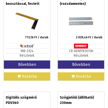
beosztással, festett
(rozsdamentes)
alumínium
150mm/6col
772,16
Ft / darab
2 029,46
Ft / darab
MB-3324
CR-KEN5183010K
Részletek
Részletek
Bővebben
Bővebben
Kosárba
Kosárba
Digitális szögmérő
Szögjelölő (állítható)
PDV360
230mm