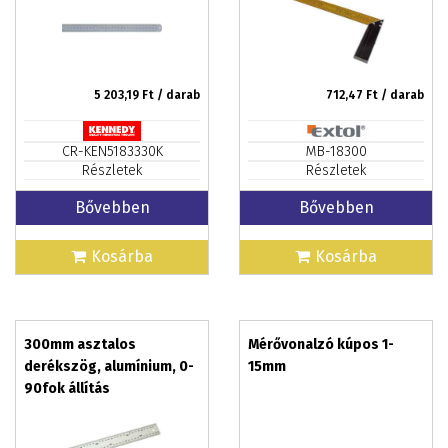
5 203,19
Ft / darab
712,47
Ft / darab
CR-KEN5183330K
MB-18300
Részletek
Részletek
Bővebben
Bővebben
Kosárba
Kosárba
300mm asztalos
Mérővonalzó kúpos 1-
derékszög, alumínium, 0-
15mm
90fok állítás