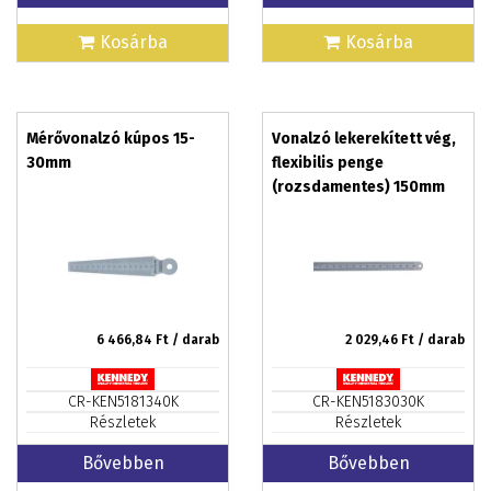
Kosárba
Kosárba
Mérővonalzó kúpos 15-
Vonalzó lekerekített vég,
30mm
flexibilis penge
(rozsdamentes) 150mm
6 466,84
Ft / darab
2 029,46
Ft / darab
CR-KEN5181340K
CR-KEN5183030K
Részletek
Részletek
Bővebben
Bővebben