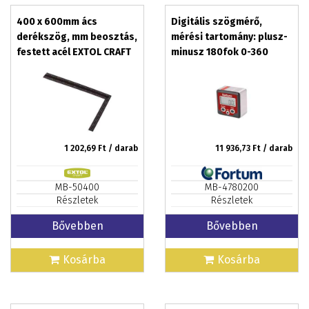
400 x 600mm ács
Digitális szögmérő,
derékszög, mm beosztás,
mérési tartomány: plusz-
festett acél EXTOL CRAFT
minusz 180fok 0-360
FORTUM
1 202,69
Ft / darab
11 936,73
Ft / darab
MB-50400
MB-4780200
Részletek
Részletek
Bővebben
Bővebben
Kosárba
Kosárba