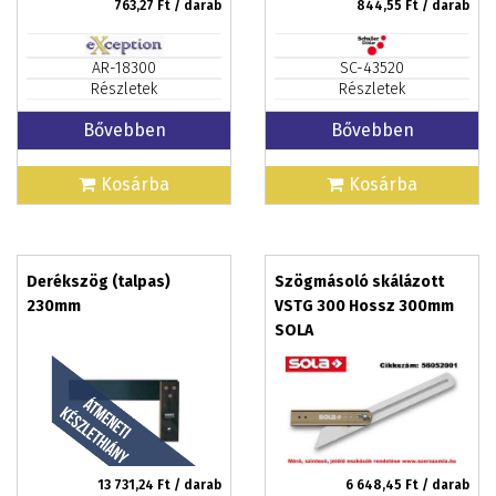
763,27
Ft / darab
844,55
Ft / darab
AR-18300
SC-43520
Részletek
Részletek
Bővebben
Bővebben
Kosárba
Kosárba
Derékszög (talpas)
Szögmásoló skálázott
230mm
VSTG 300 Hossz 300mm
SOLA
13 731,24
Ft / darab
6 648,45
Ft / darab