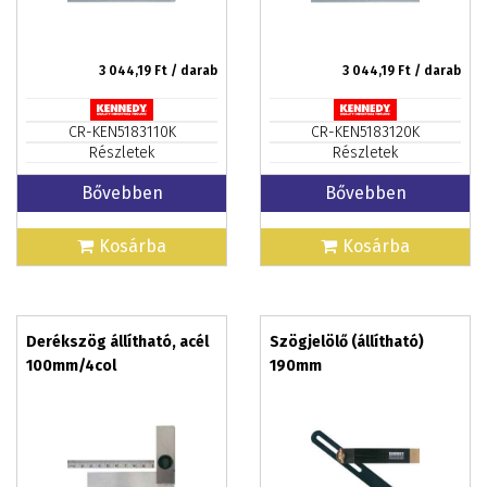
3 044,19
Ft / darab
3 044,19
Ft / darab
CR-KEN5183110K
CR-KEN5183120K
Részletek
Részletek
Bővebben
Bővebben
Kosárba
Kosárba
Derékszög állítható, acél
Szögjelölő (állítható)
100mm/4col
190mm