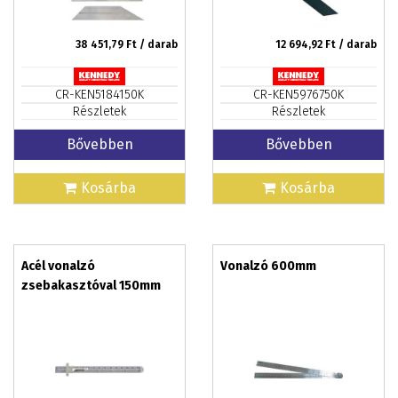
38 451,79
Ft / darab
12 694,92
Ft / darab
CR-KEN5184150K
CR-KEN5976750K
Részletek
Részletek
Bővebben
Bővebben
Kosárba
Kosárba
Acél vonalzó
Vonalzó 600mm
zsebakasztóval 150mm