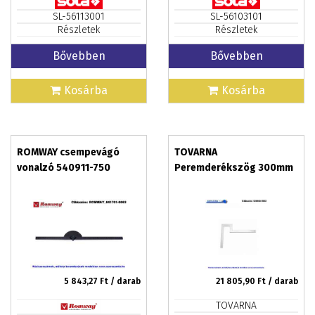
SL-56113001
SL-56103101
Részletek
Részletek
Bővebben
Bővebben
Kosárba
Kosárba
ROMWAY csempevágó
TOVARNA
vonalzó 540911-750
Peremderékszög 300mm
5 843,27
Ft / darab
21 805,90
Ft / darab
TOVARNA