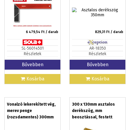
6 479,54
Ft / darab
829,31
Ft / darab
SL-56014501
AR-18350
Részletek
Részletek
Bővebben
Bővebben
Kosárba
Kosárba
Vonalzó lekerekített vég,
300 x 130mm asztalos
merev penge
derékszög, mm
(rozsdamentes) 300mm
beosztással, festett
alumínium