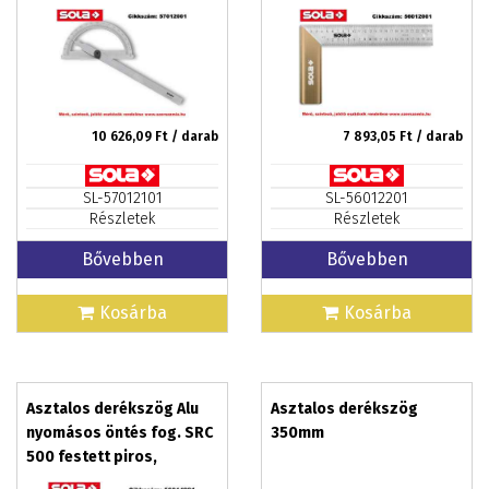
SOLA
10 626,09
Ft / darab
7 893,05
Ft / darab
SL-57012101
SL-56012201
Részletek
Részletek
Bővebben
Bővebben
Kosárba
Kosárba
Asztalos derékszög Alu
Asztalos derékszög
nyomásos öntés fog. SRC
350mm
500 festett piros,
500x170mm SOLA