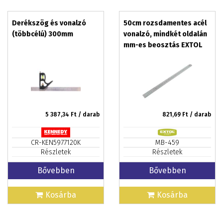
Derékszög és vonalzó
50cm rozsdamentes acél
(többcélú) 300mm
vonalzó, mindkét oldalán
mm-es beosztás EXTOL
5 387,34
Ft / darab
821,69
Ft / darab
CR-KEN5977120K
MB-459
Részletek
Részletek
Bővebben
Bővebben
Kosárba
Kosárba