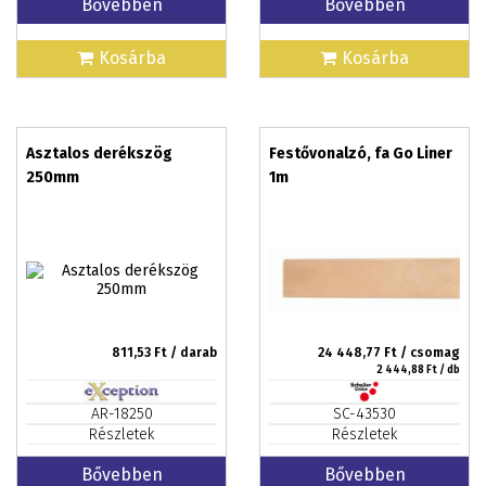
Bővebben
Bővebben
Kosárba
Kosárba
Asztalos derékszög
Festővonalzó, fa Go Liner
250mm
1m
811,53
Ft / darab
24 448,77
Ft / csomag
2 444,88
Ft / db
AR-18250
SC-43530
Részletek
Részletek
Bővebben
Bővebben