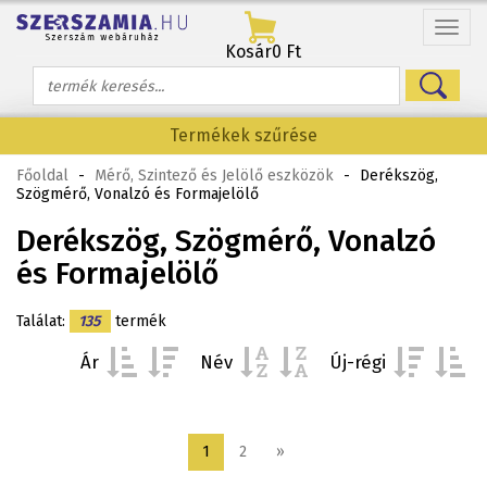
Menü
Kosár
0 Ft
Termékek szűrése
Főoldal
-
Mérő, Szintező és Jelölő eszközök
-
Derékszög,
Szögmérő, Vonalzó és Formajelölő
Derékszög, Szögmérő, Vonalzó
és Formajelölő
Találat:
135
termék
Ár
Név
Új-régi
1
2
»