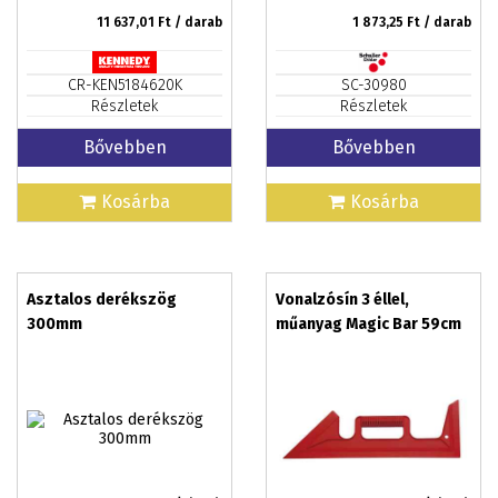
11 637,01
Ft / darab
1 873,25
Ft / darab
CR-KEN5184620K
SC-30980
Részletek
Részletek
Bővebben
Bővebben
Kosárba
Kosárba
Asztalos derékszög
Vonalzósín 3 éllel,
300mm
műanyag Magic Bar 59cm