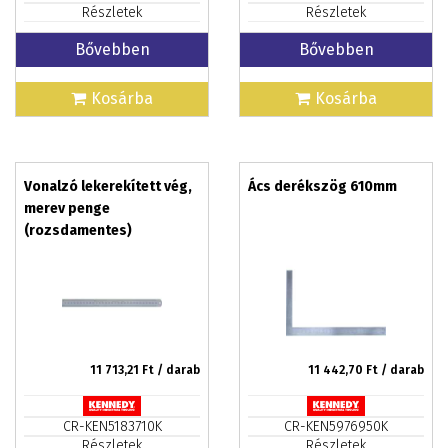
Részletek
Részletek
Bővebben
Bővebben
Kosárba
Kosárba
Vonalzó lekerekített vég,
Ács derékszög 610mm
merev penge
(rozsdamentes)
600mm/24col
11 713,21
Ft / darab
11 442,70
Ft / darab
CR-KEN5183710K
CR-KEN5976950K
Részletek
Részletek