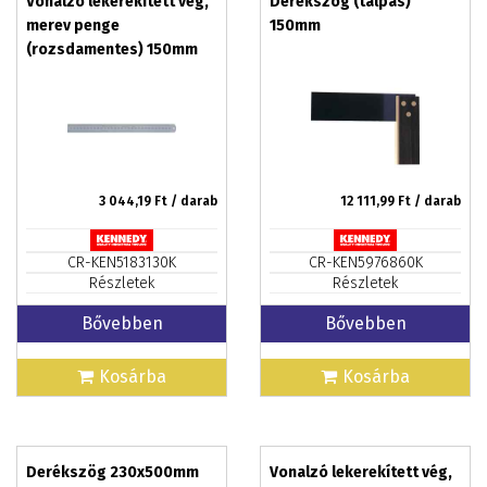
Vonalzó lekerekített vég,
Derékszög (talpas)
merev penge
150mm
(rozsdamentes) 150mm
3 044,19
Ft / darab
12 111,99
Ft / darab
CR-KEN5183130K
CR-KEN5976860K
Részletek
Részletek
Bővebben
Bővebben
Kosárba
Kosárba
Derékszög 230x500mm
Vonalzó lekerekített vég,