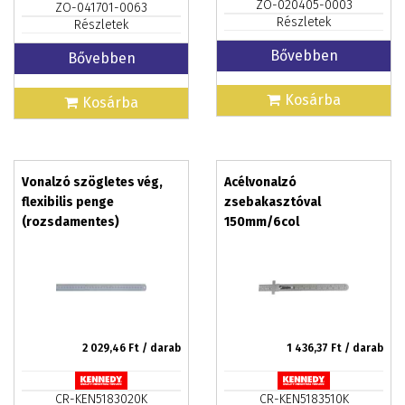
ZO-020405-0003
ZO-041701-0063
Részletek
Részletek
Bővebben
Bővebben
Kosárba
Kosárba
Vonalzó szögletes vég,
Acélvonalzó
flexibilis penge
zsebakasztóval
(rozsdamentes)
150mm/6col
150mm/6col
2 029,46
Ft / darab
1 436,37
Ft / darab
CR-KEN5183020K
CR-KEN5183510K