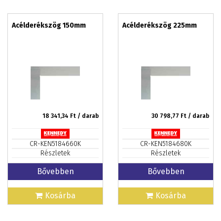
Acélderékszög 150mm
Acélderékszög 225mm
18 341,34
Ft / darab
30 798,77
Ft / darab
CR-KEN5184660K
CR-KEN5184680K
Részletek
Részletek
Bővebben
Bővebben
Kosárba
Kosárba