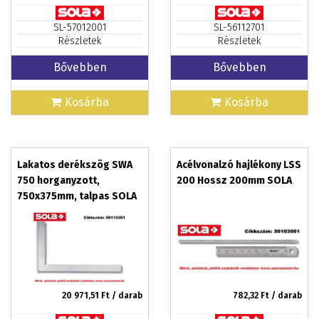
SL-57012001
SL-56112701
Részletek
Részletek
Bővebben
Bővebben
Kosárba
Kosárba
Lakatos derékszög SWA
Acélvonalzó hajlékony LSS
750 horganyzott,
200 Hossz 200mm SOLA
750x375mm, talpas SOLA
20 971,51
Ft / darab
782,32
Ft / darab