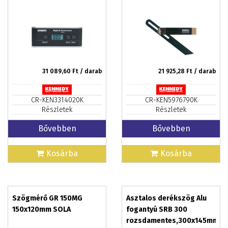
31 089,60
Ft / darab
21 925,28
Ft / darab
CR-KEN3314020K
CR-KEN5976790K
Részletek
Részletek
Bővebben
Bővebben
Kosárba
Kosárba
Szögmérő GR 150MG
Asztalos derékszög Alu
150x120mm SOLA
fogantyú SRB 300
rozsdamentes,300x145mm