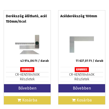
Derékszög állítható, acél
Acélderékszög 100mm
150mm/6col
43 914,06
Ft / darab
11 637,01
Ft / darab
CR-KEN5184160K
CR-KEN5184640K
Részletek
Részletek
Bővebben
Bővebben
Kosárba
Kosárba