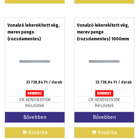
Vonalzó lekerekített vég,
Vonalzó lekerekített vég,
merev penge
merev penge
(rozsdamentes)
(rozsdamentes) 1000mm
1000mm/39col
23 738,84
Ft / darab
23 738,84
Ft / darab
CR-KEN5183910K
CR-KEN5183930K
Részletek
Részletek
Bővebben
Bővebben
Kosárba
Kosárba