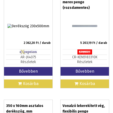
merev penge
(rozsdamentes)
300mm/12col
2 362,20
Ft / darab
5 203,19
Ft / darab
AR-JX4075
CR-KEN5183310K
Részletek
Részletek
Bővebben
Bővebben
Kosárba
Kosárba
350 x 160mm asztalos
Vonalzó lekerekített vég,
derékszög, mm
flexibilis penge