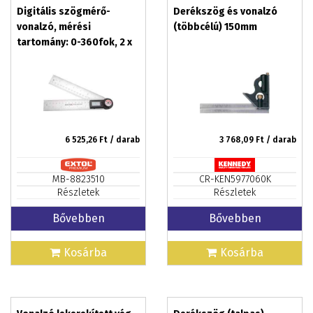
Digitális szögmérő-
Derékszög és vonalzó
vonalzó, mérési
(többcélú) 150mm
tartomány: 0-360fok, 2 x
200mm Inox szár EXTOL
PREMIUM
6 525,26
Ft / darab
3 768,09
Ft / darab
MB-8823510
CR-KEN5977060K
Részletek
Részletek
Bővebben
Bővebben
Kosárba
Kosárba