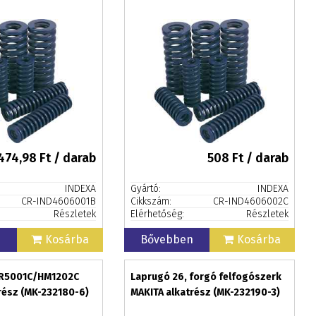
474,98
Ft / darab
508
Ft / darab
INDEXA
Gyártó:
INDEXA
CR-IND4606001B
Cikkszám:
CR-IND4606002C
Részletek
Elérhetőség:
Részletek
n
Kosárba
Bővebben
Kosárba
HR5001C/HM1202C
Laprugó 26, forgó felfogószerk
rész (MK-232180-6)
MAKITA alkatrész (MK-232190-3)