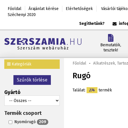
Főoldal
Árajánlat kérése
Elérhetőségek
Vásárlói tájék
Széchenyi 2020
Segíthetünk?
info
Bemutatók,
tesztek!
Főoldal
-
Alkatrészek, Tarto
Kategóriák
Rugó
Szűrők törlése
Találat:
274
termék
Gyártó
Termék csoport
Nyomórugó
209