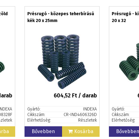
zöld
Présrugó - közepes teherbírású
Présrugó - k
kék 20 x 25mm
20 x 32
darab
604,52
Ft / darab
INDEXA
Gyártó:
INDEXA
Gyártó:
08328F
Cikkszám:
CR-IND4606326D
Cikkszám:
zletek
Elérhetőség:
Részletek
Elérhetőség:
árba
Bővebben
Kosárba
Bővebbe