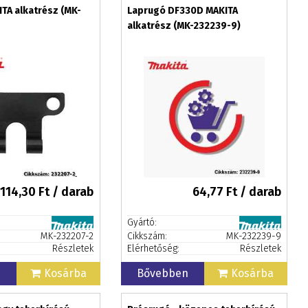
TA alkatrész (MK-
Laprugó DF330D MAKITA
alkatrész (MK-232239-9)
114,30
Ft / darab
64,77
Ft / darab
Gyártó:
MK-232207-2
Cikkszám:
MK-232239-9
Részletek
Elérhetőség:
Részletek
n
Kosárba
Bővebben
Kosárba