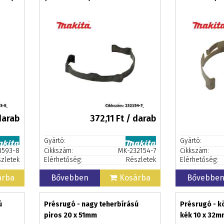
darab
372,11
Ft / darab
Gyártó:
Gyártó:
1593-8
Cikkszám:
MK-232154-7
Cikkszám:
zletek
Elérhetőség:
Részletek
Elérhetőség:
árba
Bővebben
Kosárba
Bővebbe
ú
Présrugó - nagy teherbírású
Présrugó - k
piros 20 x 51mm
kék 10 x 32m