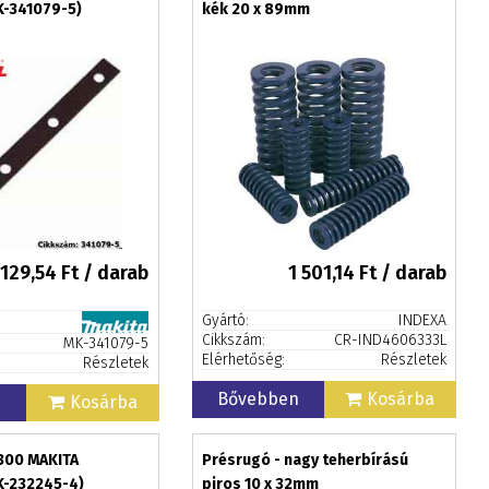
K-341079-5)
kék 20 x 89mm
129,54
Ft / darab
1 501,14
Ft / darab
Gyártó:
INDEXA
Cikkszám:
CR-IND4606333L
MK-341079-5
Elérhetőség:
Részletek
Részletek
Bővebben
Kosárba
n
Kosárba
300 MAKITA
Présrugó - nagy teherbírású
K-232245-4)
piros 10 x 32mm