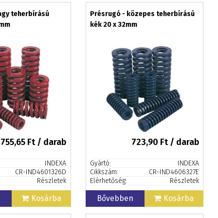
agy teherbírású
Présrugó - közepes teherbírású
5mm
kék 20 x 32mm
755,65
Ft / darab
723,90
Ft / darab
INDEXA
Gyártó:
INDEXA
CR-IND4601326D
Cikkszám:
CR-IND4606327E
Részletek
Elérhetőség:
Részletek
n
Kosárba
Bővebben
Kosárba