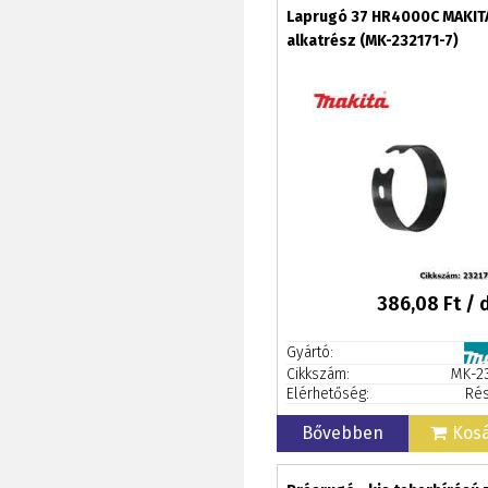
Laprugó 37 HR4000C MAKIT
alkatrész (MK-232171-7)
386,08
Ft / 
Gyártó:
Cikkszám:
MK-23
Elérhetőség:
Rés
Bővebben
Kos