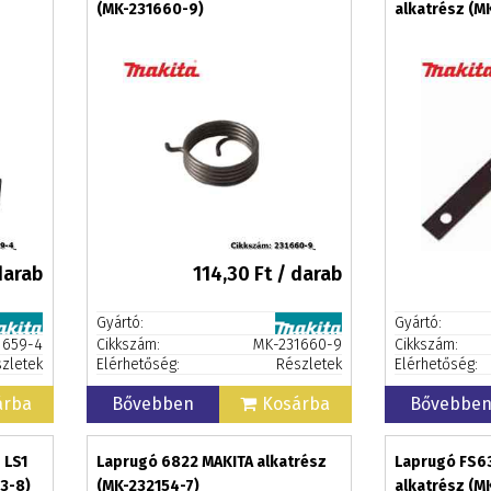
(MK-231660-9)
alkatrész (M
darab
114,30
Ft / darab
Gyártó:
Gyártó:
1659-4
Cikkszám:
MK-231660-9
Cikkszám:
zletek
Elérhetőség:
Részletek
Elérhetőség:
árba
Bővebben
Kosárba
Bővebbe
 LS1
Laprugó 6822 MAKITA alkatrész
Laprugó FS6
3-8)
(MK-232154-7)
alkatrész (M