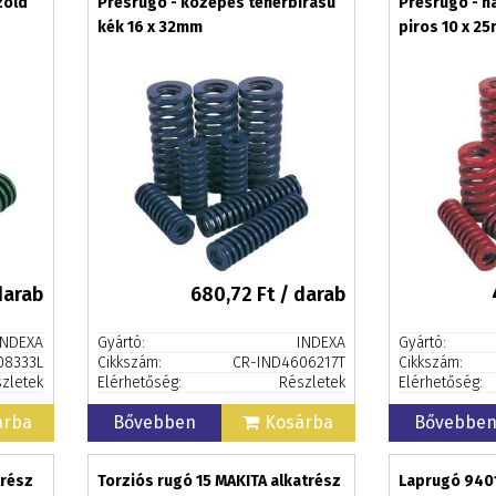
zöld
Présrugó - közepes teherbírású
Présrugó - n
kék 16 x 32mm
piros 10 x 2
darab
680,72
Ft / darab
INDEXA
Gyártó:
INDEXA
Gyártó:
08333L
Cikkszám:
CR-IND4606217T
Cikkszám:
zletek
Elérhetőség:
Részletek
Elérhetőség:
árba
Bővebben
Kosárba
Bővebbe
trész
Torziós rugó 15 MAKITA alkatrész
Laprugó 940