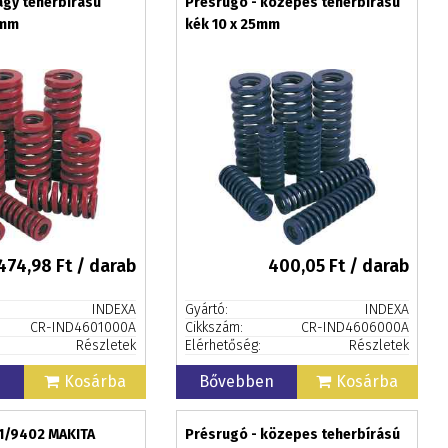
agy teherbírású
Présrugó - közepes teherbírású
5mm
kék 10 x 25mm
474,98
Ft / darab
400,05
Ft / darab
INDEXA
Gyártó:
INDEXA
CR-IND4601000A
Cikkszám:
CR-IND4606000A
Részletek
Elérhetőség:
Részletek
n
Kosárba
Bővebben
Kosárba
1/9402 MAKITA
Présrugó - közepes teherbírású