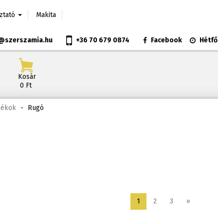
oztató
Makita
@szerszamia.hu
+36 70 679 0874
Facebook
Hétfő
Kosár
0 Ft
zékok
-
Rugó
1
2
3
»