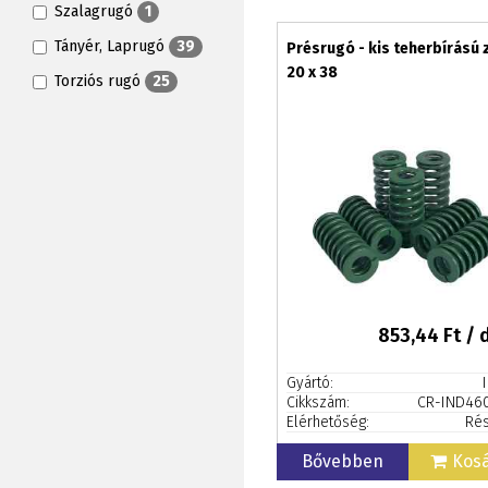
Szalagrugó
1
Tányér, Laprugó
39
Présrugó - kis teherbírású 
20 x 38
Torziós rugó
25
853,44
Ft / 
Gyártó:
Cikkszám:
CR-IND46
Elérhetőség:
Rés
Bővebben
Kos