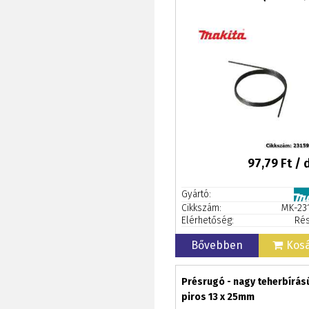
97,79
Ft / 
Gyártó:
Cikkszám:
MK-23
Elérhetőség:
Rés
Bővebben
Kos
Présrugó - nagy teherbírás
piros 13 x 25mm