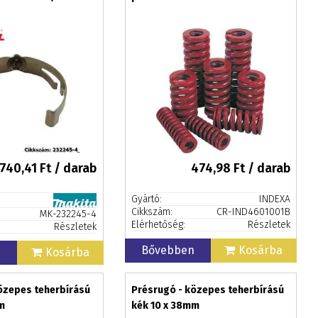
740,41
Ft / darab
474,98
Ft / darab
Gyártó:
INDEXA
Cikkszám:
CR-IND4601001B
MK-232245-4
Elérhetőség:
Részletek
Részletek
Bővebben
Kosárba
n
Kosárba
özepes teherbírású
Présrugó - közepes teherbírású
m
kék 10 x 38mm