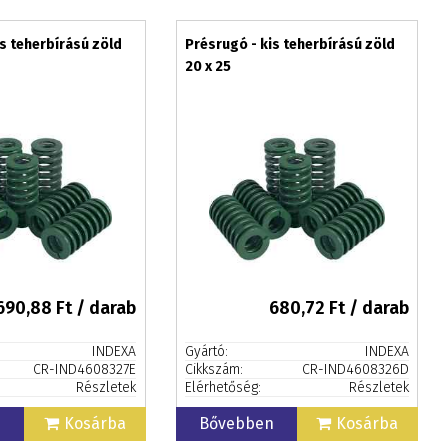
is teherbírású zöld
Présrugó - kis teherbírású zöld
20 x 25
690,88
Ft / darab
680,72
Ft / darab
INDEXA
Gyártó:
INDEXA
CR-IND4608327E
Cikkszám:
CR-IND4608326D
Részletek
Elérhetőség:
Részletek
n
Kosárba
Bővebben
Kosárba