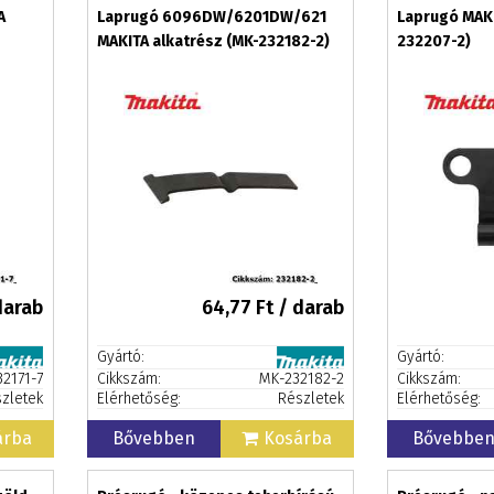
A
Laprugó 6096DW/6201DW/621
Laprugó MAKI
MAKITA alkatrész (MK-232182-2)
232207-2)
darab
64,77
Ft / darab
Gyártó:
Gyártó:
2171-7
Cikkszám:
MK-232182-2
Cikkszám:
zletek
Elérhetőség:
Részletek
Elérhetőség:
árba
Bővebben
Kosárba
Bővebbe