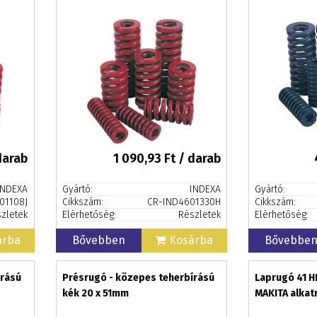
darab
1 090,93
Ft / darab
INDEXA
Gyártó:
INDEXA
Gyártó:
01108J
Cikkszám:
CR-IND4601330H
Cikkszám:
zletek
Elérhetőség:
Részletek
Elérhetőség:
árba
Bővebben
Kosárba
Bővebbe
írású
Présrugó - közepes teherbírású
Laprugó 41 
kék 20 x 51mm
MAKITA alkat