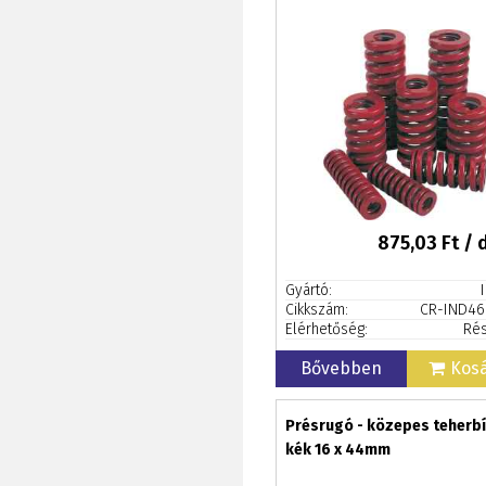
875,03
Ft / 
Gyártó:
Cikkszám:
CR-IND46
Elérhetőség:
Rés
Bővebben
Kos
Présrugó - közepes teherb
kék 16 x 44mm