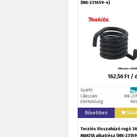
(MK-231659-4)
162,56
Ft / 
Gyártó:
Cikkszám:
MK-23
Elérhetőség:
Rés
Bővebben
Kos
Torziós Visszahúzó rugó 36
MAKITA alkatrész (MK-23159