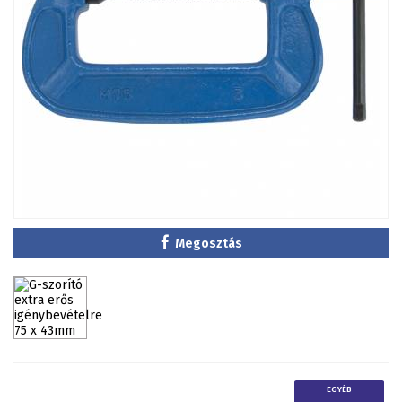
Megosztás
EGYÉB