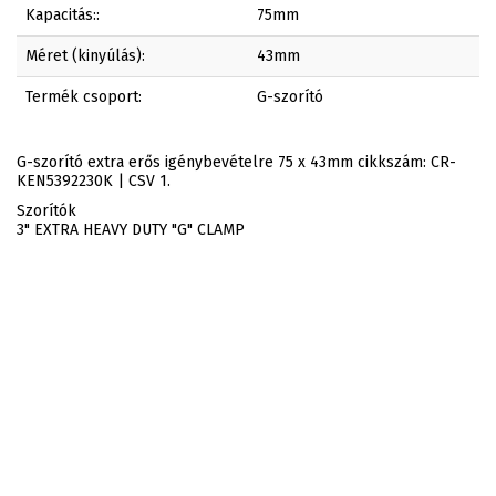
Kapacitás::
75mm
Méret (kinyúlás):
43mm
Termék csoport:
G-szorító
G-szorító extra erős igénybevételre 75 x 43mm cikkszám: CR-
KEN5392230K | CSV 1.
Szorítók
3" EXTRA HEAVY DUTY "G" CLAMP