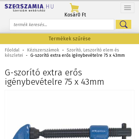
Menü
Kosár
0 Ft
Termékek szűrése
Főoldal
-
Kéziszerszámok
-
Szorító, Leszorító elem és
készletei
-
G-szorító extra erős igénybevételre 75 x 43mm
G-szorító extra erős
igénybevételre 75 x 43mm