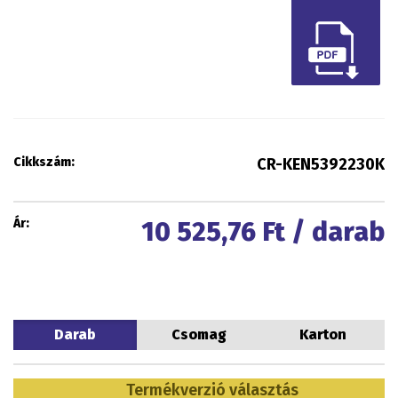
Cikkszám:
CR-KEN5392230K
Ár:
10 525,76
Ft / darab
Darab
Csomag
Karton
Termékverzió választás