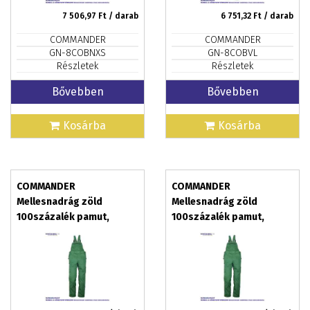
7 506,97
Ft / darab
6 751,32
Ft / darab
COMMANDER
COMMANDER
GN-8COBNXS
GN-8COBVL
Részletek
Részletek
Bővebben
Bővebben
Kosárba
Kosárba
COMMANDER
COMMANDER
Mellesnadrág zöld
Mellesnadrág zöld
100százalék pamut,
100százalék pamut,
méret: XL
méret: XXL