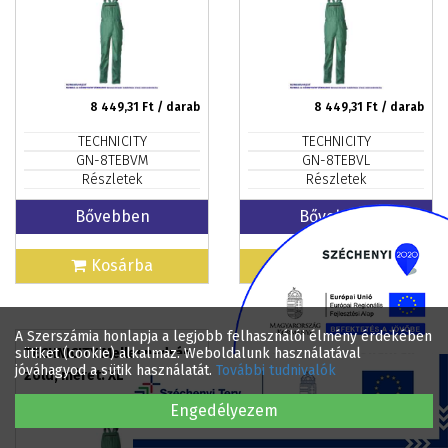
8 449,31
Ft / darab
8 449,31
Ft / darab
TECHNICITY
TECHNICITY
GN-8TEBVM
GN-8TEBVL
Részletek
Részletek
Bővebben
Bővebben
Kosárba
Kosárba
A Szerszámia honlapja a legjobb felhasználói élmény érdekében
sütiket (cookie) alkalmaz. Weboldalunk használatával
TECHNICITY Mellesnadrág
TECHNICITY Mellesnadrág
jóváhagyod a sütik használatát.
További tudnivalók
zöld, méret: XL
zöld, méret: XXL
Engedélyezem