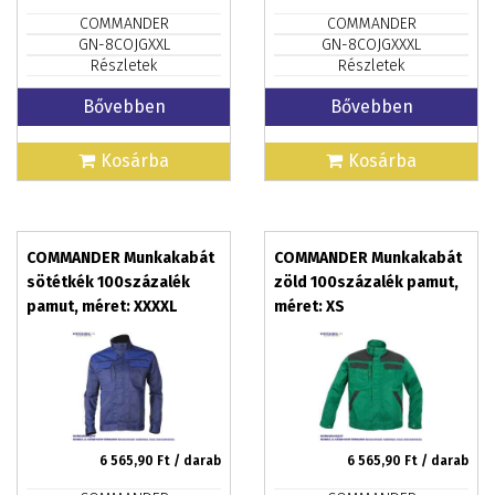
COMMANDER
COMMANDER
GN-8COJGXXL
GN-8COJGXXXL
Részletek
Részletek
Bővebben
Bővebben
Kosárba
Kosárba
COMMANDER Munkakabát
COMMANDER Munkakabát
sötétkék 100százalék
zöld 100százalék pamut,
pamut, méret: XXXXL
méret: XS
6 565,90
Ft / darab
6 565,90
Ft / darab