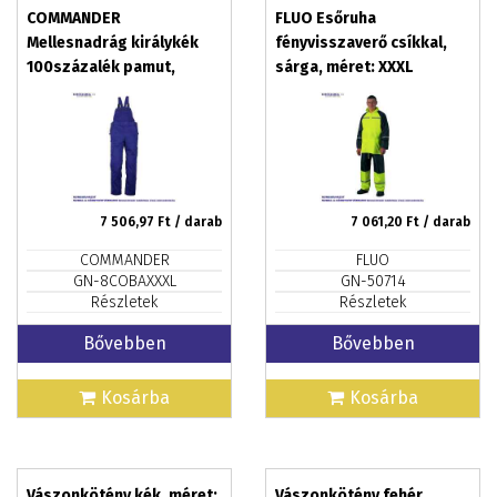
COMMANDER
FLUO Esőruha
Mellesnadrág királykék
fényvisszaverő csíkkal,
100százalék pamut,
sárga, méret: XXXL
méret: XXXL
7 506,97
Ft / darab
7 061,20
Ft / darab
COMMANDER
FLUO
GN-8COBAXXXL
GN-50714
Részletek
Részletek
Bővebben
Bővebben
Kosárba
Kosárba
Vászonkötény kék, méret:
Vászonkötény fehér,