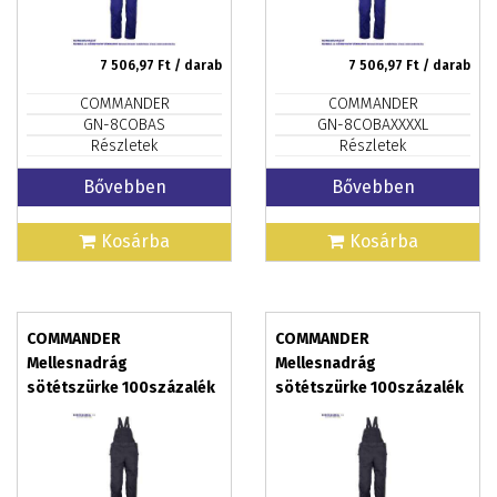
7 506,97
Ft / darab
7 506,97
Ft / darab
COMMANDER
COMMANDER
GN-8COBAS
GN-8COBAXXXXL
Részletek
Részletek
Bővebben
Bővebben
Kosárba
Kosárba
COMMANDER
COMMANDER
Mellesnadrág
Mellesnadrág
sötétszürke 100százalék
sötétszürke 100százalék
pamut, méret: XS
pamut, méret: S