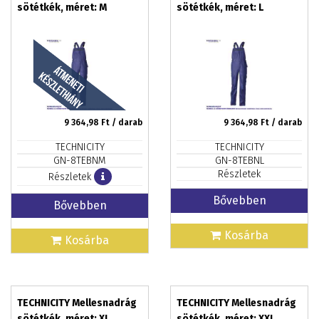
sötétkék, méret: M
sötétkék, méret: L
9 364,98
Ft / darab
9 364,98
Ft / darab
TECHNICITY
TECHNICITY
GN-8TEBNM
GN-8TEBNL
Részletek
Részletek
Bővebben
Bővebben
Kosárba
Kosárba
TECHNICITY Mellesnadrág
TECHNICITY Mellesnadrág
sötétkék, méret: XL
sötétkék, méret: XXL