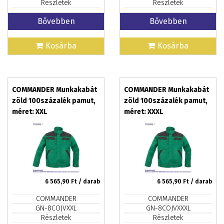
Részletek
Részletek
Bővebben
Bővebben
Kosárba
Kosárba
COMMANDER Munkakabát
COMMANDER Munkakabát
zöld 100százalék pamut,
zöld 100százalék pamut,
méret: XXL
méret: XXXL
6 565,90
Ft / darab
6 565,90
Ft / darab
COMMANDER
COMMANDER
GN-8COJVXXL
GN-8COJVXXXL
Részletek
Részletek