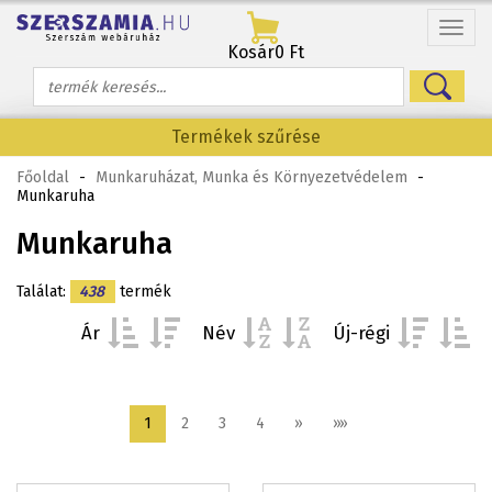
Menü
Kosár
0 Ft
Termékek szűrése
Főoldal
-
Munkaruházat, Munka és Környezetvédelem
-
Munkaruha
Munkaruha
Találat:
438
termék
Ár
Név
Új-régi
1
2
3
4
»
»»