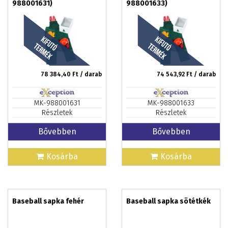
988001631)
988001633)
78 384,40
Ft / darab
74 543,92
Ft / darab
MK-988001631
MK-988001633
Részletek
Részletek
Bővebben
Bővebben
Kosárba
Kosárba
Baseball sapka fehér
Baseball sapka sötétkék