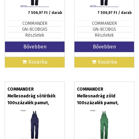
7 506,97
Ft / darab
7 506,97
Ft / darab
COMMANDER
COMMANDER
GN-8COBGXS
GN-8COBGS
Részletek
Részletek
Bővebben
Bővebben
Kosárba
Kosárba
COMMANDER
COMMANDER
Mellesnadrág sötétkék
Mellesnadrág zöld
100százalék pamut,
100százalék pamut,
méret: XS
méret: L