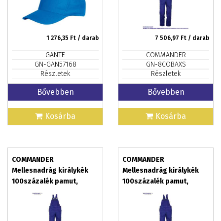
1 276,35
Ft / darab
7 506,97
Ft / darab
GANTE
COMMANDER
GN-GAN57168
GN-8COBAXS
Részletek
Részletek
Bővebben
Bővebben
Kosárba
Kosárba
COMMANDER
COMMANDER
Mellesnadrág királykék
Mellesnadrág királykék
100százalék pamut,
100százalék pamut,
méret: S
méret: XXXXL