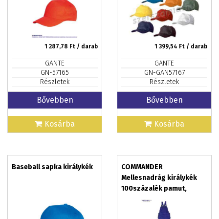
1 287,78
Ft / darab
1 399,54
Ft / darab
GANTE
GANTE
GN-57165
GN-GAN57167
Részletek
Részletek
Bővebben
Bővebben
Kosárba
Kosárba
Baseball sapka királykék
COMMANDER
Mellesnadrág királykék
100százalék pamut,
méret: XS