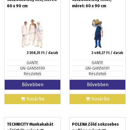
60 x 90 cm
méret: 60 x 90 cm
3 308,35
Ft / darab
3 468,37
Ft / darab
GANTE
GANTE
GN-GAN56190
GN-GAN56191
Részletek
Részletek
Bővebben
Bővebben
Kosárba
Kosárba
TECHNICITY Munkakabát
POLENA Zöld sokzsebes