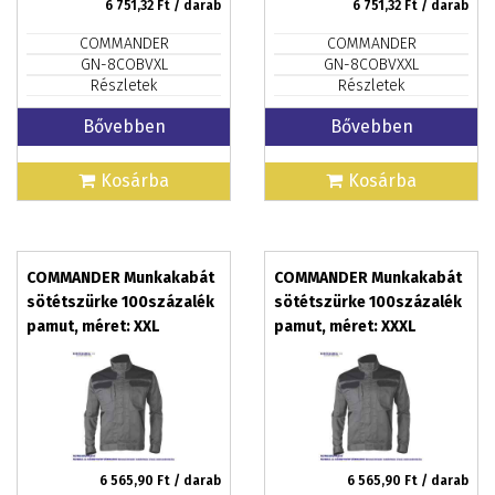
6 751,32
Ft / darab
6 751,32
Ft / darab
COMMANDER
COMMANDER
GN-8COBVXL
GN-8COBVXXL
Részletek
Részletek
Bővebben
Bővebben
Kosárba
Kosárba
COMMANDER Munkakabát
COMMANDER Munkakabát
sötétszürke 100százalék
sötétszürke 100százalék
pamut, méret: XXL
pamut, méret: XXXL
6 565,90
Ft / darab
6 565,90
Ft / darab