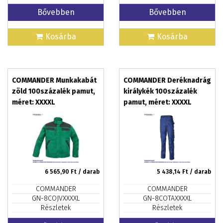
Bővebben
Bővebben
Kosárba
Kosárba
COMMANDER Munkakabát
COMMANDER Deréknadrág
zöld 100százalék pamut,
királykék 100százalék
méret: XXXXL
pamut, méret: XXXXL
6 565,90
Ft / darab
5 438,14
Ft / darab
COMMANDER
COMMANDER
GN-8COJVXXXXL
GN-8COTAXXXXL
Részletek
Részletek