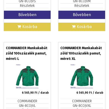
GN-8COJVS
GN-8COJVM
Részletek
Részletek
Bővebben
Bővebben
Kosárba
Kosárba
COMMANDER Munkakabát
COMMANDER Munkakabát
zöld 100százalék pamut,
zöld 100százalék pamut,
méret: L
méret: XL
6 565,90
Ft / darab
6 565,90
Ft / darab
COMMANDER
COMMANDER
GN-8COJVL
GN-8COJVXL