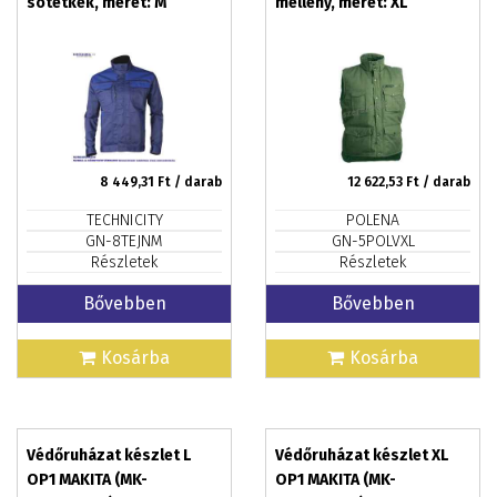
sötétkék, méret: M
mellény, méret: XL
8 449,31
Ft / darab
12 622,53
Ft / darab
TECHNICITY
POLENA
GN-8TEJNM
GN-5POLVXL
Részletek
Részletek
Bővebben
Bővebben
Kosárba
Kosárba
Védőruházat készlet L
Védőruházat készlet XL
OP1 MAKITA (MK-
OP1 MAKITA (MK-