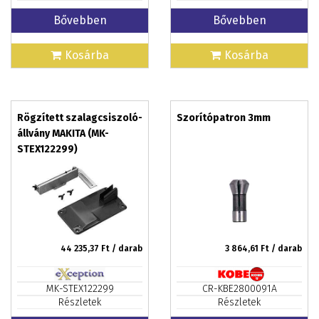
Bővebben
Bővebben
Kosárba
Kosárba
Rögzített szalagcsiszoló-
Szorítópatron 3mm
állvány MAKITA (MK-
STEX122299)
44 235,37
Ft / darab
3 864,61
Ft / darab
MK-STEX122299
CR-KBE2800091A
Részletek
Részletek