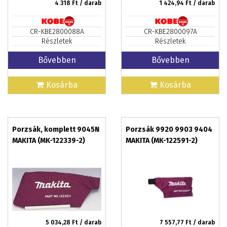
4 318
Ft / darab
1 424,94
Ft / darab
CR-KBE2800088A
CR-KBE2800097A
Részletek
Részletek
Bővebben
Bővebben
Kosárba
Kosárba
Porzsák, komplett 9045N
Porzsák 9920 9903 9404
MAKITA (MK-122339-2)
MAKITA (MK-122591-2)
5 034,28
Ft / darab
7 557,77
Ft / darab