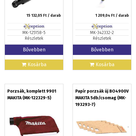
15 132,05
Ft / darab
1 209,04
Ft / darab
MK-125158-5
MK-342332-2
Részletek
Részletek
Bővebben
Bővebben
Kosárba
Kosárba
Porzsák, komplett 9901
Papír porzsák új BO4900V
MAKITA (MK-122329-5)
MAKITA 5db/csomag (MK-
193293-7)