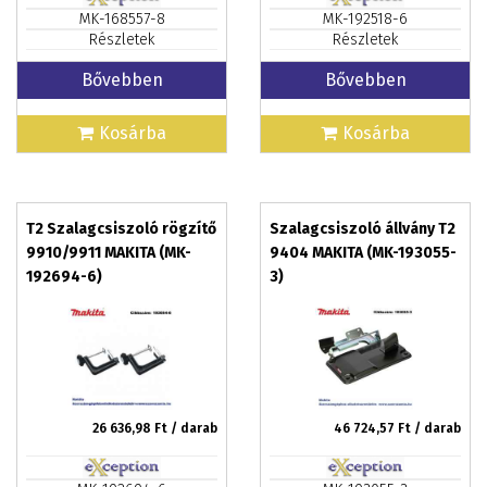
MK-168557-8
MK-192518-6
Részletek
Részletek
Bővebben
Bővebben
Kosárba
Kosárba
T2 Szalagcsiszoló rögzítő
Szalagcsiszoló állvány T2
9910/9911 MAKITA (MK-
9404 MAKITA (MK-193055-
192694-6)
3)
26 636,98
Ft / darab
46 724,57
Ft / darab