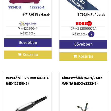
6 717,03
Ft / darab
3 799,84
Ft / darab
MK-122296-4
CR-KBE2800079A
Részletek
Részletek
Bővebben
Bővebben
Kosárba
Kosárba
Vezető 9032 9 mm MAKITA
Támasztóláb 9401/9402
(MK-125158-5)
MAKITA (MK-342332-2)