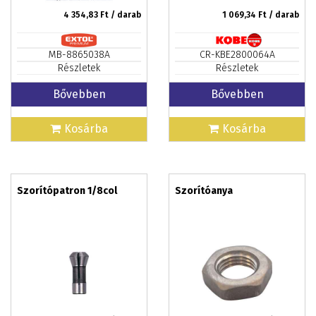
4 354,83
Ft / darab
1 069,34
Ft / darab
MB-8865038A
CR-KBE2800064A
Részletek
Részletek
Bővebben
Bővebben
Kosárba
Kosárba
Szorítópatron 1/8col
Szorítóanya