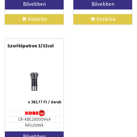
Bővebben
Bővebben
Kosárba
Kosárba
Szorítópatron 3/32col
4 382,77
Ft / darab
CR-KBE2800094A
Részletek
Bővebben