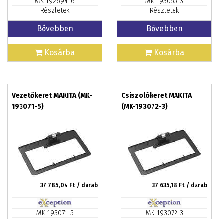
MK-192694-6
MK-193055-3
Részletek
Részletek
Bővebben
Bővebben
Kosárba
Kosárba
Vezetőkeret MAKITA (MK-
Csiszolókeret MAKITA
193071-5)
(MK-193072-3)
37 785,04
Ft / darab
37 635,18
Ft / darab
MK-193071-5
MK-193072-3