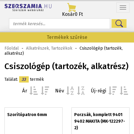
Menü
Kosár
0 Ft
Termékek szűrése
Főoldal
-
Alkatrészek, Tartozékok
-
Csiszológép (tartozék,
alkatrész)
Csiszológép (tartozék, alkatrész)
Találat:
33
termék
Ár
Név
Új-régi
Szorítópatron 6mm
Porzsák, komplett 9401
9402 MAKITA (MK-122297-
2)