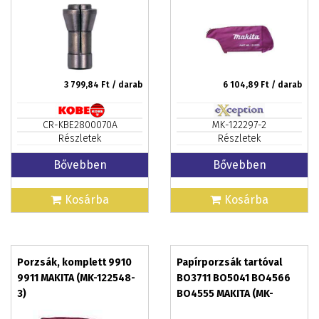
3 799,84
Ft / darab
6 104,89
Ft / darab
CR-KBE2800070A
MK-122297-2
Részletek
Részletek
Bővebben
Bővebben
Kosárba
Kosárba
Porzsák, komplett 9910
Papírporzsák tartóval
9911 MAKITA (MK-122548-
BO3711 BO5041 BO4566
3)
BO4555 MAKITA (MK-
135246-0)