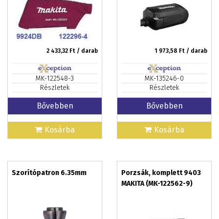
2 433,32
Ft / darab
1 973,58
Ft / darab
MK-122548-3
MK-135246-0
Részletek
Részletek
Bővebben
Bővebben
Kosárba
Kosárba
Szorítópatron 6.35mm
Porzsák, komplett 9403
MAKITA (MK-122562-9)