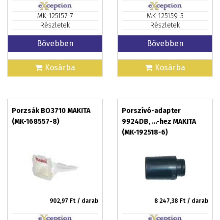
MK-125157-7
MK-125159-3
Részletek
Részletek
Bővebben
Bővebben
Kosárba
Kosárba
Porzsák BO3710 MAKITA
Porszívó-adapter
(MK-168557-8)
9924DB, …-hez MAKITA
(MK-192518-6)
902,97
Ft / darab
8 247,38
Ft / darab