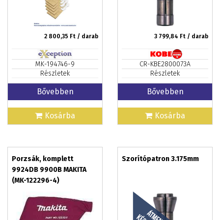
2 800,35
Ft / darab
3 799,84
Ft / darab
MK-194746-9
CR-KBE2800073A
Részletek
Részletek
Bővebben
Bővebben
Kosárba
Kosárba
Porzsák, komplett
Szorítópatron 3.175mm
9924DB 9900B MAKITA
(MK-122296-4)