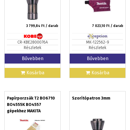
3 799,84
Ft / darab
7 023,10
Ft / darab
CR-KBE2800076A
MK-122562-9
Részletek
Részletek
Bővebben
Bővebben
Kosárba
Kosárba
Papírporzsák T2 BO6710
Szorítópatron 3mm
BO4555K BO4557
gépekhez MAKITA
5db/csomag (MK-194746-
9)