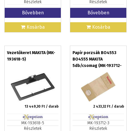
Részletek
Részletek
Bővebben
Bővebben
Kosárba
Kosárba
Vezetőkeret MAKITA (MK-
Papír porzsák BO4553
193618-5)
BO4555 MAKITA
5db/csomag (MK-193712-
3)
13 449,30
Ft / darab
2 433,32
Ft / darab
MK-193618-5
MK-193712-3
Részletek
Részletek