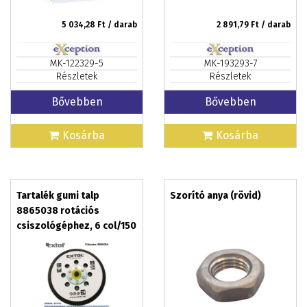
5 034,28
Ft / darab
2 891,79
Ft / darab
MK-122329-5
MK-193293-7
Részletek
Részletek
Bővebben
Bővebben
Kosárba
Kosárba
Tartalék gumi talp
Szorító anya (rövid)
8865038 rotációs
csiszológéphez, 6 col/150
mm, 8 lyuk, tépőzáras,
max. 12.000/perc,
vastagság: 10 mm