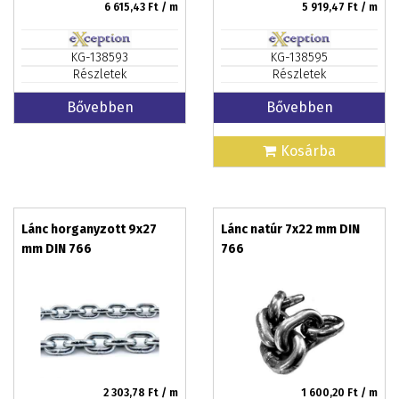
6 615,43
Ft / m
5 919,47
Ft / m
KG-138593
KG-138595
Részletek
Részletek
Bővebben
Bővebben
Kosárba
Lánc horganyzott 9x27
Lánc natúr 7x22 mm DIN
mm DIN 766
766
2 303,78
Ft / m
1 600,20
Ft / m