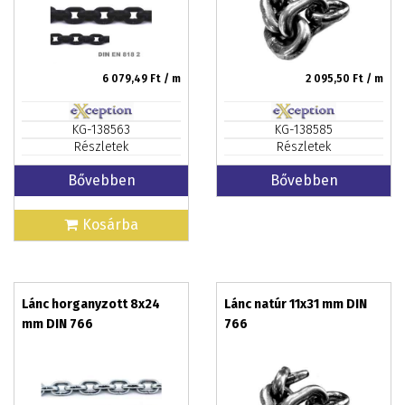
6 079,49
Ft / m
2 095,50
Ft / m
KG-138563
KG-138585
Részletek
Részletek
Bővebben
Bővebben
Kosárba
Lánc horganyzott 8x24
Lánc natúr 11x31 mm DIN
mm DIN 766
766