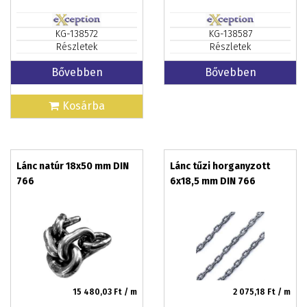
KG-138572
KG-138587
Részletek
Részletek
Bővebben
Bővebben
Kosárba
Lánc natúr 18x50 mm DIN
Lánc tűzi horganyzott
766
6x18,5 mm DIN 766
15 480,03
Ft / m
2 075,18
Ft / m