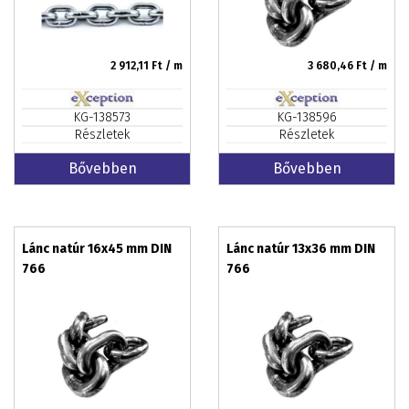
2 912,11
Ft / m
3 680,46
Ft / m
KG-138573
KG-138596
Részletek
Részletek
Bővebben
Bővebben
Lánc natúr 16x45 mm DIN
Lánc natúr 13x36 mm DIN
766
766