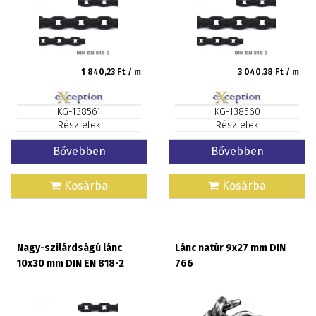
1 840,23
Ft / m
3 040,38
Ft / m
KG-138561
KG-138560
Részletek
Részletek
Bővebben
Bővebben
Kosárba
Kosárba
Nagy-szilárdságú lánc
Lánc natúr 9x27 mm DIN
10x30 mm DIN EN 818-2
766