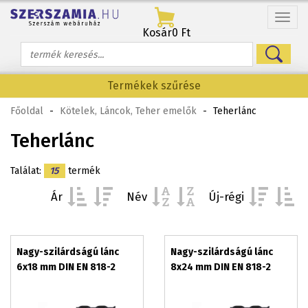
Menü
Kosár
0 Ft
Termékek szűrése
Főoldal
-
Kötelek, Láncok, Teher emelők
-
Teherlánc
Teherlánc
Találat:
15
termék
Ár
Név
Új-régi
Nagy-szilárdságú lánc
Nagy-szilárdságú lánc
6x18 mm DIN EN 818-2
8x24 mm DIN EN 818-2