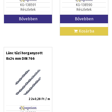
KG-138591
KG-138590
Részletek
Részletek
Bővebben
Bővebben
Kosárba
Lánc tűzi horganyzott
8x24 mm DIN 766
2 240,28
Ft / m