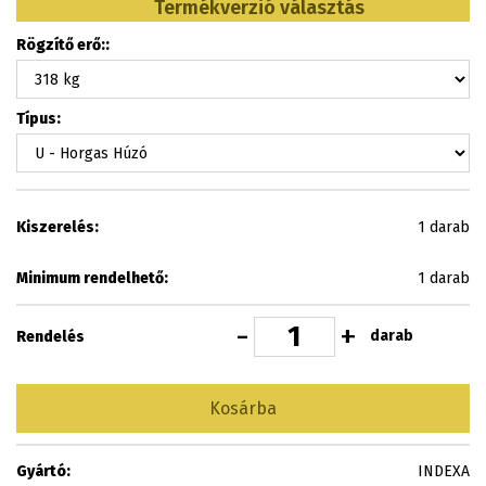
Termékverzió választás
Rögzítő erő::
Típus:
Kiszerelés:
1 darab
Minimum rendelhető:
1 darab
-
+
darab
Rendelés
Kosárba
Gyártó:
INDEXA