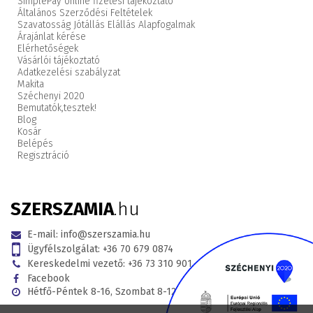
SimplePay online fizetési tájékoztató
Általános Szerződési Feltételek
Szavatosság Jótállás Elállás Alapfogalmak
Árajánlat kérése
Elérhetőségek
Vásárlói tájékoztató
Adatkezelési szabályzat
Makita
Széchenyi 2020
Bemutatók,
tesztek!
Blog
Kosár
Belépés
Regisztráció
SZERSZAMIA
.hu
E-mail:
info@szerszamia.hu
Ügyfélszolgálat:
+36 70 679 0874
Kereskedelmi vezető:
+36 73 310 901
Facebook
Hétfő-Péntek 8-16, Szombat 8-12