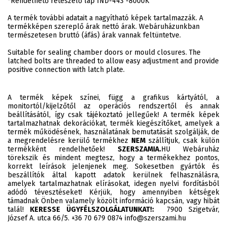
*Rendelhető reteszelő lap IND-443 -8000K
A termék további adatait a nagyítható képek tartalmazzák. A
termékképen szereplő árak nettó árak. Webáruházunkban
természetesen bruttó (áfás) árak vannak feltüntetve.
Suitable for sealing chamber doors or mould closures. The
latched bolts are threaded to allow easy adjustment and provide
positive connection with latch plate.
A termék képek színei, függ a grafikus kártyától, a
monitortól/kijelzőtől az operációs rendszertől és annak
beállításától, így csak tájékoztató jellegűek! A termék képek
tartalmazhatnak dekorációkat, termék kiegészítőket, amelyek a
termék működésének, használatának bemutatását szolgálják, de
a megrendelésre kerülő termékhez
NEM
szállítjuk, csak külön
termékként rendelhetőek!
SZERSZAMIA.
HU Webáruház
törekszik és mindent megtesz, hogy a termékekhez pontos,
korrekt leírások jelenjenek meg. Sokesetben gyártók és
beszállítók által kapott adatok kerülnek felhasználásra,
amelyek tartalmazhatnak elírásokat, idegen nyelvi fordításból
adódó tévesztéseket! Kérjük, hogy amennyiben kétségek
támadnak Önben valamely közölt információ kapcsán, vagy hibát
talál!
KERESSE ÜGYFÉLSZOLGÁLATUNKAT!:
7900 Szigetvár,
József A. utca 66/5. +36 70 679 0874 info@szerszami.hu