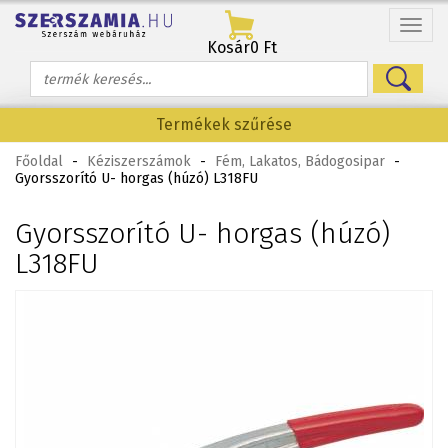
Menü
Kosár
0 Ft
Termékek szűrése
Főoldal
-
Kéziszerszámok
-
Fém, Lakatos, Bádogosipar
-
Gyorsszorító U- horgas (húzó) L318FU
Gyorsszorító U- horgas (húzó)
L318FU