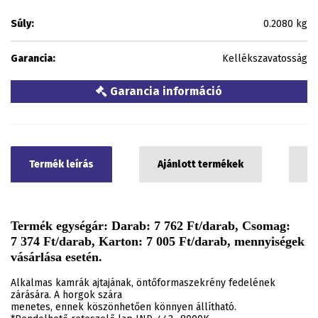
Súly:
0.2080 kg
Garancia:
Kellékszavatosság
Garancia információ
Termék leírás
Ajánlott termékek
C
Termék egységár: Darab: 7 762 Ft/darab, Csomag:
7 374 Ft/darab, Karton: 7 005 Ft/darab, mennyiségek
vásárlása esetén.
Alkalmas kamrák ajtajának, öntőformaszekrény fedelének
zárására. A horgok szára
menetes, ennek köszönhetően könnyen állítható.