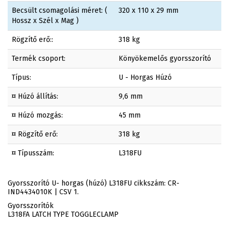
Becsült csomagolási méret: (
320 x 110 x 29 mm
Hossz x Szél x Mag )
Rögzítő erő::
318 kg
Termék csoport:
Könyökemelős gyorsszorító
Típus:
U - Horgas Húzó
¤ Húzó állítás:
9,6 mm
¤ Húzó mozgás:
45 mm
¤ Rögzítő erő:
318 kg
¤ Típusszám:
L318FU
Gyorsszorító U- horgas (húzó) L318FU cikkszám: CR-
IND4434010K | CSV 1.
Gyorsszorítók
L318FA LATCH TYPE TOGGLECLAMP