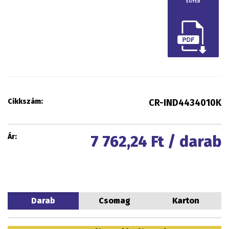
EGYÉB
Cikkszám:
CR-IND4434010K
Ár:
7 762,24
Ft / darab
Darab
Csomag
Karton