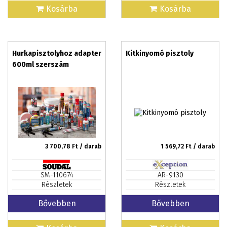
Kosárba
Kosárba
Hurkapisztolyhoz adapter
Kitkinyomó pisztoly
600ml szerszám
3 700,78
Ft / darab
1 569,72
Ft / darab
SM-110674
AR-9130
Részletek
Részletek
Bővebben
Bővebben