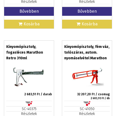
Részletek
Részletek
Bővebben
Bővebben
Kosárba
Kosárba
Kinyomópisztoly,
Kinyomópisztoly, fém váz,
fogasléces Marathon
tolószáras, autom.
Retro 310ml
nyomáselvétel Marathon
Steel 310ml
2 683,51
Ft / darab
32 207,20
Ft / csomag
2 683,93
Ft / db
SC-40375
SC-41050
Részletek
Részletek