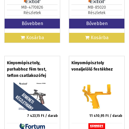
MB-4770826
MB-85020
Részletek
Részletek
Bővebben
Bővebben
Kosárba
Kosárba
Kinyomópisztoly,
Kinyomópisztoly
purhabhoz fém test,
vonaljelölő festékhez
teflon csatlakozófej
7 423,15
Ft / darab
11 410,95
Ft / darab