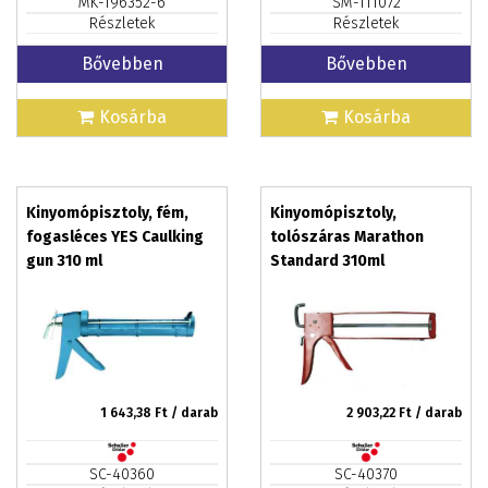
MK-196352-6
SM-111072
Részletek
Részletek
Bővebben
Bővebben
Kosárba
Kosárba
Kinyomópisztoly, fém,
Kinyomópisztoly,
fogasléces YES Caulking
tolószáras Marathon
gun 310 ml
Standard 310ml
1 643,38
Ft / darab
2 903,22
Ft / darab
SC-40360
SC-40370