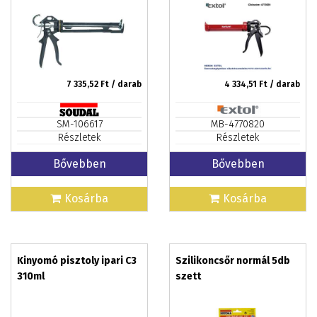
7 335,52
Ft / darab
4 334,51
Ft / darab
SM-106617
MB-4770820
Részletek
Részletek
Bővebben
Bővebben
Kosárba
Kosárba
Kinyomó pisztoly ipari C3
Szilikoncsőr normál 5db
310ml
szett