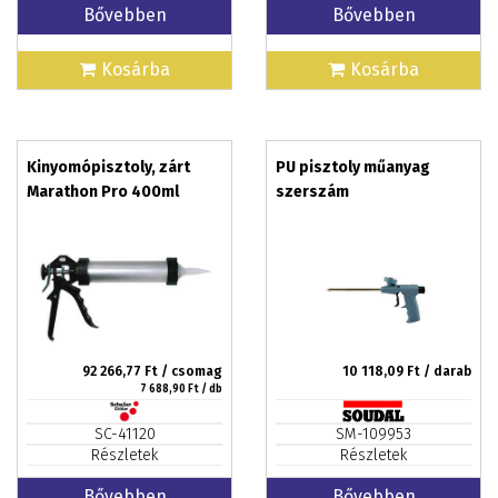
Bővebben
Bővebben
Kosárba
Kosárba
Kinyomópisztoly, zárt
PU pisztoly műanyag
Marathon Pro 400ml
szerszám
92 266,77
Ft / csomag
10 118,09
Ft / darab
7 688,90
Ft / db
SC-41120
SM-109953
Részletek
Részletek
Bővebben
Bővebben