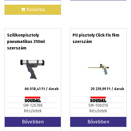
Kosárba
Szilikonpisztoly
PU pisztoly Click Fix fém
pneumatikus 310ml
szerszám
szerszám
66 018,41
Ft / darab
20 239,99
Ft / darab
SM-126786
SM-106016
Részletek
Részletek
Bővebben
Bővebben