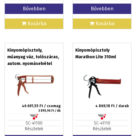
Bővebben
Bővebben
Kosárba
Kosárba
Kinyomópisztoly,
Kinyomópisztoly
műanyag váz, tolószáras,
Marathon Lite 310ml
autom. nyomáselvétel
Marathon Fiba 310ml
46 691,55
Ft / csomag
4 869,18
Ft / darab
3 890,96
Ft / db
SC-41100
SC-41110
Részletek
Részletek