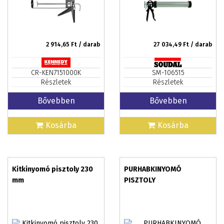
2 914,65
Ft / darab
27 034,49
Ft / darab
CR-KEN7151000K
SM-106515
Részletek
Részletek
Bővebben
Bővebben
Kosárba
Kosárba
Kitkinyomó pisztoly 230
PURHABKINYOMÓ
mm
PISZTOLY