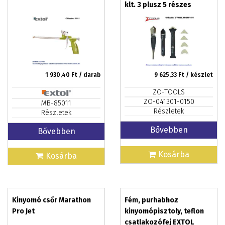
klt. 3 plusz 5 részes
Premium
1 930,40
Ft / darab
9 625,33
Ft / készlet
ZO-TOOLS
ZO-041301-0150
MB-85011
Részletek
Részletek
Bővebben
Bővebben
Kosárba
Kosárba
Kinyomó csőr Marathon
Fém, purhabhoz
Pro Jet
kinyomópisztoly, teflon
csatlakozófej EXTOL