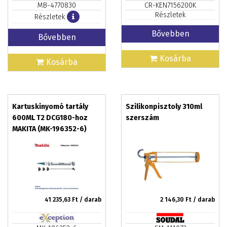
MB-4770830
CR-KEN7156200K
Részletek
Részletek
Bővebben
Bővebben
Kosárba
Kosárba
Kartuskinyomó tartály
Szilikonpisztoly 310ml
600ML T2 DCG180-hoz
szerszám
MAKITA (MK-196352-6)
41 235,63
Ft / darab
2 146,30
Ft / darab