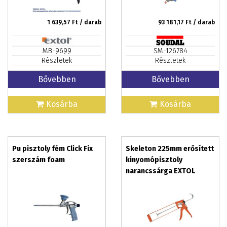
1 639,57
Ft / darab
93 181,17
Ft / darab
MB-9699
SM-126784
Részletek
Részletek
Bővebben
Bővebben
Kosárba
Kosárba
Pu pisztoly fém Click Fix
Skeleton 225mm erősített
szerszám foam
kinyomópisztoly
narancssárga EXTOL
CRAFT