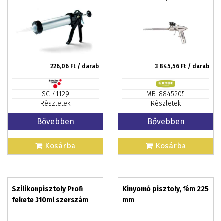
CRAFT
226,06
Ft / darab
3 845,56
Ft / darab
SC-41129
MB-8845205
Részletek
Részletek
Bővebben
Bővebben
Kosárba
Kosárba
Szilikonpisztoly Profi
Kinyomó pisztoly, fém 225
fekete 310ml szerszám
mm