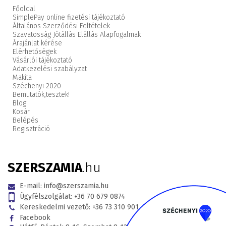
Főoldal
SimplePay online fizetési tájékoztató
Általános Szerződési Feltételek
Szavatosság Jótállás Elállás Alapfogalmak
Árajánlat kérése
Elérhetőségek
Vásárlói tájékoztató
Adatkezelési szabályzat
Makita
Széchenyi 2020
Bemutatók,
tesztek!
Blog
Kosár
Belépés
Regisztráció
SZERSZAMIA
.hu
E-mail:
info@szerszamia.hu
Ügyfélszolgálat:
+36 70 679 0874
Kereskedelmi vezető:
+36 73 310 901
Facebook