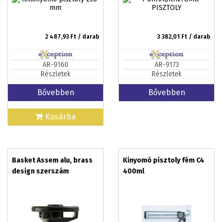
2 487,93
Ft / darab
3 382,01
Ft / darab
AR-9160
AR-9173
Részletek
Részletek
Bővebben
Bővebben
Kosárba
Basket Assem alu, brass
Kinyomó pisztoly fém C4
design szerszám
400ml