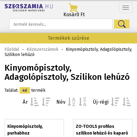
Menü
Kosár
0 Ft
Termékek szűrése
Főoldal
-
Kéziszerszámok
-
Kinyomópisztoly, Adagolópisztoly,
Szilikon lehúzó
Kinyomópisztoly,
Adagolópisztoly, Szilikon lehúzó
Találat:
46
termék
Ár
Név
Új-régi
Kinyomópisztoly,
ZO-TOOLS profilos
purhabhoz
szilikon lehúzó és kaparó