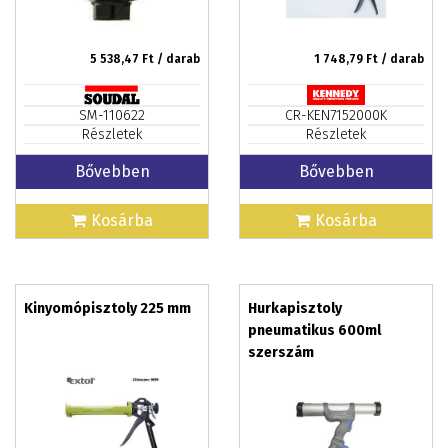
5 538,47
Ft / darab
1 748,79
Ft / darab
SM-110622
CR-KEN7152000K
Részletek
Részletek
Bővebben
Bővebben
Kosárba
Kosárba
Kinyomópisztoly 225 mm
Hurkapisztoly
pneumatikus 600ml
szerszám