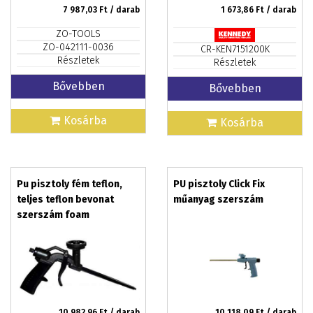
7 987,03
Ft / darab
1 673,86
Ft / darab
ZO-TOOLS
ZO-042111-0036
CR-KEN7151200K
Részletek
Részletek
Bővebben
Bővebben
Kosárba
Kosárba
Pu pisztoly fém teflon,
PU pisztoly Click Fix
teljes teflon bevonat
műanyag szerszám
szerszám foam
10 982,96
Ft / darab
10 118,09
Ft / darab