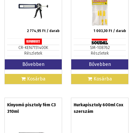
2 774,95
Ft / darab
1 003,30
Ft / darab
CR-KEN7151400K
SM-108762
Részletek
Részletek
Bővebben
Bővebben
Kosárba
Kosárba
Kinyomó pisztoly fém C3
Hurkapisztoly 600ml Cox
310ml
szerszám