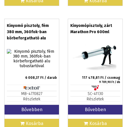
Kosárba
Kosárba
Kinyomó pisztoly, fém
Kinyomópisztoly, zárt
380 mm, 360fok-ban
Marathon Pro 600ml
körbeforgatható alu
tubustartóval
6 008,37
Ft / darab
117 478,81
Ft / csomag
9 789,90
Ft / db
MB-4770827
SC-41130
Részletek
Részletek
Bővebben
Bővebben
Kosárba
Kosárba