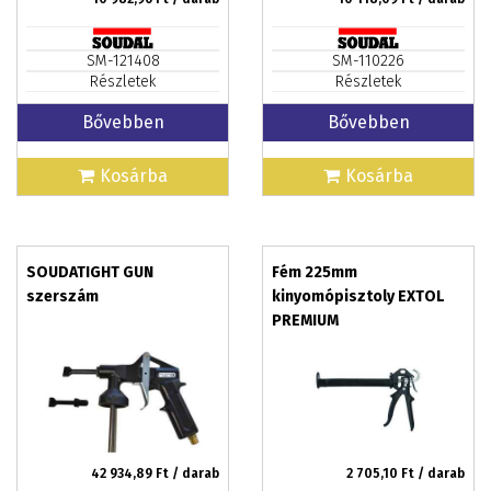
SM-121408
SM-110226
Részletek
Részletek
Bővebben
Bővebben
Kosárba
Kosárba
SOUDATIGHT GUN
Fém 225mm
szerszám
kinyomópisztoly EXTOL
PREMIUM
42 934,89
Ft / darab
2 705,10
Ft / darab