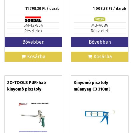
11 798,30
Ft / darab
1 008,38
Ft / darab
SM-127854
MB-9689
Részletek
Részletek
Bővebben
Bővebben
Kosárba
Kosárba
ZO-TOOLS PUR-hab
Kinyomó pisztoly
kinyomó pisztoly
műanyag C3 310ml