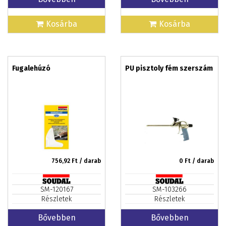
Kosárba
Kosárba
Fugalehúzó
PU pisztoly fém szerszám
756,92
Ft / darab
0
Ft / darab
SM-120167
SM-103266
Részletek
Részletek
Bővebben
Bővebben