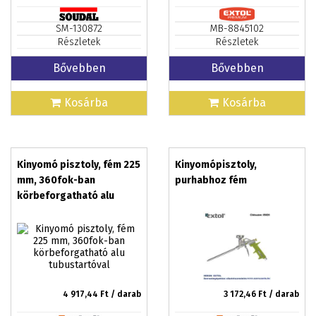
SM-130872
MB-8845102
Részletek
Részletek
Bővebben
Bővebben
Kosárba
Kosárba
Kinyomó pisztoly, fém 225
Kinyomópisztoly,
mm, 360fok-ban
purhabhoz fém
körbeforgatható alu
tubustartóval
4 917,44
Ft / darab
3 172,46
Ft / darab