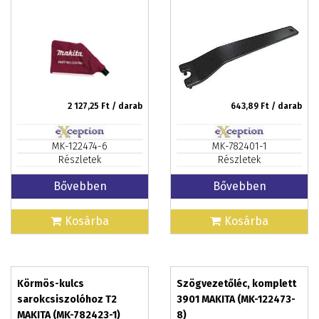
2 127,25
Ft / darab
643,89
Ft / darab
MK-122474-6
MK-782401-1
Részletek
Részletek
Bővebben
Bővebben
Kosárba
Kosárba
Körmös-kulcs
Szögvezetőléc, komplett
sarokcsiszolóhoz T2
3901 MAKITA (MK-122473-
MAKITA (MK-782423-1)
8)