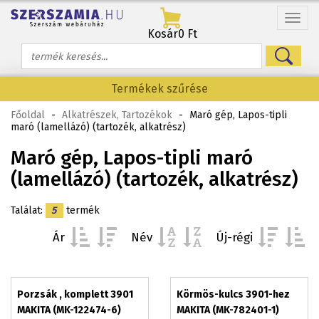
Menü
Kosár
0 Ft
Termékek szűrése
Főoldal
-
Alkatrészek, Tartozékok
-
Maró gép, Lapos-tipli
maró (lamellázó) (tartozék, alkatrész)
Maró gép, Lapos-tipli maró
(lamellázó) (tartozék, alkatrész)
Találat:
5
termék
Ár
Név
Új-régi
Porzsák , komplett 3901
Körmös-kulcs 3901-hez
MAKITA (MK-122474-6)
MAKITA (MK-782401-1)