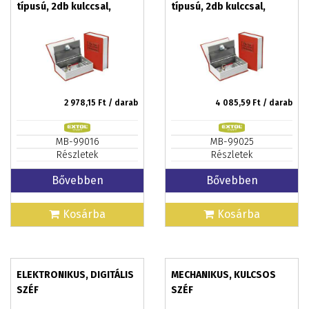
típusú, 2db kulccsal,
típusú, 2db kulccsal,
festett acél,
festett acél,
műanyag/papír borítás
műanyag/papír borítás
EXTOL CRAFT
EXTOL CRAFT
2 978,15
Ft / darab
4 085,59
Ft / darab
MB-99016
MB-99025
Részletek
Részletek
Bővebben
Bővebben
Kosárba
Kosárba
ELEKTRONIKUS, DIGITÁLIS
MECHANIKUS, KULCSOS
SZÉF
SZÉF