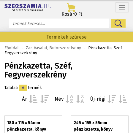
Menü
Kosár
0 Ft
Termékek szűrése
Főoldal
-
Zár, Vasalat, Bútorszerelvény
-
Pénzkazetta, Széf,
Fegyverszekrény
Pénzkazetta, Széf,
Fegyverszekrény
Találat:
4
termék
Ár
Név
Új-régi
180 x 115 x 54mm
245 x 155 x 55mm
pénzkazetta, könyv
pénzkazetta, könyv