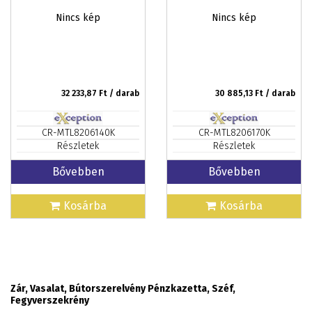
Nincs kép
Nincs kép
32 233,87
Ft / darab
30 885,13
Ft / darab
CR-MTL8206140K
CR-MTL8206170K
Részletek
Részletek
Bővebben
Bővebben
Kosárba
Kosárba
Zár, Vasalat, Bútorszerelvény Pénzkazetta, Széf,
Fegyverszekrény