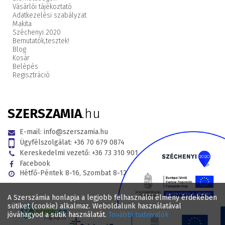
Vásárlói tájékoztató
Adatkezelési szabályzat
Makita
Széchenyi 2020
Bemutatók,
tesztek!
Blog
Kosár
Belépés
Regisztráció
SZERSZAMIA
.hu
E-mail:
info@szerszamia.hu
Ügyfélszolgálat:
+36 70 679 0874
Kereskedelmi vezető:
+36 73 310 901
Facebook
Hétfő-Péntek 8-16, Szombat 8-12
A Szerszámia honlapja a legjobb felhasználói élmény érdekében
sütiket (cookie) alkalmaz. Weboldalunk használatával
jóváhagyod a sütik használatát.
További tudnivalók