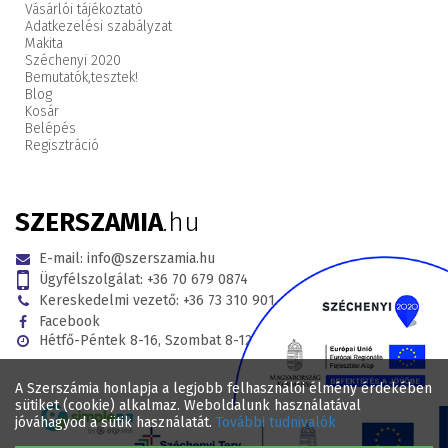
Vásárlói tájékoztató
Adatkezelési szabályzat
Makita
Széchenyi 2020
Bemutatók,
tesztek!
Blog
Kosár
Belépés
Regisztráció
SZERSZAMIA
.hu
E-mail:
info@szerszamia.hu
Ügyfélszolgálat:
+36 70 679 0874
Kereskedelmi vezető:
+36 73 310 901
Facebook
Hétfő-Péntek 8-16, Szombat 8-12
A Szerszámia honlapja a legjobb felhasználói élmény érdekében
sütiket (cookie) alkalmaz. Weboldalunk használatával
jóváhagyod a sütik használatát.
További tudnivalók