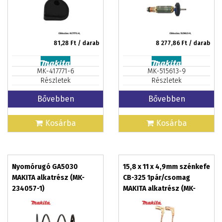
81,28
Ft / darab
8 277,86
Ft / darab
MK-417771-6
MK-515613-9
Részletek
Részletek
Bővebben
Bővebben
Kosárba
Kosárba
Nyomórugó GA5030
15,8 x 11 x 4,9mm szénkefe
MAKITA alkatrész (MK-
CB-325 1pár/csomag
234057-1)
MAKITA alkatrész (MK-
194074-2)