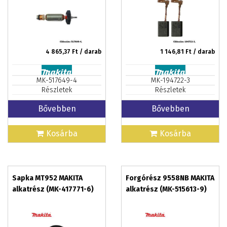
4 865,37
Ft / darab
1 146,81
Ft / darab
MK-517649-4
MK-194722-3
Részletek
Részletek
Bővebben
Bővebben
Kosárba
Kosárba
Sapka MT952 MAKITA
Forgórész 9558NB MAKITA
alkatrész (MK-417771-6)
alkatrész (MK-515613-9)