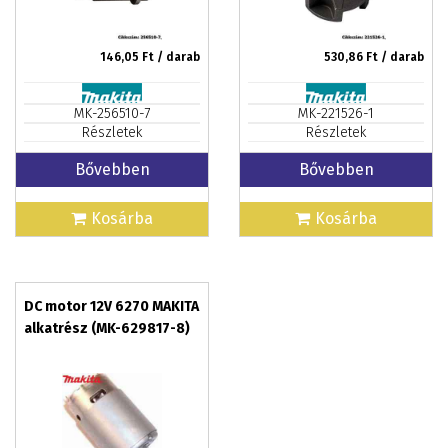
146,05
Ft / darab
530,86
Ft / darab
MK-256510-7
MK-221526-1
Részletek
Részletek
Bővebben
Bővebben
Kosárba
Kosárba
DC motor 12V 6270 MAKITA
alkatrész (MK-629817-8)