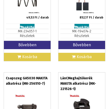
49,53
Ft / darab
852,17
Ft / darab
MK-234057-1
MK-194074-2
Részletek
Részletek
Bővebben
Bővebben
Kosárba
Kosárba
Csapszeg GA5030 MAKITA
LánCMeghajtókerék
alkatrész (MK-256510-7)
MAKITA alkatrész (MK-
221526-1)