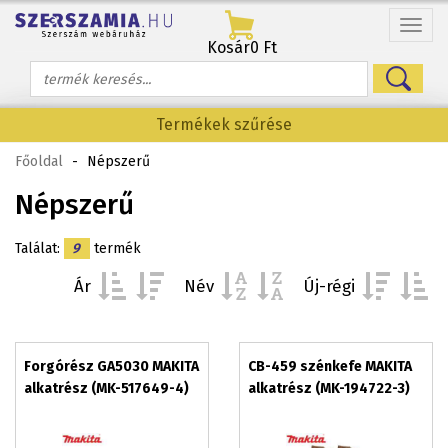
Menü
Kosár
0 Ft
Termékek szűrése
Főoldal
-
Népszerű
Népszerű
Találat:
9
termék
Ár
Név
Új-régi
Forgórész GA5030 MAKITA
CB-459 szénkefe MAKITA
alkatrész (MK-517649-4)
alkatrész (MK-194722-3)