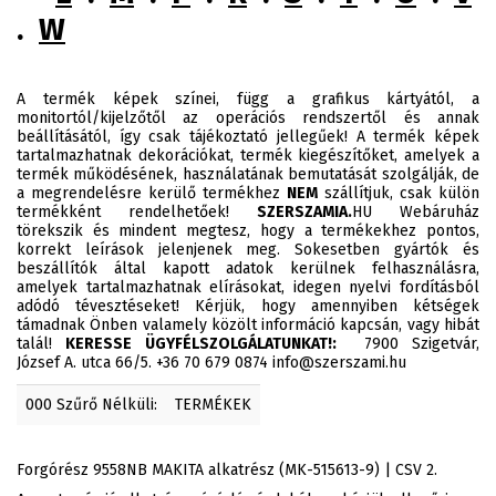
.
W
A termék képek színei, függ a grafikus kártyától, a
monitortól/kijelzőtől az operációs rendszertől és annak
beállításától, így csak tájékoztató jellegűek! A termék képek
tartalmazhatnak dekorációkat, termék kiegészítőket, amelyek a
termék működésének, használatának bemutatását szolgálják, de
a megrendelésre kerülő termékhez
NEM
szállítjuk, csak külön
termékként rendelhetőek!
SZERSZAMIA.
HU Webáruház
törekszik és mindent megtesz, hogy a termékekhez pontos,
korrekt leírások jelenjenek meg. Sokesetben gyártók és
beszállítók által kapott adatok kerülnek felhasználásra,
amelyek tartalmazhatnak elírásokat, idegen nyelvi fordításból
adódó tévesztéseket! Kérjük, hogy amennyiben kétségek
támadnak Önben valamely közölt információ kapcsán, vagy hibát
talál!
KERESSE ÜGYFÉLSZOLGÁLATUNKAT!:
7900 Szigetvár,
József A. utca 66/5. +36 70 679 0874 info@szerszami.hu
000 Szűrő Nélküli:
TERMÉKEK
Forgórész 9558NB MAKITA alkatrész (MK-515613-9) | CSV 2.