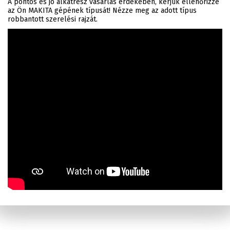
A pontos és jó alkatrész vásárlás érdekében, kérjük ellenőrizze
az Ön MAKITA gépének típusát! Nézze meg az adott típus
robbantott szerelési rajzát.