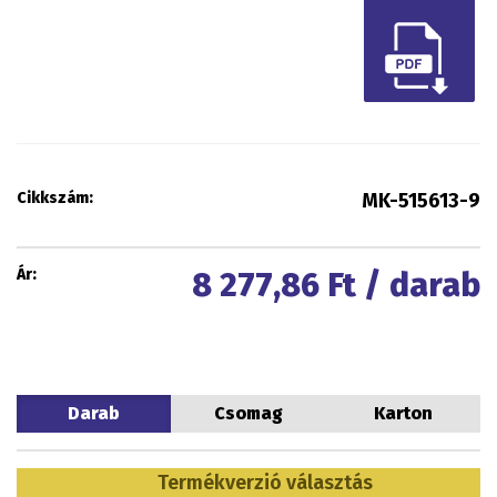
Cikkszám:
MK-515613-9
Ár:
8 277,86
Ft / darab
Darab
Csomag
Karton
Termékverzió választás