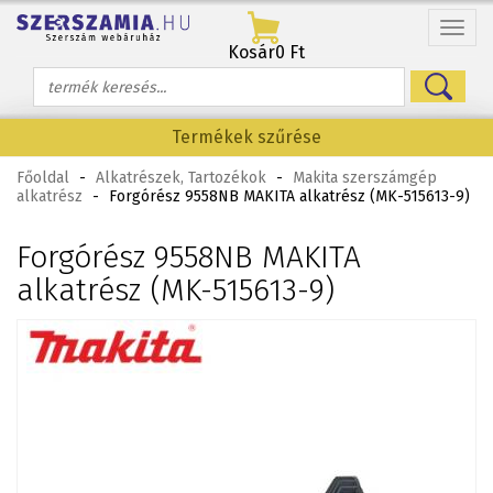
Menü
Kosár
0 Ft
Termékek szűrése
Főoldal
-
Alkatrészek, Tartozékok
-
Makita szerszámgép
alkatrész
-
Forgórész 9558NB MAKITA alkatrész (MK-515613-9)
Forgórész 9558NB MAKITA
alkatrész (MK-515613-9)