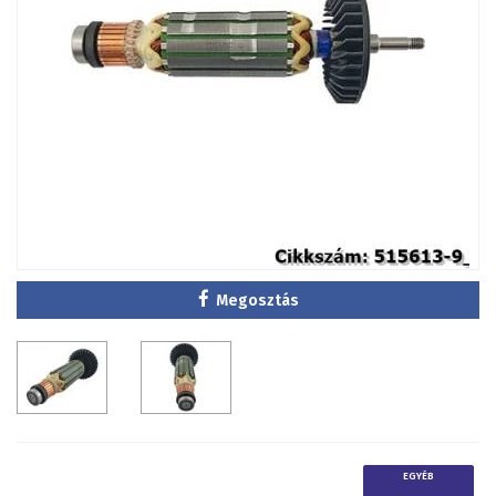
Megosztás
EGYÉB