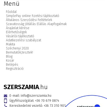
Menü
Főoldal
SimplePay online fizetési tájékoztató
Általános Szerződési Feltételek
Szavatosság Jótállás Elállás Alapfogalmak
Árajánlat kérése
Elérhetőségek
Vásárlói tájékoztató
Adatkezelési szabályzat
Makita
Széchenyi 2020
Bemutatók,
tesztek!
Blog
Kosár
Belépés
Regisztráció
SZERSZAMIA
.hu
E-mail:
info@szerszamia.hu
Ügyfélszolgálat:
+36 70 679 0874
Kereskedelmi vezető:
+36 73 310 901