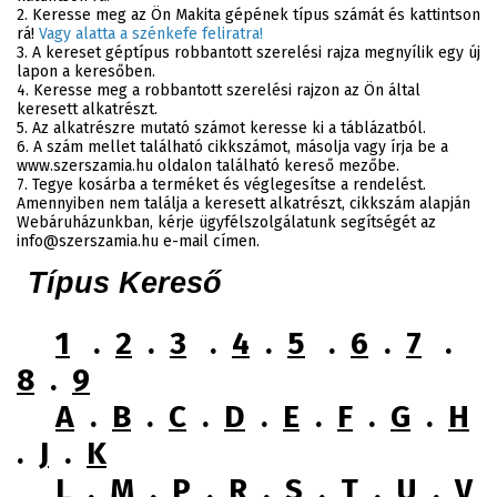
2. Keresse meg az Ön Makita gépének típus számát és kattintson
rá!
Vagy alatta a szénkefe feliratra!
3. A kereset géptípus robbantott szerelési rajza megnyílik egy új
lapon a keresőben.
4. Keresse meg a robbantott szerelési rajzon az Ön által
keresett alkatrészt.
5. Az alkatrészre mutató számot keresse ki a táblázatból.
6. A szám mellet található cikkszámot, másolja vagy írja be a
www.szerszamia.hu oldalon található kereső mezőbe.
7. Tegye kosárba a terméket és véglegesítse a rendelést.
Amennyiben nem találja a keresett alkatrészt, cikkszám alapján
Webáruházunkban, kérje ügyfélszolgálatunk segítségét az
info@szerszamia.hu e-mail címen.
Típus Kereső
1
.
2
.
3
.
4
.
5
.
6
.
7
.
8
.
9
A
.
B
.
C
.
D
.
E
.
F
.
G
.
H
.
J
.
K
L
.
M
.
P
.
R
.
S
.
T
.
U
.
V