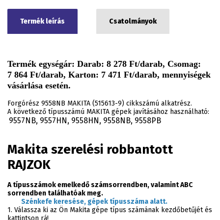
Termék leírás
Csatolmányok
Termék egységár: Darab: 8 278 Ft/darab, Csomag:
7 864 Ft/darab, Karton: 7 471 Ft/darab, mennyiségek
vásárlása esetén.
Forgórész 9558NB MAKITA (515613-9) cikkszámú alkatrész.
A következő típusszámú MAKITA gépek javításához használható:
9557NB, 9557HN, 9558HN, 9558NB, 9558PB
.
Makita szerelési robbantott
RAJZOK
A típusszámok emelkedő számsorrendben, valamint ABC
sorrendben találhatóak meg.
Szénkefe keresése, gépek típusszáma alatt.
1. Válassza ki az Ön Makita gépe típus számának kezdőbetűjét és
kattintson rá!