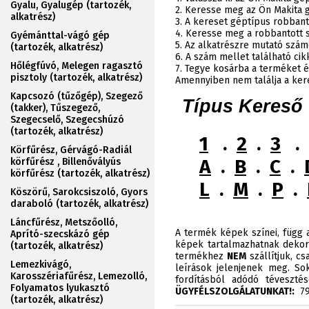
Gyalu, Gyalugép (tartozék,
2. Keresse meg az Ön Makita 
alkatrész)
3. A kereset géptípus robbant
4. Keresse meg a robbantott sz
Gyémánttal-vágó gép
5. Az alkatrészre mutató szám
(tartozék, alkatrész)
6. A szám mellet található ci
Hőlégfúvó, Melegen ragasztó
7. Tegye kosárba a terméket é
pisztoly (tartozék, alkatrész)
Amennyiben nem találja a ker
Kapcsozó (tűzőgép), Szegező
Típus Kereső
(takker), Tűszegező,
Szegecselő, Szegecshúzó
(tartozék, alkatrész)
1
.
2
.
3
.
Körfűrész, Gérvágó-Radiál
A
.
B
.
C
.
körfűrész , Billenővályús
körfűrész (tartozék, alkatrész)
L
.
M
.
P
.
Köszörű, Sarokcsiszoló, Gyors
daraboló (tartozék, alkatrész)
Láncfűrész, Metszőolló,
A termék képek színei, függ a
Aprító-szecskázó gép
képek tartalmazhatnak dekor
(tartozék, alkatrész)
termékhez
NEM
szállítjuk, c
Lemezkivágó,
leírások jelenjenek meg. Sok
Karosszériafűrész, Lemezolló,
fordításból adódó téveszt
Folyamatos lyukasztó
ÜGYFÉLSZOLGÁLATUNKAT!:
790
(tartozék, alkatrész)