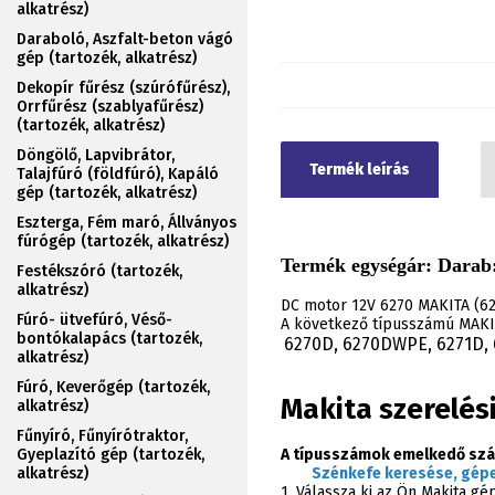
alkatrész)
Daraboló, Aszfalt-beton vágó
gép (tartozék, alkatrész)
Dekopír fűrész (szúrófűrész),
Orrfűrész (szablyafűrész)
(tartozék, alkatrész)
Döngölő, Lapvibrátor,
Termék leírás
Talajfúró (földfúró), Kapáló
gép (tartozék, alkatrész)
Eszterga, Fém maró, Állványos
fúrógép (tartozék, alkatrész)
Termék egységár: Darab:
Festékszóró (tartozék,
alkatrész)
DC motor 12V 6270 MAKITA (62
Fúró- ütvefúró, Véső-
A következő típusszámú MAKIT
bontókalapács (tartozék,
6270D, 6270DWPE, 6271D,
.
alkatrész)
Fúró, Keverőgép (tartozék,
Makita szerelés
alkatrész)
Fűnyíró, Fűnyírótraktor,
Gyeplazító gép (tartozék,
A típusszámok emelkedő szá
alkatrész)
Szénkefe keresése, gépe
1. Válassza ki az Ön Makita g