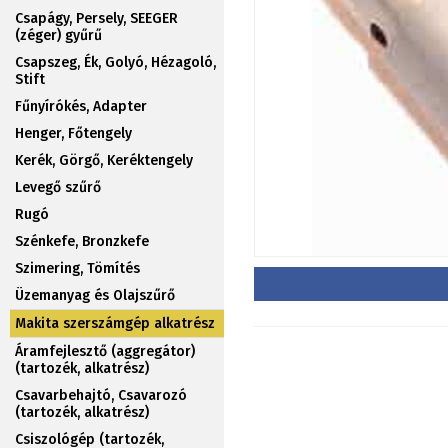
Csapágy, Persely, SEEGER
(zéger) gyűrű
Csapszeg, Ék, Golyó, Hézagoló,
Stift
Fűnyírókés, Adapter
Henger, Főtengely
Kerék, Görgő, Keréktengely
Levegő szűrő
Rugó
Szénkefe, Bronzkefe
Szimering, Tömítés
Üzemanyag és Olajszűrő
Makita szerszámgép alkatrész
Áramfejlesztő (aggregátor)
(tartozék, alkatrész)
Csavarbehajtó, Csavarozó
(tartozék, alkatrész)
Csiszológép (tartozék,