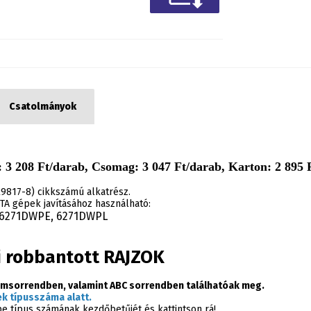
Csatolmányok
 3 208 Ft/darab, Csomag: 3 047 Ft/darab, Karton: 2 895 F
9817-8) cikkszámú alkatrész.
A gépek javításához használható:
 6271DWPE, 6271DWPL
i robbantott RAJZOK
msorrendben, valamint ABC sorrendben találhatóak meg.
k típusszáma alatt.
épe típus számának kezdőbetűjét és kattintson rá!