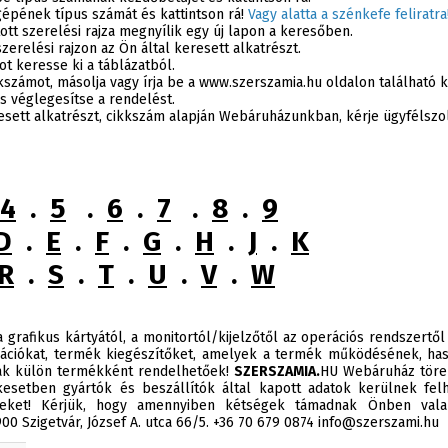
gépének típus számát és kattintson rá!
Vagy alatta a szénkefe feliratra
ott szerelési rajza megnyílik egy új lapon a keresőben.
erelési rajzon az Ön által keresett alkatrészt.
ot keresse ki a táblázatból.
kkszámot, másolja vagy írja be a www.szerszamia.hu oldalon található
s véglegesítse a rendelést.
esett alkatrészt, cikkszám alapján Webáruházunkban, kérje ügyfélszo
4
.
5
.
6
.
7
.
8
.
9
D
.
E
.
F
.
G
.
H
.
J
.
K
R
.
S
.
T
.
U
.
V
.
W
 grafikus kártyától, a monitortól/kijelzőtől az operációs rendszertől
ációkat, termék kiegészítőket, amelyek a termék működésének, has
sak külön termékként rendelhetőek!
SZERSZAMIA.
HU Webáruház törek
esetben gyártók és beszállítók által kapott adatok kerülnek felh
éseket! Kérjük, hogy amennyiben kétségek támadnak Önben valam
0 Szigetvár, József A. utca 66/5. +36 70 679 0874 info@szerszami.hu