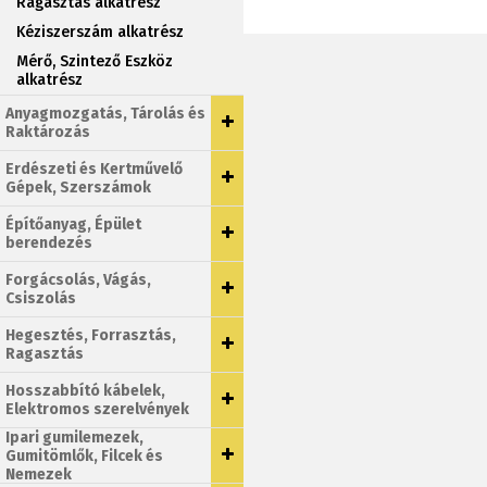
Ragasztás alkatrész
Kéziszerszám alkatrész
Mérő, Szintező Eszköz
alkatrész
Anyagmozgatás, Tárolás és
Raktározás
Erdészeti és Kertművelő
Gépek, Szerszámok
Építőanyag, Épület
berendezés
Forgácsolás, Vágás,
Csiszolás
Hegesztés, Forrasztás,
Ragasztás
Hosszabbító kábelek,
Elektromos szerelvények
Ipari gumilemezek,
Gumitömlők, Filcek és
Nemezek