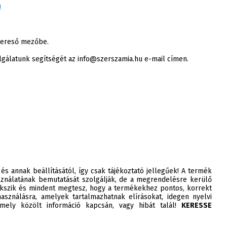
!
 kereső mezőbe.
lgálatunk segítségét az info@szerszamia.hu e-mail címen.
 és annak beállításától, így csak tájékoztató jellegűek! A termék
ználatának bemutatását szolgálják, de a megrendelésre kerülő
szik és mindent megtesz, hogy a termékekhez pontos, korrekt
asználásra, amelyek tartalmazhatnak elírásokat, idegen nyelvi
ely közölt információ kapcsán, vagy hibát talál!
KERESSE