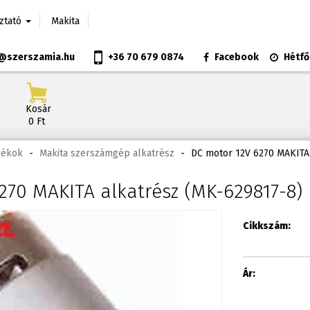
oztató
Makita
@szerszamia.hu
+36 70 679 0874
Facebook
Hétfő
Kosár
0 Ft
zékok
-
Makita szerszámgép alkatrész
-
DC motor 12V 6270 MAKITA
270 MAKITA alkatrész (MK-629817-8)
Cikkszám:
Ár: