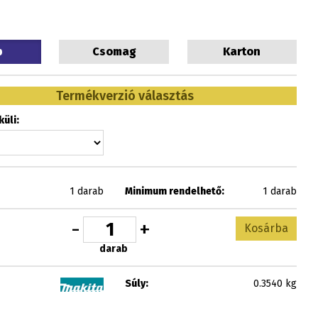
b
Csomag
Karton
Termékverzió választás
üli:
1 darab
Minimum rendelhető:
1 darab
-
+
Kosárba
darab
Súly:
0.3540 kg