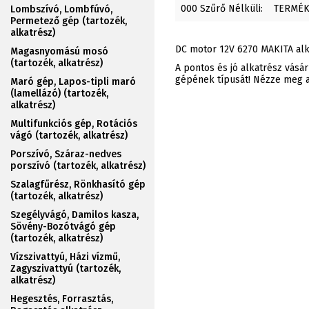
000 Szűrő Nélküli:
TERMÉ
Lombszívó, Lombfúvó,
Permetező gép (tartozék,
alkatrész)
DC motor 12V 6270 MAKITA alk
Magasnyomású mosó
(tartozék, alkatrész)
A pontos és jó alkatrész vásá
gépének típusát! Nézze meg az
Maró gép, Lapos-tipli maró
(lamellázó) (tartozék,
alkatrész)
Multifunkciós gép, Rotációs
vágó (tartozék, alkatrész)
Porszívó, Száraz-nedves
porszívó (tartozék, alkatrész)
Szalagfűrész, Rönkhasító gép
(tartozék, alkatrész)
Szegélyvágó, Damilos kasza,
Sövény-Bozótvágó gép
(tartozék, alkatrész)
Vízszivattyú, Házi vízmű,
Zagyszivattyú (tartozék,
alkatrész)
Hegesztés, Forrasztás,