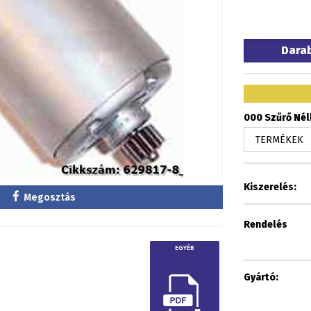
Dara
000 Szűrő Nélk
Kiszerelés:
Megosztás
Rendelés
EGYÉB
Gyártó: