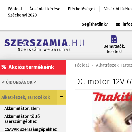
Főoldal
Árajánlat kérése
Elérhetőségek
Vásárlói tájék
Széchenyi 2020
Segíthetünk?
info
Bemutatók,
tesztek!
Főoldal
-
Alkatrészek, Tarto
Akciós termékeink
DC motor 12V 6
✔ ÚJDONSÁGOK ✔
Alkatrészek, Tartozékok
Akkumulátor, Elem
Akkumulátor töltő
szerszámgéphez
CSAVAR szerszámgépekhez