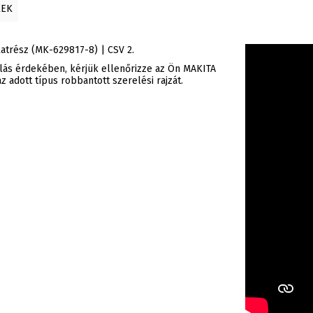
KEK
atrész (MK-629817-8) | CSV 2.
rlás érdekében, kérjük ellenőrizze az Ön MAKITA
 adott típus robbantott szerelési rajzát.