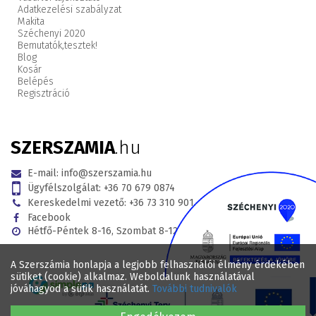
Adatkezelési szabályzat
Makita
Széchenyi 2020
Bemutatók,
tesztek!
Blog
Kosár
Belépés
Regisztráció
SZERSZAMIA
.hu
E-mail:
info@szerszamia.hu
Ügyfélszolgálat:
+36 70 679 0874
Kereskedelmi vezető:
+36 73 310 901
Facebook
Hétfő-Péntek 8-16, Szombat 8-12
A Szerszámia honlapja a legjobb felhasználói élmény érdekében
sütiket (cookie) alkalmaz. Weboldalunk használatával
jóváhagyod a sütik használatát.
További tudnivalók