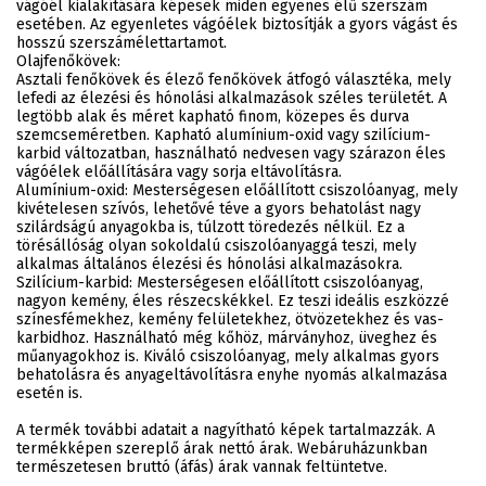
vágóél kialakítására képesek miden egyenes élű szerszám
esetében. Az egyenletes vágóélek biztosítják a gyors vágást és
hosszú szerszámélettartamot.
Olajfenőkövek:
Asztali fenőkövek és élező fenőkövek átfogó választéka, mely
lefedi az élezési és hónolási alkalmazások széles területét. A
legtöbb alak és méret kapható finom, közepes és durva
szemcseméretben. Kapható alumínium-oxid vagy szilícium-
karbid változatban, használható nedvesen vagy szárazon éles
vágóélek előállítására vagy sorja eltávolításra.
Alumínium-oxid: Mesterségesen előállított csiszolóanyag, mely
kivételesen szívós, lehetővé téve a gyors behatolást nagy
szilárdságú anyagokba is, túlzott töredezés nélkül. Ez a
törésállóság olyan sokoldalú csiszolóanyaggá teszi, mely
alkalmas általános élezési és hónolási alkalmazásokra.
Szilícium-karbid: Mesterségesen előállított csiszolóanyag,
nagyon kemény, éles részecskékkel. Ez teszi ideális eszközzé
színesfémekhez, kemény felületekhez, ötvözetekhez és vas-
karbidhoz. Használható még kőhöz, márványhoz, üveghez és
műanyagokhoz is. Kiváló csiszolóanyag, mely alkalmas gyors
behatolásra és anyageltávolításra enyhe nyomás alkalmazása
esetén is.
A termék további adatait a nagyítható képek tartalmazzák. A
termékképen szereplő árak nettó árak. Webáruházunkban
természetesen bruttó (áfás) árak vannak feltüntetve.