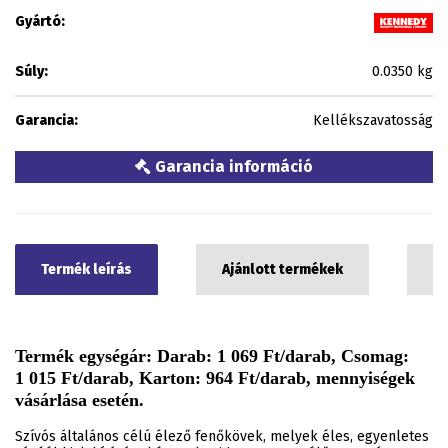
Gyártó:
Súly:
0.0350 kg
Garancia:
Kellékszavatosság
Garancia információ
Termék leírás
Ajánlott termékek
C
Termék egységár: Darab: 1 069 Ft/darab, Csomag:
1 015 Ft/darab, Karton: 964 Ft/darab, mennyiségek
vásárlása esetén.
Szívós általános célú élező fenőkövek, melyek éles, egyenletes