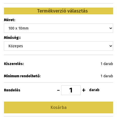
Termékverzió választás
Méret:
Minőség::
Kiszerelés:
1 darab
Minimum rendelhető:
1 darab
-
+
darab
Rendelés
Kosárba