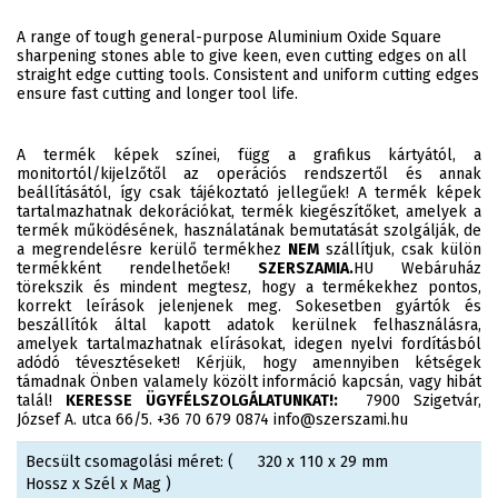
A range of tough general-purpose Aluminium Oxide Square
sharpening stones able to give keen, even cutting edges on all
straight edge cutting tools. Consistent and uniform cutting edges
ensure fast cutting and longer tool life.
A termék képek színei, függ a grafikus kártyától, a
monitortól/kijelzőtől az operációs rendszertől és annak
beállításától, így csak tájékoztató jellegűek! A termék képek
tartalmazhatnak dekorációkat, termék kiegészítőket, amelyek a
termék működésének, használatának bemutatását szolgálják, de
a megrendelésre kerülő termékhez
NEM
szállítjuk, csak külön
termékként rendelhetőek!
SZERSZAMIA.
HU Webáruház
törekszik és mindent megtesz, hogy a termékekhez pontos,
korrekt leírások jelenjenek meg. Sokesetben gyártók és
beszállítók által kapott adatok kerülnek felhasználásra,
amelyek tartalmazhatnak elírásokat, idegen nyelvi fordításból
adódó tévesztéseket! Kérjük, hogy amennyiben kétségek
támadnak Önben valamely közölt információ kapcsán, vagy hibát
talál!
KERESSE ÜGYFÉLSZOLGÁLATUNKAT!:
7900 Szigetvár,
József A. utca 66/5. +36 70 679 0874 info@szerszami.hu
Becsült csomagolási méret: (
320 x 110 x 29 mm
Hossz x Szél x Mag )