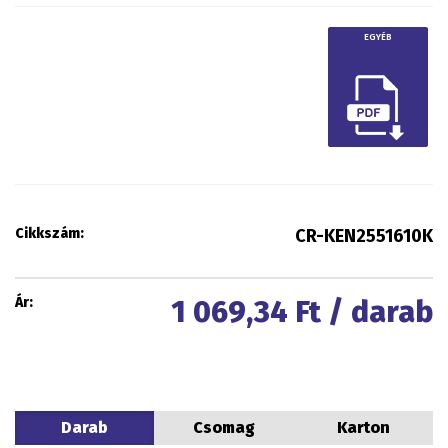
EGYÉB
Cikkszám:
CR-KEN2551610K
Ár:
1 069,34
Ft / darab
Darab
Csomag
Karton