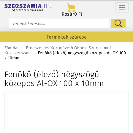
Menü
Kosár
0 Ft
Termékek szűrése
Főoldal
-
Erdészeti és Kertművelő Gépek, Szerszámok
-
Kéziszerszám
-
Fenőkő (élező) négyszögű közepes Al-OX 100
x 10mm
Fenőkő (élező) négyszögű
közepes Al-OX 100 x 10mm