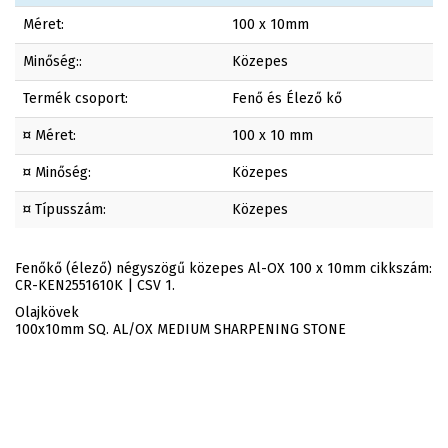
Méret:
100 x 10mm
Minőség::
Közepes
Termék csoport:
Fenő és Élező kő
¤ Méret:
100 x 10 mm
¤ Minőség:
Közepes
¤ Típusszám:
Közepes
Fenőkő (élező) négyszögű közepes Al-OX 100 x 10mm cikkszám:
CR-KEN2551610K | CSV 1.
Olajkövek
100x10mm SQ. AL/OX MEDIUM SHARPENING STONE